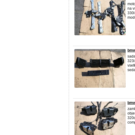
moto
na 
330i
mode
bmw 
sada
323i
vset
seda
bmw 
zamk
obje
320d
comp