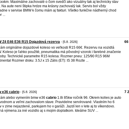
xxkm. Maximálne zachovalé o čom svedčí ako vizuálny tak aj technicky stav
. Na aute neni štipka hrdze ma krásny zachovalý lak. Servis bol vždy
adne v servise BMW k čomu mám aj fakturi. Všetko funkčne nádherný chod
 ...
 Z4 E46 E36 R15 Dojazdová rezerva
66
- [5.8. 2026]
ám originálne dojazdové koleso vo veľkosti R15 66€. Rezervu na vozidlá
 Koleso je ľahko použité, pneumatika má pôvodný vzorok i farebné značenie
roby. Technické parametre R15 kolesa: Rozmer pneu: 125/90 R15 96M
inental Rozmer disku: 3.5J x 15 Zális (ET): IS 38 Rozte ...
 e36 cabrio
7 
- [5.8. 2026]
dám alebo vymením bmw e36
cabrio
1.8i 85kw ročník 96. Okrem kolies je auto
vodnom a veľmi zachovalom stave. Pravidelne servírované. Vlastním ho 6
v v zime nejazdené, parkujem ho v garáži. Jazdí len v lete aj to víkendovo.
á výmena za iné vozidlo aj s mojim doplatkom. Ideálne SUV ...