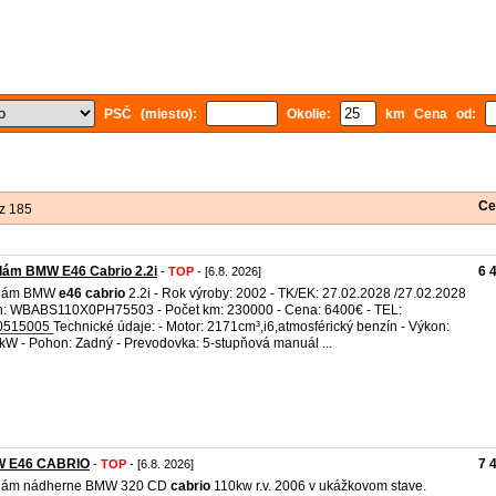
PSČ (miesto):
Okolie:
km Cena od:
Ce
z 185
dám BMW E46 Cabrio 2.2i
6 
-
TOP
- [6.8. 2026]
dám BMW
e46
cabrio
2.2i - Rok výroby: 2002 - TK/EK: 27.02.2028 /27.02.2028
n: WBABS110X0PH75503 - Počet km: 230000 - Cena: 6400€ - TEL:
4̲0̲5̲1̲5̲0̲0̲5̲ Technické údaje: - Motor: 2171cm³,i6,atmosférický benzín - Výkon:
kW - Pohon: Zadný - Prevodovka: 5-stupňová manuál ...
 E46 CABRIO
7 
-
TOP
- [6.8. 2026]
dám nádherne BMW 320 CD
cabrio
110kw r.v. 2006 v ukážkovom stave.