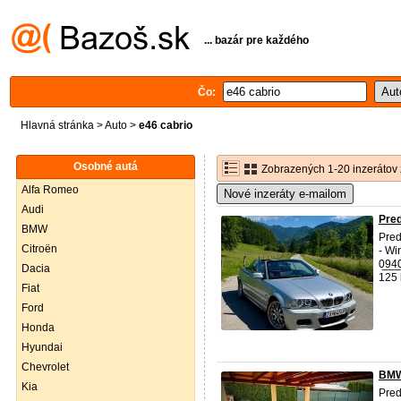
... bazár pre každého
Čo:
Hlavná stránka
>
Auto
>
e46 cabrio
Osobné autá
Zobrazených 1-20 inzerátov 
Alfa Romeo
Nové inzeráty e-mailom
Audi
Pre
BMW
Pre
Citroën
- Wi
0̲9̲
Dacia
125 
Fiat
Ford
Honda
Hyundai
Chevrolet
BMW
Kia
Pre