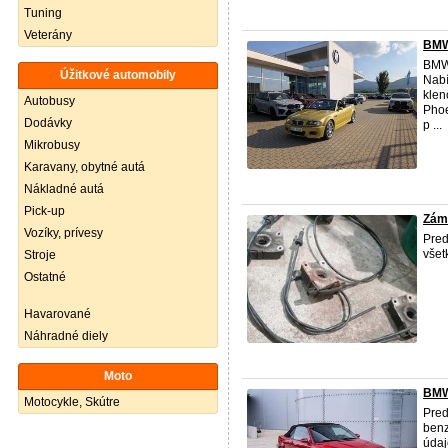
Tuning
Veterány
BMW 
BM
Úžitkové automobily
Nabí
kle
Autobusy
Phoe
Dodávky
p ...
Mikrobusy
Karavany, obytné autá
Nákladné autá
Pick-up
Zám
Vozíky, prívesy
Pre
všet
Stroje
Ostatné
Havarované
Náhradné diely
Moto
BMW
Motocykle, Skútre
Pre
benz
údaj