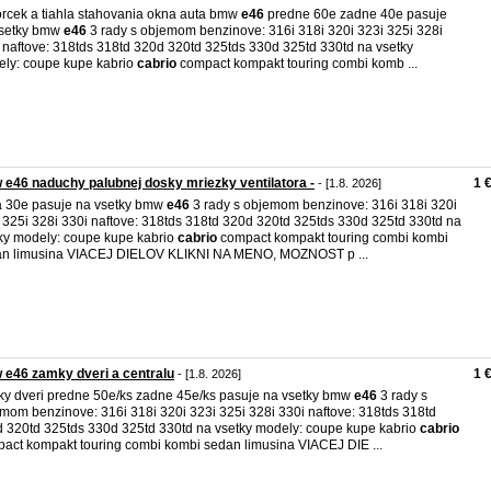
rcek a tiahla stahovania okna auta bmw
e46
predne 60e zadne 40e pasuje
vsetky bmw
e46
3 rady s objemom benzinove: 316i 318i 320i 323i 325i 328i
 naftove: 318tds 318td 320d 320td 325tds 330d 325td 330td na vsetky
ly: coupe kupe kabrio
cabrio
compact kompakt touring combi komb ...
e46 naduchy palubnej dosky mriezky ventilatora -
1 
- [1.8. 2026]
 30e pasuje na vsetky bmw
e46
3 rady s objemom benzinove: 316i 318i 320i
 325i 328i 330i naftove: 318tds 318td 320d 320td 325tds 330d 325td 330td na
ky modely: coupe kupe kabrio
cabrio
compact kompakt touring combi kombi
n limusina VIACEJ DIELOV KLIKNI NA MENO, MOZNOST p ...
e46 zamky dveri a centralu
1 
- [1.8. 2026]
y dveri predne 50e/ks zadne 45e/ks pasuje na vsetky bmw
e46
3 rady s
mom benzinove: 316i 318i 320i 323i 325i 328i 330i naftove: 318tds 318td
 320td 325tds 330d 325td 330td na vsetky modely: coupe kupe kabrio
cabrio
act kompakt touring combi kombi sedan limusina VIACEJ DIE ...