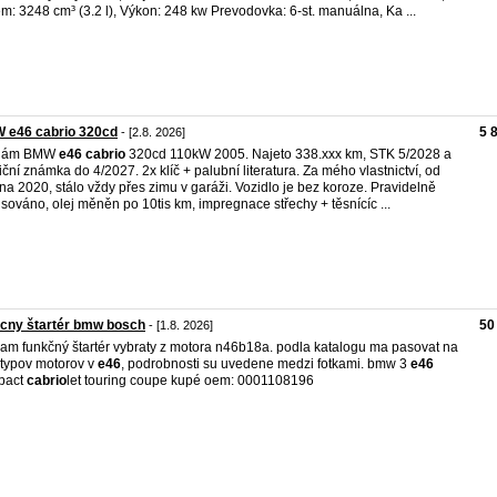
m: 3248 cm³ (3.2 l), Výkon: 248 kw Prevodovka: 6-st. manuálna, Ka ...
 e46 cabrio 320cd
5 
- [2.8. 2026]
dám BMW
e46
cabrio
320cd 110kW 2005. Najeto 338.xxx km, STK 5/2028 a
iční známka do 4/2027. 2x klíč + palubní literatura. Za mého vlastnictví, od
na 2020, stálo vždy přes zimu v garáži. Vozidlo je bez koroze. Pravidelně
isováno, olej měněn po 10tis km, impregnace střechy + těsnícíc ...
cny štartér bmw bosch
50
- [1.8. 2026]
am funkčný štartér vybraty z motora n46b18a. podla katalogu ma pasovat na
 typov motorov v
e46
, podrobnosti su uvedene medzi fotkami. bmw 3
e46
pact
cabrio
let touring coupe kupé oem: 0001108196