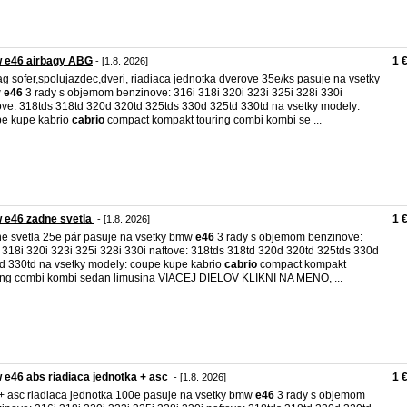
 e46 airbagy ABG
1 
- [1.8. 2026]
ag sofer,spolujazdec,dveri, riadiaca jednotka dverove 35e/ks pasuje na vsetky
w
e46
3 rady s objemom benzinove: 316i 318i 320i 323i 325i 328i 330i
ove: 318tds 318td 320d 320td 325tds 330d 325td 330td na vsetky modely:
e kupe kabrio
cabrio
compact kompakt touring combi kombi se ...
 e46 zadne svetla
1 
- [1.8. 2026]
e svetla 25e pár pasuje na vsetky bmw
e46
3 rady s objemom benzinove:
 318i 320i 323i 325i 328i 330i naftove: 318tds 318td 320d 320td 325tds 330d
d 330td na vsetky modely: coupe kupe kabrio
cabrio
compact kompakt
ing combi kombi sedan limusina VIACEJ DIELOV KLIKNI NA MENO, ...
e46 abs riadiaca jednotka + asc
1 
- [1.8. 2026]
+ asc riadiaca jednotka 100e pasuje na vsetky bmw
e46
3 rady s objemom