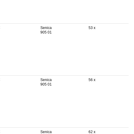
€
Senica
53 x
905 01
€
Senica
56 x
905 01
€
Senica
62 x