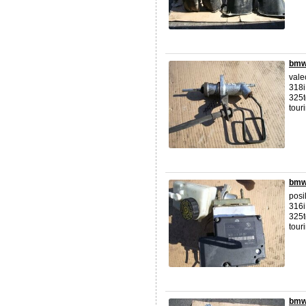
bmw
vale
318i
325t
tour
bmw 
posi
316i
325t
tour
bmw