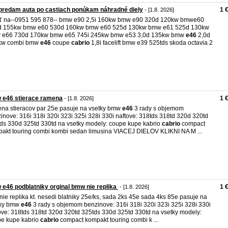
redam auta po castiach ponúkam náhradné diely
1 
- [1.8. 2026]
ť na--0951 595 878-- bmw e90 2,5i 160kw bmw e90 320d 120kw bmwe60
d 155kw bmw e60 530d 160kw bmw e60 525d 130kw bmw e61 525d 130kw
 e66 730d 170kw bmw e65 745i 245kw bmw e53 3,0d 135kw bmw
e46
2,0d
kw combi bmw
e46
coupe
cabrio
1,8i facelift bmw e39 525tds skoda octavia 2
 e46 stierace ramena
1 
- [1.8. 2026]
na stieracov par 25e pasuje na vsetky bmw
e46
3 rady s objemom
inove: 316i 318i 320i 323i 325i 328i 330i naftove: 318tds 318td 320d 320td
ds 330d 325td 330td na vsetky modely: coupe kupe kabrio
cabrio
compact
akt touring combi kombi sedan limusina VIACEJ DIELOV KLIKNI NA M ...
e46 podblatniky orginal bmw nie replika
1 
- [1.8. 2026]
.nie replika kt. nesedi blatniky 25e/ks, sada 2ks 45e sada 4ks 85e pasuje na
tky bmw
e46
3 rady s objemom benzinove: 316i 318i 320i 323i 325i 328i 330i
ove: 318tds 318td 320d 320td 325tds 330d 325td 330td na vsetky modely:
e kupe kabrio
cabrio
compact kompakt touring combi k ...