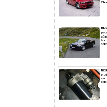
Obje
BMW
Pro
dáln
břez
serv
funk
pred
viac
com