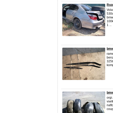
Rozp
Vola
530
bmw
100
1 ...
bmw
rame
benz
325t
komp
bmw 
orgi
vse
naft
coup