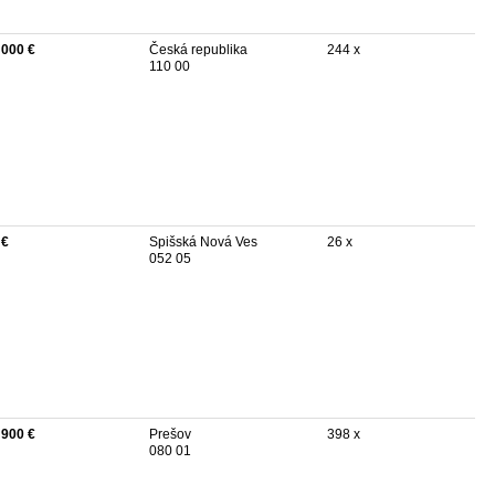
 000 €
Česká republika
244 x
110 00
 €
Spišská Nová Ves
26 x
052 05
 900 €
Prešov
398 x
080 01