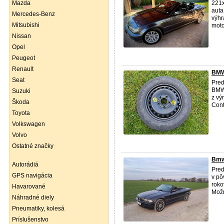
Mazda
221x
auta
Mercedes-Benz
výhr
Mitsubishi
motor
Nissan
Opel
Peugeot
Renault
BMW
Seat
Pred
BMW.
Suzuki
z vý
Škoda
Cont
Toyota
Volkswagen
Volvo
Ostatné značky
Bmw
Autorádiá
Pre
GPS navigácia
v pô
roko
Havarované
Možn
Náhradné diely
Pneumatiky, kolesá
Príslušenstvo