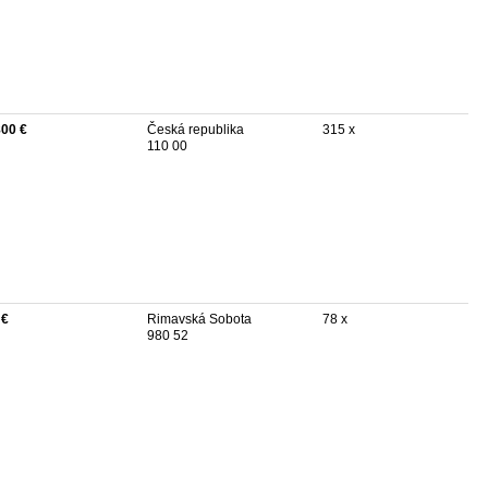
800 €
Česká republika
315 x
110 00
 €
Rimavská Sobota
78 x
980 52