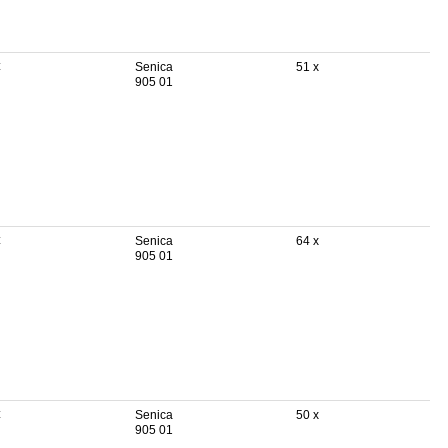
€
Senica
51 x
905 01
€
Senica
64 x
905 01
€
Senica
50 x
905 01