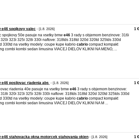
 e46 spojkovy valec
1 
- [1.8. 2026]
c spojkovy 50e pasuje na vsetky bmw
e46
3 rady s objemom benzinove: 316i
 320i 323i 325i 328i 330i naftove: 318tds 318td 320d 320td 325tds 330d
d 330td na vsetky modely: coupe kupe kabrio
cabrio
compact kompakt
ing combi kombi sedan limusina VIACEJ DIELOV KLIKNI NA MENO, ...
e46 posilovac riadenia abs
1 
- [1.8. 2026]
lovac riadenia 40e pasuje na vsetky bmw
e46
3 rady s objemom benzinove:
 318i 320i 323i 325i 328i 330i naftove: 318tds 318td 320d 320td 325tds 330d
d 330td na vsetky modely: coupe kupe kabrio
cabrio
compact kompakt
ing combi kombi sedan limusina VIACEJ DIELOV KLIKNI NA M ...
 e46 stahovacka okna motorcek stahovania okien
1 
- [1.8. 2026]