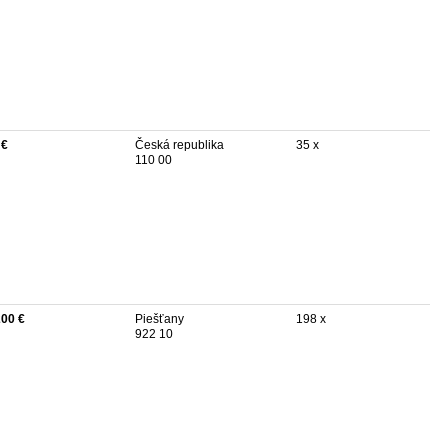
 €
Česká republika
35 x
110 00
200 €
Piešťany
198 x
922 10