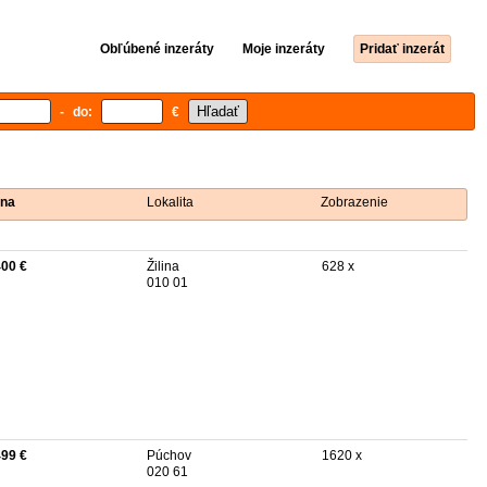
Obľúbené inzeráty
Moje inzeráty
Pridať inzerát
- do:
€
na
Lokalita
Zobrazenie
400 €
Žilina
628 x
010 01
499 €
Púchov
1620 x
020 61