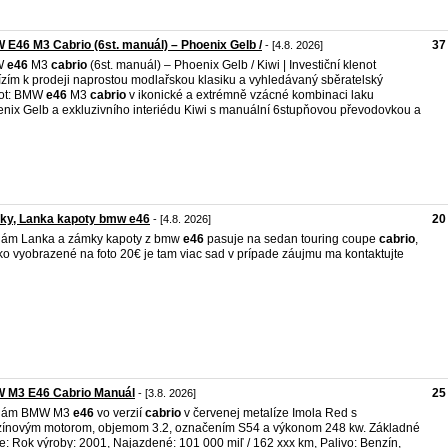
E46 M3 Cabrio (6st. manuál) – Phoenix Gelb /
37
- [4.8. 2026]
W
e46
M3
cabrio
(6st. manuál) – Phoenix Gelb / Kiwi | Investiční klenot
zím k prodeji naprostou modlařskou klasiku a vyhledávaný sběratelský
not: BMW
e46
M3
cabrio
v ikonické a extrémně vzácné kombinaci laku
nix Gelb a exkluzivního interiédu Kiwi s manuální 6stupňovou převodovkou a
ky, Lanka kapoty bmw e46
20
- [4.8. 2026]
dám Lanka a zámky kapoty z bmw
e46
pasuje na sedan touring coupe
cabrio
,
ko vyobrazené na foto 20€ je tam viac sad v prípade záujmu ma kontaktujte
 M3 E46 Cabrio Manuál
25
- [3.8. 2026]
dám BMW M3
e46
vo verzií
cabrio
v červenej metalíze Imola Red s
ínovým motorom, objemom 3.2, označením S54 a výkonom 248 kw. Základné
e: Rok výroby: 2001, Najazdené: 101 000 miľ / 162 xxx km, Palivo: Benzín,