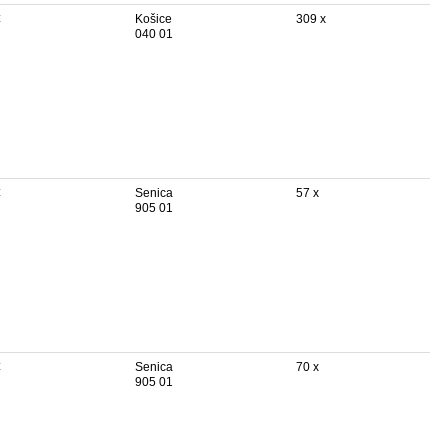
€
Košice
309 x
040 01
€
Senica
57 x
905 01
€
Senica
70 x
905 01