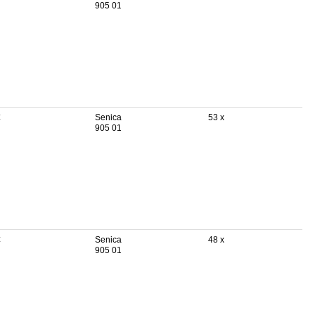
905 01
€
Senica
53 x
905 01
€
Senica
48 x
905 01