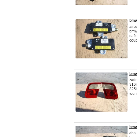
bmw
airb
bm
naft
coup
bmw
zadn
316i
325t
tour
bmw 
abs 