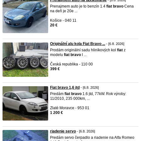
Prenajmem auto na taxikovanie
- [6.8. 2026]
Prenajmem auto je to benzín 1.4
fiat
bravo
Cena
na deň je 20e ...
Košice - 040 11
20 €
Originální alu kola Fiat Bravo ...
- [6.8. 2026]
Prodám originální sadu hliníkových kol
fiat
z
modelu
fiat
bravo
I ...
Česká republika - 110 00
399 €
Fiat bravo 1,6 jtd
- [6.8. 2026]
Predám
fiat
bravo
1.6 jtd, 77kW. Rok výroby:
11/2010, 235 000km, ...
Zlaté Moravce - 953 01
1 200 €
riadenie servo
- [6.8. 2026]
Predám servo čerpadlo a riadenie na Alfa Romeo