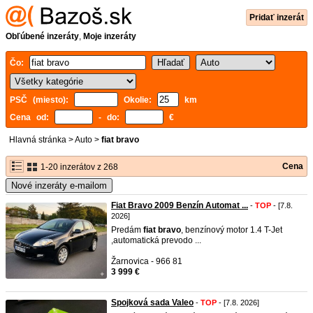
Pridať inzerát
Obľúbené inzeráty
,
Moje inzeráty
Čo:
PSČ (miesto):
Okolie:
km
Cena od:
- do:
€
Hlavná stránka
>
Auto
>
fiat bravo
Cena
1-20 inzerátov z 268
Nové inzeráty e-mailom
Fiat Bravo 2009 Benzín Automat ...
-
TOP
- [7.8.
2026]
Predám
fiat
bravo
, benzínový motor 1.4 T-Jet
,automatická prevodo ...
Žarnovica - 966 81
3 999 €
Spojková sada Valeo
-
TOP
- [7.8. 2026]