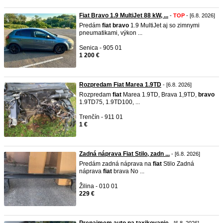
Fiat Bravo 1.9 MultiJet 88 kW, ...
-
TOP
- [6.8. 2026]
Predám
fiat
bravo
1.9 MultiJet aj so zimnymi
pneumatikami, výkon ...
Senica - 905 01
1 200 €
Rozpredam Fiat Marea 1.9TD
- [6.8. 2026]
Rozpredam
fiat
Marea 1.9TD, Brava 1,9TD,
bravo
1.9TD75, 1.9TD100, ...
Trenčín - 911 01
1 €
Zadná náprava Fiat Stilo, zadn ...
- [6.8. 2026]
Predám zadná náprava na
fiat
Stilo Zadná
náprava
fiat
brava No ...
Žilina - 010 01
229 €