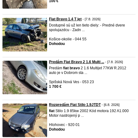
100 €
Fiat Bravo 1.4 T jet
- [7.8. 2026]
Dostupné sú už len tieto diely: - Predné dvere
spolujazdcu - Zadn ...
Košice-okolie - 044 55
Dohodou
Predám Fiat Bravo 2 1.6 Multi ...
- [7.8. 2026]
Predám
fiat
bravo
2 1.6 Multijet 77KW R.2012
auto je v Dobrom sta ...
Spišská Nová Ves - 053 23
1 700 €
Rozpredám Fiat Stilo 1.9JTDT
- [6.8. 2026]
fiat
Stilo 1.9 85kw 2002 Kód motora 192 A1.000
Motor nastrojený p ...
Hlohovec - 920 01
Dohodou