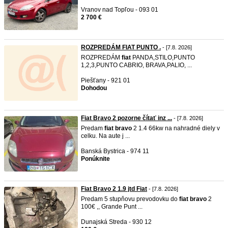
Vranov nad Topľou - 093 01
2 700 €
ROZPREDÁM FIAT PUNTO .
- [7.8. 2026]
ROZPREDÁM
fiat
PANDA,STILO,PUNTO
1,2,3,PUNTO CABRIO, BRAVA,PALIO, ...
Piešťany - 921 01
Dohodou
Fiat Bravo 2 pozorne čítať inz ...
- [7.8. 2026]
Predam
fiat
bravo
2 1.4 66kw na nahradné diely v
celku. Na aute j ...
Banská Bystrica - 974 11
Ponúknite
Fiat Bravo 2 1.9 jtd Fiat
- [7.8. 2026]
Predam 5 stupňovu prevodovku do
fiat
bravo
2
100€ ,, Grande Punt ...
Dunajská Streda - 930 12