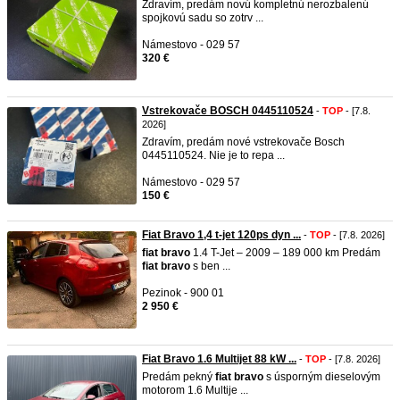
Zdravím, predám novú kompletnú nerozbalenú
spojkovú sadu so zotrv ...
Námestovo - 029 57
320 €
Vstrekovače BOSCH 0445110524
-
TOP
- [7.8.
2026]
Zdravím, predám nové vstrekovače Bosch
0445110524. Nie je to repa ...
Námestovo - 029 57
150 €
Fiat Bravo 1,4 t-jet 120ps dyn ...
-
TOP
- [7.8. 2026]
fiat
bravo
1.4 T-Jet – 2009 – 189 000 km Predám
fiat
bravo
s ben ...
Pezinok - 900 01
2 950 €
Fiat Bravo 1.6 Multijet 88 kW ...
-
TOP
- [7.8. 2026]
Predám pekný
fiat
bravo
s úsporným dieselovým
motorom 1.6 Multije ...