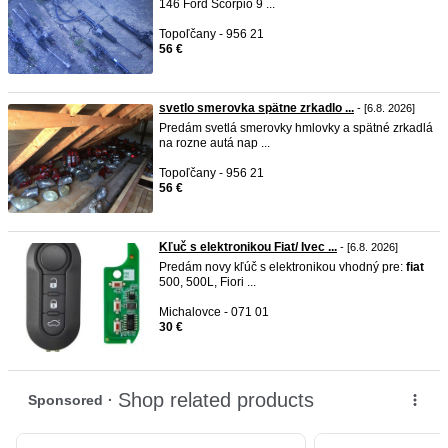
146 Ford Scorpio 9 ...
Topoľčany - 956 21
56 €
svetlo smerovka spätne zrkadlo ...
- [6.8. 2026]
Predám svetlá smerovky hmlovky a spätné zrkadlá
na rozne autá nap ...
Topoľčany - 956 21
56 €
Kľuč s elektronikou Fiat/ Ivec ...
- [6.8. 2026]
Predám novy kľúč s elektronikou vhodný pre:
fiat
500, 500L, Fiori ...
Michalovce - 071 01
30 €