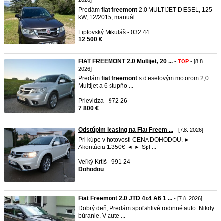
2026]
Predám
fiat
freemont
2.0 MULTIJET DIESEL, 125
kW, 12/2015, manuál ...
Liptovský Mikuláš - 032 44
12 500 €
FIAT FREEMONT 2.0 Multijet, 20 ...
-
TOP
- [8.8.
2026]
Predám
fiat
freemont
s dieselovým motorom 2,0
Multijet a 6 stupňo ...
Prievidza - 972 26
7 800 €
Odstúpim leasing na Fiat Freem ...
- [7.8. 2026]
Pri kúpe v hotovosti CENA DOHODOU. ►
Akontácia 1.350€ ◄ ► Spl ...
Veľký Krtíš - 991 24
Dohodou
Fiat Freemont 2.0 JTD 4x4 A6 1 ...
- [7.8. 2026]
Dobrý deň, Predám spoľahlivé rodinné auto. Nikdy
búranie. V aute ...