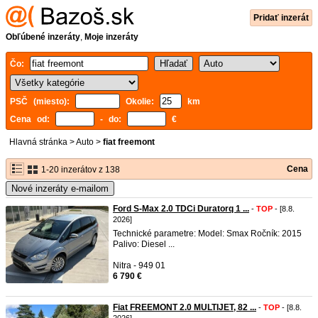
Pridať inzerát
Obľúbené inzeráty
,
Moje inzeráty
Čo:
PSČ (miesto):
Okolie:
km
Cena od:
- do:
€
Hlavná stránka
>
Auto
>
fiat freemont
Cena
1-20 inzerátov z 138
Nové inzeráty e-mailom
Ford S-Max 2.0 TDCi Duratorq 1 ...
-
TOP
- [8.8.
2026]
Technické parametre: Model: Smax Ročník: 2015
Palivo: Diesel ...
Nitra - 949 01
6 790 €
Fiat FREEMONT 2.0 MULTIJET, 82 ...
-
TOP
- [8.8.