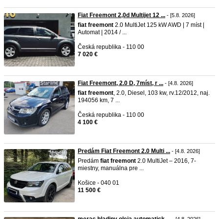
Fiat Freemont 2,0d Multijet 12 ...
- [5.8. 2026]
fiat
freemont
2.0 MultiJet 125 kW AWD | 7 míst |
Automat | 2014 / ...
Česká republika - 110 00
7 020 €
Fiat Freemont, 2.0 D, 7míst, r ...
- [4.8. 2026]
fiat
freemont
, 2.0, Diesel, 103 kw, rv.12/2012, naj.
194056 km, 7 ...
Česká republika - 110 00
4 100 €
Predám Fiat Freemont 2.0 Multi ...
- [4.8. 2026]
Predám
fiat
freemont
2.0 MultiJet – 2016, 7-
miestny, manuálna pre ...
Košice - 040 01
11 500 €