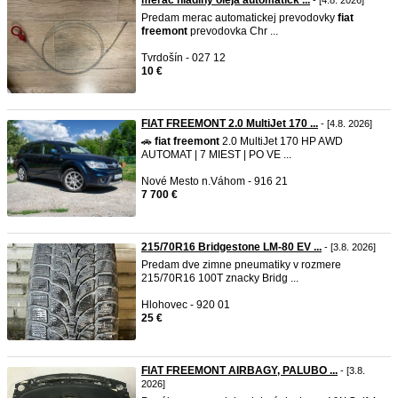
merac hladiny oleja automatick ...
- [4.8. 2026]
Predam merac automatickej prevodovky
fiat
freemont
prevodovka Chr ...
Tvrdošín - 027 12
10 €
FIAT FREEMONT 2.0 MultiJet 170 ...
- [4.8. 2026]
🚗
fiat
freemont
2.0 MultiJet 170 HP AWD
AUTOMAT | 7 MIEST | PO VE ...
Nové Mesto n.Váhom - 916 21
7 700 €
215/70R16 Bridgestone LM-80 EV ...
- [3.8. 2026]
Predam dve zimne pneumatiky v rozmere
215/70R16 100T znacky Bridg ...
Hlohovec - 920 01
25 €
FIAT FREEMONT AIRBAGY, PALUBO ...
- [3.8.
2026]