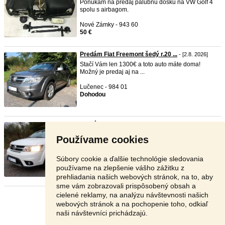
Ponúkam na predaj palubnú dosku na VW Golf 4
spolu s airbagom.
Nové Zámky - 943 60
50 €
Predám Fiat Freemont šedý r.20 ...
- [2.8. 2026]
Stačí Vám len 1300€ a toto auto máte doma!
Možný je predaj aj na ...
Lučenec - 984 01
Dohodou
Predám Fiat Freemont biely, r. ...
- [2.8. 2026]
Stačí Vám len 1300€ a toto auto máte doma!
Používame cookies
Možný je predaj aj na ...
Lučenec - 984 01
Súbory cookie a ďalšie technológie sledovania
Dohodou
používame na zlepšenie vášho zážitku z
prehliadania našich webových stránok, na to, aby
sme vám zobrazovali prispôsobený obsah a
cielené reklamy, na analýzu návštevnosti našich
Stránka:
1
2
3
Ďalšia
webových stránok a na pochopenie toho, odkiaľ
naši návštevníci prichádzajú.