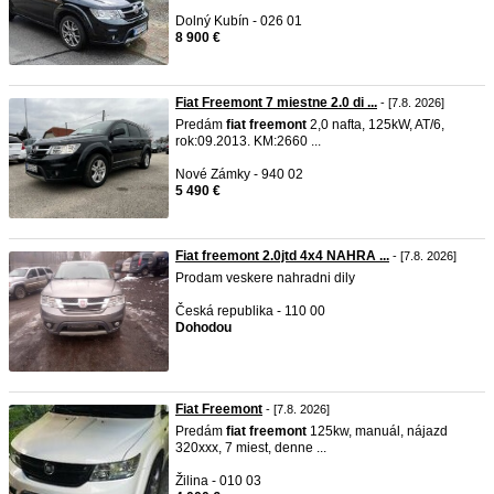
Dolný Kubín - 026 01
8 900 €
Fiat Freemont 7 miestne 2.0 di ...
- [7.8. 2026]
Predám
fiat
freemont
2,0 nafta, 125kW, AT/6,
rok:09.2013. KM:2660 ...
Nové Zámky - 940 02
5 490 €
Fiat freemont 2.0jtd 4x4 NAHRA ...
- [7.8. 2026]
Prodam veskere nahradni dily
Česká republika - 110 00
Dohodou
Fiat Freemont
- [7.8. 2026]
Predám
fiat
freemont
125kw, manuál, nájazd
320xxx, 7 miest, denne ...
Žilina - 010 03