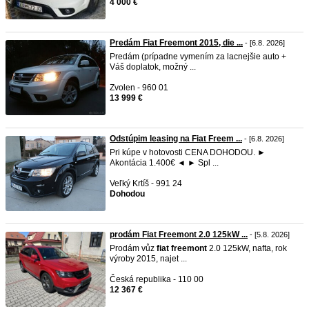
4 000 €
Predám Fiat Freemont 2015, die ...
- [6.8. 2026]
Predám (prípadne vymením za lacnejšie auto +
Váš doplatok, možný ...
Zvolen - 960 01
13 999 €
Odstúpim leasing na Fiat Freem ...
- [6.8. 2026]
Pri kúpe v hotovosti CENA DOHODOU. ►
Akontácia 1.400€ ◄ ► Spl ...
Veľký Krtíš - 991 24
Dohodou
prodám Fiat Freemont 2.0 125kW ...
- [5.8. 2026]
Prodám vůz
fiat
freemont
2.0 125kW, nafta, rok
výroby 2015, najet ...
Česká republika - 110 00
12 367 €