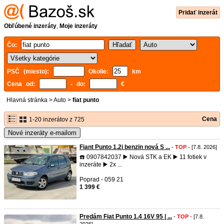
Pridať inzerát
Obľúbené inzeráty
,
Moje inzeráty
Čo:
PSČ (miesto):
Okolie:
km
Cena od:
- do:
€
Hlavná stránka
>
Auto
>
fiat punto
Cena
1-20 inzerátov z 725
Nové inzeráty e-mailom
Fiant Punto 1.2i benzin nová S ...
-
TOP
- [7.8. 2026]
☎️ 0907842037 ▶️ Nová STK a EK ▶️ 11 fotiek v
inzeráte ▶️ 2x ...
Poprad - 059 21
1 399 €
Predám Fiat Punto 1.4 16V 95 | ...
-
TOP
- [7.8.