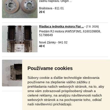
zadnu napravu. Origin ...
Bratislava - 811 01
20 €
Riadiaca jednotka motora Fiat ...
- [7.8. 2026]
Predám RJ motora IAW5SF3M1, 6160109808,
51798649
Nové Zámky - 941 02
40 €
Riadiaca jednotka motora Fiat ...
- [7.8. 2026]
Predám RJ motora 486174, 1039S02301,
Používame cookies
0261208029
Nové Zámky - 941 07
Súbory cookie a ďalšie technológie sledovania
35 €
používame na zlepšenie vášho zážitku z
prehliadania našich webových stránok, na to, aby
sme vám zobrazovali prispôsobený obsah a
cielené reklamy, na analýzu návštevnosti našich
Stránka:
1
2
3
Ďalšia
webových stránok a na pochopenie toho, odkiaľ
naši návštevníci prichádzajú.