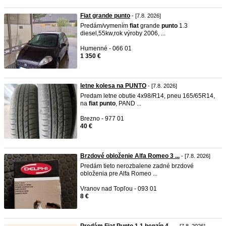
Fiat grande punto
- [7.8. 2026]
Predám/vymením
fiat
grande
punto
1.3
diesel,55kw,rok výroby 2006, ...
Humenné - 066 01
1 350 €
letne kolesa na PUNTO
- [7.8. 2026]
Predam letne obutie 4x98/R14, pneu 165/65R14,
na
fiat
punto
, PAND ...
Brezno - 977 01
40 €
Brzdové obloženie Alfa Romeo 3 ...
- [7.8. 2026]
Predám tieto nerozbalene zadné brzdové
obloženia pre Alfa Romeo ...
Vranov nad Topľou - 093 01
8 €