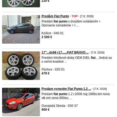
220 €
Predám Fiat Punto
-
TOP
- [7.8. 2026]
Predám
fiat
punto
s dvojitým ovládaním +
čipovacie zariadenie + t ...
Košice - 040 01
2 500 €
17"...4x98 r17......FIAT BRAVO ...
- [7.8. 2026]
Predám hliníkové disky OEM DIEL
fiat
... Jedná sa
o veľmi kvalitné ...
Púchov - 020 01
479 €
Predam vynenim Fiat Punto 1.2 ...
- [7.8. 2026]
Predam
fiat
punto
1.2 r.2006 naj.188tis.km nova
stk em cena 900eu ...
Dunajská Streda - 930 37
900 €