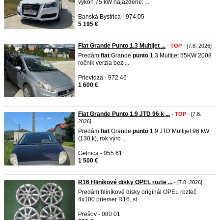
výkon 75 kW najazdené: ...
Banská Bystrica - 974 05
5 195 €
Fiat Grande Punto 1.3 Multijet ...
-
TOP
- [7.8. 2026]
Predám
fiat
Grande
punto
1.3 Multijet 55KW 2008
ročník verzia bez ...
Prievidza - 972 46
1 600 €
Fiat Grande Punto 1.9 JTD 96 k ...
-
TOP
- [7.8.
2026]
Predám
fiat
Grande
punto
1.9 JTD Multijet 96 kW
(130 k), rok výro ...
Gelnica - 055 61
1 500 €
R16 Hliníkové disky OPEL rozte ...
- [7.8. 2026]
Predám hliníkové disky originál OPEL rozteč
4x100 priemer R16, st ...
Prešov - 080 01