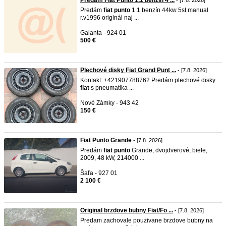
Predám Fiat Punto 1.1 benzín 4 ...
- [7.8. 2026]
Predám
fiat
punto
1.1 benzín 44kw 5st.manual
r.v1996 originál naj ...
Galanta - 924 01
500 €
Plechové disky Fiat Grand Punt ...
- [7.8. 2026]
Kontakt: +421907788762 Predám plechové disky
fiat
s pneumatika ...
Nové Zámky - 943 42
150 €
Fiat Punto Grande
- [7.8. 2026]
Predám
fiat
punto
Grande, dvojdverové, biele,
2009, 48 kW, 214000 ...
Šaľa - 927 01
2 100 €
Original brzdove bubny Fiat/Fo ...
- [7.8. 2026]
Predam zachovale pouzivane brzdove bubny na