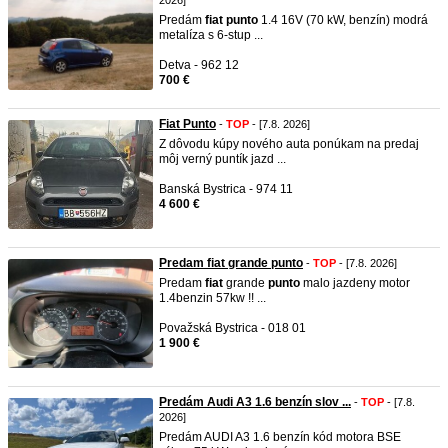
2026]
Predám
fiat
punto
1.4 16V (70 kW, benzín) modrá
metalíza s 6-stup ...
Detva - 962 12
700 €
Fiat Punto
-
TOP
- [7.8. 2026]
Z dôvodu kúpy nového auta ponúkam na predaj
môj verný puntík jazd ...
Banská Bystrica - 974 11
4 600 €
Predam fiat grande punto
-
TOP
- [7.8. 2026]
Predam
fiat
grande
punto
malo jazdeny motor
1.4benzin 57kw !! ...
Považská Bystrica - 018 01
1 900 €
Predám Audi A3 1.6 benzín slov ...
-
TOP
- [7.8.
2026]
Predám AUDI A3 1.6 benzín kód motora BSE