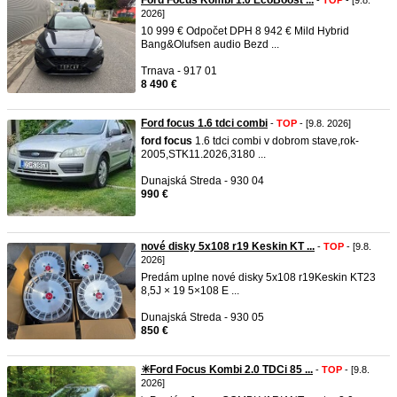
Ford Focus Kombi 1.0 EcoBoost ...
-
TOP
- [9.8.
2026]
10 999 € Odpočet DPH 8 942 € Mild Hybrid
Bang&Olufsen audio Bezd ...
Trnava - 917 01
8 490 €
Ford focus 1.6 tdci combi
-
TOP
- [9.8. 2026]
ford
focus
1.6 tdci combi v dobrom stave,rok-
2005,STK11.2026,3180 ...
Dunajská Streda - 930 04
990 €
nové disky 5x108 r19 Keskin KT ...
-
TOP
- [9.8.
2026]
Predám uplne nové disky 5x108 r19Keskin KT23
8,5J × 19 5×108 E ...
Dunajská Streda - 930 05
850 €
✳️Ford Focus Kombi 2.0 TDCi 85 ...
-
TOP
- [9.8.
2026]