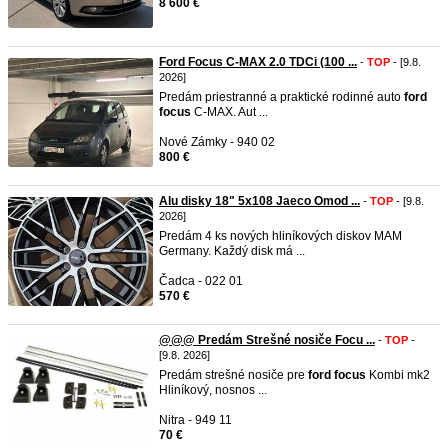
8 600 €
Ford Focus C-MAX 2.0 TDCi (100 ...
-
TOP
- [9.8.
2026]
Predám priestranné a praktické rodinné auto
ford
focus
C-MAX. Aut ...
Nové Zámky - 940 02
800 €
Alu disky 18" 5x108 Jaeco Omod ...
-
TOP
- [9.8.
2026]
Predám 4 ks nových hliníkových diskov MAM
Germany. Každý disk má ...
Čadca - 022 01
570 €
@@@ Predám Strešné nosiče Focu ...
-
TOP
-
[9.8. 2026]
Predám strešné nosiče pre
ford
focus
Kombi mk2
Hliníkový, nosnos ...
Nitra - 949 11
70 €