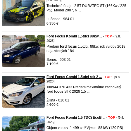
[9.8. 2026]
Technické údaje: 2.5T DURATEC ST (166Kw / 225
PS), Model 2007, N ...
Lučenec - 984 01
6 350 €
Ford Focus Kombi 1,5tdci 88kw ...
-
TOP
- [9.8.
2026]
Predám
ford
focus
1,5tdci, 88kw, rok výroby 2018,
najazdených 184 ...
Senec - 903 01
7 199 €
Ford Focus Combi 1.5tdci rok 2 ...
-
TOP
- [9.8.
2026]
🟥0944 370 433 Predam maximálne zachovalý
ford
focus
STK 2028 1,5 ...
Žilina - 010 01
4 600 €
Ford Focus Kombi 1.5 TDCi EcoB ...
-
TOP
- [9.8.
2026]
Objem valcov: 1 499 cm³ Výkon: 88 kW (120 PS)