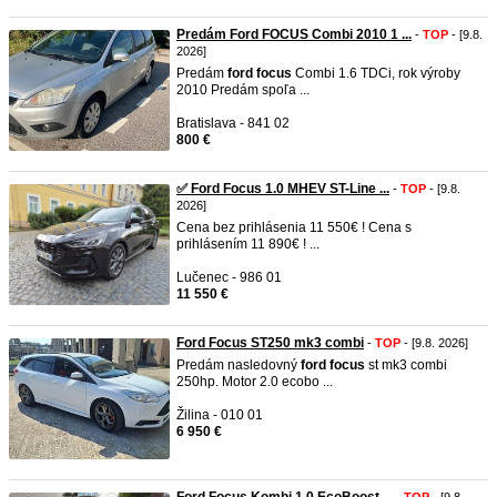
Predám Ford FOCUS Combi 2010 1 ...
-
TOP
- [9.8.
2026]
Predám
ford
focus
Combi 1.6 TDCi, rok výroby
2010 Predám spoľa ...
Bratislava - 841 02
800 €
✅ Ford Focus 1.0 MHEV ST-Line ...
-
TOP
- [9.8.
2026]
Cena bez prihlásenia 11 550€ ! Cena s
prihlásením 11 890€ ! ...
Lučenec - 986 01
11 550 €
Ford Focus ST250 mk3 combi
-
TOP
- [9.8. 2026]
Predám nasledovný
ford
focus
st mk3 combi
250hp. Motor 2.0 ecobo ...
Žilina - 010 01
6 950 €