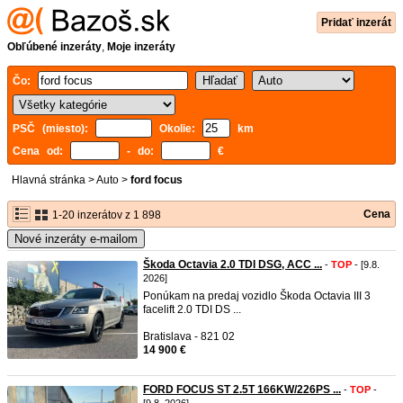
Pridať inzerát
Obľúbené inzeráty
,
Moje inzeráty
Čo:
PSČ (miesto):
Okolie:
km
Cena od:
- do:
€
Hlavná stránka
>
Auto
>
ford focus
Cena
1-20 inzerátov z 1 898
Nové inzeráty e-mailom
Škoda Octavia 2.0 TDI DSG, ACC ...
-
TOP
- [9.8.
2026]
Ponúkam na predaj vozidlo Škoda Octavia III 3
facelift 2.0 TDI DS ...
Bratislava - 821 02
14 900 €
FORD FOCUS ST 2.5T 166KW/226PS ...
-
TOP
-