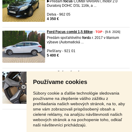
▶️Predám
focus
COMBI VARIANT, motor 2.0
Duratorq DOHC DSL 116k, a ...
Detva - 962 05
4 350 €
Ford Focus combi 1,5 88kw
-
TOP
- [9.8. 2026]
Predám spoľahlivého
ford
a r. 2017 v titanium
výbave (Automatická ...
Piešťany - 921 01
5 400 €
Nepoužité hliníkové disky Ford ...
-
TOP
- [9.8.
2026]
Používame cookies
Zdravím, predám nepoužité, nejazdené hliníkové
disky R18 originál ...
Súbory cookie a ďalšie technológie sledovania
Námestovo - 029 01
používame na zlepšenie vášho zážitku z
699 €
prehliadania našich webových stránok, na to, aby
sme vám zobrazovali prispôsobený obsah a
cielené reklamy, na analýzu návštevnosti našich
Stránka:
1
2
3
Ďalšia
webových stránok a na pochopenie toho, odkiaľ
naši návštevníci prichádzajú.