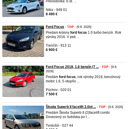
Prevodovka: 6-st. ...
Nitra - 949 01
8 490 €
Ford Focus
-
TOP
- [9.8. 2026]
Predam krásny
ford
focus
1.0 turbo benzín. Rok
výroby 2016. V pek ...
Trenčín - 913 11
6 900 €
Ford Focus 2018, 1.6 benzín (7 ...
-
TOP
- [9.8.
2026]
Predám
ford
focus
, rok výroby 2018, benzínový
motor 1.6, 5-stupňo ...
Púchov - 020 01
7 500 €
Škoda Superb II facelift 2.0td ...
-
TOP
- [9.8. 2026]
Predám Škoda Superb II (2)facelift combi
Dovezený zo švédska po I ...
Tvrdošín - 027 44