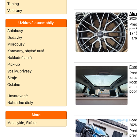
Tuning
Veterány
Alu 
2026
Úžitkové automobily
Pred
pre 
Autobusy
18" 
Dodávky
Farb
Mikrobusy
Karavany, obytné autá
Nákladné autá
Pick-up
For
Vozíky, prívesy
Pre
tera
Stroje
kock
Ostatné
auto
popr
Havarované
Náhradné diely
Moto
Ford
Motocykle, Skútre
2026
Pre
prev