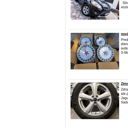
. Sl
vozi
nové
Pred
dier
aut
S-M
Zimn
Zdra
ale 
Jagu
Sada