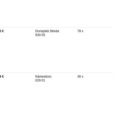
0 €
Dunajská Streda
78 x
930 05
9 €
Námestovo
36 x
029 01