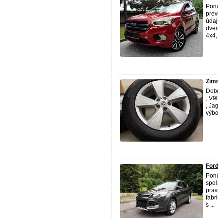
Pon
prev
údaj
dver
4x4, 
Zimn
Dobr
, V9
, Ja
výbo
Ford
Ponú
spoľ
prav
fabr
s ...