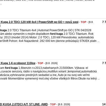
..
 Kuga 2.0 TDCi 120 kW 4x4 | PowerShift po GO + nová spoj
7 
-
TOP
- [8.8.
]
kuga
2.0 TDCi Titanium 4x4 | Automat PowerShift po GO | STK 04/2028
ám alebo vymením s mojím doplatkom
ford
kuga
2.0 TDCi Titanium. Rok
by: 2013 (model 2014) Motor: 2.0 TDCi, 120 kW Prevodovka: automatická
rShift Pohon: 4x4 Najazdené: 282 000 km (denne pribúdajú) STK/EK platn ...
 Kuga 1,6 ecoboost 110kw
7 
-
TOP
- [8.8. 2026]
dam
ford
kuga
1,6benzin r.v.2013,nabehanych 215000km. Výbava: el
,cuvacie senzory, rádio s navigáciou,multifun.volant ,tempomat,automatická
atizácia,vyhrievanie predných sedadiel a ine, Auto je na svoj vek veľmi
ovalé Momentálne vymenený mot.olej včetne všetkých filtrov.Obute na letný ...
D KUGA 2.0TDCI A/T, ST LINE, AWD
14
-
TOP
- [8.8. 2026]