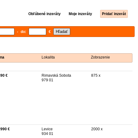
Obľúbené inzeráty
Moje inzeráty
Pridať inzerát
- do:
€
na
Lokalita
Zobrazenie
490 €
Rimavská Sobota
875 x
979 01
 990 €
Levice
2000 x
934 01