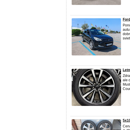
Ford
Ponú
autu
dobr
svie
Letn
Zdra
ale 
Must
Coun
5x1
Cena