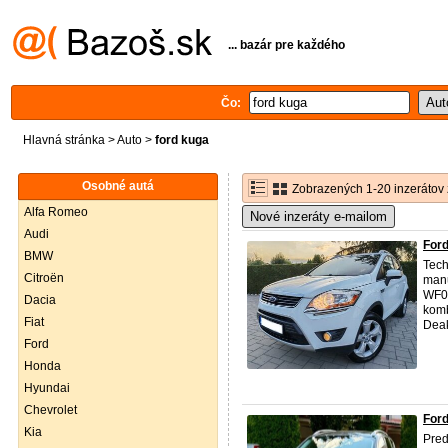
... bazár pre každého
Čo:
Hlavná stránka
>
Auto
>
ford kuga
Osobné autá
Zobrazených 1-20 inzerátov 
Alfa Romeo
Nové inzeráty e-mailom
Audi
Ford
BMW
Tech
Citroën
manu
WF0R
Dacia
komb
Fiat
Deak
Ford
Honda
Hyundai
Chevrolet
Ford
Kia
Pre