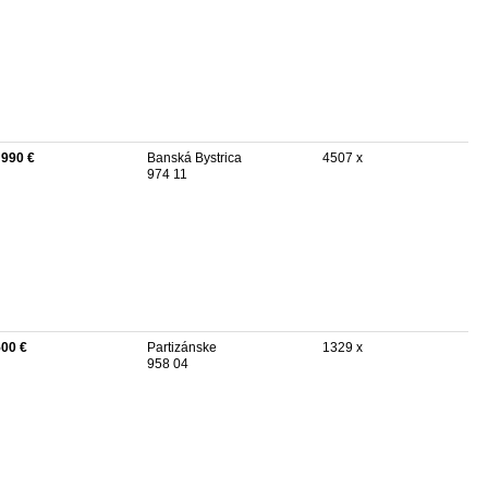
 990 €
Banská Bystrica
4507 x
974 11
500 €
Partizánske
1329 x
958 04