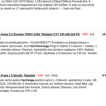
ť na 0944 225 197!!! Motor: 1,5Ecoboost 110kw/150koní Prevodovka: 6-
ňová manuálna Najazdených má originál 165.504km. K autu sú dva kľúče.
 je obuté na 17-palcových hliníkových diskoch. ✅ Auto má čisto ...
 Kuga 2.5 Duratec PHEV 225k Titanium CVT 165 kW 224 PS
16
-
TOP
- [8.8.
]
akt na predávajúceho: +421944580277 Ponúkam na predaj krásne a
imálne zachovalé, SUV
ford
ford
kuga
Plug-in hybrid 2,5 benzin + elektro, v
a bohatej výbave Titanium. Nabíjačka pre domáce nabíjanie 230V. Batéria
 kWh. Dojazd podľa WLTP 70 km. Spotreba 3-5l benzínu na 100 km. Vozidlo
 Kuga 1,5 benzín, Titanium
9 
-
TOP
- [8.8. 2026]
dám veľmi pekný
ford
kuga
,predný nahon,1,5 Benzín, spoľahlivý 4 valec, 88
2018, 161000 km, 6 rýchlostný manuál, po veľkom servise, oleje filtre, egr,
ody. Nehavarované bez korózie. Dobrá výbava Titanium. Len zimné
matiky. Čerstvo po STK a EK.