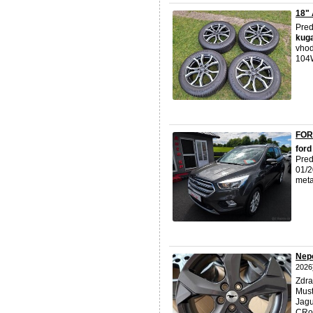
18"
Pred
kug
vhod
104W
FOR
ford
Pred
01/2
meta
Nep
2026
Zdra
Must
Jagu
CRos