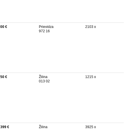
700 €
Prievidza
2103 x
972 16
750 €
Žilina
1215 x
013 02
 399 €
Žilina
3925 x