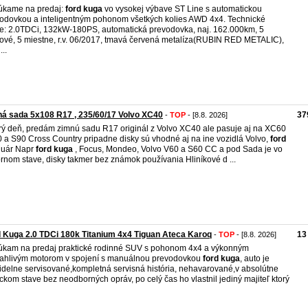
úkame na predaj:
ford
kuga
vo vysokej výbave ST Line s automatickou
odovkou a inteligentným pohonom všetkých kolies AWD 4x4. Technické
e: 2.0TDCi, 132kW-180PS, automatická prevodovka, naj. 162.000km, 5
ové, 5 miestne, r.v. 06/2017, tmavá červená metalíza(RUBIN RED METALIC),
...
á sada 5x108 R17 , 235/60/17 Volvo XC40
37
-
TOP
- [8.8. 2026]
ý deň, predám zimnú sadu R17 originál z Volvo XC40 ale pasuje aj na XC60
0 a S90 Cross Country pripadne disky sú vhodné aj na ine vozidlá Volvo,
ford
guár Napr
ford
kuga
, Focus, Mondeo, Volvo V60 a S60 CC a pod Sada je vo
rnom stave, disky takmer bez známok používania Hliníkové d ...
 Kuga 2.0 TDCi 180k Titanium 4x4 Tiguan Ateca Karoq
13
-
TOP
- [8.8. 2026]
kam na predaj praktické rodinné SUV s pohonom 4x4 a výkonným
ahlivým motorom v spojení s manuálnou prevodovkou
ford
kuga
, auto je
idelne servisované,kompletná servisná história, nehavarované,v absolútne
ickom stave bez neodborných opráv, po celý čas ho vlastnil jediný majiteľ ktorý