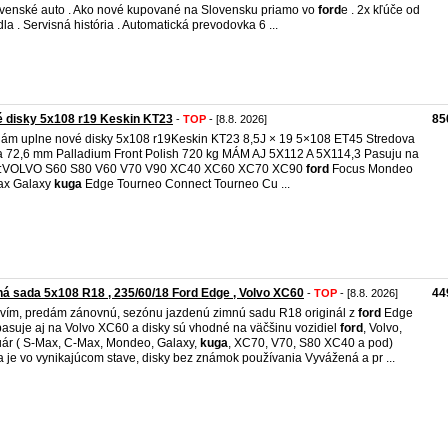
ovenské auto . Ako nové kupované na Slovensku priamo vo
ford
e . 2x kľúče od
dla . Servisná história . Automatická prevodovka 6 ...
 disky 5x108 r19 Keskin KT23
85
-
TOP
- [8.8. 2026]
ám uplne nové disky 5x108 r19Keskin KT23 8,5J × 19 5×108 ET45 Stredova
a 72,6 mm Palladium Front Polish 720 kg MÁM AJ 5X112 A 5X114,3 Pasuju na
a:VOLVO S60 S80 V60 V70 V90 XC40 XC60 XC70 XC90
ford
Focus Mondeo
ax Galaxy
kuga
Edge Tourneo Connect Tourneo Cu ...
á sada 5x108 R18 , 235/60/18 Ford Edge , Volvo XC60
44
-
TOP
- [8.8. 2026]
vím, predám zánovnú, sezónu jazdenú zimnú sadu R18 originál z
ford
Edge
pasuje aj na Volvo XC60 a disky sú vhodné na väčšinu vozidiel
ford
, Volvo,
ár ( S-Max, C-Max, Mondeo, Galaxy,
kuga
, XC70, V70, S80 XC40 a pod)
 je vo vynikajúcom stave, disky bez známok používania Vyvážená a pr ...