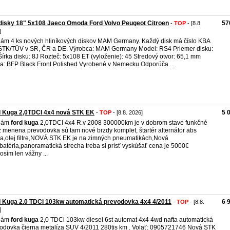
disky 18" 5x108 Jaeco Omoda Ford Volvo Peugeot Citroen
57
-
TOP
- [8.8.
]
ám 4 ks nových hliníkových diskov MAM Germany. Každý disk má číslo KBA
STK/TÜV v SR, ČR a DE. Výrobca: MAM Germany Model: RS4 Priemer disku:
Šírka disku: 8J Rozteč: 5x108 ET (vyloženie): 45 Stredový otvor: 65,1 mm
a: BFP Black Front Polished Vyrobené v Nemecku Odporúča ...
d Kuga 2,0TDCI 4x4 nová STK EK
5 
-
TOP
- [8.8. 2026]
dám
ford
kuga
2,0TDCI 4x4 R.v 2008 300000km je v dobrom stave funkčné
z menena prevodovka sú tam nové brzdy komplet, štartér alternátor abs
a,olej filtre,NOVÁ STK EK je na zimných pneumatikách,Nová
batéria,panoramatická strecha treba si prísť vyskúšať cena je 5000€
osím len vážny ...
 Kuga 2.0 TDCi 103kw automatická prevodovka 4x4 4/2011
6 
-
TOP
- [8.8.
]
dám
ford
kuga
2,0 TDCi 103kw diesel 6st automat 4x4 4wd nafta automatická
odovka čierna metalíza SUV 4/2011 280tis km . Volať: 0905721746 Nová STK