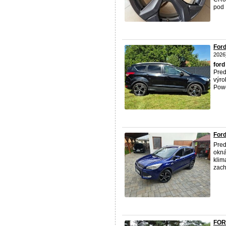
pod .
Ford
2026
ford
Pred
výro
Powe
Ford
Pre
okná
klim
zach
FOR