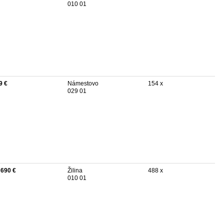
010 01
9 €
Námestovo
154 x
029 01
 690 €
Žilina
488 x
010 01