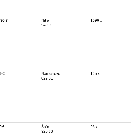
290 €
Nitra
1096 x
949 01
9 €
Námestovo
125 x
029 01
9 €
Šaľa
98 x
925 83