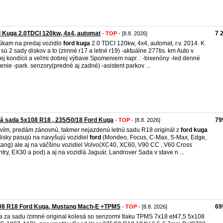
 Kuga 2.0TDCI 120kw, 4x4, automat
7 
-
TOP
- [8.8. 2026]
kam na predaj vozidlo
ford
kuga
2.0 TDCI 120kw, 4x4, automat, r.v. 2014. K
 sú 2 sady diskov a to (zimné r17 a letné r19) -aktuálne 277tis. km Auto v
ej kondícii a veľmi dobrej výbave Spomeniem napr. : -bixenóny -led denné
tenie -park. senzory(predné aj zadné) -asistent parkov ...
á sada 5x108 R18 , 235/50/18 Ford Kuga
79
-
TOP
- [8.8. 2026]
vím, predám zánovnú, takmer nejazdenú letnú sadu R18 originál z
ford
kuga
disky pasujú na navyšujú vozidiel
ford
(Mondeo, Focus, C-Max, S-Max, Edge,
ang) ale aj na väčšinu vozidiel Volvo(XC40, XC60, V90 CC , V60 Cross
try, EX30 a pod) a aj na vozidlá Jaguár, Landrover Sada v stave n ...
08 R18 Ford Kuga, Mustang Mach-E +TPMS
69
-
TOP
- [8.8. 2026]
 za sadu /zimné original kolesá so senzormi tlaku TPMS 7x18 et47,5 5x108