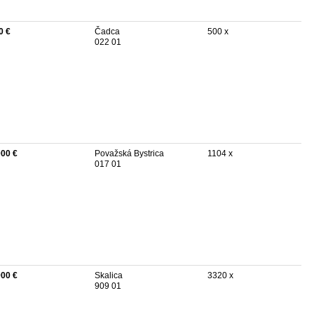
0 €
Čadca
500 x
022 01
000 €
Považská Bystrica
1104 x
017 01
900 €
Skalica
3320 x
909 01