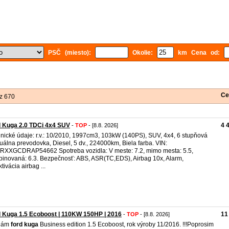
PSČ (miesto):
Okolie:
km Cena od:
Ce
z 670
 Kuga 2.0 TDCi 4x4 SUV
4 
-
TOP
- [8.8. 2026]
nické údaje: r.v.: 10/2010, 1997cm3, 103kW (140PS), SUV, 4x4, 6 stupňová
álna prevodovka, Diesel, 5 dv., 224000km, Biela farba. VIN:
XXGCDRAP54662 Spotreba vozidla: V meste: 7.2, mimo mesta: 5.5,
inovaná: 6.3. Bezpečnosť: ABS, ASR(TC,EDS), Airbag 10x, Alarm,
tivácia airbag ...
 Kuga 1.5 Ecoboost | 110KW 150HP | 2016
11
-
TOP
- [8.8. 2026]
dám
ford
kuga
Business edition 1.5 Ecoboost, rok výroby 11/2016. !!!Poprosim