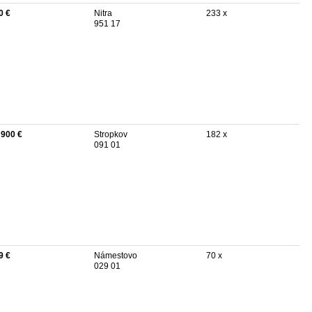
0 €
Nitra
233 x
951 17
 900 €
Stropkov
182 x
091 01
9 €
Námestovo
70 x
029 01