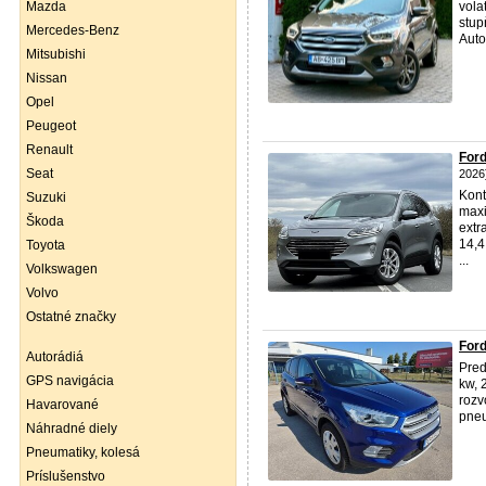
Mazda
vola
stup
Mercedes-Benz
Auto
Mitsubishi
Nissan
Opel
Peugeot
Renault
Ford
Seat
2026
Kont
Suzuki
max
Škoda
extr
14,4
Toyota
...
Volkswagen
Volvo
Ostatné značky
Ford
Autorádiá
Pre
GPS navigácia
kw, 
rozv
Havarované
pneu
Náhradné diely
Pneumatiky, kolesá
Príslušenstvo