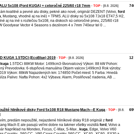
 ALU 5x108 (Ford KUGA) + celoročné 225/60 r18 7mm
74
-
TOP
- [8.8. 2026]
ám kvalitné a pevné alu disky, pekné ako nové, originál DEZENT (Volvo,
ford
a
, Mustang, vhodné aj na iné) + TPMS. ALU disky sú 5x108 7Jx18 ET47,5 H2,
né aj na iné s roztečou 5x108, na diskoch sú celoročné pneu, 225/60 r18
 Goodyear Vector 4 Seasons s dezénom 4 x 7mm 740eur tel 0 ...
D KUGA 1.5TDCI (EcoBlue) 2019
12
-
TOP
- [8.8. 2026]
kuga
1.5TDCi 88KW Motor: 1499cm3-štvorvalcový Výkon: 88 kW Pohon:
ný Prevodovka: 6-stupňová manuálna Objem valcov:1499cm3 Rok výroby:
019 Výkon: 88kW Najazdených km: 174850 Počet miest: 5 Farba: Hnedá
líza Palivo: Nafta Pohon: 4x2 Výbava: Alarm, Posilňovač riadenia, AB ...
oužité hliníkové disky Ford 5x108 R18 Mustang Mach—E Kuga
69
-
TOP
- [8.8.
]
vím, predám nepoužité, nejazdené hliníkové disky R18 originál z
ford
ang Mach E ale pasujú veľmi dobre na takmer všetky vozidlá
ford
, Volvo a
ár Napríklad na Mondeo, Focus, C-Max, S-Max ,
kuga
, Edge, Volvo V60
s Country , S60 CC , V90 Cross Country, S60 CC , XC40 , XC60 , EX30 a