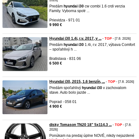
2026]
Predám
hyundai
i30
cw combi 1.6 crdi verzia
Family. Vyborna spotr ...
Prievidza - 971 01
9 990 €
Hyundai i30 1.4i, r.v. 2017, v ...
-
TOP
- [7.8. 2026]
Predám
hyundai
i30
1.4i, r.v. 2017, výbava Comfort
– spoľahlivý h ...
Bratislava - 831 06
6 500 €
Hyundai i30, 2015, 1.6 benzín, ...
-
TOP
- [7.8. 2026]
Predám spoľahlivý
hyundai
i30
v zachovalom
stave. Auto bolo jazde ...
Poprad - 058 01
4 900 €
disky Tomason TN20 18" 5x114.3 ...
-
TOP
- [7.8.
2026]
Ponúkam na predaj úplne NOVÉ, nikdy nejazdené