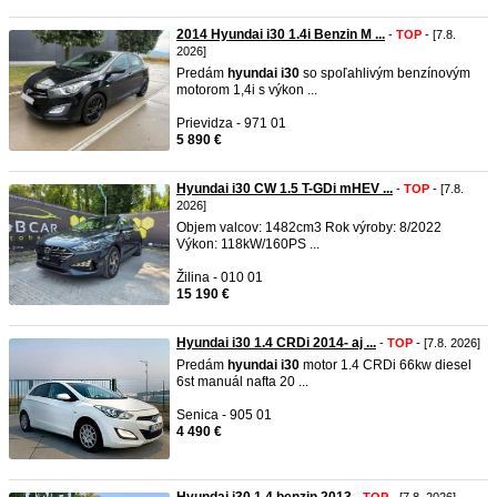
2014 Hyundai i30 1.4i Benzin M ...
-
TOP
- [7.8.
2026]
Predám
hyundai
i30
so spoľahlivým benzínovým
motorom 1,4i s výkon ...
Prievidza - 971 01
5 890 €
Hyundai i30 CW 1.5 T-GDi mHEV ...
-
TOP
- [7.8.
2026]
Objem valcov: 1482cm3 Rok výroby: 8/2022
Výkon: 118kW/160PS ...
Žilina - 010 01
15 190 €
Hyundai i30 1.4 CRDi 2014- aj ...
-
TOP
- [7.8. 2026]
Predám
hyundai
i30
motor 1.4 CRDi 66kw diesel
6st manuál nafta 20 ...
Senica - 905 01
4 490 €