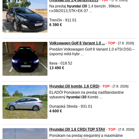
Hyundai i30 1,4 benzin,2013
-
TOP
- [7.8. 2026]
Na predaj
hyundai
i30
1,4 benzín , 99koni,
r.v.08/2013,STK+EK 07 ...
Trenčín - 911 01
6 390 €
Volkswagen Golf 8 Variant 1.0 ...
-
TOP
- [7.8. 2026]
Predám Volkswagen Golf 8 Variant 1.0 eTSI DSG –
úsporný mild-hybr ...
Ilava - 018 52
13 490 €
Hyundai i30 kombi, 1.6 CRDi
-
TOP
- [7.8. 2026]
ELADÓ! Ponúkam na predaj nadštandardne
vybavený
hyundai
i30
Kombi ...
Dunajská Streda - 931 01
4 600 €
Hyundai i30 1.6 CRDi TOP STAV
-
TOP
- [7.8. 2026]
Ponúkam na predaj elegantný a maximálne