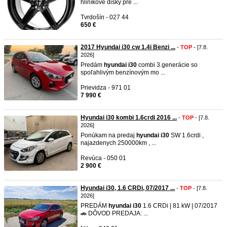
hliníkové disky pre ...
Tvrdošín - 027 44
650 €
2017 Hyundai i30 cw 1.4i Benzi ...
-
TOP
- [7.8.
2026]
Predám
hyundai
i30
combi 3.generácie so
spoľahlivým benzínovým mo ...
Prievidza - 971 01
7 990 €
Hyundai i30 kombi 1.6crdi 2016 ...
-
TOP
- [7.8.
2026]
Ponúkam na predaj
hyundai
i30
SW 1.6crdi ,
najazdenych 250000km , ...
Revúca - 050 01
2 900 €
Hyundai i30, 1.6 CRDi, 07/2017 ...
-
TOP
- [7.8.
2026]
PREDÁM
hyundai
i30
1.6 CRDi | 81 kW | 07/2017
🚗 DÔVOD PREDAJA: ...