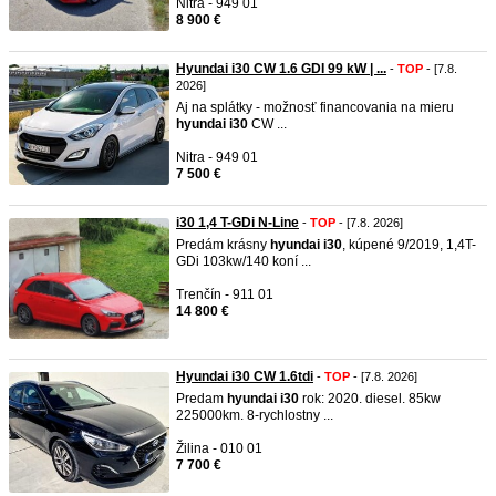
Nitra - 949 01
8 900 €
Hyundai i30 CW 1.6 GDI 99 kW | ...
-
TOP
- [7.8.
2026]
Aj na splátky - možnosť financovania na mieru
hyundai
i30
CW ...
Nitra - 949 01
7 500 €
i30 1,4 T-GDi N-Line
-
TOP
- [7.8. 2026]
Predám krásny
hyundai
i30
, kúpené 9/2019, 1,4T-
GDi 103kw/140 koní ...
Trenčín - 911 01
14 800 €
Hyundai i30 CW 1.6tdi
-
TOP
- [7.8. 2026]
Predam
hyundai
i30
rok: 2020. diesel. 85kw
225000km. 8-rychlostny ...
Žilina - 010 01
7 700 €