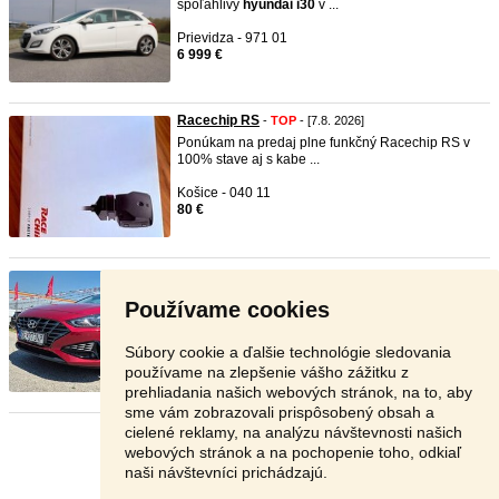
spoľahlivý
hyundai
i30
v ...
Prievidza - 971 01
6 999 €
Racechip RS
-
TOP
- [7.8. 2026]
Ponúkam na predaj plne funkčný Racechip RS v
100% stave aj s kabe ...
Košice - 040 11
80 €
Hyundai i30 CW 1.5i CVVT Comfo ...
-
TOP
- [7.8.
2026]
Používame cookies
Cena bez DPH : 11301,-€ Možnosť kúpy aj na
splátky už od 0% ...
Súbory cookie a ďalšie technológie sledovania
Ružomberok - 034 01
používame na zlepšenie vášho zážitku z
13 900 €
prehliadania našich webových stránok, na to, aby
sme vám zobrazovali prispôsobený obsah a
cielené reklamy, na analýzu návštevnosti našich
Stránka:
1
2
3
Ďalšia
webových stránok a na pochopenie toho, odkiaľ
naši návštevníci prichádzajú.