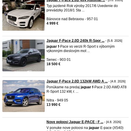
Jaguar F-Pace 2.0D 4x4 Automat ...
- [5.8. 2026]
Typ jazdené Rok výroby 2017/6 Uvedenie do
prevádzky 2018/1 Sta ...
Bánovce nad Bebravou - 957 01
4 999 €
Jaguar F-Pace 2.0D 240k R-Spor ...
- [5.8. 2026]
jaguar
f
-Pace vo verzii R-Sport s výborným
výkonným dieslovým mot ...
Senec - 903 01
18 500 €
Jaguar F-Pace 2.0D 132kW AWD A ...
- [4.8. 2026]
Ponúkame na predaj
jaguar
f
-Pace 2.0D AWD AT8
R-Sport 132 kW, r. ...
Nitra - 949 05
13 990 €
Nove poloosi Jaguar E-PACE ; F ...
- [4.8. 2026]
V ponuke nove poloosi na
jaguar
E-pace (X540)