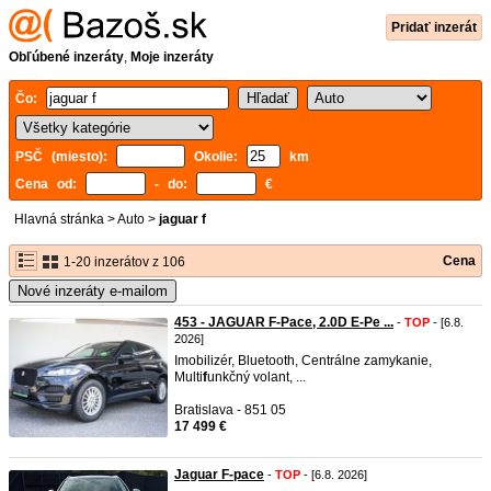
Pridať inzerát
Obľúbené inzeráty
,
Moje inzeráty
Čo:
PSČ (miesto):
Okolie:
km
Cena od:
- do:
€
Hlavná stránka
>
Auto
>
jaguar f
Cena
1-20 inzerátov z 106
Nové inzeráty e-mailom
453 - JAGUAR F-Pace, 2.0D E-Pe ...
-
TOP
- [6.8.
2026]
Imobilizér, Bluetooth, Centrálne zamykanie,
Multi
f
unkčný volant, ...
Bratislava - 851 05
17 499 €
Jaguar F-pace
-
TOP
- [6.8. 2026]