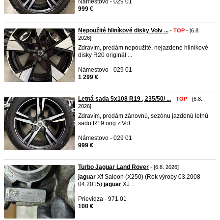
Námestovo - 029 01
999 €
Nepoužité hliníkové disky Volv ...
-
TOP
- [6.8.
2026]
Zdravím, predám nepoužité, nejazdené hliníkové
disky R20 originál ...
Námestovo - 029 01
1 299 €
Letná sada 5x108 R19 , 235/50/ ...
-
TOP
- [6.8.
2026]
Zdravím, predám zánovnú, sezónu jazdenú letnú
sadu R19 orig z Vol ...
Námestovo - 029 01
999 €
Turbo Jaguar Land Rover
- [6.8. 2026]
jaguar
X
f
Saloon (X250) (Rok výroby 03.2008 -
04.2015)
jaguar
XJ ...
Prievidza - 971 01
100 €