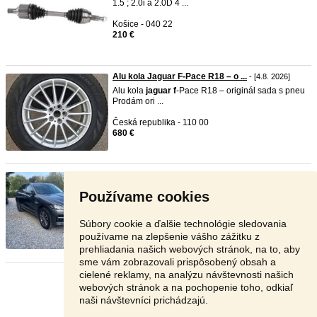
1.5 ; 2.0i a 2.0D 4 ...
Košice - 040 22
210 €
Alu kola Jaguar F-Pace R18 – o ...
- [4.8. 2026]
Alu kola
jaguar
f
-Pace R18 – originál sada s pneu
Prodám ori ...
Česká republika - 110 00
680 €
Jaguar F-Pace 2,0d 132kw AWD ...
-
TOP
- [3.8.
2026]
Používame cookies
Predám
jaguar
2,0tdi 132kw 180PS,4x4,rok
9/2016 , 217000km , 8• ...
Súbory cookie a ďalšie technológie sledovania
Košice-okolie - 044 02
používame na zlepšenie vášho zážitku z
16 900 €
prehliadania našich webových stránok, na to, aby
sme vám zobrazovali prispôsobený obsah a
cielené reklamy, na analýzu návštevnosti našich
Stránka:
1
2
3
Ďalšia
webových stránok a na pochopenie toho, odkiaľ
naši návštevníci prichádzajú.