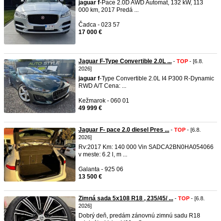
jaguar
f
-Pace 2.0D AWD Automat, 132 kW, 113
000 km, 2017 Predá ...
Čadca - 023 57
17 000 €
Jaguar F-Type Convertible 2.0L ...
-
TOP
- [6.8.
2026]
jaguar
f
-Type Convertible 2.0L I4 P300 R-Dynamic
RWD A/T Cena: ...
Kežmarok - 060 01
49 999 €
Jaguar F- pace 2.0 diesel Pres ...
-
TOP
- [6.8.
2026]
Rv:2017 Km: 140 000 Vin SADCA2BN0HA054066
v meste: 6.2 l, m ...
Galanta - 925 06
13 500 €
Zimná sada 5x108 R18 , 235/45/ ...
-
TOP
- [6.8.
2026]
Dobrý deň, predám zánovnú zimnú sadu R18