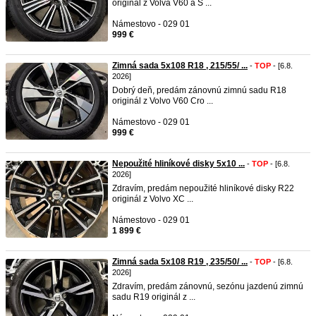
originál z Volva V60 a S ...
Námestovo - 029 01
999 €
Zimná sada 5x108 R18 , 215/55/ ...
-
TOP
- [6.8.
2026]
Dobrý deň, predám zánovnú zimnú sadu R18
originál z Volvo V60 Cro ...
Námestovo - 029 01
999 €
Nepoužité hliníkové disky 5x10 ...
-
TOP
- [6.8.
2026]
Zdravím, predám nepoužité hliníkové disky R22
originál z Volvo XC ...
Námestovo - 029 01
1 899 €
Zimná sada 5x108 R19 , 235/50/ ...
-
TOP
- [6.8.
2026]
Zdravím, predám zánovnú, sezónu jazdenú zimnú
sadu R19 originál z ...