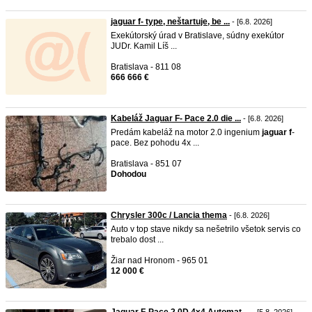
jaguar f- type, neštartuje, be ...
- [6.8. 2026]
Exekútorský úrad v Bratislave, súdny exekútor
JUDr. Kamil Líš ...
Bratislava - 811 08
666 666 €
Kabeláž Jaguar F- Pace 2.0 die ...
- [6.8. 2026]
Predám kabeláž na motor 2.0 ingenium
jaguar
f
-
pace. Bez pohodu 4x ...
Bratislava - 851 07
Dohodou
Chrysler 300c / Lancia thema
- [6.8. 2026]
Auto v top stave nikdy sa nešetrilo všetok servis co
trebalo dost ...
Žiar nad Hronom - 965 01
12 000 €