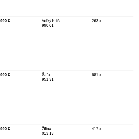
 990 €
Veľký Krtíš
263 x
990 01
 990 €
Šaľa
681 x
951 31
 990 €
Žilina
417 x
013 13