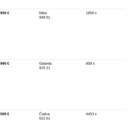
 950 €
Nitra
1850 x
949 01
 990 €
Galanta
609 x
925 21
 500 €
Čadca
4453 x
022 01