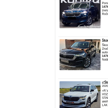
Pon
147
(nel
Roč
Škod
Ško
Znač
auto
147
Natá
✅️Šk
2026
○R.
VOZ
STA
aké
LAK ‼