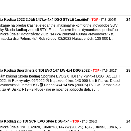
a Kodiaq 2022 2.0tdi 147kw 4x4 DSG STYLE 1majiteľ
24
-
TOP
- [7.8. 2026]
kame na predaj krásne, elegantné, maximálne komfortné, novodobé SUV
čky Škoda
kodiaq
v edicií STYLE , nadčasové línie s dynamickou príchuťou
nické údaje: Motorizácia: 2.0tdi
147kw
200koní 400nm Prevodovka: 7st.
matická dsg Pohon: 4x4 Rok výroby: 02/2022 Najazdených: 138 000 k ...
a Kodiaq Sportline 2.0 TDI EVO 147 kW 4x4 DSG 2022
28
-
TOP
- [7.8. 2026]
dám krásnu Škoda
kodiaq
Sportline EVO 2.0 TDI 147 kW 4x4 DSG FACELIFT
022. 📅 Rok výroby: 06/2022 ⏱️ Najazdené km: 143 000 km ⛽ Palivo: Diesel
revodovka: Automat DSG 🛞 Pohon: 4x4
147kw
(200PS) EVO 🎨 Farba: biela
líza 💎 Disky: R19 - 2 kľúče - nie je možnost odpočtu dph, sú ...
da Kodiaq 2.0 TDI SCR EVO Style DSG 4x4
24
-
TOP
- [7.8. 2026]
nické údaje : r.v.: 11/2020, 1968cm3,
147kw
(200PS), P, A7, Diesel, Euro 6, 5