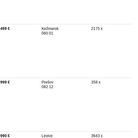
 499 €
Kežmarok
2175 x
060 01
 999 €
Prešov
358 x
082 12
 990 €
Levice
3643 x