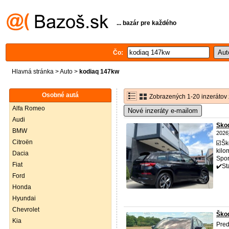
... bazár pre každého
Čo:
Hlavná stránka
>
Auto
>
kodiaq 147kw
Osobné autá
Zobrazených 1-20 inzerátov 
Alfa Romeo
Nové inzeráty e-mailom
Audi
Skod
BMW
2026
Citroën
☑️Š
kilo
Dacia
Spor
Fiat
✔️St
Ford
Honda
Hyundai
Chevrolet
Škod
Kia
Pre