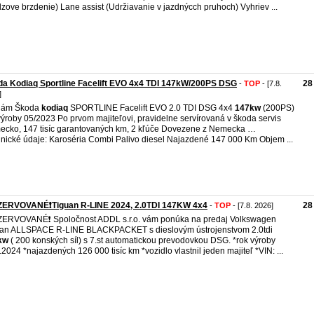
zove brzdenie) Lane assist (Udržiavanie v jazdnýcch pruhoch) Vyhriev ...
a Kodiaq Sportline Facelift EVO 4x4 TDI 147kW/200PS DSG
28
-
TOP
- [7.8.
]
dám Škoda
kodiaq
SPORTLINE Facelift EVO 2.0 TDI DSG 4x4
147kw
(200PS)
výroby 05/2023 Po prvom majiteľovi, pravidelne servírovaná v škoda servis
cko, 147 tisíc garantovaných km, 2 kľúče Dovezene z Nemecka …
nické údaje: Karoséria Combi Palivo diesel Najazdené 147 000 Km Objem ...
EZERVOVANÉ❗️Tiguan R-LINE 2024, 2.0TDI 147KW 4x4
28
-
TOP
- [7.8. 2026]
ZERVOVANÉ❗️ Spoločnost ADDL s.r.o. vám ponúka na predaj Volkswagen
an ALLSPACE R-LINE BLACKPACKET s dieslovým ústrojenstvom 2.0tdi
kw
( 200 konských síl) s 7.st automatickou prevodovkou DSG. *rok výroby
.2024 *najazdených 126 000 tisíc km *vozidlo vlastnil jeden majiteľ *VIN: ...