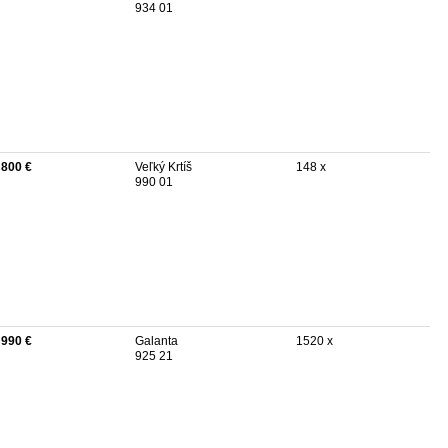
934 01
 800 €
Veľký Krtíš
148 x
990 01
 990 €
Galanta
1520 x
925 21