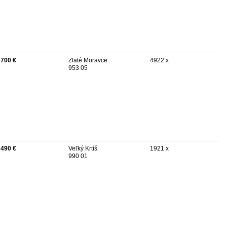
 700 €
Zlaté Moravce
4922 x
953 05
 490 €
Veľký Krtíš
1921 x
990 01