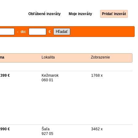
Obľúbené inzeráty
Moje inzeráty
Pridať inzerát
- do:
€
na
Lokalita
Zobrazenie
 399 €
Kežmarok
1768 x
060 01
 990 €
Šaľa
3462 x
927 05