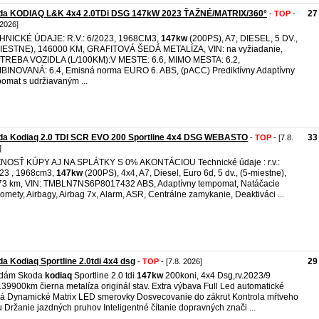
da KODIAQ L&K 4x4 2.0TDi DSG 147kW 2023 ŤAŽNÉ/MATRIX/360°
27
-
TOP
-
 2026]
HNICKÉ ÚDAJE: R.V.: 6/2023, 1968CM3,
147kw
(200PS), A7, DIESEL, 5 DV.,
IESTNE), 146000 KM, GRAFITOVÁ ŠEDÁ METALÍZA, VIN: na vyžiadanie,
TREBA VOZIDLA (L/100KM):V MESTE: 6.6, MIMO MESTA: 6.2,
INOVANÁ: 6.4, Emisná norma EURO 6. ABS, (pACC) Prediktívny Adaptívny
omat s udržiavaným ...
da Kodiaq 2.0 TDI SCR EVO 200 Sportline 4x4 DSG WEBASTO
33
-
TOP
- [7.8.
]
NOSŤ KÚPY AJ NA SPLÁTKY S 0% AKONTÁCIOU Technické údaje : r.v.:
23 , 1968cm3,
147kw
(200PS), 4x4, A7, Diesel, Euro 6d, 5 dv., (5-miestne),
3 km, VIN: TMBLN7NS6P8017432 ABS, Adaptívny tempomat, Natáčacie
lomety, Airbagy, Airbag 7x, Alarm, ASR, Centrálne zamykanie, Deaktiváci ...
a Kodiaq Sportline 2.0tdi 4x4 dsg
29
-
TOP
- [7.8. 2026]
edám Skoda
kodiaq
Sportline 2.0 tdi
147kw
200koni, 4x4 Dsg,rv.2023/9
139900km čierna metalíza originál stav. Extra výbava Full Led automatické
lá Dynamické Matrix LED smerovky Dosvecovanie do zákrut Kontrola mŕtveho
 Držanie jazdných pruhov Inteligentné čítanie dopravných znači ...