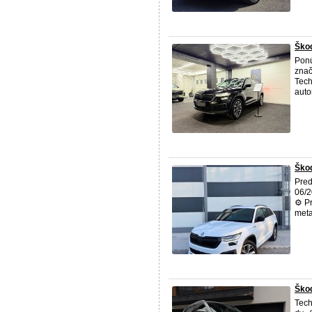
Škod
Ponú
zna
Tech
auto
Škod
Pre
06/2
⚙️ P
meta
Ško
Tech