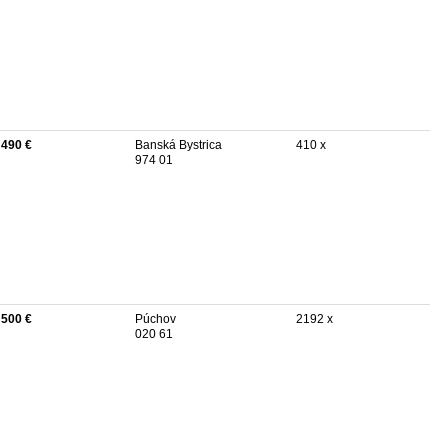
 490 €
Banská Bystrica
410 x
974 01
 500 €
Púchov
2192 x
020 61