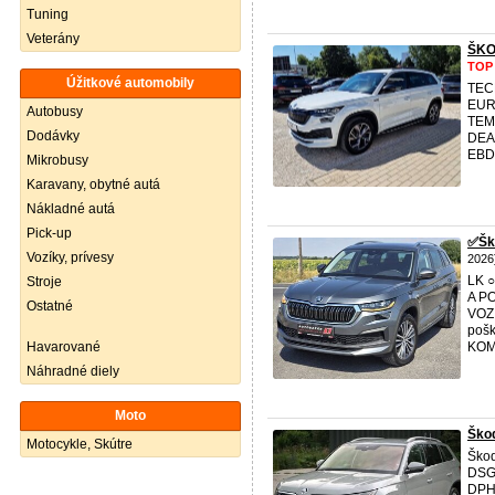
Tuning
Veterány
ŠKO
TOP
Úžitkové automobily
TEC
EUR
Autobusy
TEM
Dodávky
DEA
EBD
Mikrobusy
Karavany, obytné autá
Nákladné autá
Pick-up
✅️Šk
Vozíky, prívesy
2026
LK 
Stroje
A P
Ostatné
VOZ
pošk
Havarované
KOM
Náhradné diely
Moto
Škod
Motocykle, Skútre
Ško
DSG 
DPH.