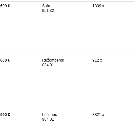
 699 €
Šaľa
1339 x
951 32
 000 €
Ružomberok
912 x
034 01
 990 €
Lučenec
3821 x
984 01