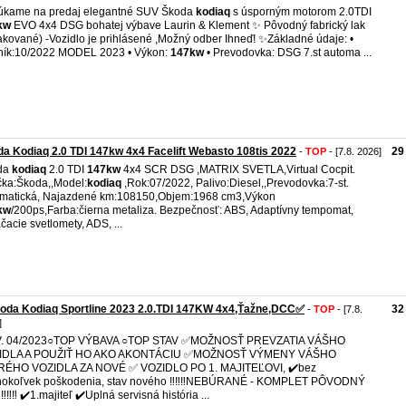
úkame na predaj elegantné SUV Škoda
kodiaq
s úsporným motorom 2.0TDI
kw
EVO 4x4 DSG bohatej výbave Laurin & Klement ✨ Pôvodný fabrický lak
akované) -Vozidlo je prihlásené ,Možný odber Ihneď! ✨Základné údaje: •
ník:10/2022 MODEL 2023 • Výkon:
147kw
• Prevodovka: DSG 7.st automa ...
a Kodiaq 2.0 TDI 147kw 4x4 Facelift Webasto 108tis 2022
29
-
TOP
- [7.8. 2026]
da
kodiaq
2.0 TDI
147kw
4x4 SCR DSG ,MATRIX SVETLA,Virtual Cocpit.
ka:Škoda,,Model:
kodiaq
,Rok:07/2022, Palivo:Diesel,,Prevodovka:7-st.
matická, Najazdené km:108150,Objem:1968 cm3,Výkon
kw
/200ps,Farba:čierna metaliza. Bezpečnosť: ABS, Adaptívny tempomat,
čacie svetlomety, ADS, ...
oda Kodiaq Sportline 2023 2.0.TDI 147KW 4x4,Ťažne,DCC✅️
32
-
TOP
- [7.8.
]
V. 04/2023○TOP VÝBAVA ○TOP STAV ✅️MOŽNOSŤ PREVZATIA VÁŠHO
IDLA A POUŽIŤ HO AKO AKONTÁCIU ✅️MOŽNOSŤ VÝMENY VÁŠHO
RÉHO VOZIDLA ZA NOVÉ ✅️ VOZIDLO PO 1. MAJITEĽOVI, ✔️bez
hokoľvek poškodenia, stav nového ‼️‼️‼️NEBÚRANÉ - KOMPLET PÔVODNÝ
️‼️‼️ ✔️1.majiteľ ✔️Uplná servisná história ...