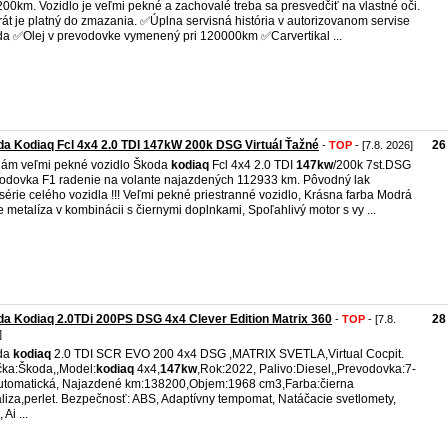
00km. Vozidlo je veľmi pekné a zachovalé treba sa presvedčiť na vlastné oči.
rát je platný do zmazania. ✅️Úplna servisná história v autorizovanom servise
a ✅️Olej v prevodovke vymenený pri 120000km ✅️Carvertikal ...
a Kodiaq Fcl 4x4 2.0 TDI 147kW 200k DSG Virtuál Ťažné
26
-
TOP
- [7.8. 2026]
ám veľmi pekné vozidlo Škoda
kodiaq
Fcl 4x4 2.0 TDI
147kw
/200k 7st.DSG
odovka F1 radenie na volante najazdených 112933 km. Pôvodný lak
série celého vozidla !!! Veľmi pekné priestranné vozidlo, Krásna farba Modrá
 metalíza v kombinácii s čiernymi doplnkami, Spoľahlivý motor s vy ...
a Kodiaq 2.0TDi 200PS DSG 4x4 Clever Edition Matrix 360
28
-
TOP
- [7.8.
]
da
kodiaq
2.0 TDI SCR EVO 200 4x4 DSG ,MATRIX SVETLA,Virtual Cocpit.
ka:Škoda,,Model:
kodiaq
4x4,
147kw
,Rok:2022, Palivo:Diesel,,Prevodovka:7-
automatická, Najazdené km:138200,Objem:1968 cm3,Farba:čierna
liza,perlet. Bezpečnosť: ABS, Adaptívny tempomat, Natáčacie svetlomety,
Ai ...