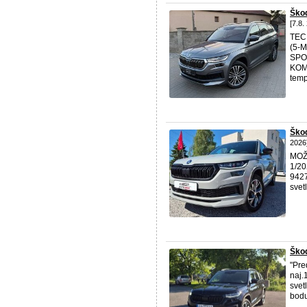
Ško
[7.8.
TEC
(5-M
SPO
KOMB
temp
Ško
2026
MOŽ
1/20
9427
svet
Škod
"Pr
naj.
svet
bodu