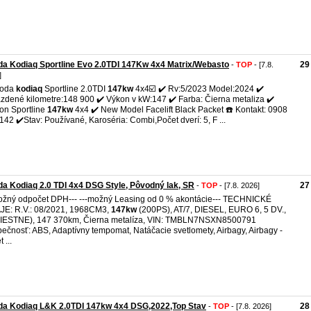
a Kodiaq Sportline Evo 2.0TDI 147Kw 4x4 Matrix/Webasto
29
-
TOP
- [7.8.
]
koda
kodiaq
Sportline 2.0TDI
147kw
4x4☑️ ✔️ Rv:5/2023 Model:2024 ✔️
zdené kilometre:148 900 ✔️ Výkon v kW:147 ✔️ Farba: Čierna metaliza ✔️
ion Sportline
147kw
4x4 ✔️ New Model Facelift Black Packet ☎️ Kontakt: 0908
142 ✔️Stav: Používané, Karoséria: Combi,Počet dverí: 5, F ...
a Kodiaq 2.0 TDI 4x4 DSG Style, Pôvodný lak, SR
27
-
TOP
- [7.8. 2026]
ožný odpočet DPH--- ---možný Leasing od 0 % akontácie--- TECHNICKÉ
E: R.V.: 08/2021, 1968CM3,
147kw
(200PS), AT/7, DIESEL, EURO 6, 5 DV.,
MIESTNE), 147 370km, Čierna metalíza, VIN: TMBLN7NSXN8500791
ečnosť: ABS, Adaptívny tempomat, Natáčacie svetlomety, Airbagy, Airbagy -
 ...
da Kodiaq L&K 2.0TDI 147kw 4x4 DSG,2022,Top Stav
28
-
TOP
- [7.8. 2026]