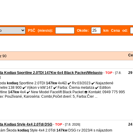
PSČ (miesto):
Okolie:
km Cena od:
Ce
z 90
a Kodiaq Sportline 2.0TDI 147Kw 4x4 Black Packet/Webasto
29
-
TOP
- [7.8.
]
koda
kodiaq
Sportline 2.0TDI
147kw
4x4☑️ ✔️ Rv:03/2023 ✔️ Najazdené
metre:138 900 ✔️ Výkon v kW:147 ✔️ Farba: Čierna metaliza ✔️ Edition
tline
147kw
4x4 ✔️ New Model Facelift Black Packet ☎️ Kontakt: 0949 775 995
av: Používané, Karoséria: Combi,Počet dverí: 5, Farba:Čier ...
a Kodiaq Style 4x4 2.0Tdi DSG
24
-
TOP
- [7.8. 2026]
dám Škoda
kodiaq
Style 4x4 2.0Tdi
147kw
DSG r.v 2023/4 s nájazdom