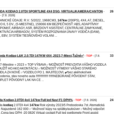
DA KODIAQ 2.0TDI SPORTLINE 4X4 DSG, VIRTUAL/KAMERA/CANTON
26
-
- [7.8. 2026]
HNICKÉ ÚDAJE: R.V.: 5/2022, 1968CM3,
147kw
(200PS), 4X4, A7, DIESEL,
O 6, 5 DV., (5-MIESTNE), 159066 KM BEZPEČNOSŤ: ABS, ADAPTÍVNY
POMAT, AIRBAGY, ASR, BRZDOVÝ ASISTENT, CENTRÁLNE ZAMYKANIE,
KTIVÁCIA AIRBAGOV, SYSTÉM ROZPOZNANIA ÚNAVY VODIČA (DAW),
, EBV, SYSTÉM TIESŇOVÉHO VOLANI ...
oda Kodiaq L&K 2.0.TDI 147KW 4X4 ,2023,7-Miest,Ťažné✅️
33
-
TOP
- [7.8.
]
○7-Miestne ○ 2023 ○ TOP VÝBAVA ✅️MOŽNOSŤ PREVZATIA VÁŠHO VOZIDLA
OUŽIŤ HO AKO AKONTÁCIU ✅️MOŽNOSŤ VÝMENY VÁŠHO STARÉHO
IDLA ZA NOVÉ ✅️VOZIDLO PO 1. MAJITEĽOVI, ✔️bez akéhokoľvek
odenia, stav noveho auta !!!!!!!!!!!!!!!! ‼️‼️‼️NEBÚRANÉ PÔVODNÝ STAV,
PLET PÔVODNÝ LAK NA CE ...
a Kodiaq 2.0TDI 4x4 147kw Full led Navi F1 DPH%
24
-
TOP
- [7.8. 2026]
da
kodiaq
2.0TDI 4x4
147kw
Rok výroby 2023/5 Prebodovka 7st. Atomatická
Najazdené 162 000 ✅ Možnosť kúpy na splátky/autoúver ✅️Možný odpočet
Cena bez DPH -20 082€ Virtual cockpit Full led svetlomety Front assist