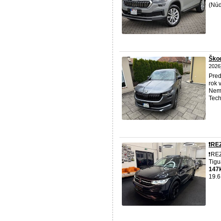
(Núd
Škod
2026
Pre
rok 
Neme
Tech
❗️R
❗️RE
Tigu
147
19.6