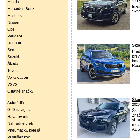
Mazda
1452
Inze
Mercedes-Benz
Škod
Mitsubishi
Nissan
Opel
Peugeot
Renault
Škod
Seat
Pred
prev
Suzuki
karo
Škoda
Race
Toyota
Volkswagen
Volvo
Ostatné značky
Škod
Autorádiá
2026
GPS navigácia
Ško
Znač
Havarované
st. 
Náhradné diely
meta
ADS, 
Pneumatiky, kolesá
Príslušenstvo