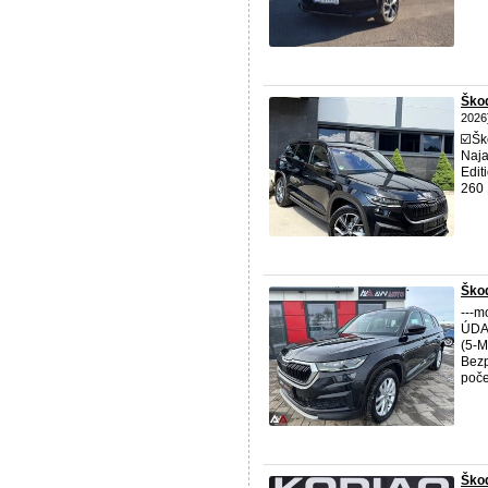
Škod
2026
☑️Š
Naja
Edit
260 
Škod
---m
ÚDAJ
(5-
Bezp
počet
Ško