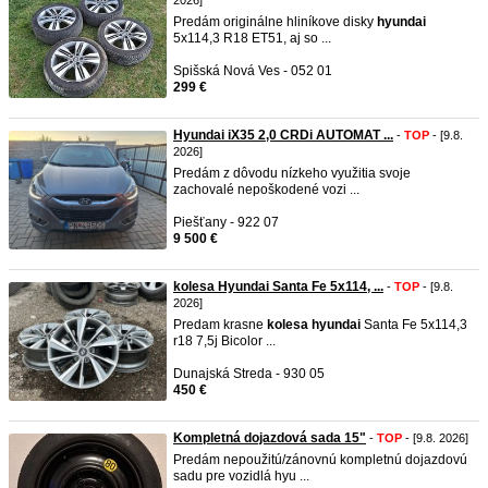
2026]
Predám originálne hliníkove disky
hyundai
5x114,3 R18 ET51, aj so ...
Spišská Nová Ves - 052 01
299 €
Hyundai iX35 2,0 CRDi AUTOMAT ...
-
TOP
- [9.8.
2026]
Predám z dôvodu nízkeho využitia svoje
zachovalé nepoškodené vozi ...
Piešťany - 922 07
9 500 €
kolesa Hyundai Santa Fe 5x114, ...
-
TOP
- [9.8.
2026]
Predam krasne
kolesa
hyundai
Santa Fe 5x114,3
r18 7,5j Bicolor ...
Dunajská Streda - 930 05
450 €
Kompletná dojazdová sada 15"
-
TOP
- [9.8. 2026]
Predám nepoužitú/zánovnú kompletnú dojazdovú
sadu pre vozidlá hyu ...