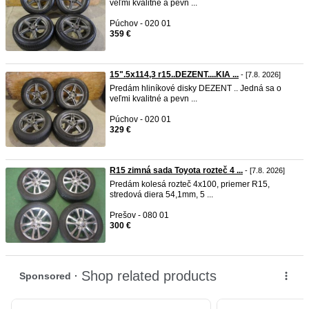
veľmi kvalitné a pevn ...
Púchov - 020 01
359 €
15".5x114,3 r15..DEZENT....KIA ...
- [7.8. 2026]
Predám hliníkové disky DEZENT .. Jedná sa o
veľmi kvalitné a pevn ...
Púchov - 020 01
329 €
R15 zimná sada Toyota rozteč 4 ...
- [7.8. 2026]
Predám kolesá rozteč 4x100, priemer R15,
stredová diera 54,1mm, 5 ...
Prešov - 080 01
300 €