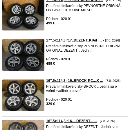
17".5x114,3 r17..MITSUBSHI..AS ...
- [7.8. 2026]
Predám hliníkové disky PEVNOSTNÉ ORIGINÁL
ORIGINAL OEM DIAL MITSU ...
Púchov - 020 01
499 €
17".5x114,3 r17..DEZENT..KIA/H ...
- [7.8. 2026]
Predám hliníkové disky PEVNOSTNÉ ORIGINÁL
ORIGINAL DEZENT .. Jedn ...
Púchov - 020 01
489 €
16".5x114,3 r16..BROCK-RC....K ...
- [7.8. 2026]
Predám hliníkové disky BROCK .. Jedná sa o
veľmi kvalitné a pevné ...
Púchov - 020 01
329 €
16".5x114,3 r16.....DEZENT.... ...
- [7.8. 2026]
Predám hliníkové disky DEZENT .. Jedná sa o