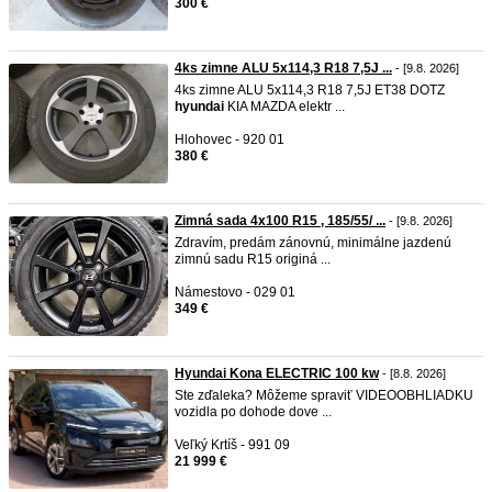
300 €
4ks zimne ALU 5x114,3 R18 7,5J ...
- [9.8. 2026]
4ks zimne ALU 5x114,3 R18 7,5J ET38 DOTZ
hyundai
KIA MAZDA elektr ...
Hlohovec - 920 01
380 €
Zimná sada 4x100 R15 , 185/55/ ...
- [9.8. 2026]
Zdravím, predám zánovnú, minimálne jazdenú
zimnú sadu R15 originá ...
Námestovo - 029 01
349 €
Hyundai Kona ELECTRIC 100 kw
- [8.8. 2026]
Ste zďaleka? Môžeme spraviť VIDEOOBHLIADKU
vozidla po dohode dove ...
Veľký Krtíš - 991 09
21 999 €