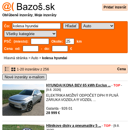
Pridať inzerát
Obľúbené inzeráty
,
Moje inzeráty
Čo:
PSČ (miesto):
Okolie:
km
Cena od:
- do:
€
Hlavná stránka
>
Auto
>
kolesa hyundai
Cena
1-20 inzerátov z 256
Nové inzeráty e-mailom
HYUNDAI KONA BEV 65 kWh Exclus ...
-
TOP
-
[9.8. 2026]
ELEKTRIKA MOŽNÝ ODPOČET DPH !!! PLNÁ
ZÁRUKA VOZIDLA !!! VOZIDL ...
Galanta - 926 01
28 999 €
Hlinikove disky a pneumatiky 5 ...
-
TOP
- [9.8.