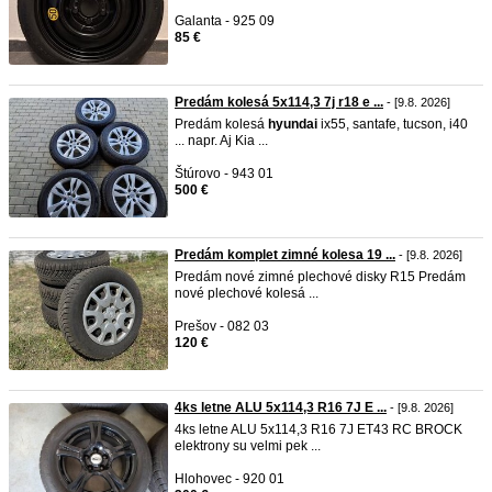
Galanta - 925 09
85 €
Predám kolesá 5x114,3 7j r18 e ...
- [9.8. 2026]
Predám kolesá
hyundai
ix55, santafe, tucson, i40
... napr. Aj Kia ...
Štúrovo - 943 01
500 €
Predám komplet zimné kolesa 19 ...
- [9.8. 2026]
Predám nové zimné plechové disky R15 Predám
nové plechové kolesá ...
Prešov - 082 03
120 €
4ks letne ALU 5x114,3 R16 7J E ...
- [9.8. 2026]
4ks letne ALU 5x114,3 R16 7J ET43 RC BROCK
elektrony su velmi pek ...
Hlohovec - 920 01