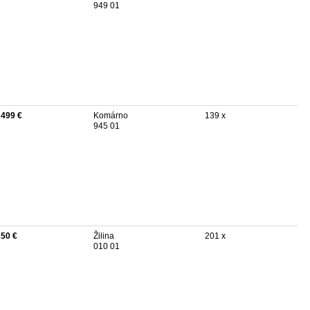
949 01
 499 €
Komárno
139 x
945 01
250 €
Žilina
201 x
010 01