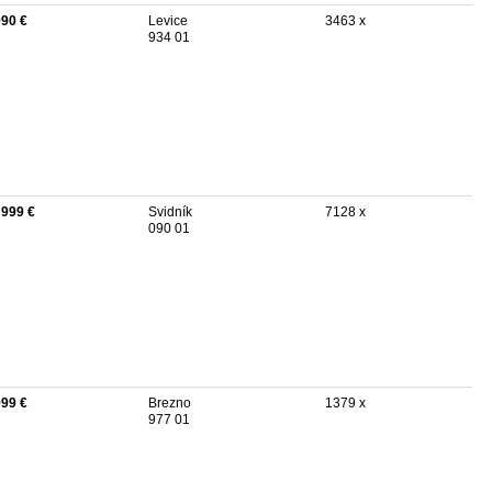
990 €
Levice
3463 x
934 01
 999 €
Svidník
7128 x
090 01
999 €
Brezno
1379 x
977 01