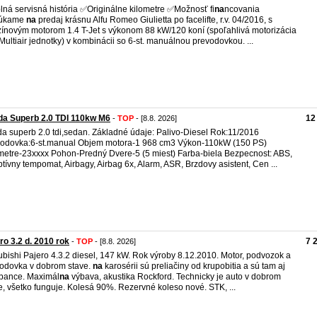
ná servisná história ✅Originálne kilometre ✅Možnosť fi
na
ncovania
úkame
na
predaj krásnu Alfu Romeo Giulietta po facelifte, r.v. 04/2016, s
ínovým motorom 1.4 T-Jet s výkonom 88 kW/120 koní (spoľahlivá motorizácia
Multiair jednotky) v kombinácii so 6-st. manuálnou prevodovkou. ...
a Superb 2.0 TDI 110kw M6
12
-
TOP
- [8.8. 2026]
a superb 2.0 tdi,sedan. Základné údaje: Palivo-Diesel Rok:11/2016
odovka:6-st.manual Objem motora-1 968 cm3 Výkon-110kW (150 PS)
metre-23xxxx Pohon-Predný Dvere-5 (5 miest) Farba-biela Bezpecnost: ABS,
tívny tempomat, Airbagy, Airbag 6x, Alarm, ASR, Brzdovy asistent, Cen ...
ro 3.2 d. 2010 rok
7 
-
TOP
- [8.8. 2026]
ubishi Pajero 4.3.2 diesel, 147 kW. Rok výroby 8.12.2010. Motor, podvozok a
odovka v dobrom stave.
na
karosérii sú preliačiny od krupobitia a sú tam aj
bance. Maximál
na
výbava, akustika Rockford. Technicky je auto v dobrom
e, všetko funguje. Kolesá 90%. Rezervné koleso nové. STK, ...