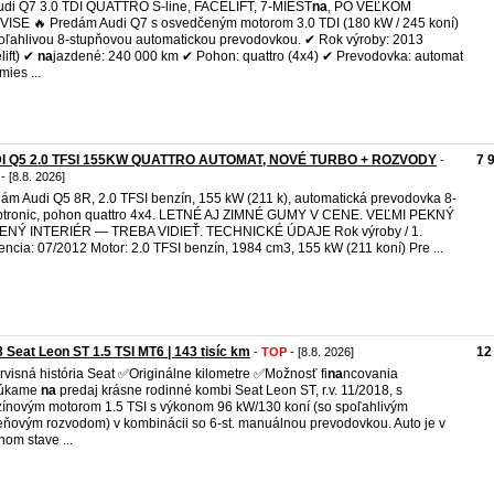
udi Q7 3.0 TDI QUATTRO S-line, FACELIFT, 7-MIEST
na
, PO VEĽKOM
ISE 🔥 Predám Audi Q7 s osvedčeným motorom 3.0 TDI (180 kW / 245 koní)
oľahlivou 8-stupňovou automatickou prevodovkou. ✔ Rok výroby: 2013
lift) ✔
na
jazdené: 240 000 km ✔ Pohon: quattro (4x4) ✔ Prevodovka: automat
mies ...
I Q5 2.0 TFSI 155KW QUATTRO AUTOMAT, NOVÉ TURBO + ROZVODY
7 
-
- [8.8. 2026]
ám Audi Q5 8R, 2.0 TFSI benzín, 155 kW (211 k), automatická prevodovka 8-
tiptronic, pohon quattro 4x4. LETNÉ AJ ZIMNÉ GUMY V CENE. VEĽMI PEKNÝ
ENÝ INTERIÉR — TREBA VIDIEŤ. TECHNICKÉ ÚDAJE Rok výroby / 1.
encia: 07/2012 Motor: 2.0 TFSI benzín, 1984 cm3, 155 kW (211 koní) Pre ...
 Seat Leon ST 1.5 TSI MT6 | 143 tisíc km
12
-
TOP
- [8.8. 2026]
visná história Seat ✅Originálne kilometre ✅Možnosť fi
na
ncovania
úkame
na
predaj krásne rodinné kombi Seat Leon ST, r.v. 11/2018, s
ínovým motorom 1.5 TSI s výkonom 96 kW/130 koní (so spoľahlivým
ňovým rozvodom) v kombinácii so 6-st. manuálnou prevodovkou. Auto je v
nom stave ...