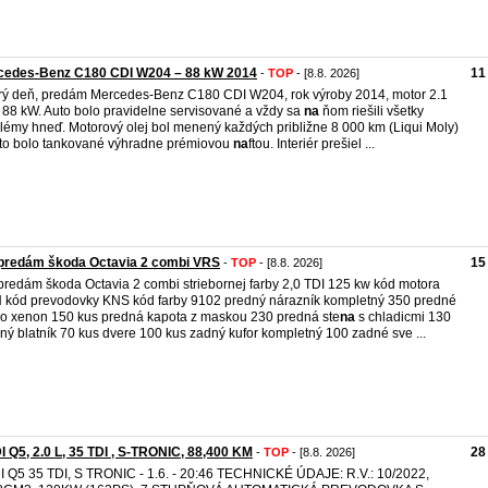
cedes-Benz C180 CDI W204 – 88 kW 2014
11
-
TOP
- [8.8. 2026]
ý deň, predám Mercedes-Benz C180 CDI W204, rok výroby 2014, motor 2.1
 88 kW. Auto bolo pravidelne servisované a vždy sa
na
ňom riešili všetky
lémy hneď. Motorový olej bol menený každých približne 8 000 km (Liqui Moly)
to bolo tankované výhradne prémiovou
na
ftou. Interiér prešiel ...
predám škoda Octavia 2 combi VRS
15
-
TOP
- [8.8. 2026]
redám škoda Octavia 2 combi striebornej farby 2,0 TDI 125 kw kód motora
kód prevodovky KNS kód farby 9102 predný nárazník kompletný 350 predné
lo xenon 150 kus predná kapota z maskou 230 predná ste
na
s chladicmi 130
ný blatník 70 kus dvere 100 kus zadný kufor kompletný 100 zadné sve ...
 Q5, 2.0 L, 35 TDI , S-TRONIC, 88,400 KM
28
-
TOP
- [8.8. 2026]
 Q5 35 TDI, S TRONIC - 1.6. - 20:46 TECHNICKÉ ÚDAJE: R.V.: 10/2022,