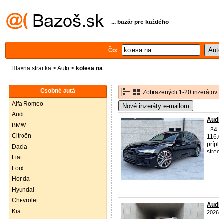
... bazár pre každého
Čo:
Hlavná stránka
>
Auto
>
kolesa na
Osobné autá
Zobrazených 1-20 inzerátov 
Alfa Romeo
Nové inzeráty e-mailom
Audi
Audi
BMW
- 34
Citroën
116.
príp
Dacia
stre
Fiat
Ford
Honda
Hyundai
Chevrolet
Audi
Kia
2026