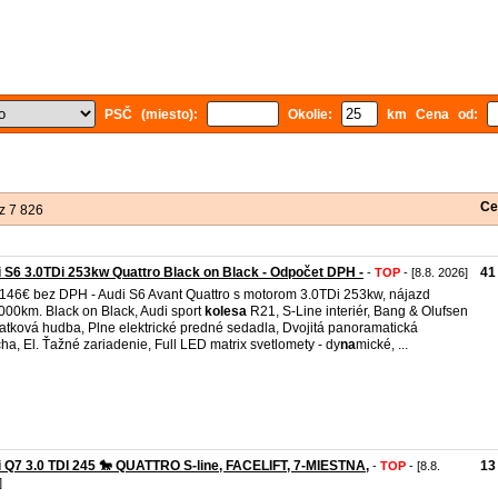
PSČ (miesto):
Okolie:
km Cena od:
Ce
z 7 826
 S6 3.0TDi 253kw Quattro Black on Black - Odpočet DPH -
41
-
TOP
- [8.8. 2026]
.146€ bez DPH - Audi S6 Avant Quattro s motorom 3.0TDi 253kw, nájazd
000km. Black on Black, Audi sport
kolesa
R21, S-Line interiér, Bang & Olufsen
latková hudba, Plne elektrické predné sedadla, Dvojitá panoramatická
cha, El. Ťažné zariadenie, Full LED matrix svetlomety - dy
na
mické, ...
 Q7 3.0 TDI 245 🐎 QUATTRO S-line, FACELIFT, 7-MIESTNA,
13
-
TOP
- [8.8.
]