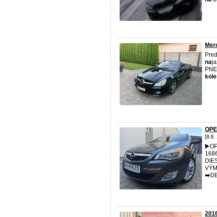
Merc
Pred
na
j
PNE
kol
OPE
[8.8.
▶️O
168
DIE
VÝM
➡️D
2016