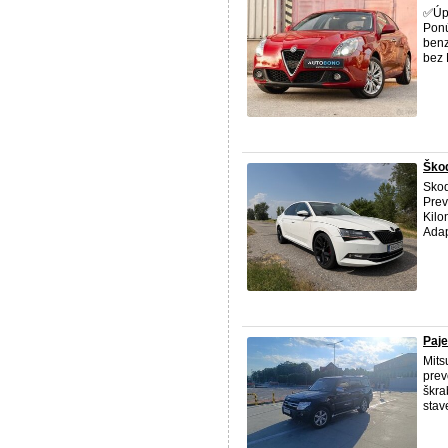
✅Úpl
Pon
benz
bez 
Škod
Skod
Prev
Kilo
Adap
Paje
Mits
prev
škra
stav