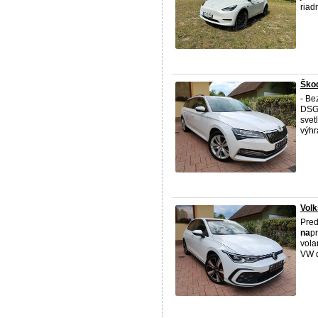
riad
Škod
- Be
DSG 
svet
výhr
Volk
Pred
na
p
vola
VW d