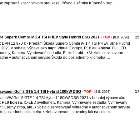
ne zapísané v technickom preukaze. Pôvod a záruka Kúpené v sep ...
a Superb Combi iV 1.4 TSI PHEV Style Hybrid DSG 2021
15
-
TOP
- [8.8. 2026]
z DPH 12.970 € - Predám Škoda Superb Combi iV 1.4 TSI PHEV Style Hybrid
2021 v bohatej výbave ako
na
pr: Virtual Cockpit, R18 alu
kolesa
, FullLED
lomety, Kamera, Vyhrievané sedadla, El. kufor atd... • Vozidlo servisované
adne v autorizovanom servise Škoda do posledneho kilometra. ...
swagen Golf 8 GTE 1.4 TSI Hybrid 180kW DSG
17
-
TOP
- [8.8. 2026]
am VW Golf 8 GTE 1.4 TSI Hybrid 180kW DSG 2021 v bohatej výbave ako
r: R19
kolesa
, IQ-LED svetlomety, Kamera, Vyhrievane sedadla, Vyhrievany
nt, Čierny strop, atd.. • Vozidlo servisované výhradne v autorizovanom servise
o posledneho kilometra. • Nehavarovane, povodny lak
na
celom ...