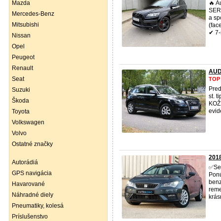
Mazda
🔥 A
SERV
Mercedes-Benz
a sp
Mitsubishi
(face
✔ 7-
Nissan
Opel
Peugeot
Renault
AUD
Seat
TOP
Pred
Suzuki
st. 
Škoda
KOŽ
evid
Toyota
Volkswagen
Volvo
Ostatné značky
2018
Autorádiá
✅Ser
GPS navigácia
Pon
benz
Havarované
reme
Náhradné diely
krás
Pneumatiky, kolesá
Príslušenstvo