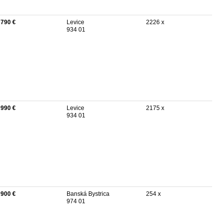
 790 €
Levice
2226 x
934 01
 990 €
Levice
2175 x
934 01
 900 €
Banská Bystrica
254 x
974 01