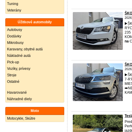
Tuning
Veterány
ŠKO
2026
Úžitkové automobily
▶️ŠK
RÝC
Autobusy
235
Dodávky
KOM
na
C
Mikrobusy
Karavany, obytné autá
Nákladné autá
Pick-up
ŠKO
Vozíky, prívesy
2026
▶️ŠK
Stroje
7-R
Ostatné
MIE
➡️N
Havarované
KAM
Náhradné diely
Moto
Tesl
Motocykle, Skútre
Pre
Per
jazd