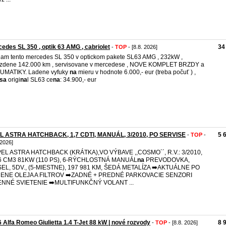
edes SL 350 , optik 63 AMG , cabriolet
34
-
TOP
- [8.8. 2026]
am tento mercedes SL 350 v optickom pakete SL63 AMG , 232kW ,
azdene 142.000 km , servisovane v mercedese , NOVE KOMPLET BRZDY a
UMATIKY. Ladene vyfuky
na
mieru v hodnote 6.000,- eur (treba počuť ) ,
esa
origi
na
l SL63 ce
na
: 34.900,- eur
L ASTRA HATCHBACK, 1,7 CDTI, MANUÁL, 3/2010, PO SERVISE
5 
-
TOP
-
 2026]
PEL ASTRA HATCHBACK (KRÁTKA),VO VÝBAVE ,,COSMO´´, R.V.: 3/2010,
6 CM3 81KW (110 PS), 6-RÝCHLOSTNÁ MANUÁL
na
PREVODOVKA,
SEL, 5DV., (5-MIESTNE), 197 981 KM, ŠEDÁ METALÍZA ➡️AKTUÁLNE PO
ENE OLEJA A FILTROV ➡️ZADNÉ + PREDNÉ PARKOVACIE SENZORI
ENNÉ SVIETENIE ➡️MULTIFUNKČNÝ VOLANT ...
 Alfa Romeo Giulietta 1.4 T-Jet 88 kW | nové rozvody
8 
-
TOP
- [8.8. 2026]