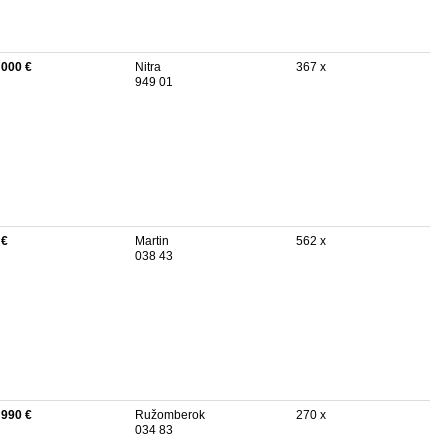
 000 €
Nitra
367 x
949 01
 €
Martin
562 x
038 43
 990 €
Ružomberok
270 x
034 83