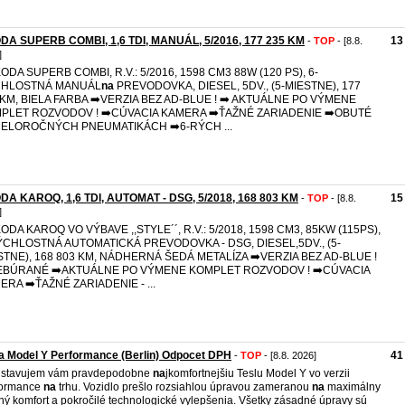
DA SUPERB COMBI, 1,6 TDI, MANUÁL, 5/2016, 177 235 KM
13
-
TOP
- [8.8.
]
ODA SUPERB COMBI, R.V.: 5/2016, 1598 CM3 88W (120 PS), 6-
HLOSTNÁ MANUÁL
na
PREVODOVKA, DIESEL, 5DV., (5-MIESTNE), 177
 KM, BIELA FARBA ➡️VERZIA BEZ AD-BLUE ! ➡️ AKTUÁLNE PO VÝMENE
PLET ROZVODOV ! ➡️CÚVACIA KAMERA ➡️ŤAŽNÉ ZARIADENIE ➡️OBUTÉ
ELOROČNÝCH PNEUMATIKÁCH ➡️6-RÝCH ...
DA KAROQ, 1,6 TDI, AUTOMAT - DSG, 5/2018, 168 803 KM
15
-
TOP
- [8.8.
]
ODA KAROQ VO VÝBAVE ,,STYLE´´, R.V.: 5/2018, 1598 CM3, 85KW (115PS),
ÝCHLOSTNÁ AUTOMATICKÁ PREVODOVKA - DSG, DIESEL,5DV., (5-
STNE), 168 803 KM, NÁDHERNÁ ŠEDÁ METALÍZA ➡️VERZIA BEZ AD-BLUE !
EBÚRANÉ ➡️AKTUÁLNE PO VÝMENE KOMPLET ROZVODOV ! ➡️CÚVACIA
ERA ➡️ŤAŽNÉ ZARIADENIE - ...
a Model Y Performance (Berlin) Odpocet DPH
41
-
TOP
- [8.8. 2026]
dstavujem vám pravdepodobne
na
jkomfortnejšiu Teslu Model Y vo verzii
formance
na
trhu. Vozidlo prešlo rozsiahlou úpravou zameranou
na
maximálny
ný komfort a pokročilé technologické vylepšenia. Všetky zásadné úpravy sú