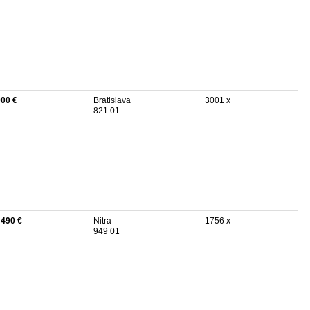
900 €
Bratislava
3001 x
821 01
 490 €
Nitra
1756 x
949 01