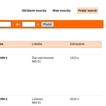
Obľúbené inzeráty
Moje inzeráty
Pridať inzerát
- do:
€
na
Lokalita
Zobrazenie
 999 €
Žiar nad Hronom
1523 x
965 01
 990 €
Lučenec
3016 x
984 01