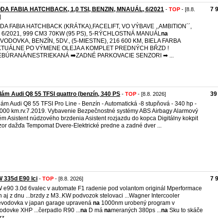
DA FABIA HATCHBACK, 1,0 TSI, BENZIN, MNAUÁL, 6/2021
7 
-
TOP
- [8.8.
]
DA FABIA HATCHBACK (KRÁTKA),FACELIFT, VO VÝBAVE ,,AMBITION´´,
.: 6/2021, 999 CM3 70KW (95 PS), 5-RÝCHLOSTNÁ MANUÁL
na
VODOVKA, BENZÍN, 5DV., (5-MIESTNE), 216 600 KM, BIELA FARBA
KTUÁLNE PO VÝMENE OLEJA A KOMPLET PREDNÝCH BŔZD !
EBÚRANÁ/NESTRIEKANÁ ➡️ZADNÉ PARKOVACIE SENZORI ➡ ...
ám Audi Q8 55 TFSI quattro (benzín, 340 PS
39
-
TOP
- [8.8. 2026]
ám Audi Q8 55 TFSI Pro Line - Benzín - Automatická -8 stupňová - 340 hp -
000 km.rv.7.2019. Vybavenie Bezpečnostné systémy ABS Airbagy Alarmový
ém Asistent núdzového brzdenia Asistent rozjazdu do kopca Digitálny kokpit
or dažďa Tempomat Dvere-Elektrické predne a zadné dver ...
 335d E90 lci
7 
-
TOP
- [8.8. 2026]
e90 3.0d 6valec v automate F1 radenie pod volantom originál Mperformace
n aj z dnu ...brzdy z M3..KW podvozok stelovaci ...Wagner Intercooler
revodovka v japan garage upravená
na
1000nm urobený program v
odovke XHP ...čerpadlo R90 ...
na
D má
na
meraných 380ps ...
na
Sku to skáče
z ...