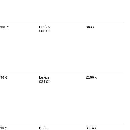
 900 €
Prešov
883 x
080 01
690 €
Levice
2106 x
934 01
990 €
Nitra
3174 x