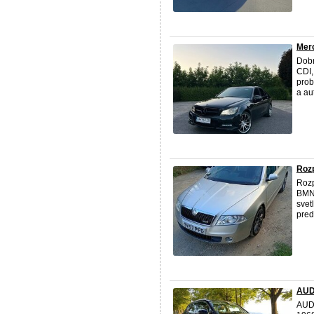
Mer
Dobr
CDI,
prob
a au
Roz
Rozp
BMN 
svet
pred
AUDI
AUDI