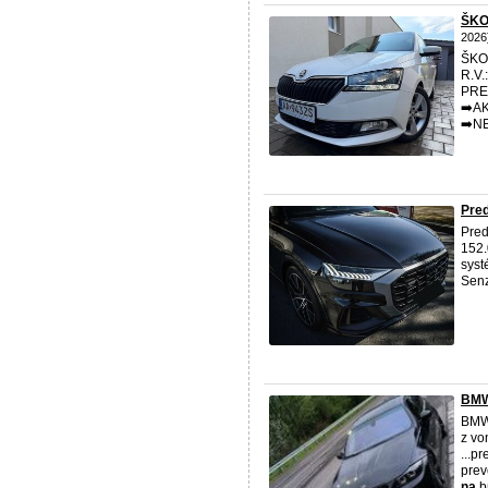
ŠKO
2026
ŠKO
R.V
PRE
➡️A
➡️N
Pred
Pred
152.
syst
Senz
BMW
BMW 
z vo
...p
prev
na
br