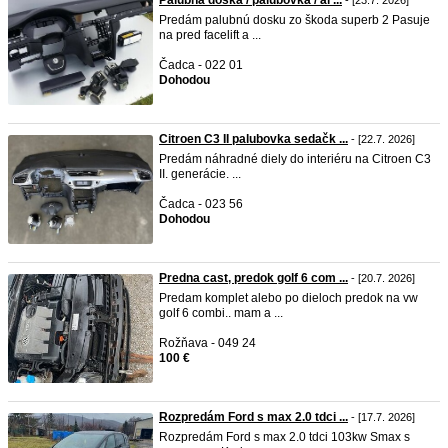
Palubná doska / palubovka / ai ...
- [23.7. 2026]
Predám palubnú dosku zo škoda superb 2 Pasuje
na pred facelift a ...
Čadca - 022 01
Dohodou
Citroen C3 II palubovka sedačk ...
- [22.7. 2026]
Predám náhradné diely do interiéru na Citroen C3
II. generácie. ...
Čadca - 023 56
Dohodou
Predna cast, predok golf 6 com ...
- [20.7. 2026]
Predam komplet alebo po dieloch predok na vw
golf 6 combi.. mam a ...
Rožňava - 049 24
100 €
Rozpredám Ford s max 2.0 tdci ...
- [17.7. 2026]
Rozpredám Ford s max 2.0 tdci 103kw Smax s