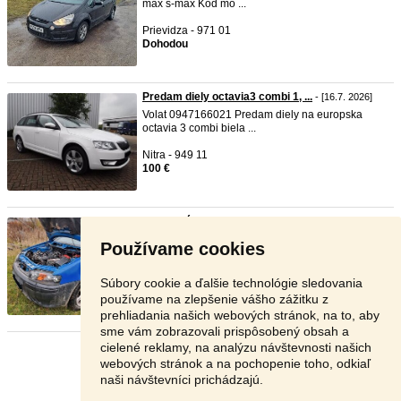
max s-max Kod mo ...
Prievidza - 971 01
Dohodou
Predam diely octavia3 combi 1, ...
- [16.7. 2026]
Volat 0947166021 Predam diely na europska
octavia 3 combi biela ...
Nitra - 949 11
100 €
Rozpredám na diely Fiat punto ...
- [16.7. 2026]
Rozpredám na diely Fiat punto 1.2 16v 59kw
Používame cookies
sporting. Diely pas ...
Liptovský Mikuláš - 031 01
Súbory cookie a ďalšie technológie sledovania
99 €
používame na zlepšenie vášho zážitku z
prehliadania našich webových stránok, na to, aby
sme vám zobrazovali prispôsobený obsah a
cielené reklamy, na analýzu návštevnosti našich
Stránka:
1
2
Ďalšia
webových stránok a na pochopenie toho, odkiaľ
naši návštevníci prichádzajú.