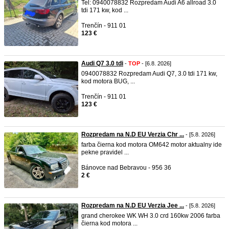
Tel: 0940078832 Rozpredam Audi A6 allroad 3.0
tdi 171 kw, kod ...
Trenčín - 911 01
123 €
Audi Q7 3.0 tdi
-
TOP
- [6.8. 2026]
0940078832 Rozpredam Audi Q7, 3.0 tdi 171 kw,
kod motora BUG, ...
Trenčín - 911 01
123 €
Rozpredam na N.D EU Verzia Chr ...
- [5.8. 2026]
farba čierna kod motora OM642 motor aktualny ide
pekne pravidel ...
Bánovce nad Bebravou - 956 36
2 €
Rozpredam na N.D EU Verzia Jee ...
- [5.8. 2026]
grand cherokee WK WH 3.0 crd 160kw 2006 farba
čierna kod motora ...