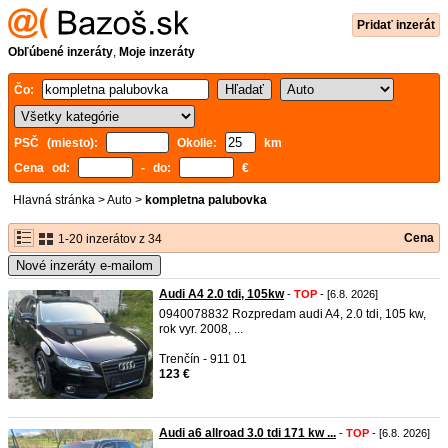
Pridať inzerát
Obľúbené inzeráty
,
Moje inzeráty
Čo:
PSČ (miesto):
Okolie:
km
Cena od:
- do:
€
Hlavná stránka
>
Auto
>
kompletna palubovka
Cena
1-20 inzerátov z 34
Nové inzeráty e-mailom
Audi A4 2.0 tdi, 105kw
-
TOP
- [6.8. 2026]
0940078832 Rozpredam audi A4, 2.0 tdi, 105 kw,
rok vyr. 2008, ...
Trenčín - 911 01
123 €
Audi a6 allroad 3.0 tdi 171 kw ...
-
TOP
- [6.8. 2026]