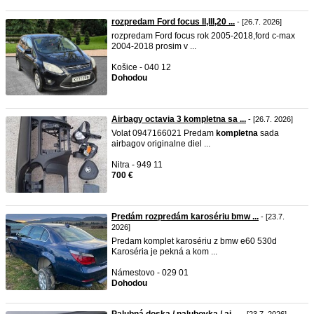
rozpredam Ford focus II,III,20 ...
- [26.7. 2026]
rozpredam Ford focus rok 2005-2018,ford c-max
2004-2018 prosim v ...
Košice - 040 12
Dohodou
Airbagy octavia 3 kompletna sa ...
- [26.7. 2026]
Volat 0947166021 Predam
kompletna
sada
airbagov originalne diel ...
Nitra - 949 11
700 €
Predám rozpredám karosériu bmw ...
- [23.7.
2026]
Predam komplet karosériu z bmw e60 530d
Karoséria je pekná a kom ...
Námestovo - 029 01
Dohodou