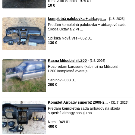
Rimavská Sobota - 979 01
10 €
kompletná palubovka + airbag s ...
- [1.8. 2026]
Predám kompletnú palubovku + airbagovú sadu –
Škoda Octavia 2 Pr ...
Spišská Nová Ves - 052 01
130 €
Kasna Mitsubishi L200
- [1.8. 2026]
Rozpredám karosériu (kabínu) na Mitsubishi
L200.kompletné dvere,s ...
Sabinov - 083 01
200 €
Komplet Airbagy superb2 2008-2 ...
- [31.7. 2026]
Predam
kompletna
sada airbagov na skoda
superb2 airbagy pasuju na ...
Nitra - 949 01
400 €