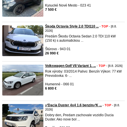
Kysucké Nové Mesto - 023 41
7 500 €
Škoda Octavia Style 2.0 TDI110 ...
-
TOP
- [8.8.
2026]
Predám Škodu Octavia Sedan 2.0 TDI 110 kW
(150 k) s automatickou ...
Štúrovo - 943 01
26 990 €
Volkswagen Golf VII Variant 1. ...
-
TOP
- [8.8. 2026]
Rok výroby: 03/2014 Palivo: Benzín Výkon: 77 kW
Prevodovka: 6- ...
Humenné - 066 01
6 800 €
✅Dacia Duster 4x4 1.6 benzin✅K ...
-
TOP
- [8.8.
2026]
Dobry den, Predam zachovale vozidlo Ducia
Duster. Ako nove bol ...