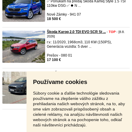
✅ Ponúkam na predaj Škoda Kamiq Style 1.5 TSI
110kw DSG ✅ ⏺️ N ...
Nové Zámky - 941 07
18 500 €
Škoda Karoq 2.0 TDI EVO SCR St ...
-
TOP
- [8.8.
2026]
r.v.: 11/2020, 1968cm3, 110 KW (150PS),
Generácia vozidla: 5 dver ...
Prešov - 080 01
17 100 €
Predám Ford S-Max 2019 r.v 2.0 ...
-
TOP
- [8.8.
2026]
Používame cookies
Predám Ford S-Max 2.0 TDCI 140kW, 8-st.
automat, ST-line 5 miestn ...
Súbory cookie a ďalšie technológie sledovania
Košice - 040 01
používame na zlepšenie vášho zážitku z
12 000 €
prehliadania našich webových stránok, na to, aby
sme vám zobrazovali prispôsobený obsah a
cielené reklamy, na analýzu návštevnosti našich
Stránka:
1
2
3
Ďalšia
webových stránok a na pochopenie toho, odkiaľ
naši návštevníci prichádzajú.