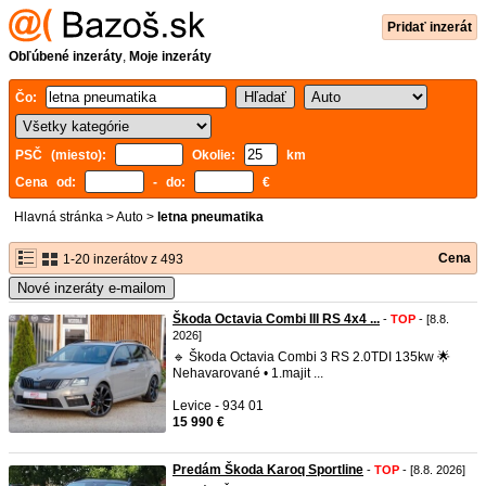
Pridať inzerát
Obľúbené inzeráty
,
Moje inzeráty
Čo:
PSČ (miesto):
Okolie:
km
Cena od:
- do:
€
Hlavná stránka
>
Auto
>
letna pneumatika
Cena
1-20 inzerátov z 493
Nové inzeráty e-mailom
Škoda Octavia Combi III RS 4x4 ...
-
TOP
- [8.8.
2026]
🔹 Škoda Octavia Combi 3 RS 2.0TDI 135kw 🌟
Nehavarované • 1.majit ...
Levice - 934 01
15 990 €
Predám Škoda Karoq Sportline
-
TOP
- [8.8. 2026]