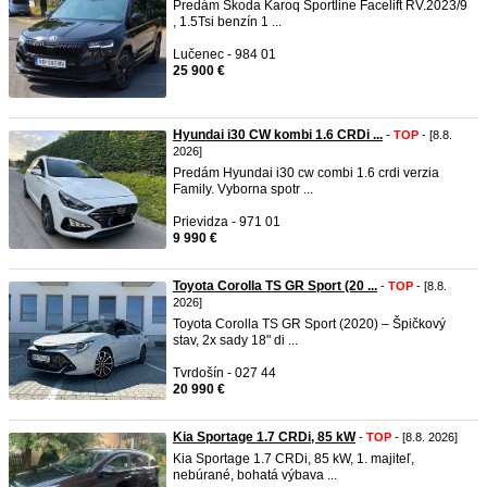
Predám Škoda Karoq Sportline Facelift RV.2023/9
, 1.5Tsi benzín 1 ...
Lučenec - 984 01
25 900 €
Hyundai i30 CW kombi 1.6 CRDi ...
-
TOP
- [8.8.
2026]
Predám Hyundai i30 cw combi 1.6 crdi verzia
Family. Vyborna spotr ...
Prievidza - 971 01
9 990 €
Toyota Corolla TS GR Sport (20 ...
-
TOP
- [8.8.
2026]
Toyota Corolla TS GR Sport (2020) – Špičkový
stav, 2x sady 18" di ...
Tvrdošín - 027 44
20 990 €
Kia Sportage 1.7 CRDi, 85 kW
-
TOP
- [8.8. 2026]
Kia Sportage 1.7 CRDi, 85 kW, 1. majiteľ,
nebúrané, bohatá výbava ...