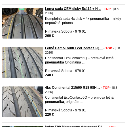
Letná sada OEM disky 5x112 + H ...
-
TOP
- [8.8.
2026]
Kompletná sada 4x disk + 4x
pneumatika
– nikdy
nepoužité, priamo ...
Rimavská Sobota - 979 01
260 €
Letné Demo Conti EcoContact 6Q ...
-
TOP
- [8.8.
2026]
Continental EcoContact 6Q – prémiová letná
pneumatika
Originálna ...
Rimavská Sobota - 979 01
240 €
4ks Continental 215/60 R18 98H ...
-
TOP
- [8.8.
2026]
Continental EcoContact 6Q – prémiová letná
pneumatika
, origináln ...
Rimavská Sobota - 979 01
220 €