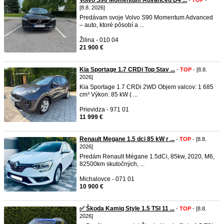
Volvo S90 Momentum Advanced D4 ...
-
TOP
-
[8.8. 2026]
Predávam svoje Volvo S90 Momentum Advanced
– auto, ktoré pôsobí a ...
Žilina - 010 04
21 900 €
Kia Sportage 1.7 CRDi Top Stav ...
-
TOP
- [8.8.
2026]
Kia Sportage 1.7 CRDi 2WD Objem valcov: 1 685
cm³ Výkon: 85 kW ( ...
Prievidza - 971 01
11 999 €
Renault Megane 1.5 dci 85 kW r ...
-
TOP
- [8.8.
2026]
Predám Renault Mégane 1.5dCi, 85kw, 2020, M6,
82500km skutočných, ...
Michalovce - 071 01
10 900 €
✅ Škoda Kamiq Style 1.5 TSI 11 ...
-
TOP
- [8.8.
2026]