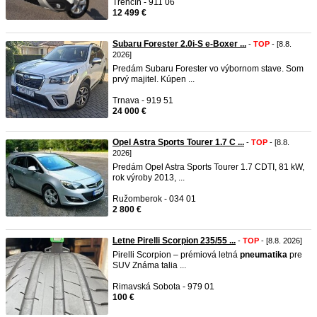
Trenčín - 911 06
12 499 €
Subaru Forester 2.0i-S e-Boxer ...
-
TOP
- [8.8.
2026]
Predám Subaru Forester vo výbornom stave. Som
prvý majitel. Kúpen ...
Trnava - 919 51
24 000 €
Opel Astra Sports Tourer 1.7 C ...
-
TOP
- [8.8.
2026]
Predám Opel Astra Sports Tourer 1.7 CDTI, 81 kW,
rok výroby 2013, ...
Ružomberok - 034 01
2 800 €
Letne Pirelli Scorpion 235/55 ...
-
TOP
- [8.8. 2026]
Pirelli Scorpion – prémiová letná
pneumatika
pre
SUV Známa talia ...
Rimavská Sobota - 979 01
100 €