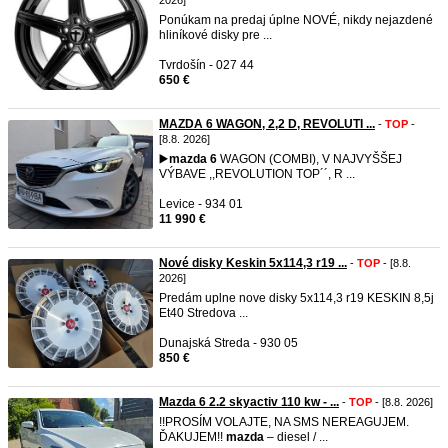
2026]
Ponúkam na predaj úplne NOVÉ, nikdy nejazdené
hliníkové disky pre ...
Tvrdošín - 027 44
650 €
MAZDA 6 WAGON, 2,2 D, REVOLUTI ...
-
TOP
-
[8.8. 2026]
▶️
mazda
6
WAGON (COMBI), V NAJVYŠŠEJ
VÝBAVE ,,REVOLUTION TOP´´, R ...
Levice - 934 01
11 990 €
Nové disky Keskin 5x114,3 r19 ...
-
TOP
- [8.8.
2026]
Predám uplne nove disky 5x114,3 r19 KESKIN 8,5j
Et40 Stredova ...
Dunajská Streda - 930 05
850 €
Mazda 6 2.2 skyactiv 110 kw - ...
-
TOP
- [8.8. 2026]
!!PROSÍM VOLAJTE, NA SMS NEREAGUJEM.
ĎAKUJEM!!
mazda
– diesel / ...