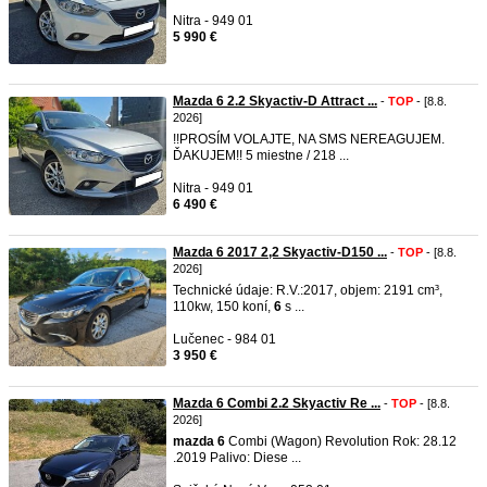
Nitra - 949 01
5 990 €
Mazda 6 2.2 Skyactiv-D Attract ...
-
TOP
- [8.8.
2026]
!!PROSÍM VOLAJTE, NA SMS NEREAGUJEM.
ĎAKUJEM!! 5 miestne / 218 ...
Nitra - 949 01
6 490 €
Mazda 6 2017 2,2 Skyactiv-D150 ...
-
TOP
- [8.8.
2026]
Technické údaje: R.V.:2017, objem: 2191 cm³,
110kw, 150 koní,
6
s ...
Lučenec - 984 01
3 950 €
Mazda 6 Combi 2.2 Skyactiv Re ...
-
TOP
- [8.8.
2026]
mazda
6
Combi (Wagon) Revolution Rok: 28.12
.2019 Palivo: Diese ...