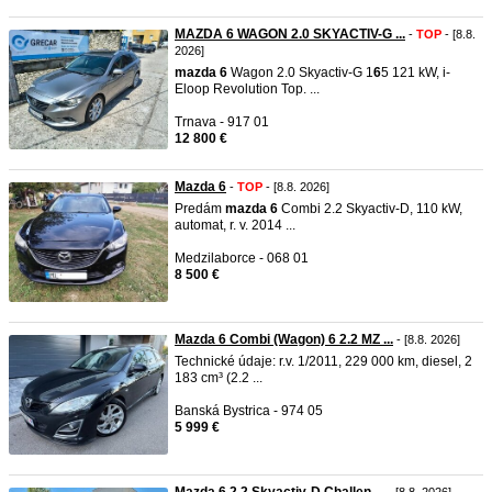
MAZDA 6 WAGON 2.0 SKYACTIV-G ...
-
TOP
- [8.8.
2026]
mazda
6
Wagon 2.0 Skyactiv-G 1
6
5 121 kW, i-
Eloop Revolution Top. ...
Trnava - 917 01
12 800 €
Mazda 6
-
TOP
- [8.8. 2026]
Predám
mazda
6
Combi 2.2 Skyactiv-D, 110 kW,
automat, r. v. 2014 ...
Medzilaborce - 068 01
8 500 €
Mazda 6 Combi (Wagon) 6 2.2 MZ ...
- [8.8. 2026]
Technické údaje: r.v. 1/2011, 229 000 km, diesel, 2
183 cm³ (2.2 ...
Banská Bystrica - 974 05
5 999 €