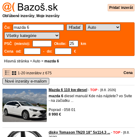
Pridať inzerát
Obľúbené inzeráty
,
Moje inzeráty
Čo:
PSČ (miesto):
Okolie:
km
Cena od:
- do:
€
Hlavná stránka
>
Auto
>
mazda 6
Cena
1-20 inzerátov z 675
Nové inzeráty e-mailom
Mazda 6 110 kw diesel
-
TOP
- [8.8. 2026]
mazda
6
diesel manuál Kde nás nájdete? vo Svite
- na začiatku ...
Poprad - 058 01
8 990 €
disky Tomason TN20 18" 5x114.3 ...
-
TOP
- [8.8.