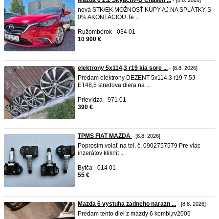
Mazda 6 2.2 Skyactiv-D Challen ...
- [8.8. 2026]
nová STK/EK MOŽNOSŤ KÚPY AJ NA SPLÁTKY S
0% AKONTÁCIOU Te ...
Ružomberok - 034 01
10 900 €
elektrony 5x114,3 r19 kia sore ...
- [8.8. 2026]
Predam elektrony DEZENT 5x114.3 r19 7,5J
ET48,5 stredova diera na ...
Prievidza - 971 01
390 €
TPMS FIAT MAZDA
- [8.8. 2026]
Poprosím volať na tel. č. 0902757579 Pre viac
inzerátov kliknit ...
Bytča - 014 01
55 €
Mazda 6 vystuha zadneho narazn ...
- [8.8. 2026]
Predam tento diel z mazdy 6 kombi,rv2006