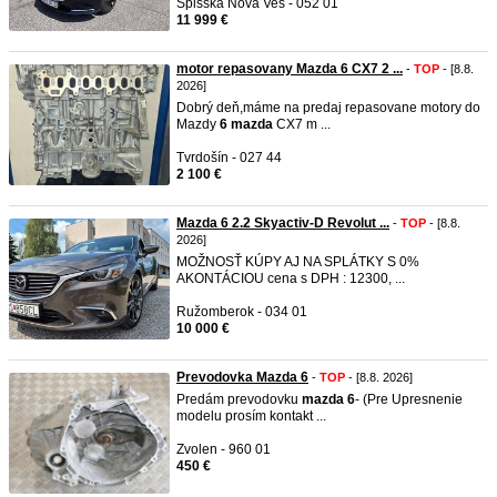
Spišská Nová Ves - 052 01
11 999 €
motor repasovany Mazda 6 CX7 2 ...
-
TOP
- [8.8.
2026]
Dobrý deň,máme na predaj repasovane motory do
Mazdy
6
mazda
CX7 m ...
Tvrdošín - 027 44
2 100 €
Mazda 6 2.2 Skyactiv-D Revolut ...
-
TOP
- [8.8.
2026]
MOŽNOSŤ KÚPY AJ NA SPLÁTKY S 0%
AKONTÁCIOU cena s DPH : 12300, ...
Ružomberok - 034 01
10 000 €
Prevodovka Mazda 6
-
TOP
- [8.8. 2026]
Predám prevodovku
mazda
6
- (Pre Upresnenie
modelu prosím kontakt ...
Zvolen - 960 01
450 €