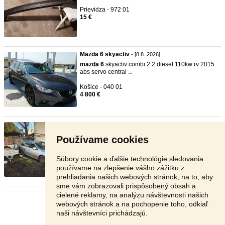
Prievidza - 972 01
15 €
Mazda 6 skyactiv
- [8.8. 2026]
mazda
6
skyactiv combi 2.2 diesel 110kw rv 2015
abs servo central ...
Košice - 040 01
4 800 €
Mazda 6 2,0D wagon
- [8.8. 2026]
Predam
mazda
6
2,0D wagon,100kw rv
Používame cookies
2007.Sedacky v kozi, navygacia ...
Košice - 040 13
Súbory cookie a ďalšie technológie sledovania
590 €
používame na zlepšenie vášho zážitku z
prehliadania našich webových stránok, na to, aby
sme vám zobrazovali prispôsobený obsah a
cielené reklamy, na analýzu návštevnosti našich
Stránka:
1
2
3
Ďalšia
webových stránok a na pochopenie toho, odkiaľ
naši návštevníci prichádzajú.