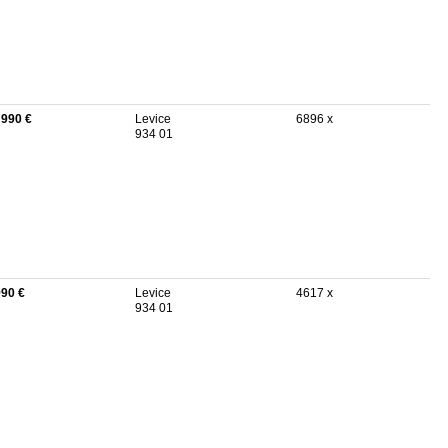
 990 €
Levice
6896 x
934 01
990 €
Levice
4617 x
934 01