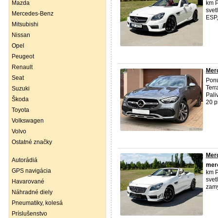
Mazda
km P
svet
Mercedes-Benz
ESP,
Mitsubishi
Nissan
Opel
Peugeot
Renault
Mer
Seat
Pon
Terr
Suzuki
Pali
Škoda
20 p
Toyota
Volkswagen
Volvo
Ostatné značky
Mer
Autorádiá
mer
GPS navigácia
km P
svet
Havarované
zamy
Náhradné diely
Pneumatiky, kolesá
Príslušenstvo