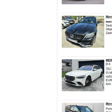
Mer
mer
Seda
Obje
Zadn
MER
[8.8.
TECH
(5-
vyž
EURO
4x4 
Merc
Pon