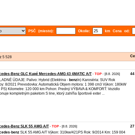
PSČ (miesto):
Okolie:
km Cena od:
Ce
z 5 528
cedes-Benz GLC Kupé Mercedes-AMG 43 4MATIC A/T
44
-
TOP
- [8.8. 2026]
ADNÉ ÚDAJE: Palivo: Hybrid (Elektrina -
benz
ín) Karoséria: SUV Rok
by: 8/2021 Prevodovka: Automatická Objem motora: 1 398 cm3 Výkon: 180kW
 PS) Kilometre: 120 000 km Pohon: Predný VÝBAVA & KOMFORT: Vozidlo
onuje kompletným paketom S line, ktorý zahŕňa športové exter ...
cedes-Benz SLK 55 AMG A/T
27
-
TOP
- [8.8. 2026]
cedes
-
benz
SLK 55 AMG A/T Výkon: 310kw/421PS Rok: 9/2014 Km: 159 004