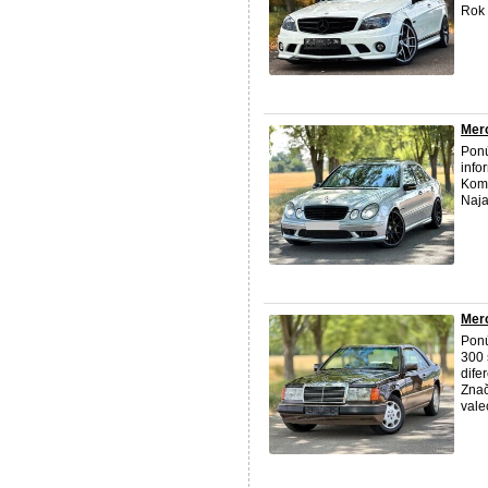
Rok 
Mer
Pon
info
Komp
Naja
Mer
Ponú
300 
dife
Zna
valec