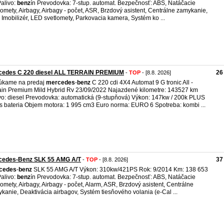
alivo:
benz
ín Prevodovka: 7-stup. automat. Bezpečnosť: ABS, Natáčacie
lomety, Airbagy, Airbagy - počet, ASR, Brzdový asistent, Centrálne zamykanie,
 Imobilizér, LED svetlomety, Parkovacia kamera, Systém ko ...
cedes C 220 diesel ALL TERRAIN PREMIUM
26
-
TOP
- [8.8. 2026]
úkame na predaj
mercedes
-
benz
C 220 cdi 4X4 Automat 9 G tronic All -
ain Premium Mild Hybrid Rv 23/09/2022 Najazdené kilometre: 143527 km
vo: diesel Prevodovka: automatická (9-stupňová) Výkon: 147kw / 200k PLUS
s bateria Objem motora: 1 995 cm3 Euro norma: EURO 6 Spotreba: kombi ...
cedes-Benz SLK 55 AMG A/T
37
-
TOP
- [8.8. 2026]
cedes
-
benz
SLK 55 AMG A/T Výkon: 310kw/421PS Rok: 9/2014 Km: 138 653
alivo:
benz
ín Prevodovka: 7-stup. automat. Bezpečnosť: ABS, Natáčacie
lomety, Airbagy, Airbagy - počet, Alarm, ASR, Brzdový asistent, Centrálne
kanie, Deaktivácia airbagov, Systém tiesňového volania (e-Cal ...