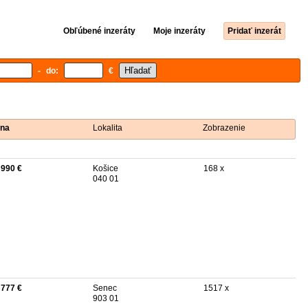
Obľúbené inzeráty
Moje inzeráty
Pridať inzerát
- do:
€
na
Lokalita
Zobrazenie
 990 €
Košice
168 x
040 01
 777 €
Senec
1517 x
903 01