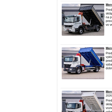
Merc
Pred
sklá
na p
prev
vo ve
Merc
Pred
vykl
pred
vyba
dobr
Merc
2026
Pred
sklá
vozi
vyba