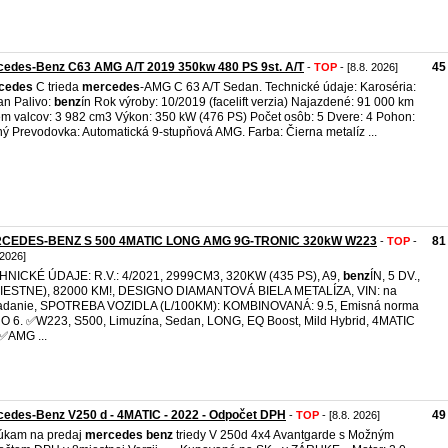
cedes-Benz C63 AMG A/T 2019 350kw 480 PS 9st. A/T
45
-
TOP
- [8.8. 2026]
cedes
C trieda
mercedes
-AMG C 63 A/T Sedan. Technické údaje: Karoséria:
n Palivo:
benz
ín Rok výroby: 10/2019 (facelift verzia) Najazdené: 91 000 km
m valcov: 3 982 cm3 Výkon: 350 kW (476 PS) Počet osôb: 5 Dvere: 4 Pohon:
ý Prevodovka: Automatická 9-stupňová AMG. Farba: Čierna metalíz ...
CEDES-BENZ S 500 4MATIC LONG AMG 9G-TRONIC 320kW W223
81
-
TOP
-
 2026]
NICKÉ ÚDAJE: R.V.: 4/2021, 2999CM3, 320KW (435 PS), A9,
benz
ÍN, 5 DV.,
MIESTNE), 82000 KM!, DESIGNO DIAMANTOVÁ BIELA METALÍZA, VIN: na
iadanie, SPOTREBA VOZIDLA (L/100KM): KOMBINOVANÁ: 9.5, Emisná norma
 6. ✅W223, S500, Limuzína, Sedan, LONG, EQ Boost, Mild Hybrid, 4MATIC
✅AMG ...
edes-Benz V250 d - 4MATIC - 2022 - Odpočet DPH
49
-
TOP
- [8.8. 2026]
úkam na predaj
mercedes
benz
triedy V 250d 4x4 Avantgarde s Možným