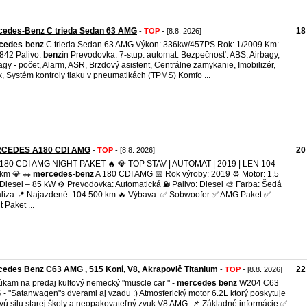
cedes-Benz C trieda Sedan 63 AMG
18
-
TOP
- [8.8. 2026]
cedes
-
benz
C trieda Sedan 63 AMG Výkon: 336kw/457PS Rok: 1/2009 Km:
842 Palivo:
benz
ín Prevodovka: 7-stup. automat. Bezpečnosť: ABS, Airbagy,
agy - počet, Alarm, ASR, Brzdový asistent, Centrálne zamykanie, Imobilizér,
ix, Systém kontroly tlaku v pneumatikách (TPMS) Komfo ...
CEDES A180 CDI AMG
20
-
TOP
- [8.8. 2026]
 180 CDI AMG NIGHT PAKET 🔥 💎 TOP STAV | AUTOMAT | 2019 | LEN 104
km 💎 🚗
mercedes
-
benz
A 180 CDI AMG 📅 Rok výroby: 2019 ⚙️ Motor: 1.5
Diesel – 85 kW ⚙️ Prevodovka: Automatická ⛽ Palivo: Diesel 🎨 Farba: Šedá
líza 📍 Najazdené: 104 500 km 🔥 Výbava: ✅ Sobwoofer ✅ AMG Paket ✅
 Paket ...
edes Benz C63 AMG , 515 Koní, V8, Akrapovič Titanium
22
-
TOP
- [8.8. 2026]
kam na predaj kultový nemecký "muscle car " -
mercedes
benz
W204 C63
- "Satanwagen"s dverami aj vzadu :) Atmosferický motor 6.2L ktorý poskytuje
vú silu starej školy a neopakovateľný zvuk V8 AMG. 📌 Základné informácie ✅