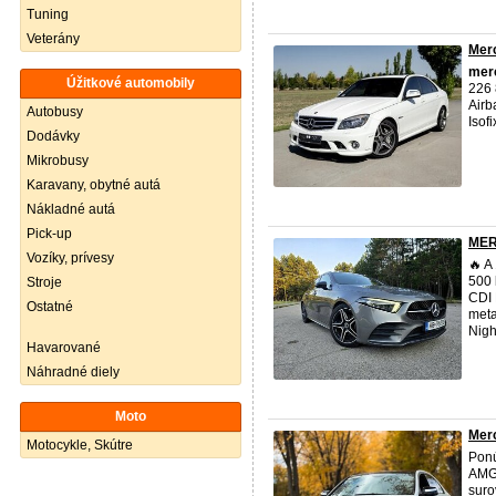
Tuning
Veterány
Mer
mer
Úžitkové automobily
226 
Airb
Autobusy
Isof
Dodávky
Mikrobusy
Karavany, obytné autá
Nákladné autá
Pick-up
MER
Vozíky, prívesy
🔥 A
500 
Stroje
CDI 
Ostatné
meta
Night
Havarované
Náhradné diely
Moto
Merc
Motocykle, Skútre
Ponú
AMG 
suro