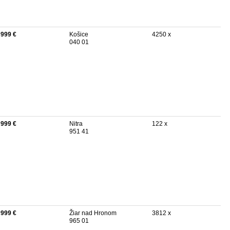
 999 €
Košice
4250 x
040 01
 999 €
Nitra
122 x
951 41
 999 €
Žiar nad Hronom
3812 x
965 01