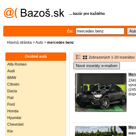
... bazár pre každého
Čo:
Hlavná stránka
>
Auto
>
mercedes benz
Osobné autá
Zobrazených 1-20 inzerátov 
Alfa Romeo
Nové inzeráty e-mailom
Audi
Mer
BMW
ZÁKL
Citroën
výro
(245
Dacia
disp
Fiat
Ford
Honda
Hyundai
Chevrolet
Mer
Kia
mer