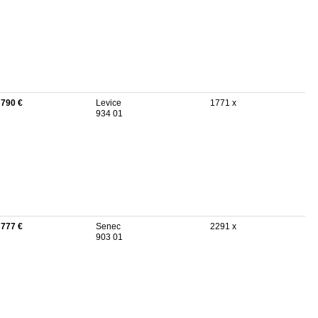
 790 €
Levice
1771 x
934 01
 777 €
Senec
2291 x
903 01