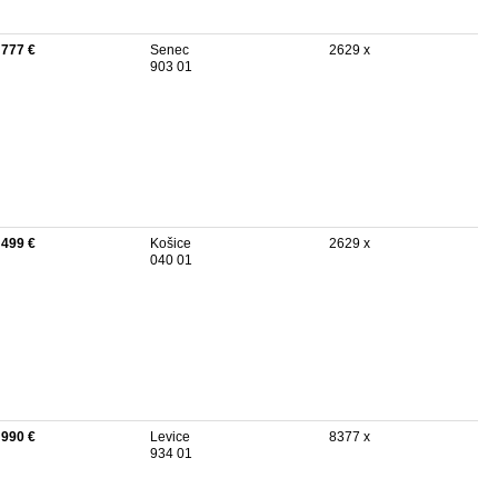
 777 €
Senec
2629 x
903 01
 499 €
Košice
2629 x
040 01
 990 €
Levice
8377 x
934 01