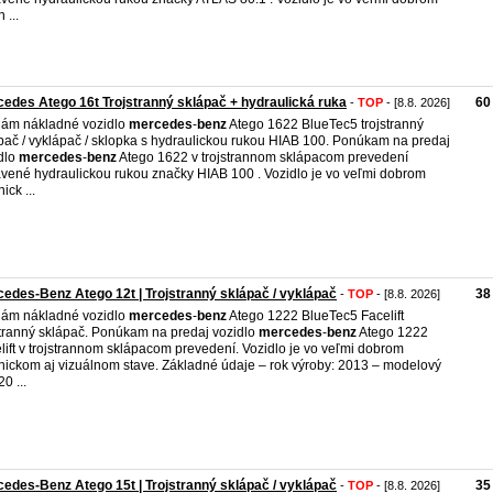
 ...
edes Atego 16t Trojstranný sklápač + hydraulická ruka
60
-
TOP
- [8.8. 2026]
ám nákladné vozidlo
mercedes
-
benz
Atego 1622 BlueTec5 trojstranný
pač / vyklápač / sklopka s hydraulickou rukou HIAB 100. Ponúkam na predaj
dlo
mercedes
-
benz
Atego 1622 v trojstrannom sklápacom prevedení
vené hydraulickou rukou značky HIAB 100 . Vozidlo je vo veľmi dobrom
ick ...
edes-Benz Atego 12t | Trojstranný sklápač / vyklápač
38
-
TOP
- [8.8. 2026]
ám nákladné vozidlo
mercedes
-
benz
Atego 1222 BlueTec5 Facelift
stranný sklápač. Ponúkam na predaj vozidlo
mercedes
-
benz
Atego 1222
lift v trojstrannom sklápacom prevedení. Vozidlo je vo veľmi dobrom
nickom aj vizuálnom stave. Základné údaje – rok výroby: 2013 – modelový
20 ...
edes-Benz Atego 15t | Trojstranný sklápač / vyklápač
35
-
TOP
- [8.8. 2026]