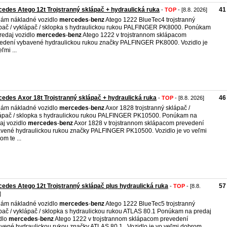
edes Atego 12t Trojstranný sklápač + hydraulická ruka
41
-
TOP
- [8.8. 2026]
ám nákladné vozidlo
mercedes
-
benz
Atego 1222 BlueTec4 trojstranný
pač / vyklápač / sklopka s hydraulickou rukou PALFINGER PK8000. Ponúkam
redaj vozidlo
mercedes
-
benz
Atego 1222 v trojstrannom sklápacom
edení vybavené hydraulickou rukou značky PALFINGER PK8000. Vozidlo je
ľmi ...
edes Axor 18t Trojstranný sklápač + hydraulická ruka
46
-
TOP
- [8.8. 2026]
ám nákladné vozidlo
mercedes
-
benz
Axor 1828 trojstranný sklápač /
ápač / sklopka s hydraulickou rukou PALFINGER PK10500. Ponúkam na
aj vozidlo
mercedes
-
benz
Axor 1828 v trojstrannom sklápacom prevedení
vené hydraulickou rukou značky PALFINGER PK10500. Vozidlo je vo veľmi
om te ...
edes Atego 12t Trojstranný sklápač plus hydraulická ruka
57
-
TOP
- [8.8.
]
ám nákladné vozidlo
mercedes
-
benz
Atego 1222 BlueTec5 trojstranný
pač / vyklápač / sklopka s hydraulickou rukou ATLAS 80.1 Ponúkam na predaj
dlo
mercedes
-
benz
Atego 1222 v trojstrannom sklápacom prevedení
vené hydraulickou rukou značky ATLAS 80.1 . Vozidlo je vo veľmi dobrom