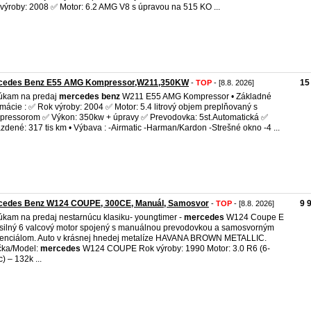
výroby: 2008 ✅ Motor: 6.2 AMG V8 s úpravou na 515 KO ...
cedes Benz E55 AMG Kompressor,W211,350KW
15
-
TOP
- [8.8. 2026]
úkam na predaj
mercedes
benz
W211 E55 AMG Kompressor • Základné
rmácie : ✅ Rok výroby: 2004 ✅ Motor: 5.4 litrový objem preplňovaný s
ressorom ✅ Výkon: 350kw + úpravy ✅ Prevodovka: 5st.Automatická ✅
zdené: 317 tis km • Výbava : -Airmatic -Harman/Kardon -Strešné okno -4 ...
cedes Benz W124 COUPE, 300CE, Manuál, Samosvor
9 
-
TOP
- [8.8. 2026]
kam na predaj nestarnúcu klasiku- youngtimer -
mercedes
W124 Coupe E
silný 6 valcový motor spojený s manuálnou prevodovkou a samosvorným
renciálom. Auto v krásnej hnedej metalíze HAVANA BROWN METALLIC.
čka/Model:
mercedes
W124 COUPE Rok výroby: 1990 Motor: 3.0 R6 (6-
) – 132k ...