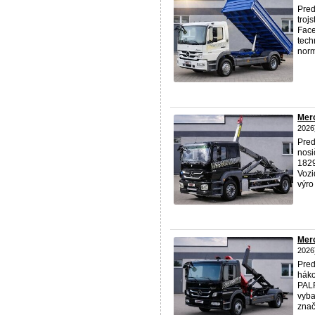
Pred
troj
Face
tech
norm
Merc
2026
Pred
nosi
1829
Vozi
výro 
Merc
2026
Pred
háko
PAL
vyba
znač