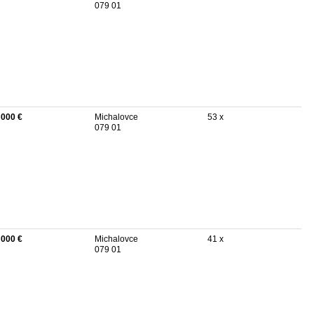
079 01
 000 €
Michalovce
53 x
079 01
 000 €
Michalovce
41 x
079 01