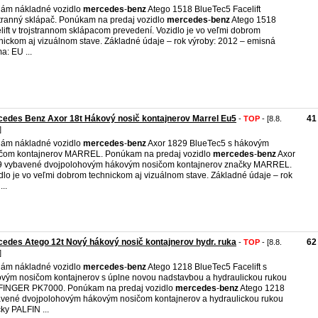
ám nákladné vozidlo
mercedes
-
benz
Atego 1518 BlueTec5 Facelift
stranný sklápač. Ponúkam na predaj vozidlo
mercedes
-
benz
Atego 1518
lift v trojstrannom sklápacom prevedení. Vozidlo je vo veľmi dobrom
nickom aj vizuálnom stave. Základné údaje – rok výroby: 2012 – emisná
a: EU ...
edes Benz Axor 18t Hákový nosič kontajnerov Marrel Eu5
41
-
TOP
- [8.8.
]
ám nákladné vozidlo
mercedes
-
benz
Axor 1829 BlueTec5 s hákovým
čom kontajnerov MARREL. Ponúkam na predaj vozidlo
mercedes
-
benz
Axor
 vybavené dvojpolohovým hákovým nosičom kontajnerov značky MARREL.
dlo je vo veľmi dobrom technickom aj vizuálnom stave. Základné údaje – rok
...
edes Atego 12t Nový hákový nosič kontajnerov hydr. ruka
62
-
TOP
- [8.8.
]
ám nákladné vozidlo
mercedes
-
benz
Atego 1218 BlueTec5 Facelift s
vým nosičom kontajnerov s úplne novou nadstavbou a hydraulickou rukou
FINGER PK7000. Ponúkam na predaj vozidlo
mercedes
-
benz
Atego 1218
vené dvojpolohovým hákovým nosičom kontajnerov a hydraulickou rukou
ky PALFIN ...