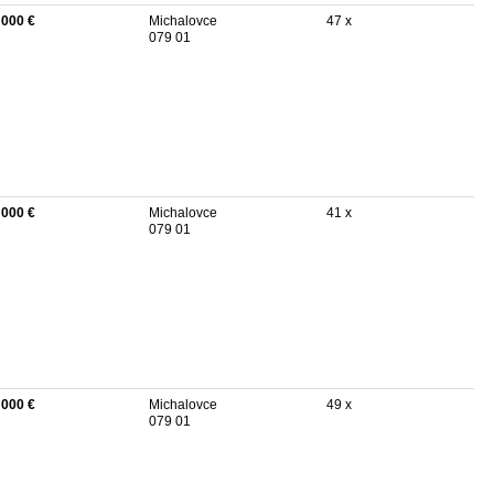
 000 €
Michalovce
47 x
079 01
 000 €
Michalovce
41 x
079 01
 000 €
Michalovce
49 x
079 01