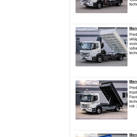
techn
Merc
Pred
sklá
vozi
vyba
techn
Merc
Pred
troj
Face
tech
rok: 
Merc