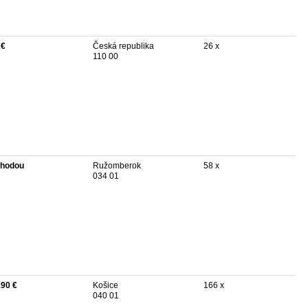
 €
Česká republika
26 x
110 00
hodou
Ružomberok
58 x
034 01
190 €
Košice
166 x
040 01