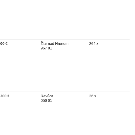
900 €
Žiar nad Hronom
264 x
967 01
 200 €
Revúca
26 x
050 01