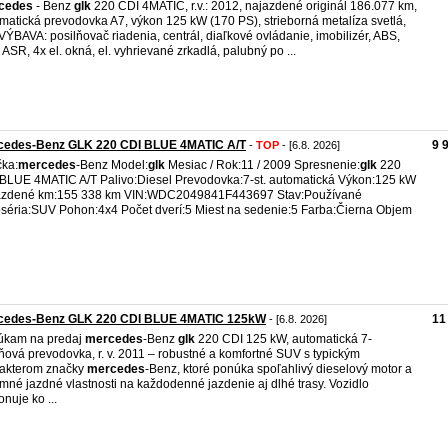
cedes
- Benz
glk
220 CDI 4MATIC, r.v.: 2012, najazdené originál 186.077 km,
matická prevodovka A7, výkon 125 kW (170 PS), strieborná metalíza svetlá,
VÝBAVA: posilňovač riadenia, centrál, diaľkové ovládanie, imobilizér, ABS,
 ASR, 4x el. okná, el. vyhrievané zrkadlá, palubný po ...
cedes-Benz GLK 220 CDI BLUE 4MATIC A/T
9 
-
TOP
- [6.8. 2026]
ka:
mercedes
-Benz Model:
glk
Mesiac / Rok:11 / 2009 Spresnenie:
glk
220
BLUE 4MATIC A/T Palivo:Diesel Prevodovka:7-st. automatická Výkon:125 kW
azdené km:155 338 km VIN:WDC2049841F443697 Stav:Používané
séria:SUV Pohon:4x4 Počet dverí:5 Miest na sedenie:5 Farba:Čierna Objem
cedes-Benz GLK 220 CDI BLUE 4MATIC 125kW
11
- [6.8. 2026]
úkam na predaj
mercedes
-Benz
glk
220 CDI 125 kW, automatická 7-
ňová prevodovka, r. v. 2011 – robustné a komfortné SUV s typickým
akterom značky
mercedes
-Benz, ktoré ponúka spoľahlivý dieselový motor a
emné jazdné vlastnosti na každodenné jazdenie aj dlhé trasy. Vozidlo
onuje ko ...