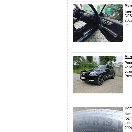
Mer
mer
DESI
2012
oken
Mer
Pon
koli
vozi
Prev
Cont
Nabí
rozm
jsou
grip