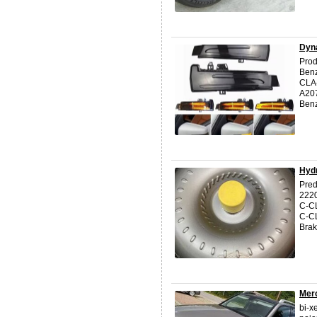
Dyna
Prod
Ben
CLA
A20
Ben
Hyd
Pred
2220
C-C
C-CL
Brak
Mer
bi-x