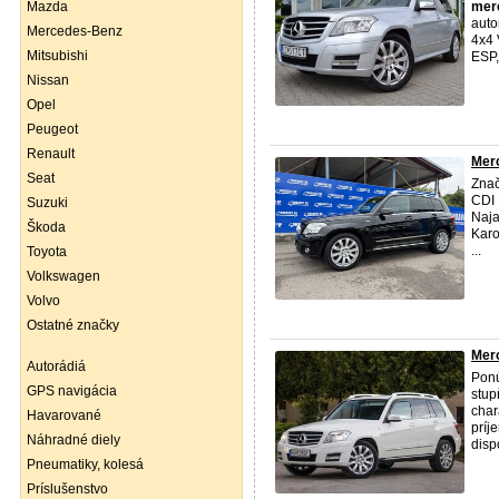
Mazda
mer
auto
Mercedes-Benz
4x4 
Mitsubishi
ESP,
Nissan
Opel
Peugeot
Renault
Mer
Seat
Znač
CDI 
Suzuki
Naj
Škoda
Karo
...
Toyota
Volkswagen
Volvo
Ostatné značky
Mer
Autorádiá
Pon
GPS navigácia
stup
char
Havarované
príj
Náhradné diely
disp
Pneumatiky, kolesá
Príslušenstvo