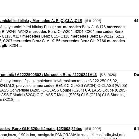
mické led blinkry Mercedes A, B ,C ,CLA ,CLS
44
- [5.8. 2026]
ám dynamické led blinkry Pasuje na:
mercedes
Benz A- W176
mercedes
z B- W246, W242
mercedes
Benz C- W204, S204, C204
mercedes
Benz
- C117, X117
mercedes
Benz CLS- C118
mercedes
Benz E- W212, S212,
7, C207
mercedes
Benz GLA- X156
mercedes
Benz GL- X166
mercedes
z
glk
- X204 ...
romenič / A2222500502 / Mercedes Benz / 2220241AL3
Do
- [5.8. 2026]
ám hydromenič po kompletnom továrenskom repase A 222 250 05 02,
241AL3, pre vozidlá:
mercedes
-BENZ C-CLASS (W204) C-CLASS (W205)
LASS Convertible (A205) C-CLASS Coupe (C204) C-CLASS Coupe (C205)
ASS T-Model (S204) C-CLASS T-Model (S205) CLS (C218) CLS Shooting
e (X218) ...
cedes -Benz GLK 320cdi 4matic,12/2008,224ps
6 
- [5.8. 2026]
enon,koza,..190tis.km,..navigacia,PANORAMA,tazne,elektr.sedadla,4x4,auto