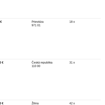
 €
Prievidza
18 x
971 01
0 €
Česká republika
31 x
110 00
0 €
Žilina
42 x