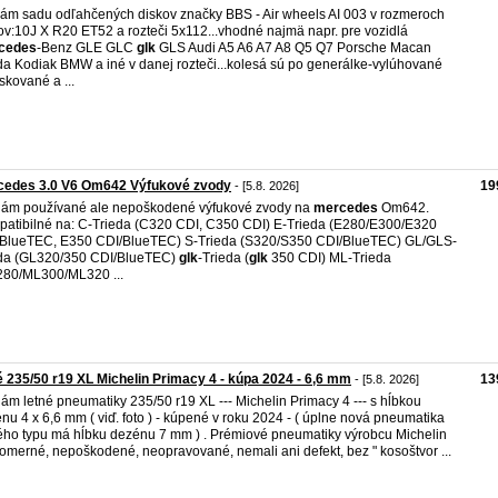
ám sadu odľahčených diskov značky BBS - Air wheels AI 003 v rozmeroch
ov:10J X R20 ET52 a rozteči 5x112...vhodné najmä napr. pre vozidlá
cedes
-Benz GLE GLC
glk
GLS Audi A5 A6 A7 A8 Q5 Q7 Porsche Macan
a Kodiak BMW a iné v danej rozteči...kolesá sú po generálke-vylúhované
skované a ...
cedes 3.0 V6 Om642 Výfukové zvody
19
- [5.8. 2026]
ám používané ale nepoškodené výfukové zvody na
mercedes
Om642.
atibilné na: C-Trieda (C320 CDI, C350 CDI) E-Trieda (E280/E300/E320
BlueTEC, E350 CDI/BlueTEC) S-Trieda (S320/S350 CDI/BlueTEC) GL/GLS-
da (GL320/350 CDI/BlueTEC)
glk
-Trieda (
glk
350 CDI) ML-Trieda
80/ML300/ML320 ...
é 235/50 r19 XL Michelin Primacy 4 - kúpa 2024 - 6,6 mm
13
- [5.8. 2026]
ám letné pneumatiky 235/50 r19 XL --- Michelin Primacy 4 --- s hĺbkou
nu 4 x 6,6 mm ( viď. foto ) - kúpené v roku 2024 - ( úplne nová pneumatika
ho typu má hĺbku dezénu 7 mm ) . Prémiové pneumatiky výrobcu Michelin
omerné, nepoškodené, neopravované, nemali ani defekt, bez " kosoštvor ...