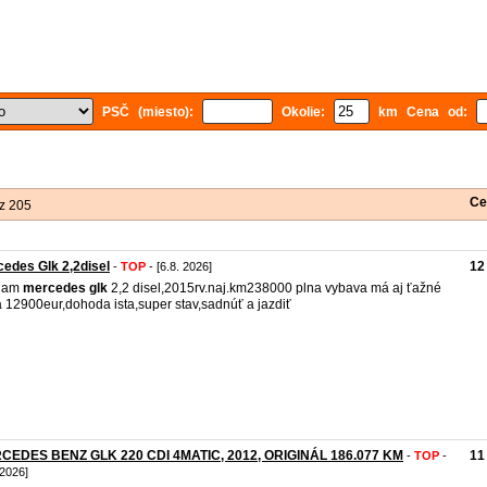
PSČ (miesto):
Okolie:
km Cena od:
Ce
z 205
edes Glk 2,2disel
12
-
TOP
- [6.8. 2026]
dam
mercedes
glk
2,2 disel,2015rv.naj.km238000 plna vybava má aj ťažné
 12900eur,dohoda ista,super stav,sadnúť a jazdiť
CEDES BENZ GLK 220 CDI 4MATIC, 2012, ORIGINÁL 186.077 KM
11
-
TOP
-
 2026]