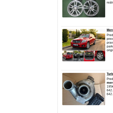
reál
Mer
Pre
prev
prav
park
origi
Tur
Pred
mer
195k
642.
642.8