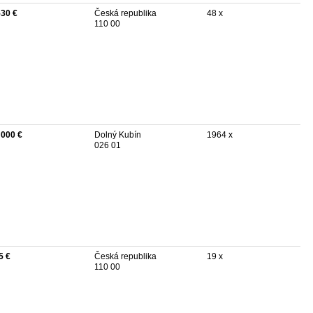
530 €
Česká republika
48 x
110 00
 000 €
Dolný Kubín
1964 x
026 01
5 €
Česká republika
19 x
110 00