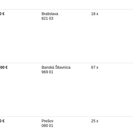
0 €
Bratislava
18 x
821 03
500 €
Banská Štiavnica
67 x
969 01
0 €
Prešov
25 x
080 01