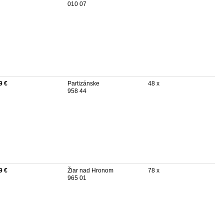
010 07
9 €
Partizánske
48 x
958 44
9 €
Žiar nad Hronom
78 x
965 01