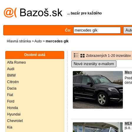
... bazár pre každého
Čo:
Hlavná stránka
>
Auto
>
mercedes glk
Osobné autá
Zobrazených 1-20 inzerátov 
Alfa Romeo
Nové inzeráty e-mailom
Audi
Merc
BMW
Pre
Citroën
cena
Dacia
Fiat
Ford
Honda
Hyundai
Chevrolet
MER
Kia
[6.8.