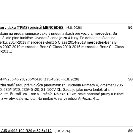
zory tlaku (TPMS) originál MERCEDES
50
- [6.8. 2026]
kam na predaj snímače tlaku v pneumatikách pre vozidla
mercedes
. Sú
ité, ale plne funkčné. Uvedená cena je za 4 kusy. Po dohode pošlem na
erku. 2014-2018
mercedes
-Benz 5 Class 2014-2018
mercedes
-Benz B
ss 2007-2019
mercedes
-Benz C Class 2010-2015
mercedes
-Benz CL Class
-201 ...
elin 235 45 20, 235/45r20, 235/45/20
56
- [6.8. 2026]
zím další sadu prémiových pneumatik zn. Michelin Primacy 4, v rozměru 235
0, 235/45/20, 235/45 r20, S1, 100V XL. Sada je jako nová tentokrát s
125, čili stáří ca 1 rok a 1 měsíc. Nájezd 10 km, stále barevné pruhy a kulaté
y z výroby, dále viz foto. Na mokru A, valivý odpor A(Pozn.: R ...
AIR ai003 10J R20 et52 5x112
80
- [6.8. 2026]