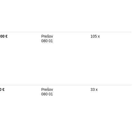
000 €
Prešov
105 x
080 01
0 €
Prešov
33 x
080 01