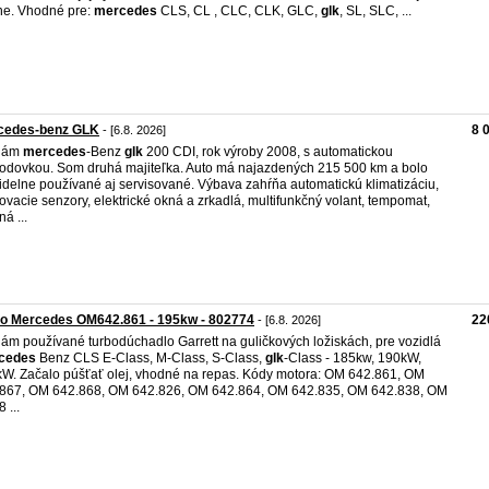
ne. Vhodné pre:
mercedes
CLS, CL , CLC, CLK, GLC,
glk
, SL, SLC, ...
cedes-benz GLK
8 
- [6.8. 2026]
dám
mercedes
-Benz
glk
200 CDI, rok výroby 2008, s automatickou
odovkou. Som druhá majiteľka. Auto má najazdených 215 500 km a bolo
idelne používané aj servisované. Výbava zahŕňa automatickú klimatizáciu,
ovacie senzory, elektrické okná a zrkadlá, multifunkčný volant, tempomat,
ná ...
bo Mercedes OM642.861 - 195kw - 802774
22
- [6.8. 2026]
ám používané turbodúchadlo Garrett na guličkových ložiskách, pre vozidlá
cedes
Benz CLS E-Class, M-Class, S-Class,
glk
-Class - 185kw, 190kW,
W. Začalo púšťať olej, vhodné na repas. Kódy motora: OM 642.861, OM
867, OM 642.868, OM 642.826, OM 642.864, OM 642.835, OM 642.838, OM
 ...