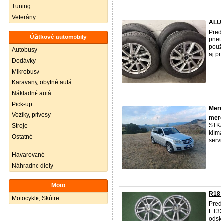
Tuning
Veterány
ALU 
Pred
Úžitkové automobily
pneu
pou
Autobusy
aj p
Dodávky
Mikrobusy
Karavany, obytné autá
Nákladné autá
Pick-up
Mer
Vozíky, prívesy
mer
STK/
Stroje
klím
Ostatné
serv
Havarované
Náhradné diely
Moto
R18
Motocykle, Skútre
Pred
ET32
odsk