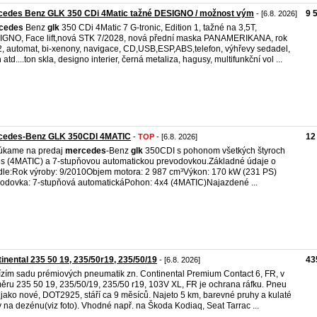
cedes Benz GLK 350 CDi 4Matic tažné DESIGNO / možnost vým
9 
- [6.8. 2026]
cedes
Benz
glk
350 CDi 4Matic 7 G-tronic, Edition 1, tažné na 3,5T,
GNO, Face lift,nová STK 7/2028, nová přední maska PANAMERIKANA, rok
, automat, bi-xenony, navigace, CD,USB,ESP,ABS,telefon, výhřevy sedadel,
 atd....ton skla, designo interier, černá metaliza, hagusy, multifunkční vol ...
cedes-Benz GLK 350CDI 4MATIC
12
-
TOP
- [6.8. 2026]
úkame na predaj
mercedes
-Benz
glk
350CDI s pohonom všetkých štyroch
es (4MATIC) a 7-stupňovou automatickou prevodovkou. ​Základné údaje o
dle: ​Rok výroby: 9/2010 ​Objem motora: 2 987 cm³ ​Výkon: 170 kW (231 PS) ​
odovka: 7-stupňová automatická ​Pohon: 4x4 (4MATIC) ​Najazdené ...
inental 235 50 19, 235/50r19, 235/50/19
43
- [6.8. 2026]
zím sadu prémiových pneumatik zn. Continental Premium Contact 6, FR, v
ěru 235 50 19, 235/50/19, 235/50 r19, 103V XL, FR je ochrana ráfku. Pneu
 jako nové, DOT2925, stáří ca 9 měsíců. Najeto 5 km, barevné pruhy a kulaté
y na dezénu(viz foto). Vhodné např. na Škoda Kodiaq, Seat Tarrac ...