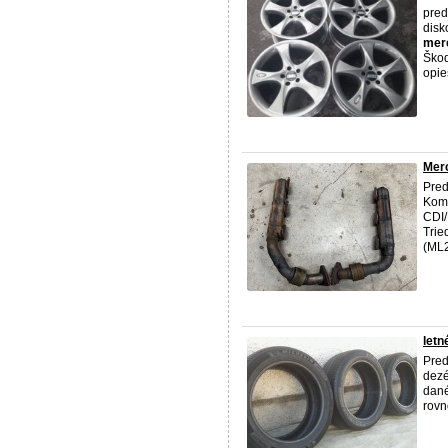
pred
disk
mer
Škod
opie
Mer
Pred
Komp
CDI/
Trie
(ML2
letn
Pred
dezé
dané
rovn