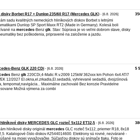
disky Borbet R17 + Dunlop 235/60 R17 (Mercedes GLK)
35
- [6.8. 2026]
ám sadu kvalitných nemeckých hliníkových diskov Borbet s letnými
matikami Dunlop SP Sport Maxx RT2 (Made in Germany). Kolesá boli
žívané na
mercedes
-Benz
glk
. Stav: Súprava je vo veľmi dobrom stave, disky
neumatiky bez poškodenia, pripravené na založenie a jazdu.
cedes-Benz GLK 220 CDi
5 
- [6.8. 2026]
cedes
Benz
glk
220CDi,4-Matic R.v.2009 125kW 362xxx km Pohon 4x4 AT/7
EK 12/2027 El.okna,el.zrkadla,El.sedadlá, vyhrievané sedadlá, dvojzónová
a, tempomat,navigácia... Maximálne zachovalé Bez korozie Pravidelne
isovane Možná výmena za combi
 hliníkové disky MERCEDES GLC rozteč 5x112 ET32,5
38
- [6.8. 2026]
ám hliníkové disky originál
mercedes
GLC rozteč 5x112, priemer R18, 8x18
,5. Katalogové číslo diskov A2544014600. Elektrony sú rovné, nezvárané -
úšané na mojej vyvažovačke. Súčasťou diskov sú snímače tlaku. Foto je