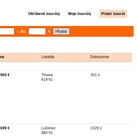
Obľúbené inzeráty
Moje inzeráty
Pridať inzerát
- do:
€
na
Lokalita
Zobrazenie
 900 €
Trnava
351 x
919 61
 699 €
Lučenec
2320 x
984 01