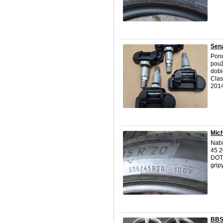
Sen
Ponú
použ
dobi
Cla
2014
Mich
Nabí
45 2
DOT2
grip
BBS 