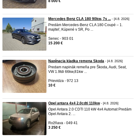
8 000 €
Mercedes Benz CLA 180 90kw, 7s ...
- [4.8. 2026]
​Predám Mercedes-Benz CLA 180 Coupé – 1.
majiteľ, Kúpené v SR, Po ...
Senec - 903 01
15 200 €
Napínacia kladka remena Skoda
- [4.8. 2026]
Predam napinák remeňa pre Škoda, Audi, Seat,
VW 1.9tdi 66kw,81kw ...
Prievidza - 972 13
10 €
Opel antara 4x4 2.0cdti 110kw
- [4.8. 2026]
Opel Antara 2.0 CDTI 110 kW 4x4 Automat Predám
Opel Antara 2. ...
Rožňava - 049 41
3 250 €