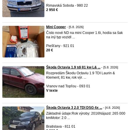
Rimavská Sobota - 980 22
2 950 €
Mini Cooper
- [5.8. 2026]
Čisto nové ND na mini Cooper 1.6i, hodia sa šak
na iný typ vozidl ...
Piešťany - 921 01
20 €
Škoda Octavia 1.9 tdi 81 kw L& ...
- [5.8. 2026]
Rozpredám Škodu Octaviu 1.9 TDI Laurin &
Klement, 81 kw, rok výr. ...
Vranov nad Topľou - 093 01
V texte
Škoda Octavia 3 2.0 TDI DSG 4x ...
- [4.8. 2026]
Základné údaje: ​Rok výroby: 2016 ​Nájazd: 265 000
km ​Motor: 2.0 ...
Bratislava - 811 01