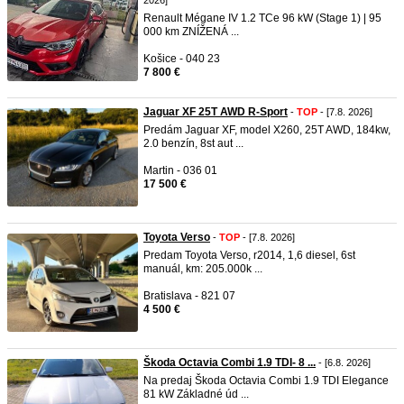
2026]
Renault Mégane IV 1.2 TCe 96 kW (Stage 1) | 95
000 km ZNÍŽENÁ ...
Košice - 040 23
7 800 €
Jaguar XF 25T AWD R-Sport
-
TOP
- [7.8. 2026]
Predám Jaguar XF, model X260, 25T AWD, 184kw,
2.0 benzín, 8st aut ...
Martin - 036 01
17 500 €
Toyota Verso
-
TOP
- [7.8. 2026]
Predam Toyota Verso, r2014, 1,6 diesel, 6st
manuál, km: 205.000k ...
Bratislava - 821 07
4 500 €
Škoda Octavia Combi 1.9 TDI- 8 ...
- [6.8. 2026]
Na predaj Škoda Octavia Combi 1.9 TDI Elegance
81 kW Základné úd ...