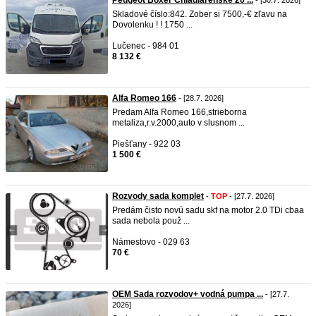
Peugeot Boxer Chladiarenské 20 ...
- [30.7. 2026]
Skladové číslo:842. Zober si 7500,-€ zľavu na
Dovolenku ! ! 1750 ...
Lučenec - 984 01
8 132 €
Alfa Romeo 166
- [28.7. 2026]
Predam Alfa Romeo 166,strieborna
metaliza,r.v.2000,auto v slusnom ...
Piešťany - 922 03
1 500 €
Rozvody sada komplet
-
TOP
- [27.7. 2026]
Predám čisto novú sadu skf na motor 2.0 TDi cbaa
sada nebola použ ...
Námestovo - 029 63
70 €
OEM Sada rozvodov+ vodná pumpa ...
- [27.7.
2026]