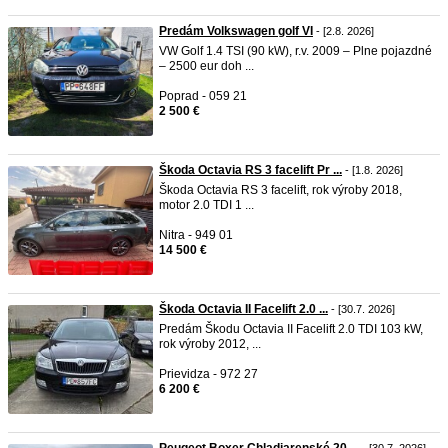
Predám Volkswagen golf VI
- [2.8. 2026]
VW Golf 1.4 TSI (90 kW), r.v. 2009 – Plne pojazdné
– 2500 eur doh ...
Poprad - 059 21
2 500 €
Škoda Octavia RS 3 facelift Pr ...
- [1.8. 2026]
Škoda Octavia RS 3 facelift, rok výroby 2018,
motor 2.0 TDI 1 ...
Nitra - 949 01
14 500 €
Škoda Octavia II Facelift 2.0 ...
- [30.7. 2026]
Predám Škodu Octavia II Facelift 2.0 TDI 103 kW,
rok výroby 2012, ...
Prievidza - 972 27
6 200 €