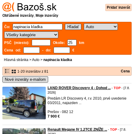
Pridať inzerát
Obľúbené inzeráty
,
Moje inzeráty
Čo:
PSČ (miesto):
Okolie:
km
Cena od:
- do:
€
Hlavná stránka
>
Auto
>
napinacia kladka
Cena
1-20 inzerátov z 81
Nové inzeráty e-mailom
LAND ROVER Discovery 4 - Dohod ...
-
TOP
- [7.8.
2026]
Predám LR Discovery 4, r.v. 2010, prvé uvedenie
03/2011, najazden ...
Prešov - 082 12
7 900 €
Renault Megane IV 1.2TCE ZNÍŽE ...
-
TOP
- [7.8.