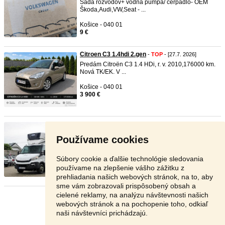
Sada rozvodov+ vodná pumpa/ čerpadlo- OEM
Škoda,Audi,VW,Seat - ...
Košice - 040 01
9 €
Citroen C3 1.4hdi 2.gen
-
TOP
- [27.7. 2026]
Predám Citroën C3 1.4 HDi, r. v. 2010,176000 km.
Nová TK/EK. V ...
Košice - 040 01
3 900 €
Iveco Daily 70C17 BiTemp Carri ...
- [27.7. 2026]
Technické údaje r. v. : 07/17, 2998cm³, 125kW
Používame cookies
(170PS), Generácia ...
Myjava - 907 01
Súbory cookie a ďalšie technológie sledovania
17 999 €
používame na zlepšenie vášho zážitku z
prehliadania našich webových stránok, na to, aby
sme vám zobrazovali prispôsobený obsah a
cielené reklamy, na analýzu návštevnosti našich
Stránka:
1
2
3
Ďalšia
webových stránok a na pochopenie toho, odkiaľ
naši návštevníci prichádzajú.