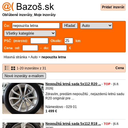
Pridať inzerát
Obľúbené inzeráty
,
Moje inzeráty
Čo:
PSČ (miesto):
Okolie:
km
Cena od:
- do:
€
Hlavná stránka
>
Auto
>
nepouzita letna
Cena
1-20 inzerátov z 31
Nové inzeráty e-mailom
Nepoužitá letná sada 5x112 R20 ...
-
TOP
- [6.8.
2026]
Zdravím, predám nepoužitú , nejazdenú letnú sadu
R20 originál pre ...
Námestovo - 029 01
1 499 €
Nepoužitá letná sada 5x112 R18 ...
-
TOP
- [6.8.