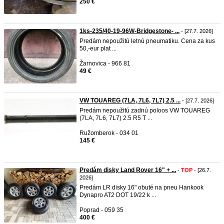
250 €
1ks-235/40-19-96W-Bridgestone- ...
- [27.7. 2026]
Predám nepoužitú letnú pneumatiku. Cena za kus
50,-eur plat ...
Žarnovica - 966 81
49 €
VW TOUAREG (7LA, 7L6, 7L7) 2.5 ...
- [27.7. 2026]
Predám nepoužitú zadnú poloos VW TOUAREG
(7LA, 7L6, 7L7) 2.5 R5 T ...
Ružomberok - 034 01
145 €
Predám disky Land Rover 16" + ...
-
TOP
- [26.7.
2026]
Predám LR disky 16" obuté na pneu Hankook
Dynapro AT2 DOT 19/22 k ...
Poprad - 059 35
400 €