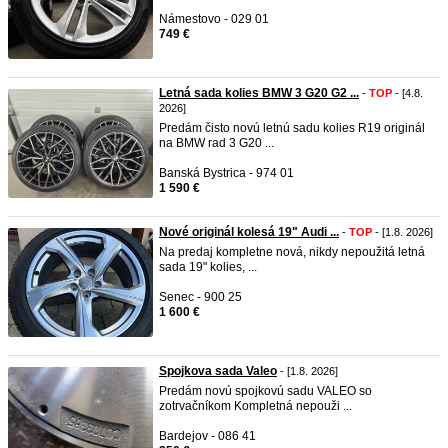
Námestovo - 029 01
749 €
Letná sada kolies BMW 3 G20 G2 ...
-
TOP
- [4.8.
2026]
Predám čisto novú letnú sadu kolies R19 originál
na BMW rad 3 G20 ...
Banská Bystrica - 974 01
1 590 €
Nové originál kolesá 19" Audi ...
-
TOP
- [1.8. 2026]
Na predaj kompletne nová, nikdy nepoužitá letná
sada 19" kolies, ...
Senec - 900 25
1 600 €
Spojkova sada Valeo
- [1.8. 2026]
Predám novú spojkovú sadu VALEO so
zotrvačníkom Kompletná nepouži ...
Bardejov - 086 41