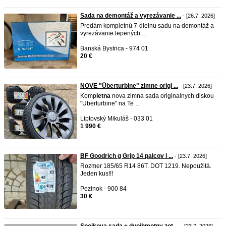
Sada na demontáž a vyrezávanie ...
- [26.7. 2026]
Predám kompletnú 7-dielnu sadu na demontáž a
vyrezávanie lepených ...
Banská Bystrica - 974 01
20 €
NOVE "Überturbine" zimne origi ...
- [23.7. 2026]
Komp
letna
nova zimna sada originalnych diskou
"Uberturbine" na Te ...
Liptovský Mikuláš - 033 01
1 990 €
BF Goodrich g Grip 14 palcov l ...
- [23.7. 2026]
Rozmer 185/65 R14 86T. DOT 1219. Nepoužitá.
Jeden kus!!!
Pezinok - 900 84
30 €