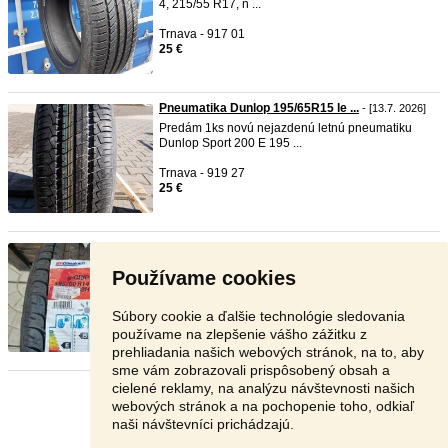
4, 215/55 R17, n ...
Trnava - 917 01
25 €
Pneumatika Dunlop 195/65R15 le ...
- [13.7. 2026]
Predám 1ks novú nejazdenú letnú pneumatiku
Dunlop Sport 200 E 195 ...
Trnava - 919 27
25 €
BF Goodrich g Grip 14 palcov
- [12.7. 2026]
Nepoužitá. Letná. Rozmer 185/60R14 82H. 1
Používame cookies
kus!!!! DOT 0419
Pezinok - 900 84
Súbory cookie a ďalšie technológie sledovania
25 €
používame na zlepšenie vášho zážitku z
prehliadania našich webových stránok, na to, aby
sme vám zobrazovali prispôsobený obsah a
cielené reklamy, na analýzu návštevnosti našich
Stránka:
1
2
Ďalšia
webových stránok a na pochopenie toho, odkiaľ
naši návštevníci prichádzajú.