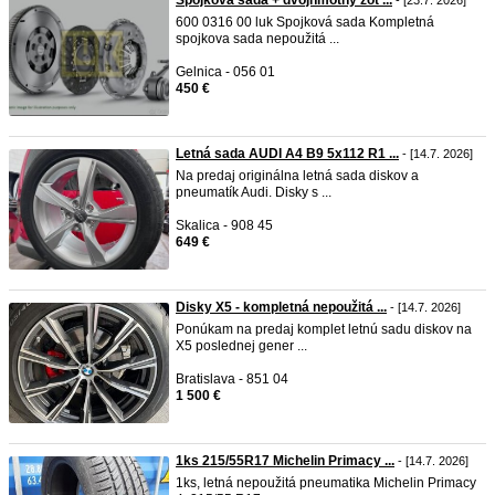
Spojkova sada + dvojhmotny zot ...
- [23.7. 2026]
600 0316 00 luk Spojková sada Kompletná
spojkova sada nepoužitá ...
Gelnica - 056 01
450 €
Letná sada AUDI A4 B9 5x112 R1 ...
- [14.7. 2026]
Na predaj originálna letná sada diskov a
pneumatík Audi. Disky s ...
Skalica - 908 45
649 €
Disky X5 - kompletná nepoužitá ...
- [14.7. 2026]
Ponúkam na predaj komplet letnú sadu diskov na
X5 poslednej gener ...
Bratislava - 851 04
1 500 €
1ks 215/55R17 Michelin Primacy ...
- [14.7. 2026]
1ks, letná nepoužitá pneumatika Michelin Primacy