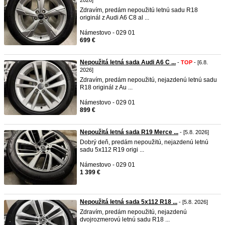
2026]
Zdravím, predám nepoužitú letnú sadu R18
originál z Audi A6 C8 al ...
Námestovo - 029 01
699 €
Nepoužitá letná sada Audi A6 C ...
-
TOP
- [6.8.
2026]
Zdravím, predám nepoužitú, nejazdenú letnú sadu
R18 originál z Au ...
Námestovo - 029 01
899 €
Nepoužitá letná sada R19 Merce ...
- [5.8. 2026]
Dobrý deň, predám nepoužitú, nejazdenú letnú
sadu 5x112 R19 origi ...
Námestovo - 029 01
1 399 €
Nepoužitá letná sada 5x112 R18 ...
- [5.8. 2026]
Zdravím, predám nepoužitú, nejazdenú
dvojrozmerovú letnú sadu R18 ...