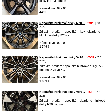
disky R17 vhodné n ...
Námestovo - 029 01
449 €
Nepoužité hliníkové disky R20 ...
-
TOP
- [7.8.
2026]
Zdravím, predám nepoužité, nikdy nejazdené
hliníkové disky R20 or ...
Námestovo - 029 01
1 749 €
Nepoužité hliníkové disky 5x10 ...
-
TOP
- [7.8.
2026]
Zdravím, predám nepoužité hliníkové disky R22
originál z Volvo XC ...
Námestovo - 029 01
1 899 €
Nepoužité hliníkové disky Volv ...
-
TOP
- [7.8.
2026]
Zdravím, predám nepoužité, nejazdené hliníkové
disky R20 originál ...