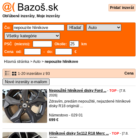
Pridať inzerát
Obľúbené inzeráty
,
Moje inzeráty
Čo:
PSČ (miesto):
Okolie:
km
Cena od:
- do:
€
Hlavná stránka
>
Auto
>
nepouzite hlinikove
Cena
1-20 inzerátov z 93
Nové inzeráty e-mailom
Nepoužité hliníkové disky Ford ...
-
TOP
- [7.8.
2026]
Zdravím, predám nepoužité, nejazdené hliníkové
disky R18 originál ...
Námestovo - 029 01
699 €
Hliníkové disky 5x112 R18 Merc ...
-
TOP
- [7.8.