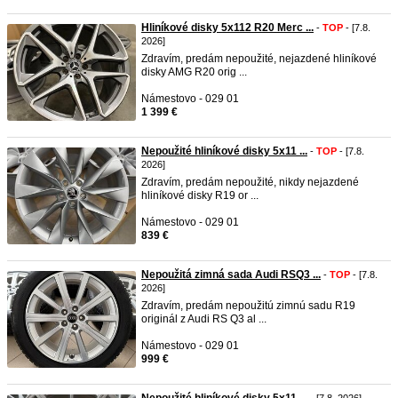
Hliníkové disky 5x112 R20 Merc ...
-
TOP
- [7.8.
2026]
Zdravím, predám nepoužité, nejazdené hliníkové
disky AMG R20 orig ...
Námestovo - 029 01
1 399 €
Nepoužité hliníkové disky 5x11 ...
-
TOP
- [7.8.
2026]
Zdravím, predám nepoužité, nikdy nejazdené
hliníkové disky R19 or ...
Námestovo - 029 01
839 €
Nepoužitá zimná sada Audi RSQ3 ...
-
TOP
- [7.8.
2026]
Zdravím, predám nepoužitú zimnú sadu R19
originál z Audi RS Q3 al ...
Námestovo - 029 01
999 €