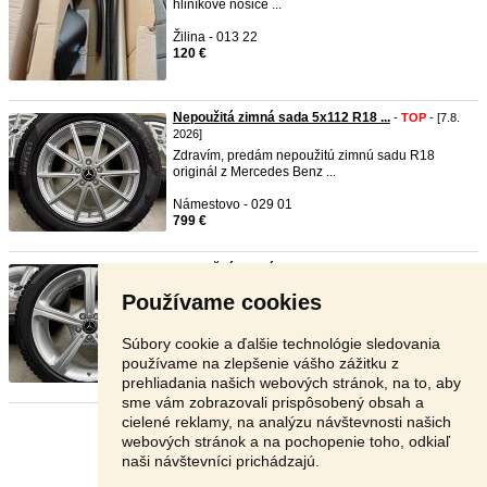
hliníkové nosiče ...
Žilina - 013 22
120 €
Nepoužitá zimná sada 5x112 R18 ...
-
TOP
- [7.8.
2026]
Zdravím, predám nepoužitú zimnú sadu R18
originál z Mercedes Benz ...
Námestovo - 029 01
799 €
Nepoužitá zimná sada 5x112 R19 ...
-
TOP
- [7.8.
2026]
Používame cookies
Zdravím, predám nepoužitú zimnú sadu R19
originál z Mercedes Benz ...
Súbory cookie a ďalšie technológie sledovania
Námestovo - 029 01
používame na zlepšenie vášho zážitku z
899 €
prehliadania našich webových stránok, na to, aby
sme vám zobrazovali prispôsobený obsah a
cielené reklamy, na analýzu návštevnosti našich
Stránka:
1
2
3
Ďalšia
webových stránok a na pochopenie toho, odkiaľ
naši návštevníci prichádzajú.