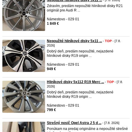
Nepoužité hliníkové disky 5x11 ...
- [7.8. 2026]
Zdravím, predám nepoužité hliníkové disky R21
originál pre Audi R ...
Námestovo - 029 01
1 849 €
Nepoužité hliníkové disky 5x11 ...
-
TOP
- [7.8.
2026]
Dobrý deň, predám nepoužité, nejazdené
hliníkové disky R19 origin ...
Námestovo - 029 01
949 €
Hliníkové disky 5x112 R19 Merc ...
-
TOP
- [7.8.
2026]
Dobrý deň, predám nepoužité, nejazdené
hliníkové disky R19 origin ...
Námestovo - 029 01
799 €
Strešný nosič Opel Astra J 5 d ...
- [7.8. 2026]
Ponúkam na predaj originálne a nepoužité strešné