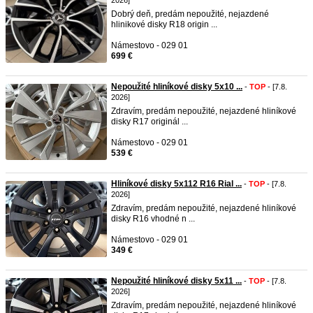
2026]
Dobrý deň, predám nepoužité, nejazdené
hlinikové disky R18 origin ...
Námestovo - 029 01
699 €
Nepoužité hliníkové disky 5x10 ...
-
TOP
- [7.8.
2026]
Zdravím, predám nepoužité, nejazdené hliníkové
disky R17 originál ...
Námestovo - 029 01
539 €
Hliníkové disky 5x112 R16 Rial ...
-
TOP
- [7.8.
2026]
Zdravím, predám nepoužité, nejazdené hliníkové
disky R16 vhodné n ...
Námestovo - 029 01
349 €
Nepoužité hliníkové disky 5x11 ...
-
TOP
- [7.8.
2026]
Zdravím, predám nepoužité, nejazdené hliníkové