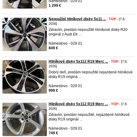
Námestovo - 029 01
1 299 €
Nepoužité hliníkové disky 5x11 ...
-
TOP
- [7.8.
2026]
Zdravím, predám nepoužité hliníkové disky R20
originál z Audi Etr ...
Námestovo - 029 01
849 €
Hliníkové disky 5x112 R19 Merc ...
-
TOP
- [7.8.
2026]
Dobrý deň, predám nepoužité nejazdené hliníkové
disky R19 originá ...
Námestovo - 029 01
999 €
Hliníkové disky 5x112 R19 Merc ...
-
TOP
- [7.8.
2026]
Zdravím, predám nepoužité, nejazdené hliníkové
disky R19 originál ...
Námestovo - 029 01
749 €