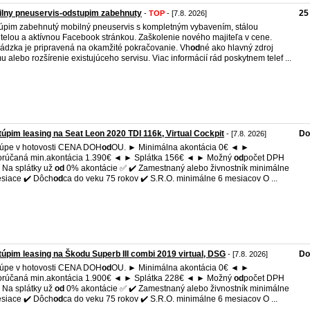
lny pneuservis-odstupim zabehnuty
25
-
TOP
- [7.8. 2026]
túpim zabehnutý mobilný pneuservis s kompletným vybavením, stálou
ntelou a aktívnou Facebook stránkou. Zaškolenie nového majiteľa v cene.
ádzka je pripravená na okamžité pokračovanie. Vh
od
né ako hlavný zdroj
mu alebo rozšírenie existujúceho servisu. Viac informácií rád poskytnem telef ...
úpim leasing na Seat Leon 2020 TDI 116k, Virtual Cockpit
Do
- [7.8. 2026]
kúpe v hotovosti CENA DOH
od
OU. ► Minimálna akontácia 0€ ◄ ►
orúčaná min.akontácia 1.390€ ◄ ► Splátka 156€ ◄ ► Možný
od
počet DPH
Na splátky už
od
0% akontácie ✅ ✔️ Zamestnaný alebo živnostník minimálne
siace ✔️ Dôch
od
ca do veku 75 rokov ✔️ S.R.O. minimálne 6 mesiacov O ...
úpim leasing na Škodu Superb III combi 2019 virtual, DSG
Do
- [7.8. 2026]
kúpe v hotovosti CENA DOH
od
OU. ► Minimálna akontácia 0€ ◄ ►
orúčaná min.akontácia 1.900€ ◄ ► Splátka 228€ ◄ ► Možný
od
počet DPH
Na splátky už
od
0% akontácie ✅ ✔️ Zamestnaný alebo živnostník minimálne
siace ✔️ Dôch
od
ca do veku 75 rokov ✔️ S.R.O. minimálne 6 mesiacov O ...