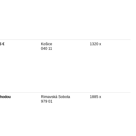
5 €
Košice
1320 x
040 11
hodou
Rimavská Sobota
1885 x
979 01