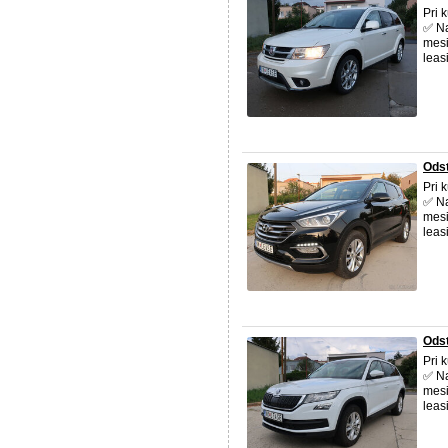
Pri 
✅ Na
mesi
leas
Odst
Pri 
✅ Na
mesi
leas
Odst
Pri 
✅ Na
mesi
leas