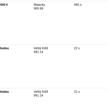
 000 €
Malacky
485 x
900 68
hodou
Veľký Krtíš
22 x
991 24
hodou
Veľký Krtíš
31 x
991 24