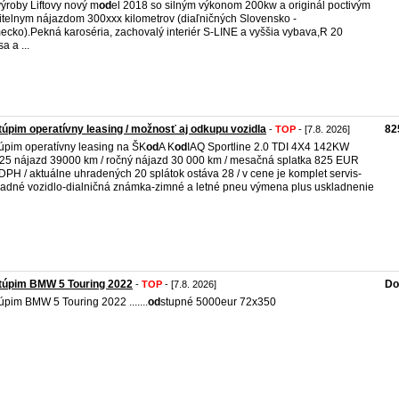
výroby Liftovy nový m
od
el 2018 so silným výkonom 200kw a originál poctivým
itelnym nájazdom 300xxx kilometrov (diaľničných Slovensko -
cko).Pekná karoséria, zachovalý interiér S-LINE a vyššia vybava,R 20
a a ...
úpim operatívny leasing / možnosť aj odkupu vozidla
82
-
TOP
- [7.8. 2026]
túpim operatívny leasing na ŠK
od
A K
od
IAQ Sportline 2.0 TDI 4X4 142KW
25 nájazd 39000 km / ročný nájazd 30 000 km / mesačná splatka 825 EUR
DPH / aktuálne uhradených 20 splátok ostáva 28 / v cene je komplet servis-
adné vozidlo-dialničná známka-zimné a letné pneu výmena plus uskladnenie
túpim BMW 5 Touring 2022
Do
-
TOP
- [7.8. 2026]
úpim BMW 5 Touring 2022 .......
od
stupné 5000eur 72x350