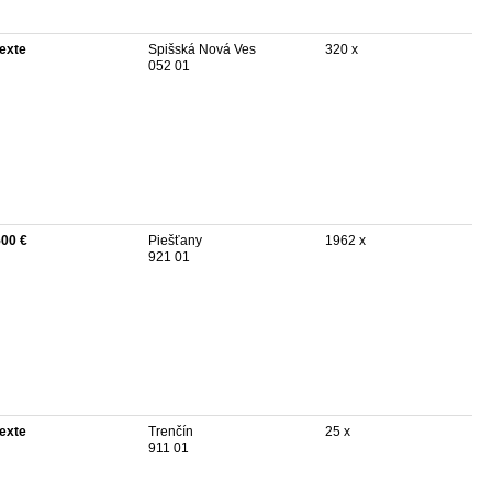
texte
Spišská Nová Ves
320 x
052 01
500 €
Piešťany
1962 x
921 01
texte
Trenčín
25 x
911 01