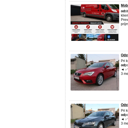
Mobi
od
s
klie
Prev
príj
Odst
Pri 
od
p
◄ ✅ 
3 me
Odst
Pri 
od
p
◄ ✅ 
3 me