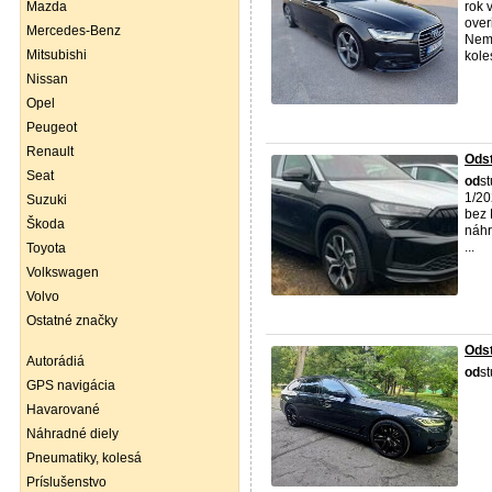
Mazda
rok 
over
Mercedes-Benz
Neme
Mitsubishi
koles
Nissan
Opel
Peugeot
Renault
Odst
Seat
od
s
1/20
Suzuki
bez 
Škoda
náhr
...
Toyota
Volkswagen
Volvo
Ostatné značky
Ods
Autorádiá
od
st
GPS navigácia
Havarované
Náhradné diely
Pneumatiky, kolesá
Príslušenstvo