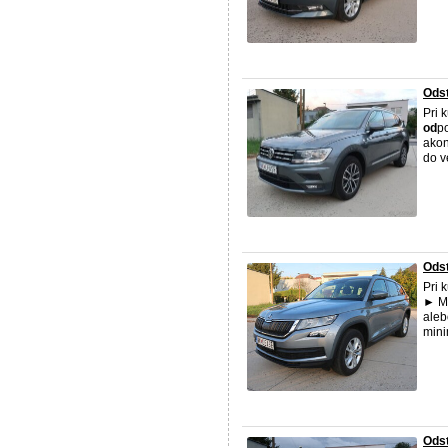
Odst
Pri 
od
p
akon
do v
Odst
Pri 
► M
aleb
mini
Odst