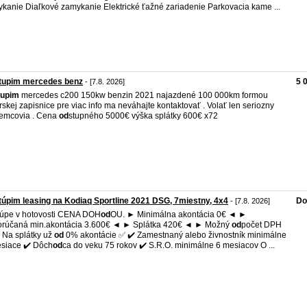
kanie Diaľkové zamykanie Elektrické ťažné zariadenie Parkovacia kame ...
tupim mercedes benz
5 
- [7.8. 2026]
tupim
mercedes c200 150kw benzin 2021 najazdené 100 000km formou
rskej zapisnice pre viac info ma neváhajte kontaktovať . Volať len seriozny
emcovia . Cena
od
stupného 5000€ výška splátky 600€ x72
úpim leasing na Kodiaq Sportline 2021 DSG, 7miestny, 4x4
Do
- [7.8. 2026]
kúpe v hotovosti CENA DOH
od
OU. ► Minimálna akontácia 0€ ◄ ►
orúčaná min.akontácia 3.600€ ◄ ► Splátka 420€ ◄ ► Možný
od
počet DPH
Na splátky už
od
0% akontácie ✅ ✔️ Zamestnaný alebo živnostník minimálne
siace ✔️ Dôch
od
ca do veku 75 rokov ✔️ S.R.O. minimálne 6 mesiacov O ...