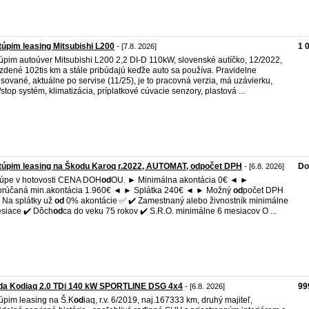
úpim leasing Mitsubishi L200
1 
- [7.8. 2026]
túpim autoúver Mitsubishi L200 2,2 DI-D 110kW, slovenské autíčko, 12/2022,
zdené 102tis km a stále pribúdajú keďže auto sa používa. Pravidelne
isované, aktuálne po servise (11/25), je to pracovná verzia, má uzávierku,
t/stop systém, klimatizácia, príplatkové cúvacie senzory, plastová ...
túpim leasing na Škodu Karoq r.2022, AUTOMAT, odpočet DPH
Do
- [6.8. 2026]
kúpe v hotovosti CENA DOH
od
OU. ► Minimálna akontácia 0€ ◄ ►
orúčaná min.akontácia 1.960€ ◄ ► Splátka 240€ ◄ ► Možný
od
počet DPH
Na splátky už
od
0% akontácie ✅ ✔️ Zamestnaný alebo živnostník minimálne
siace ✔️ Dôch
od
ca do veku 75 rokov ✔️ S.R.O. minimálne 6 mesiacov O ...
da Kodiaq 2.0 TDi 140 kW SPORTLINE DSG 4x4
99
- [6.8. 2026]
túpim leasing na Š.K
od
iaq, r.v. 6/2019, naj.167333 km, druhý majiteľ,