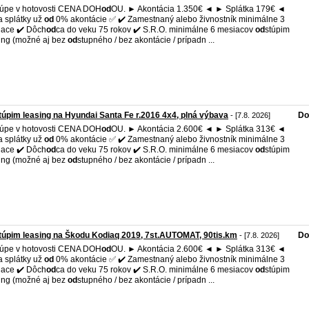
kúpe v hotovosti CENA DOH
od
OU. ► Akontácia 1.350€ ◄ ► Splátka 179€ ◄
 splátky už
od
0% akontácie ✅ ✔️ Zamestnaný alebo živnostník minimálne 3
ace ✔️ Dôch
od
ca do veku 75 rokov ✔️ S.R.O. minimálne 6 mesiacov
od
stúpim
ing (možné aj bez
od
stupného / bez akontácie / prípadn ...
úpim leasing na Hyundai Santa Fe r.2016 4x4, plná výbava
Do
- [7.8. 2026]
kúpe v hotovosti CENA DOH
od
OU. ► Akontácia 2.600€ ◄ ► Splátka 313€ ◄
 splátky už
od
0% akontácie ✅ ✔️ Zamestnaný alebo živnostník minimálne 3
ace ✔️ Dôch
od
ca do veku 75 rokov ✔️ S.R.O. minimálne 6 mesiacov
od
stúpim
ing (možné aj bez
od
stupného / bez akontácie / prípadn ...
úpim leasing na Škodu Kodiaq 2019, 7st.AUTOMAT, 90tis.km
Do
- [7.8. 2026]
kúpe v hotovosti CENA DOH
od
OU. ► Akontácia 2.600€ ◄ ► Splátka 313€ ◄
 splátky už
od
0% akontácie ✅ ✔️ Zamestnaný alebo živnostník minimálne 3
ace ✔️ Dôch
od
ca do veku 75 rokov ✔️ S.R.O. minimálne 6 mesiacov
od
stúpim
ing (možné aj bez
od
stupného / bez akontácie / prípadn ...