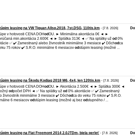
úpim leasing na VW Tiguan Allsp.2018, 7st.DSG, 110tis.km
Do
- [7.8. 2026]
kúpe v hotovosti CENA DOH
od
OU. ► Minimálna akontácia 0€ ◄ ►
orúčaná min.akontácia 2.600€ ◄ ► Splátka 313€ ◄ ✅ Na splátky už
od
0%
tácie ✅ ✔️ Zamestnaný alebo živnostník minimálne 3 mesiace ✔️ Dôch
od
ca
eku 75 rokov ✔️ S.R.O. minimálne 6 mesiacov
od
stúpim leasing (možné ...
úpim leasing na Škodu Kodiaq 2018 M6, 4x4, len 120tis.km
Do
- [7.8. 2026]
kúpe v hotovosti CENA DOH
od
OU. ► Akontácia 2.500€ ◄ ► Splátka 300€ ◄
ožný
od
počet DPH ◄ ✅ Na splátky už
od
0% akontácie ✅ ✔️ Zamestnaný
o živnostník minimálne 3 mesiace ✔️ Dôch
od
ca do veku 75 rokov ✔️ S.R.O.
málne 6 mesiacov
od
stúpim leasing (možné aj bez
od
stupného / ...
úpim leasing na Fiat Freemont 2014 2.0JTDm, biela perleť
Do
- [7.8. 2026]