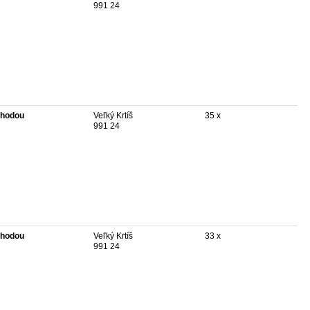
991 24
hodou
Veľký Krtíš
35 x
991 24
hodou
Veľký Krtíš
33 x
991 24