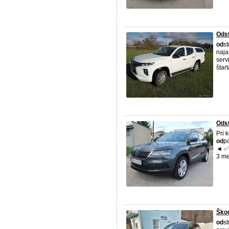
Odst
od
s
naja
serv
štar
Ods
Pri 
od
p
◄ ✅ 
3 me
Ško
od
s