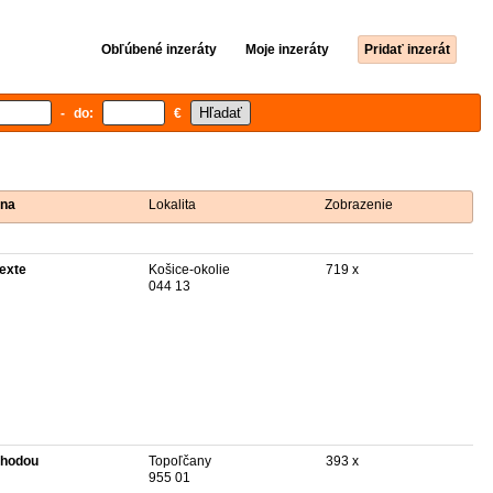
Obľúbené inzeráty
Moje inzeráty
Pridať inzerát
- do:
€
na
Lokalita
Zobrazenie
texte
Košice-okolie
719 x
044 13
hodou
Topoľčany
393 x
955 01