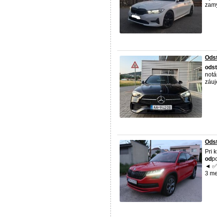
zamy
Ods
od
s
notá
záuj
Odst
Pri 
od
p
◄ ✅ 
3 me