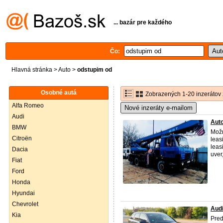
... bazár pre každého
Čo:
Hlavná stránka
>
Auto
>
odstupim od
Osobné autá
Zobrazených 1-20 inzerátov 
Alfa Romeo
Nové inzeráty e-mailom
Audi
Auto
BMW
Možn
Citroën
leasi
leas
Dacia
uver
Fiat
Ford
Honda
Hyundai
Chevrolet
Aud
Kia
Pre