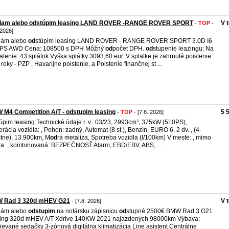
dam alebo odstúpim leasing LAND ROVER -RANGE ROVER SPORT
V 
-
TOP
-
 2026]
dám alebo
od
stúpim leasing LAND ROVER - RANGE ROVER SPORT 3.0D I6
 PS AWD Cena: 108500 s DPH Môžný
od
počet DPH.
od
stupenie leazingu: Na
atenie: 43 splátok Vyška splátky 3093,60 eur. V splatke je zahrnuté poistenie
 roky - PZP , Havarijne poistenie, a Poistenie finančnej st ...
M4 Competition A/T - odstupim leasing
5 
-
TOP
- [7.8. 2026]
túpim leasing Technické údaje r. v.: 03/23, 2993cm³, 375kW (510PS),
rácia vozidla: , Pohon: zadný, Automat (8 st.), Benzín, EURO 6, 2 dv. , (4-
tne), 13.900km, M
od
rá metalíza, Spotreba vozidla (l/100km) V meste: , mimo
a: , kombinovaná: BEZPEČNOSŤ Alarm, EBD/EBV, ABS, ...
 Rad 3 320d mHEV G21
V 
- [7.8. 2026]
dám alebo
od
stupim
na notársku zápisnicu
od
stupné:2500€ BMW Rad 3 G21
ing 320d mHEV A/T Xdrive 140KW 2021 najazdených 98000km Výbava:
ievané sedačky 3-zónová digitálna klimatizácia Line asistent Centrálne