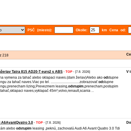
PSČ (miesto):
Okolie:
km Cena od:
Ce
z 218
žeriav Tatra 815 AD20-T euro2 s ABS
V 
-
TOP
- [7.8. 2026]
a vymena za tahač alebo sklapaci naves.(dam žeriav)Alebo ako
od
stupne
ngu za tahač naves.Viac po tel. .................................zobrazovať:
od
stupne
ingu,prenecham lizing,Prevezmem leasing,
od
stupim
,prenecham,postupim
,tahač,sklapaci naves,vyklapač 45m³,volvo,renault,scania ...
i A6AvantQvatro 3.0
Do
-
TOP
- [7.8. 2026]
dám alebo
od
stupim
leasing ,peknú, zachovalú Audi A6 Avant Quatro 3.0 Tdi