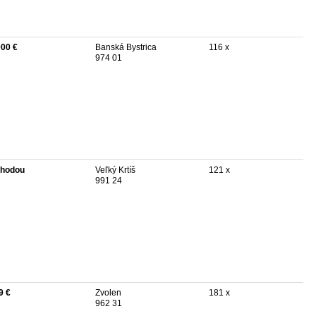
000 €
Banská Bystrica
116 x
974 01
hodou
Veľký Krtíš
121 x
991 24
9 €
Zvolen
181 x
962 31