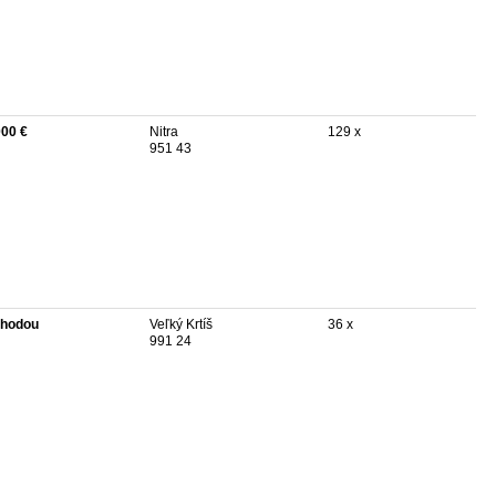
000 €
Nitra
129 x
951 43
hodou
Veľký Krtíš
36 x
991 24