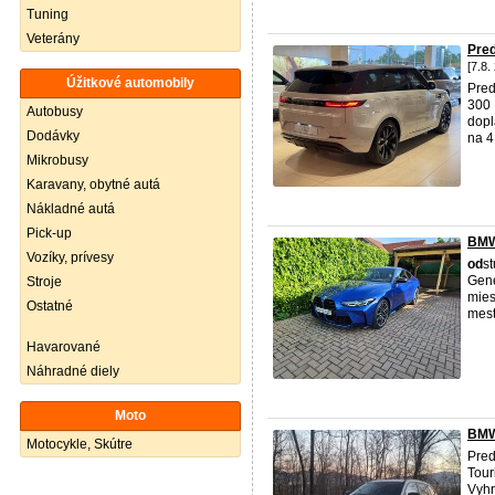
Tuning
Veterány
Pre
[7.8.
Úžitkové automobily
Pre
300
Autobusy
dopl
Dodávky
na 4
Mikrobusy
Karavany, obytné autá
Nákladné autá
Pick-up
BMW 
Vozíky, prívesy
od
s
Gene
Stroje
mies
Ostatné
mest
Havarované
Náhradné diely
Moto
BMW
Motocykle, Skútre
Pre
Tour
Vyhr