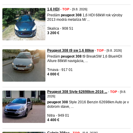
1,6 HDI
-
TOP
- [9.8. 2026]
Predám
peugeot
308
1,6 HDI 68kW rok výroby
2013 modrá metalíza M/ ...
Skalica - 908 51
3 200 €
Peugeot 308 t9 sw 1,6 88kw
-
TOP
- [9.8. 2026]
Predám
peugeot
308
t9 BreakSW 1,6 BlueHDI
Allure 88kW navigácia, ...
Trnava - 917 01
4 000 €
Peugeot 308 Style 62698km 2016 ...
-
TOP
- [9.8.
2026]
peugeot
308
Style 2016 Benzin 62698km Auto je v
dobrom stave, ...
Nitra - 949 01
4 400 €