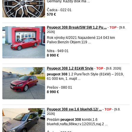
Germany. Každý disk má ...
Čadca - 022 01
570 €
Peugeot 308 Break/SW SW 1.2 Pu ...
-
TOP
- [9.8.
2026]
Rok výroby:4/2021 Najazdené:114 043 km
Palivo:Benzín Objem:119 ...
Nitra - 949 01
8 990 €
Peugeot 308 1.2 81kW Style
-
TOP
- [9.8. 2026]
peugeot
308
1.2 PureTech Style (81kW) – 2019,
61 000 km, 1. majit ...
Prešov - 080 01
8 990 €
Peugeot 308 sw,1.6 bluehdi,12/ ...
-
TOP
- [9.8.
2026]
Predám
peugeot
308
kombi,1.6
bluehdi,nafta,88kw,r.v.12/2015,naj.2 ...