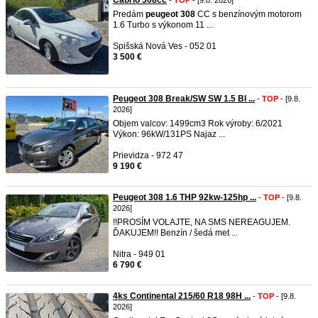
Cabrio 308cc
-
TOP
- [9.8. 2026]
Predám
peugeot
308
CC s benzínovým motorom
1.6 Turbo s výkonom 11 ...
Spišská Nová Ves - 052 01
3 500 €
Peugeot 308 Break/SW SW 1.5 Bl ...
-
TOP
- [9.8.
2026]
Objem valcov: 1499cm3 Rok výroby: 6/2021
Výkon: 96kW/131PS Najaz ...
Prievidza - 972 47
9 190 €
Peugeot 308 1.6 THP 92kw-125hp ...
-
TOP
- [9.8.
2026]
!!PROSÍM VOLAJTE, NA SMS NEREAGUJEM.
ĎAKUJEM!! Benzín / šedá met ...
Nitra - 949 01
6 790 €
4ks Continental 215/60 R18 98H ...
-
TOP
- [9.8.
2026]