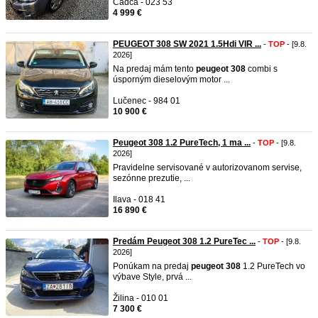
Čadca - 023 53
4 999 €
PEUGEOT 308 SW 2021 1.5Hdi VIR ...
-
TOP
- [9.8.
2026]
Na predaj mám tento
peugeot
308
combi s
úsporným dieselovým motor ...
Lučenec - 984 01
10 900 €
Peugeot 308 1.2 PureTech, 1 ma ...
-
TOP
- [9.8.
2026]
Pravidelne servisované v autorizovanom servise,
sezónne prezutie, ...
Ilava - 018 41
16 890 €
Predám Peugeot 308 1.2 PureTec ...
-
TOP
- [9.8.
2026]
Ponúkam na predaj
peugeot
308
1.2 PureTech vo
výbave Style, prvá ...
Žilina - 010 01
7 300 €