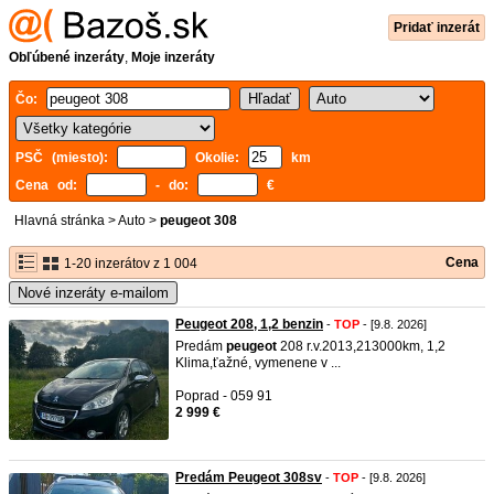
Pridať inzerát
Obľúbené inzeráty
,
Moje inzeráty
Čo:
PSČ (miesto):
Okolie:
km
Cena od:
- do:
€
Hlavná stránka
>
Auto
>
peugeot 308
Cena
1-20 inzerátov z 1 004
Nové inzeráty e-mailom
Peugeot 208, 1,2 benzin
-
TOP
- [9.8. 2026]
Predám
peugeot
208 r.v.2013,213000km, 1,2
Klima,ťažné, vymenene v ...
Poprad - 059 91
2 999 €
Predám Peugeot 308sv
-
TOP
- [9.8. 2026]