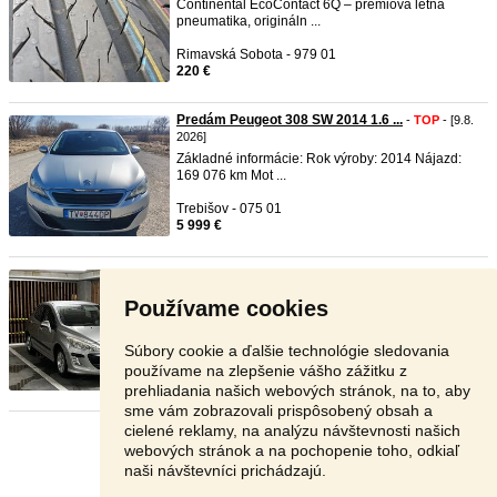
Continental EcoContact 6Q – prémiová letná
pneumatika, origináln ...
Rimavská Sobota - 979 01
220 €
Predám Peugeot 308 SW 2014 1.6 ...
-
TOP
- [9.8.
2026]
Základné informácie: Rok výroby: 2014 Nájazd:
169 076 km Mot ...
Trebišov - 075 01
5 999 €
Peugeot 308 1.6 benzin
-
TOP
- [9.8. 2026]
Predam
peugeot
308
1.6 VTi 88kw benzin Ročnik
Používame cookies
2008 Motoricky je ...
Prešov - 080 01
Súbory cookie a ďalšie technológie sledovania
2 600 €
používame na zlepšenie vášho zážitku z
prehliadania našich webových stránok, na to, aby
sme vám zobrazovali prispôsobený obsah a
cielené reklamy, na analýzu návštevnosti našich
Stránka:
1
2
3
Ďalšia
webových stránok a na pochopenie toho, odkiaľ
naši návštevníci prichádzajú.