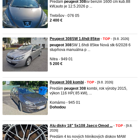
Predám
peugeot
308
sv benzín 1600 cm kub.88
kW,auto je 12.5.2026 p ...
Trebišov - 076 05
2 400 €
Peugeot 308SW 1.6hdi 85kw
-
TOP
- [9.8. 2026]
peugeot
308
SW 1.6hdi 85kw Nová stk 6/2028 6
stupňova manuálna p ...
Nitra - 949 01
5 200 €
Peugeot 308 kombi
-
TOP
- [9.8. 2026]
Predám
peugeot
308
kombi, rok výroby 2015,
výkon 116 HP( 85 kW), ...
Komárno - 945 01
Dohodou
Alu disky 18" 5x108 Jaeco Omod ...
-
TOP
- [9.8.
2026]
Predám 4 ks nových hliníkových diskov MAM