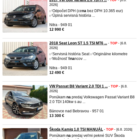
2017 VW Golf Variant 2.0 TDI H ...
-
TOP
- [6.8.
2026]
✅Odpočet DPH (ce
na
bez DPH 10.365 eur)
✅Úplná servisná história ...
Nitra - 949 01
12 990 €
2018 Seat Leon ST 1.5 TSI MT6 ...
-
TOP
- [6.8.
2026]
✅Servisná história Seat ✅Originálne kilometre
✅Možnosť fi
na
ncov ...
Nitra - 949 01
12 490 €
VW Passat B8 Variant 2.0 TDI 1 ...
-
TOP
- [6.8.
2026]
Ponúkam
na
predaj Volkswagen Passat Variant B8
2.0 TDI 140kw s au ...
Bánovce nad Bebravou - 957 01
13 300 €
Škoda Kamiq 1.0 TSI MANUÁL
-
TOP
- [6.8. 2026]
Ponúkam
na
predaj veľmi pekné SUV Škoda