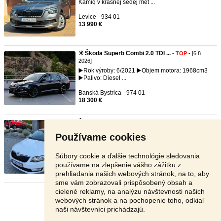
Kamiq v krásnej šedej met ...
Levice - 934 01
13 990 €
✳️ Škoda Superb Combi 2.0 TDI ...
-
TOP
- [6.8.
2026]
▶️Rok výroby: 6/2021 ▶️Objem motora: 1968cm3
▶️Palivo: Diesel ...
Banská Bystrica - 974 01
18 300 €
Škoda Octavia 1.2 TSI 105k Edi ...
-
TOP
- [6.8.
2026]
Používame cookies
Ponúkam
na
predaj zachovalú a peknú Škodu
Octavia III 1.2 TSI. Au ...
Súbory cookie a ďalšie technológie sledovania
Žilina - 010 01
používame na zlepšenie vášho zážitku z
6 190 €
prehliadania našich webových stránok, na to, aby
sme vám zobrazovali prispôsobený obsah a
cielené reklamy, na analýzu návštevnosti našich
Stránka:
1
2
3
Ďalšia
webových stránok a na pochopenie toho, odkiaľ
naši návštevníci prichádzajú.