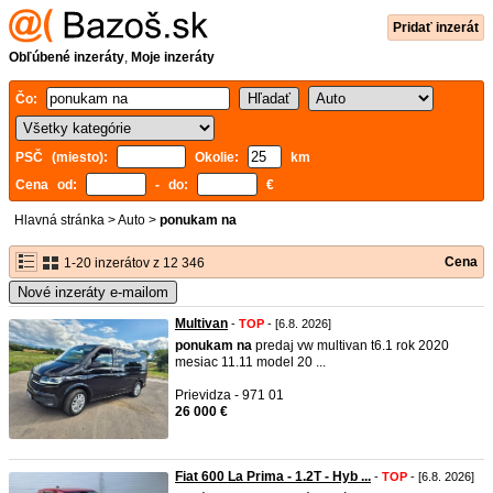
Pridať inzerát
Obľúbené inzeráty
,
Moje inzeráty
Čo:
PSČ (miesto):
Okolie:
km
Cena od:
- do:
€
Hlavná stránka
>
Auto
>
ponukam na
Cena
1-20 inzerátov z 12 346
Nové inzeráty e-mailom
Multivan
-
TOP
- [6.8. 2026]
ponukam
na
predaj vw multivan t6.1 rok 2020
mesiac 11.11 model 20 ...
Prievidza - 971 01
26 000 €
Fiat 600 La Prima - 1.2T - Hyb ...
-
TOP
- [6.8. 2026]