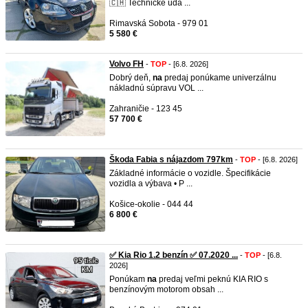
🇨🇭 Technické úda ...
Rimavská Sobota - 979 01
5 580 €
Volvo FH
-
TOP
- [6.8. 2026]
Dobrý deň,
na
predaj ponúkame univerzálnu
nákladnú súpravu VOL ...
Zahraničie - 123 45
57 700 €
Škoda Fabia s nájazdom 797km
-
TOP
- [6.8. 2026]
Základné informácie o vozidle. Špecifikácie
vozidla a výbava • P ...
Košice-okolie - 044 44
6 800 €
✅ Kia Rio 1.2 benzín ✅ 07.2020 ...
-
TOP
- [6.8.
2026]
Ponúkam
na
predaj veľmi peknú KIA RIO s
benzínovým motorom obsah ...