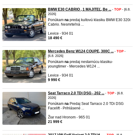
BMW E30 CABRIO , 1 MAJITEĽ, Be ...
-
TOP
- [6.8.
2026]
Ponúkam
na
predaj kultovú klasiku BMW E30 320i
Cabrio. Nesmrteľná ...
Levice - 934 01
18 490 €
Mercedes Benz W124 COUPE, 300C ...
-
TOP
-
[6.8. 2026]
Ponúkam
na
predaj nestarnúcu klasiku-
youngtimer - Mercedes W124 ...
Levice - 934 01
9 990 €
Seat Tarraco 2.0 TDi DSG - 202 ...
-
TOP
- [6.8.
2026]
Ponúkam
na
Predaj Seat Tarraco 2.0 TDi DSG
Facelift - Prihlásené ...
Žiar nad Hronom - 965 01
21 999 €