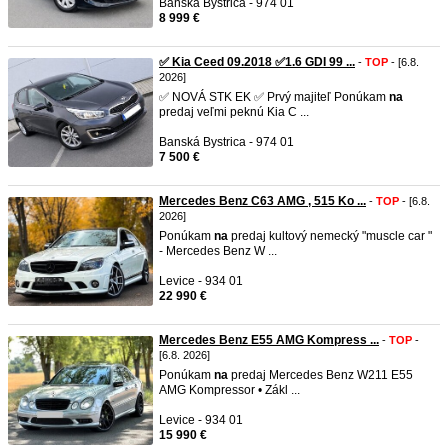
Banská Bystrica - 974 01
8 999 €
✅ Kia Ceed 09.2018 ✅1.6 GDI 99 ...
-
TOP
- [6.8.
2026]
✅ NOVÁ STK EK ✅ Prvý majiteľ Ponúkam
na
predaj veľmi peknú Kia C ...
Banská Bystrica - 974 01
7 500 €
Mercedes Benz C63 AMG , 515 Ko ...
-
TOP
- [6.8.
2026]
Ponúkam
na
predaj kultový nemecký "muscle car "
- Mercedes Benz W ...
Levice - 934 01
22 990 €
Mercedes Benz E55 AMG Kompress ...
-
TOP
-
[6.8. 2026]
Ponúkam
na
predaj Mercedes Benz W211 E55
AMG Kompressor • Zákl ...
Levice - 934 01
15 990 €