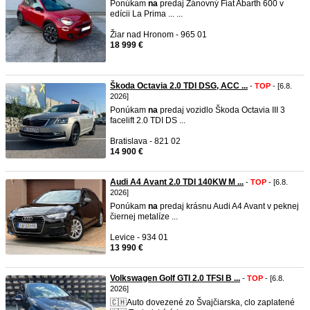
Ponúkam
na
predaj Zánovný Fiat Abarth 600 v
edícii La Prima ... ...
Žiar nad Hronom - 965 01
18 999 €
Škoda Octavia 2.0 TDI DSG, ACC ...
-
TOP
- [6.8.
2026]
Ponúkam
na
predaj vozidlo Škoda Octavia III 3
facelift 2.0 TDI DS ...
Bratislava - 821 02
14 900 €
Audi A4 Avant 2.0 TDI 140KW M ...
-
TOP
- [6.8.
2026]
Ponúkam
na
predaj krásnu Audi A4 Avant v peknej
čiernej metalíze ...
Levice - 934 01
13 990 €
Volkswagen Golf GTI 2.0 TFSI B ...
-
TOP
- [6.8.
2026]
🇨🇭Auto dovezené zo Švajčiarska, clo zaplatené