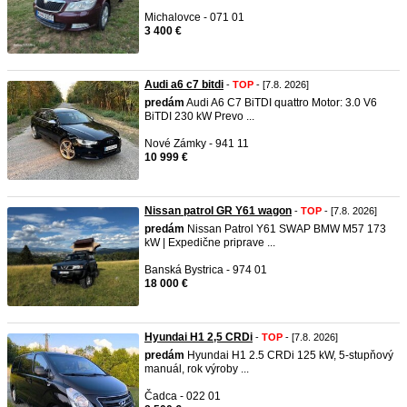
Michalovce - 071 01
3 400 €
Audi a6 c7 bitdi
-
TOP
- [7.8. 2026]
predám
Audi A6 C7 BiTDI quattro Motor: 3.0 V6
BiTDI 230 kW Prevo ...
Nové Zámky - 941 11
10 999 €
Nissan patrol GR Y61 wagon
-
TOP
- [7.8. 2026]
predám
Nissan Patrol Y61 SWAP BMW M57 173
kW | Expedične priprave ...
Banská Bystrica - 974 01
18 000 €
Hyundai H1 2,5 CRDi
-
TOP
- [7.8. 2026]
predám
Hyundai H1 2.5 CRDi 125 kW, 5-stupňový
manuál, rok výroby ...
Čadca - 022 01