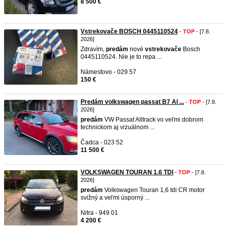
8 500 €
Vstrekovače BOSCH 0445110524
-
TOP
- [7.8.
2026]
Zdravím,
predám
nové
vstrekovače
Bosch
0445110524. Nie je to repa ...
Námestovo - 029 57
150 €
Predám volkswagen passat B7 Al ...
-
TOP
- [7.8.
2026]
predám
VW Passat Alltrack vo veľmi dobrom
technickom aj vizuálnom ...
Čadca - 023 52
11 500 €
VOLKSWAGEN TOURAN 1.6 TDI
-
TOP
- [7.8.
2026]
predám
Volkswagen Touran 1,6 tdi CR motor
svižný a veľmi úsporný ...
Nitra - 949 01
4 200 €