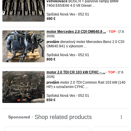
vstrekovače
BOSCH + palivové rampy BMW
740d E65/E66 4.0 V8 Diesel ...
Spišská Nová Ves - 052 01
490 €
motor Mercedes 2.0 CDI OM640.9 ...
-
TOP
- [7.8.
2026]
predám
dieselový motor Mercedes-Benz 2.0 CDI
OM640.941 s výkonom ...
Spišská Nová Ves - 052 01
800 €
motor 2.0 TDI CR 103 kW CFHC – ...
-
TOP
- [7.8.
2026]
predám
motor 2.0 TDI Common Rail 103 kW (140
HP) s označením CFHC ...
Spišská Nová Ves - 052 01
650 €