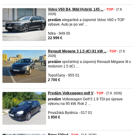
Volvo V60 B4, Mild Hybrid, 145 ...
-
TOP
- [7.8.
2026]
predám
elegantné a úsporné Volvo V60 v TOP
výbave. Auto je po veľ ...
Nitra - 949 05
22 999 €
Renault Megane 3 1.5 dCi 81 kW ...
-
TOP
- [7.8.
2026]
predám
spoľahlivý a úsporný Renault Mégane III s
motorom 1.5 dCi ...
Topoľčany - 955 01
2 700 €
Predám Volkswagen golf V
-
TOP
- [7.8. 2026]
predám
Volkswagen Golf 5 1.9 TDI po úprave
výkonu na 95 kW. Rok 2 ...
Považská Bystrica - 017 01
1 850 €