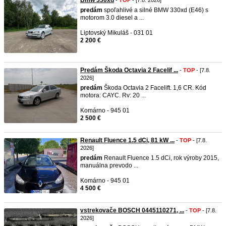
Bmw 330xd
-
TOP
- [7.8. 2026]
predám
spoľahlivé a silné BMW 330xd (E46) s
motorom 3.0 diesel a ...
Liptovský Mikuláš - 031 01
2 200 €
Predám Škoda Octavia 2 Facelif ...
-
TOP
- [7.8.
2026]
predám
Škoda Octavia 2 Facelift. 1,6 CR. Kód
motora: CAYC. Rv: 20 ...
Komárno - 945 01
2 500 €
Renault Fluence 1.5 dCi, 81 kW ...
-
TOP
- [7.8.
2026]
predám
Renault Fluence 1.5 dCi, rok výroby 2015,
manuálna prevodo ...
Komárno - 945 01
4 500 €
vstrekovače BOSCH 0445110271, ...
-
TOP
- [7.8.
2026]