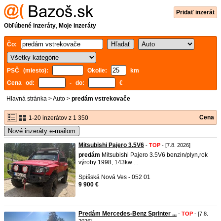
Pridať inzerát
Obľúbené inzeráty
,
Moje inzeráty
Čo:
PSČ (miesto):
Okolie:
km
Cena od:
- do:
€
Hlavná stránka
>
Auto
>
predám vstrekovače
Cena
1-20 inzerátov z 1 350
Nové inzeráty e-mailom
Mitsubishi Pajero 3.5V6
-
TOP
- [7.8. 2026]
predám
Mitsubishi Pajero 3.5V6 benzin/plyn,rok
výroby 1998, 143kw ...
Spišská Nová Ves - 052 01
9 900 €
Predám Mercedes-Benz Sprinter ...
-
TOP
- [7.8.