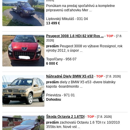
2026]
Ponúkam na predaj spoľahlivú a kompletne
pripravenú odťahovku Mer ...
Liptovský Mikuláš - 031 04
13 499 €
Peugeot 3008 1.6 HDi 82 kW Ros ...
-
TOP
- [7.8.
2026]
predám
Peugeot 3008 vo výbave Rossignol, rok
výroby 2012, s úspor ...
Topoľčany - 956 07
6 000 €
Náhradné Diely BMW X5 e53
-
TOP
- [7.8. 2026]
predám
diely z BMW X5 e53 -dvere blatniky
kapota -boardmonito ...
Prievidza - 971 01
Dohodou
Škoda Octavia 2 1.6TDI
-
TOP
- [7.8. 2026]
predám
zachovalú Octaviu 1.6 TDI r.v. 10/2010
355tis km. Nové vst ...