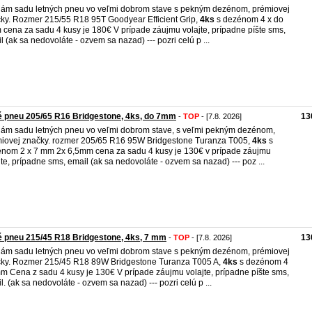
ám sadu letných pneu vo veľmi dobrom stave s pekným dezénom, prémiovej
ky. Rozmer 215/55 R18 95T Goodyear Efficient Grip,
4ks
s dezénom 4 x do
cena za sadu 4 kusy je 180€ V prípade záujmu volajte, prípadne píšte sms,
l (ak sa nedovoláte - ozvem sa nazad) --- pozri celú p ...
é pneu 205/65 R16 Bridgestone, 4ks, do 7mm
13
-
TOP
- [7.8. 2026]
ám sadu letných pneu vo veľmi dobrom stave, s veľmi pekným dezénom,
iovej značky. rozmer 205/65 R16 95W Bridgestone Turanza T005,
4ks
s
nom 2 x 7 mm 2x 6,5mm cena za sadu 4 kusy je 130€ v prípade záujmu
jte, prípadne sms, email (ak sa nedovoláte - ozvem sa nazad) --- poz ...
é pneu 215/45 R18 Bridgestone, 4ks, 7 mm
13
-
TOP
- [7.8. 2026]
ám sadu letných pneu vo veľmi dobrom stave s pekným dezénom, prémiovej
ky. Rozmer 215/45 R18 89W Bridgestone Turanza T005 A,
4ks
s dezénom 4
m Cena z sadu 4 kusy je 130€ V prípade záujmu volajte, prípadne píšte sms,
l. (ak sa nedovoláte - ozvem sa nazad) --- pozri celú p ...