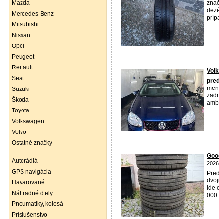
Mazda
znač
dezé
Mercedes-Benz
príp
Mitsubishi
Nissan
Opel
Peugeot
Renault
Volk
Seat
pre
mene
Suzuki
zadn
Škoda
ambi
Toyota
Volkswagen
Volvo
Ostatné značky
Goo
Autorádiá
2026
GPS navigácia
Pred
dvoj
Havarované
Ide 
Náhradné diely
000 
Pneumatiky, kolesá
Príslušenstvo