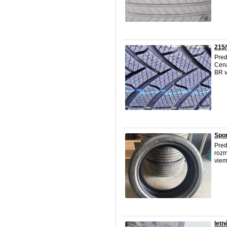
215/
Pre
Cen
BR v
Spor
Pre
rozm
viem
letn