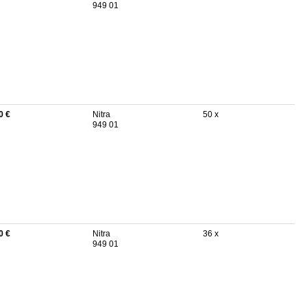
949 01
0 €
Nitra
50 x
949 01
0 €
Nitra
36 x
949 01