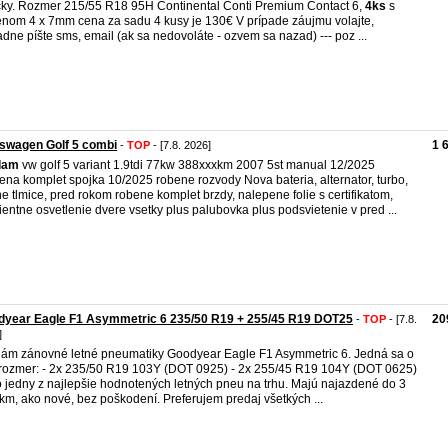
ky. Rozmer 215/55 R18 95H Continental Conti Premium Contact 6,
4ks
s
nom 4 x 7mm cena za sadu 4 kusy je 130€ V prípade záujmu volajte,
adne píšte sms, email (ak sa nedovoláte - ozvem sa nazad) --- poz ...
swagen Golf 5 combi
1 
-
TOP
- [7.8. 2026]
dam
vw golf 5 variant 1.9tdi 77kw 388xxxkm 2007 5st manual 12/2025
na komplet spojka 10/2025 robene rozvody Nova bateria, alternator, turbo,
e tlmice, pred rokom robene komplet brzdy, nalepene folie s certifikatom,
entne osvetlenie dvere vsetky plus palubovka plus podsvietenie v pred ...
dyear Eagle F1 Asymmetric 6 235/50 R19 + 255/45 R19 DOT25
20
-
TOP
- [7.8.
]
ám zánovné letné pneumatiky Goodyear Eagle F1 Asymmetric 6. Jedná sa o
rozmer: - 2x 235/50 R19 103Y (DOT 0925) - 2x 255/45 R19 104Y (DOT 0625)
o jedny z najlepšie hodnotených letných pneu na trhu. Majú najazdené do 3
km, ako nové, bez poškodení. Preferujem predaj všetkých ...