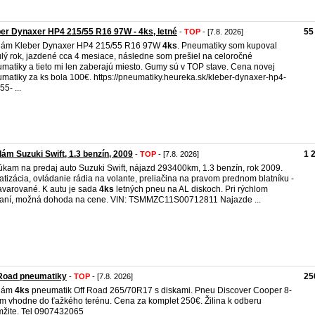
er Dynaxer HP4 215/55 R16 97W - 4ks, letné
55
-
TOP
- [7.8. 2026]
dám Kleber Dynaxer HP4 215/55 R16 97W
4ks
. Pneumatiky som kupoval
lý rok, jazdené cca 4 mesiace, následne som prešiel na celoročné
matiky a tieto mi len zaberajú miesto. Gumy sú v TOP stave. Cena novej
matiky za ks bola 100€. https://pneumatiky.heureka.sk/kleber-dynaxer-hp4-
5- ...
ám Suzuki Swift, 1.3 benzín, 2009
1 
-
TOP
- [7.8. 2026]
kam na predaj auto Suzuki Swift, nájazd 293400km, 1.3 benzín, rok 2009.
atizácia, ovládanie rádia na volante, preliačina na pravom prednom blatníku -
varované. K autu je sada
4ks
letných pneu na AL diskoch. Pri rýchlom
aní, možná dohoda na cene. VIN: TSMMZC11S00712811 Najazde ...
 Road pneumatiky
25
-
TOP
- [7.8. 2026]
dám
4ks
pneumatik Off Road 265/70R17 s diskami. Pneu Discover Cooper 8-
 vhodne do ťažkého terénu. Cena za komplet 250€. Žilina k odberu
žite. Tel 0907432065