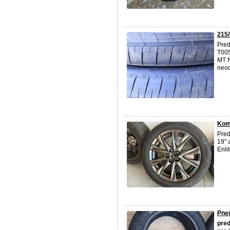
215/
Pre
T005
MT 
neo
Kom
Pre
19"
Enli
Pne
pre