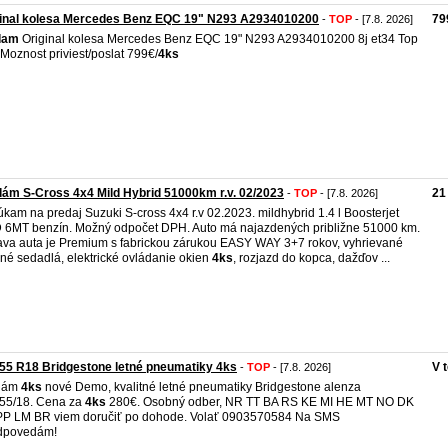
ginal kolesa Mercedes Benz EQC 19" N293 A2934010200
79
-
TOP
- [7.8. 2026]
dam
Original kolesa Mercedes Benz EQC 19" N293 A2934010200 8j et34 Top
 Moznost priviest/poslat 799€/
4ks
ám S-Cross 4x4 Mild Hybrid 51000km r.v. 02/2023
21
-
TOP
- [7.8. 2026]
kam na predaj Suzuki S-cross 4x4 r.v 02.2023. mildhybrid 1.4 l Boosterjet
6MT benzín. Možný odpočet DPH. Auto má najazdených približne 51000 km.
va auta je Premium s fabrickou zárukou EASY WAY 3+7 rokov, vyhrievané
né sedadlá, elektrické ovládanie okien
4ks
, rozjazd do kopca, dažďov ...
55 R18 Bridgestone letné pneumatiky 4ks
V 
-
TOP
- [7.8. 2026]
dám
4ks
nové Demo, kvalitné letné pneumatiky Bridgestone alenza
55/18. Cena za
4ks
280€. Osobný odber, NR TT BA RS KE MI HE MT NO DK
P LM BR viem doručiť po dohode. Volať 0903570584 Na SMS
dpovedám!