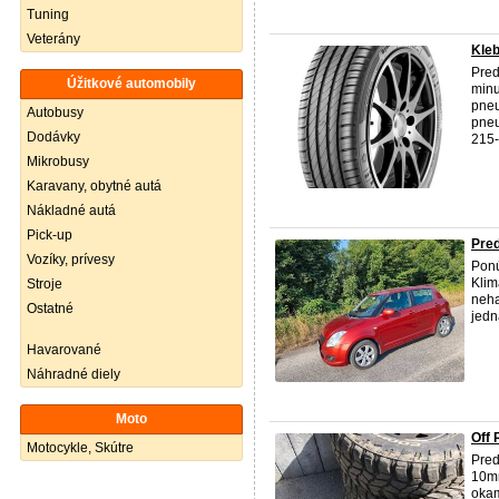
Tuning
Veterány
Kleb
Pre
Úžitkové automobily
minu
pneu
Autobusy
pneu
Dodávky
215-5
Mikrobusy
Karavany, obytné autá
Nákladné autá
Pick-up
Pred
Vozíky, prívesy
Ponú
Klim
Stroje
neha
Ostatné
jedn
Havarované
Náhradné diely
Moto
Off
Motocykle, Skútre
Pre
10mm
okam