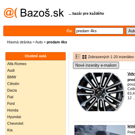
... bazár pre každého
Čo:
Hlavná stránka
>
Auto
>
predam 4ks
Osobné autá
Zobrazených 1-20 inzerátov 
Alfa Romeo
Nové inzeráty e-mailom
Audi
Volv
BMW
pre
Citroën
pouz
Celk
Dacia
63,4
Fiat
12 ..
Ford
Honda
Hyundai
Chevrolet
letn
Kia
Pred