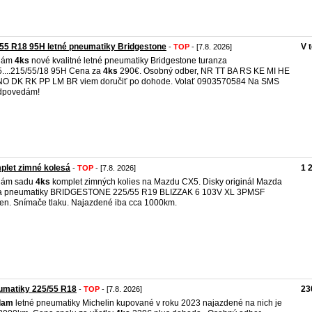
55 R18 95H letné pneumatiky Bridgestone
V 
-
TOP
- [7.8. 2026]
dám
4ks
nové kvalitné letné pneumatiky Bridgestone turanza
....215/55/18 95H Cena za
4ks
290€. Osobný odber, NR TT BA RS KE MI HE
NO DK RK PP LM BR viem doručiť po dohode. Volať 0903570584 Na SMS
dpovedám!
plet zimné kolesá
1 
-
TOP
- [7.8. 2026]
dám sadu
4ks
komplet zimných kolies na Mazdu CX5. Disky originál Mazda
 a pneumatiky BRIDGESTONE 225/55 R19 BLIZZAK 6 103V XL 3PMSF
ten. Snímače tlaku. Najazdené iba cca 1000km.
umatiky 225/55 R18
23
-
TOP
- [7.8. 2026]
dam
letné pneumatiky Michelin kupované v roku 2023 najazdené na nich je