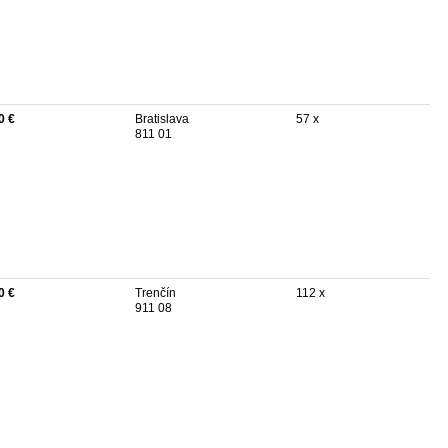
0 €
Bratislava
57 x
811 01
0 €
Trenčín
112 x
911 08