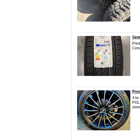
Semp
Pred
Cena
Pred
4 ks
POL
zimn