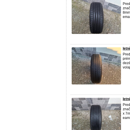
Pred
znač
8mm 
emai
letn
Pred
prém
dezé
vola
letn
Pred
znač
x 7m
eami