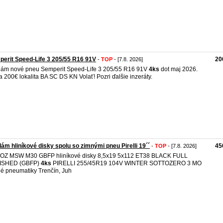
erit Speed-Life 3 205/55 R16 91V
20
-
TOP
- [7.8. 2026]
ám nové pneu Semperit Speed-Life 3 205/55 R16 91V
4ks
dot maj 2026.
 200€ lokalita BA SC DS KN Volať! Pozri ďalšie inzeráty.
ám hliníkové disky spolu so zimnými pneu Pirelli 19´´
45
-
TOP
- [7.8. 2026]
 OZ MSW M30 GBFP hliníkové disky 8,5x19 5x112 ET38 BLACK FULL
ISHED (GBFP)
4ks
PIRELLI 255/45R19 104V WINTER SOTTOZERO 3 MO
é pneumatiky Trenčín, Juh