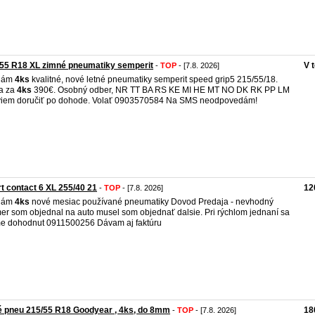
55 R18 XL zimné pneumatiky semperit
V 
-
TOP
- [7.8. 2026]
dám
4ks
kvalitné, nové letné pneumatiky semperit speed grip5 215/55/18.
a za
4ks
390€. Osobný odber, NR TT BA RS KE MI HE MT NO DK RK PP LM
iem doručiť po dohode. Volať 0903570584 Na SMS neodpovedám!
t contact 6 XL 255/40 21
12
-
TOP
- [7.8. 2026]
dám
4ks
nové mesiac používané pneumatiky Dovod Predaja - nevhodný
er som objednal na auto musel som objednať dalsie. Pri rýchlom jednaní sa
e dohodnut 0911500256 Dávam aj faktúru
é pneu 215/55 R18 Goodyear , 4ks, do 8mm
18
-
TOP
- [7.8. 2026]