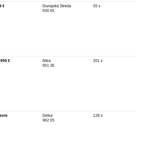
9 €
Dunajská Streda
55 x
930 05
 999 €
Nitra
201 x
951 36
texte
Detva
128 x
962 05