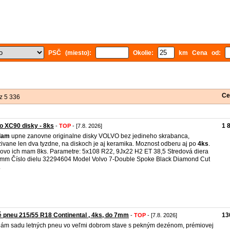
PSČ (miesto):
Okolie:
km Cena od:
Ce
z 5 336
o XC90 disky - 8ks
1 
-
TOP
- [7.8. 2026]
dam
upne zanovne originalne disky VOLVO bez jedineho skrabanca,
ivane len dva tyzdne, na diskoch je aj keramika. Moznost odberu aj po
4ks
.
ovo ich mam 8ks. Parametre: 5x108 R22, 9Jx22 H2 ET 38,5 Stredová diera
mm Číslo dielu 32294604 Model Volvo 7-Double Spoke Black Diamond Cut
.
é pneu 215/55 R18 Continental , 4ks, do 7mm
13
-
TOP
- [7.8. 2026]
ám sadu letných pneu vo veľmi dobrom stave s pekným dezénom, prémiovej