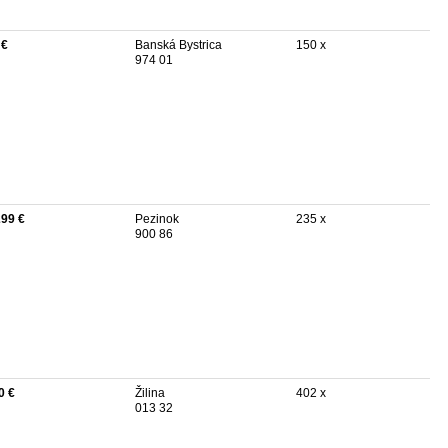
 €
Banská Bystrica
150 x
974 01
299 €
Pezinok
235 x
900 86
0 €
Žilina
402 x
013 32