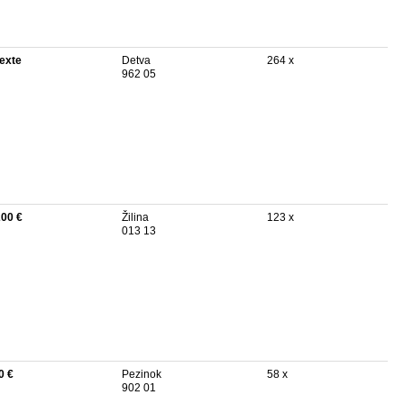
texte
Detva
264 x
962 05
200 €
Žilina
123 x
013 13
0 €
Pezinok
58 x
902 01