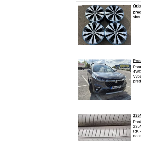
Ori
pre
stav
Pred
Ponú
4WD 
Výba
pred
235/
Pre
235/
RK P
neo