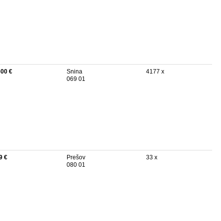
600 €
Snina
4177 x
069 01
9 €
Prešov
33 x
080 01