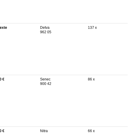
texte
Detva
137 x
962 05
0 €
Senec
86 x
900 42
0 €
Nitra
66 x