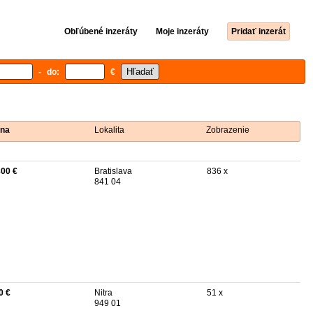
Obľúbené inzeráty
Moje inzeráty
Pridať inzerát
- do:
€
na
Lokalita
Zobrazenie
800 €
Bratislava
836 x
841 04
0 €
Nitra
51 x
949 01