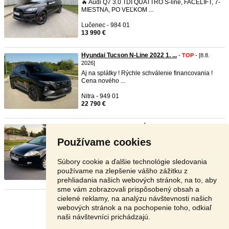
🔥 Audi Q7 3.0 TDI QUATTRO S-line, FACELIFT, 7-
MIESTNA, PO VEĽKOM ...
Lučenec - 984 01
13 990 €
Hyundai Tucson N-Line 2022 1. ...
-
TOP
- [8.8.
2026]
Aj na splátky ! Rýchle schválenie financovania !
Cena nového ...
Nitra - 949 01
22 790 €
Fiat Bravo 2009 Benzín Automat ...
-
TOP
- [8.8.
2026]
Používame cookies
Predám Fiat Bravo, benzínový motor 1.4 T-Jet
,
auto
matická prevodo ...
Súbory cookie a ďalšie technológie sledovania
Žarnovica - 966 81
používame na zlepšenie vášho zážitku z
3 999 €
prehliadania našich webových stránok, na to, aby
sme vám zobrazovali prispôsobený obsah a
cielené reklamy, na analýzu návštevnosti našich
Stránka:
1
2
3
Ďalšia
webových stránok a na pochopenie toho, odkiaľ
naši návštevníci prichádzajú.