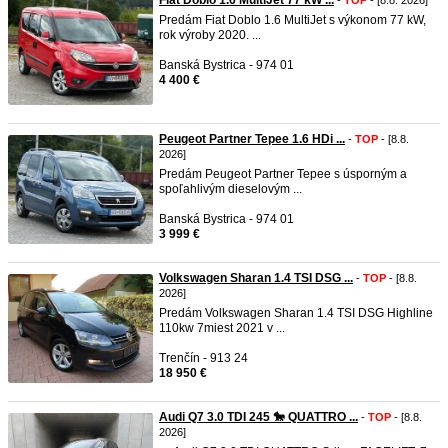
Fiat Doblo 1.6 MultiJet 77 kW ...
-
TOP
- [8.8. 2026]
Predám Fiat Doblo 1.6 MultiJet s výkonom 77 kW,
rok výroby 2020. ...
Banská Bystrica - 974 01
4 400 €
Peugeot Partner Tepee 1.6 HDi ...
-
TOP
- [8.8.
2026]
Predám Peugeot Partner Tepee s úsporným a
spoľahlivým dieselovým ...
Banská Bystrica - 974 01
3 999 €
Volkswagen Sharan 1.4 TSI DSG ...
-
TOP
- [8.8.
2026]
Predám Volkswagen Sharan 1.4 TSI DSG Highline
110kw 7miest 2021 v ...
Trenčín - 913 24
18 950 €
Audi Q7 3.0 TDI 245 🐎 QUATTRO ...
-
TOP
- [8.8.
2026]