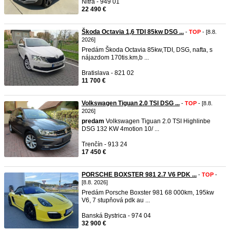
Nitra - 949 01
22 490 €
Škoda Octavia 1,6 TDI 85kw DSG ...
-
TOP
- [8.8.
2026]
Predám Škoda Octavia 85kw,TDI, DSG, nafta, s
nájazdom 170tis.km,b ...
Bratislava - 821 02
11 700 €
Volkswagen Tiguan 2.0 TSI DSG ...
-
TOP
- [8.8.
2026]
predam
Volkswagen Tiguan 2.0 TSI Highlinbe
DSG 132 KW 4motion 10/ ...
Trenčín - 913 24
17 450 €
PORSCHE BOXSTER 981 2.7 V6 PDK ...
-
TOP
-
[8.8. 2026]
Predám Porsche Boxster 981 68 000km, 195kw
V6, 7 stupňová pdk au ...
Banská Bystrica - 974 04
32 900 €