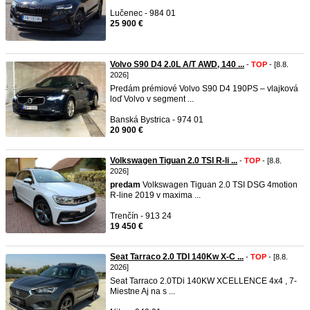
Lučenec - 984 01
25 900 €
Volvo S90 D4 2.0L A/T AWD, 140 ...
-
TOP
- [8.8.
2026]
Predám prémiové Volvo S90 D4 190PS – vlajková
loď Volvo v segment ...
Banská Bystrica - 974 01
20 900 €
Volkswagen Tiguan 2.0 TSI R-li ...
-
TOP
- [8.8.
2026]
predam
Volkswagen Tiguan 2.0 TSI DSG 4motion
R-line 2019 v maxima ...
Trenčín - 913 24
19 450 €
Seat Tarraco 2.0 TDI 140Kw X-C ...
-
TOP
- [8.8.
2026]
Seat Tarraco 2.0TDi 140KW XCELLENCE 4x4 , 7-
Miestne Aj na s ...