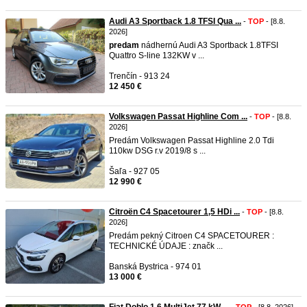
Audi A3 Sportback 1.8 TFSI Qua ...
-
TOP
- [8.8.
2026]
predam
nádhernú Audi A3 Sportback 1.8TFSI
Quattro S-line 132KW v ...
Trenčín - 913 24
12 450 €
Volkswagen Passat Highline Com ...
-
TOP
- [8.8.
2026]
Predám Volkswagen Passat Highline 2.0 Tdi
110kw DSG r.v 2019/8 s ...
Šaľa - 927 05
12 990 €
Citroën C4 Spacetourer 1,5 HDi ...
-
TOP
- [8.8.
2026]
Predám pekný Citroen C4 SPACETOURER :
TECHNICKÉ ÚDAJE : značk ...
Banská Bystrica - 974 01
13 000 €