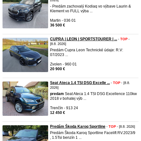
2026]
- Predám zachovalý Kodiaq vo výbave Laurin &
Klement vo FULL výba ...
Martin - 036 01
36 500 €
CUPRA | LEON | SPORTSTOURER | ...
-
TOP
-
[8.8. 2026]
Predám Cupra Leon Technické údaje: R.V:
07/2023 ...
Zvolen - 960 01
20 900 €
Seat Ateca 1.4 TSI DSG Excelle ...
-
TOP
- [8.8.
2026]
predam
Seat Ateca 1.4 TSI DSG Excellence 110kw
2018 v bohatej výb ...
Trenčín - 913 24
12 450 €
Predám Škoda Karoq Sportline
-
TOP
- [8.8. 2026]
Predám Škoda Karoq Sportline Facelift RV.2023/9
, 1.5Tsi benzín 1 ...