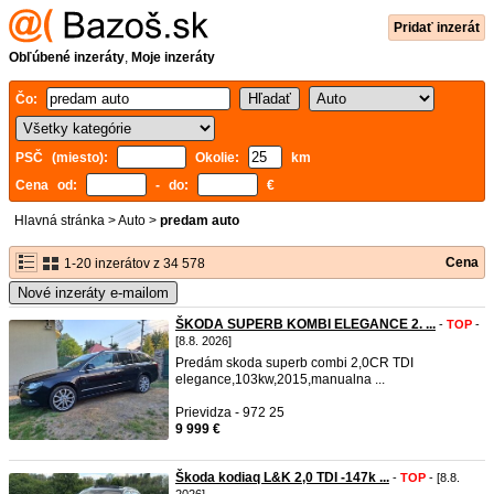
Pridať inzerát
Obľúbené inzeráty
,
Moje inzeráty
Čo:
PSČ (miesto):
Okolie:
km
Cena od:
- do:
€
Hlavná stránka
>
Auto
>
predam auto
Cena
1-20 inzerátov z 34 578
Nové inzeráty e-mailom
ŠKODA SUPERB KOMBI ELEGANCE 2. ...
-
TOP
-
[8.8. 2026]
Predám skoda superb combi 2,0CR TDI
elegance,103kw,2015,manualna ...
Prievidza - 972 25
9 999 €
Škoda kodiaq L&K 2,0 TDI -147k ...
-
TOP
- [8.8.