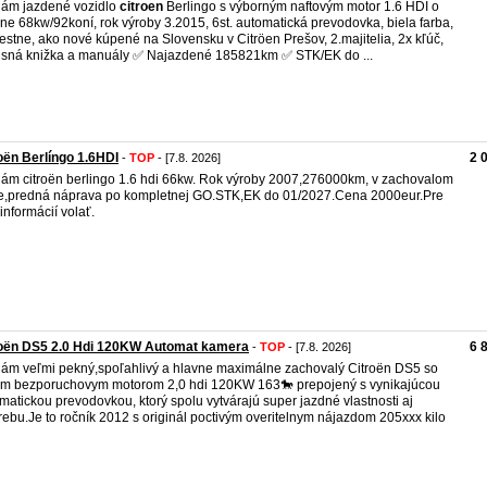
ám jazdené vozidlo
citroen
Berlingo s výborným naftovým motor 1.6 HDI o
ne 68kw/92koní, rok výroby 3.2015, 6st. automatická prevodovka, biela farba,
estne, ako nové kúpené na Slovensku v Citröen Prešov, 2.majitelia, 2x kľúč,
isná knižka a manuály ✅ Najazdené 185821km ✅ STK/EK do ...
oën Berlíngo 1.6HDI
2 
-
TOP
- [7.8. 2026]
ám citroën berlingo 1.6 hdi 66kw. Rok výroby 2007,276000km, v zachovalom
e,predná náprava po kompletnej GO.STK,EK do 01/2027.Cena 2000eur.Pre
 informácií volať.
roën DS5 2.0 Hdi 120KW Automat kamera
6 
-
TOP
- [7.8. 2026]
ám veľmi pekný,spoľahlivý a hlavne maximálne zachovalý Citroën DS5 so
ým bezporuchovym motorom 2,0 hdi 120KW 163🐎 prepojený s vynikajúcou
matickou prevodovkou, ktorý spolu vytvárajú super jazdné vlastnosti aj
rebu.Je to ročník 2012 s originál poctivým overitelnym nájazdom 205xxx kilo