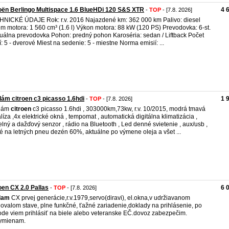
oën Berlingo Multispace 1.6 BlueHDi 120 S&S XTR
4 
-
TOP
- [7.8. 2026]
NICKÉ ÚDAJE Rok: r.v. 2016 Najazdené km: 362 000 km Palivo: diesel
m motora: 1 560 cm³ (1.6 l) Výkon motora: 88 kW (120 PS) Prevodovka: 6-st.
álna prevodovka Pohon: predný pohon Karoséria: sedan / Liftback Počet
í: 5 - dverové Miest na sedenie: 5 - miestne Norma emisií: ...
ám citroen c3 picasso 1.6hdi
1 
-
TOP
- [7.8. 2026]
dám
citroen
c3 picasso 1.6hdi , 303000km,73kw, r.v. 10/2015, modrá tmavá
líza ,4x elektrické okná , tempomat , automatická digitálna klimatizácia ,
elný a dažďový senzor , rádio na Bluetooth , Led denné svietenie , aux/usb ,
é na letných pneu dezén 60%, aktuálne po výmene oleja a všet ...
oen CX 2.0 Pallas
6 
-
TOP
- [7.8. 2026]
dam
CX prvej generácie,r.v.1979,servo(diravi), el.okna,v udržiavanom
ovalom stave, plne funkčné, ťažné zariadenie,doklady na prihlásenie, po
de viem prihlásiť na biele alebo veteranske EČ.dovoz zabezpečim.
ymienam.