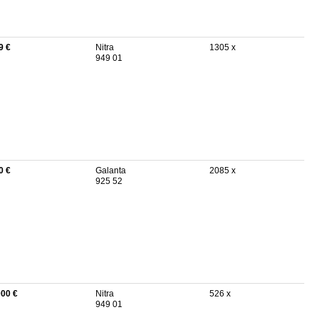
9 €
Nitra
1305 x
949 01
0 €
Galanta
2085 x
925 52
000 €
Nitra
526 x
949 01