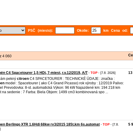
PSČ (miesto):
Okolie:
km Cena od:
Ce
z 4 060
oën C4 Spacetourer 1,5 HDi, 7-miest, r.v.12/2019, A/T
13
-
TOP
- [7.8. 2026]
dám pekný
citroen
C4 SPACETOURER : TECHNICKÉ ÚDAJE : značka :
oen
model : Spacetourer ( ako C4 Grand Picasso) rok výroby : 12/2019 Palivo:
el Prevodovka: 8-st. automatická Výkon: 96 kW Najazdené km: 194 218 km
t na sedenie : 7 Farba: Biela Objem: 1499 cm3 kombinovaná spo ...
oen Berlingo XTR 1.6Hdi 68kw rv3/2015 185t.km 6s.automat
5 
-
TOP
- [7.8.
]