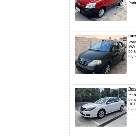
Part
Cit
Pred
kW) 
poja
digi
Rena
*** 
benz
REŤA
etan
...