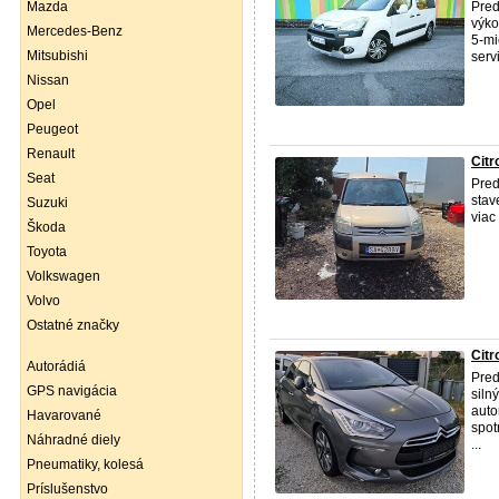
Mazda
Pred
výko
Mercedes-Benz
5-mi
Mitsubishi
serv
Nissan
Opel
Peugeot
Renault
Citr
Seat
Pred
stav
Suzuki
viac
Škoda
Toyota
Volkswagen
Volvo
Ostatné značky
Cit
Autorádiá
Pred
GPS navigácia
siln
auto
Havarované
spot
Náhradné diely
...
Pneumatiky, kolesá
Príslušenstvo