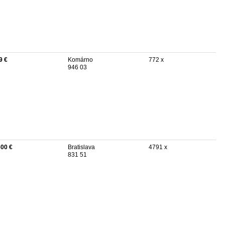
9 €
Komárno
772 x
946 03
600 €
Bratislava
4791 x
831 51