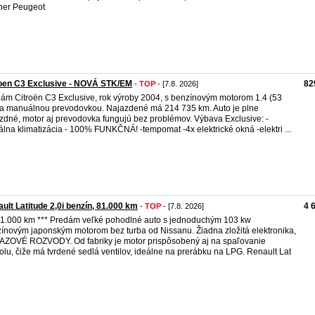
ner Peugeot
roen C3 Exclusive - NOVÁ STK/EM
82
-
TOP
- [7.8. 2026]
ám Citroën C3 Exclusive, rok výroby 2004, s benzínovým motorom 1.4 (53
a manuálnou prevodovkou. Najazdené má 214 735 km. Auto je plne
zdné, motor aj prevodovka fungujú bez problémov. Výbava Exclusive: -
tálna klimatizácia - 100% FUNKČNÁ! -tempomat -4x elektrické okná -elektri ...
ult Latitude 2,0i benzín, 81.000 km
4 
-
TOP
- [7.8. 2026]
81.000 km *** Predám veľké pohodlné auto s jednoduchým 103 kw
ínovým japonským motorom bez turba od Nissanu. Žiadna zložitá elektronika,
ZOVÉ ROZVODY. Od fabriky je motor prispôsobený aj na spaľovanie
olu, čiže má tvrdené sedlá ventilov, ideálne na prerábku na LPG. Renault Lat