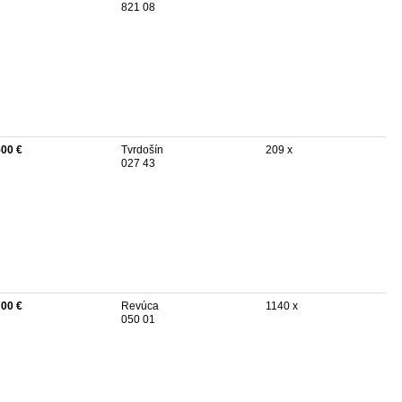
821 08
500 €
Tvrdošín
209 x
027 43
700 €
Revúca
1140 x
050 01