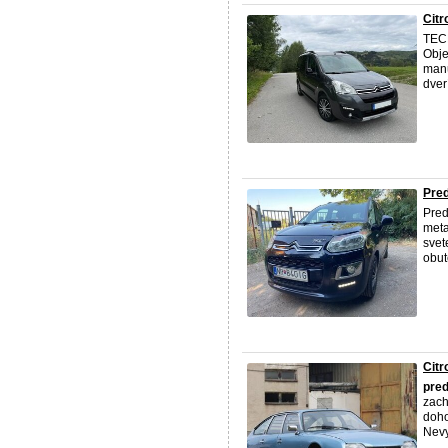
Citr
TECH
Obje
manu
dver
Pred
Pre
meta
svet
obut
Citr
pre
zach
doho
Nev