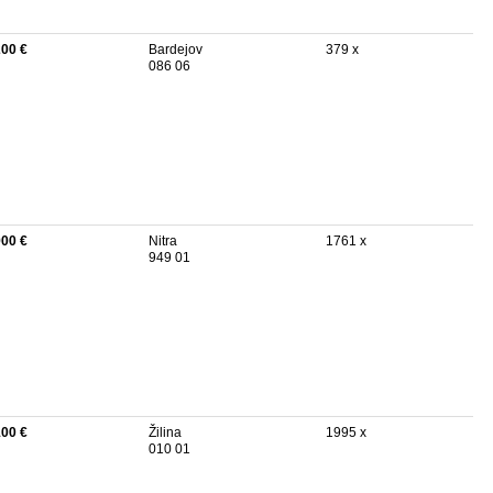
200 €
Bardejov
379 x
086 06
900 €
Nitra
1761 x
949 01
100 €
Žilina
1995 x
010 01