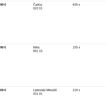
690 €
Čadca
635 x
022 01
990 €
Nitra
155 x
951 15
000 €
Liptovský Mikuláš
216 x
031 01