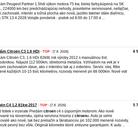
ám Peugeot Partner 1.5hdi výkon motora 75 kw, bielej farby,kúpená na SK
, 224000 km bez predchádzajúcej nehody, pravidelne servisované, nefajčiar,
i zachovalé, interiér a ložná plocha ako nová, jazdilo takmer stále diaľnicu,
 STK 13.4.2028.Volajte pondelok - piatok od 8:00 do 17:00 d ...
ám Citroën C3 1.6 HDi
6 
-
TOP
- [7.8. 2026]
ám Citroën C3, 1.6 HDi 82kW, rok výroby 2012 s manuálnou 6st.
odovkou. Nájazd 112 000km, strieborná metalíza. Vzhľadom na vek je v
om zachovalom stave, ako z interiéru tak aj z exteriéru. Servis: olej, filtre
né každých 10-15 tisíc kilometrov, rozvody menené pri 88 000km. Nové vstr
oën C4 1.2 81kw 2017
5 
-
TOP
- [7.8. 2026]
 fotiek v inzerate Predám
citroen
c4 s úsporným motorom. Ako nové
vané na slovensku, úplna servisna hisoria z
citroen
u. Auto je velmi
ovalé ako nové, lak bez preliačín a škrabancov, pri 102.000 menené rozvody,
ozk pevný bez vôle, Originál kilometre ktoré zmluvne garantujem. K autu ...