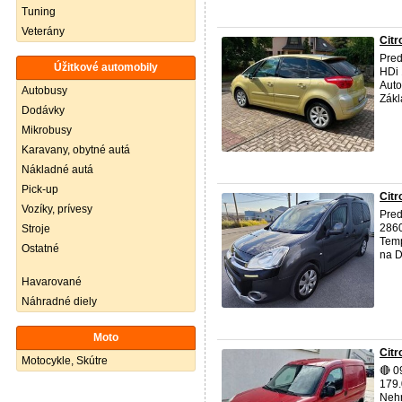
Tuning
Veterány
Citr
Pred
Úžitkové automobily
HDi 
Auto
Autobusy
Zákl
Dodávky
Mikrobusy
Karavany, obytné autá
Nákladné autá
Pick-up
Citr
Vozíky, prívesy
Pre
2860
Stroje
Temp
Ostatné
na D
Havarované
Náhradné diely
Moto
Citr
Motocykle, Skútre
🔴 
179.
Nehr