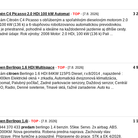
oën C4 Picasso 2.0 HDi 100 kW Automat
3 
-
TOP
- [7.8. 2026]
ám Citroën C4 Picasso s obľúbeným a spoľahlivým dieselovým motorom 2.0
100 kW (136 k) a 6-stupňovou robotizovanou automatickou prevodovkou.
 je priestranné, pohodlné a ideálne na každodenné jazdenie aj dlhšie cesty.
adné údaje: Rok výroby: 2008 Motor: 2.0 HDi, 100 kW (136 k) Pali ...
oen Berlingo 1.6 HDI Multispace
4 
-
TOP
- [7.8. 2026]
dám
citroen
Berlingo 1.6 HDI 84KW 115PS Diesel, r.v.8/2014 , najazdené :
00km Elektrické okná + zrkadla, Automatická dvojzonová klimatizácia,
omat, Palubný počítač, Zadné parkovacie senzory, Daždový senzor, Centrál
O, Radio, Denné svietenie, Tmavé sklá, ťažné zariadenie. Auto ku ...
oen Berlingo 1.4i
1 
-
TOP
- [7.8. 2026]
0944 370 433
predam
berlingo 1.4 benzin. 55kw. Servo. 2x airbag. ABS.
000KM. Nova geometria. Robena predna naprava. Zachovaly stav.
dzave. Plne funkčne a pojazdné. Pripravene do prace. STK a EK 4/2028.