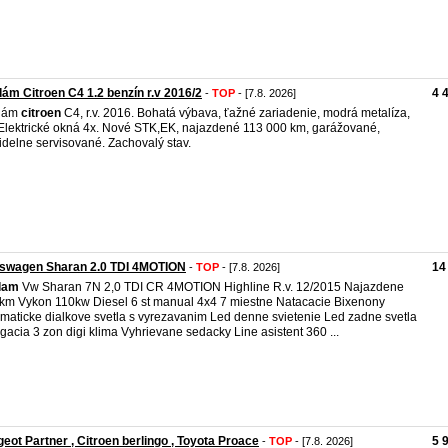
ám Citroen C4 1.2 benzín r.v 2016/2
4 
-
TOP
- [7.8. 2026]
dám
citroen
C4, r.v. 2016. Bohatá výbava, ťažné zariadenie, modrá metalíza,
Elektrické okná 4x. Nové STK,EK, najazdené 113 000 km, garážované,
idelne servisované. Zachovalý stav.
kswagen Sharan 2.0 TDI 4MOTION
14
-
TOP
- [7.8. 2026]
dam
Vw Sharan 7N 2,0 TDI CR 4MOTION Highline R.v. 12/2015 Najazdene
km Vykon 110kw Diesel 6 st manual 4x4 7 miestne Natacacie Bixenony
maticke dialkove svetla s vyrezavanim Led denne svietenie Led zadne svetla
gacia 3 zon digi klima Vyhrievane sedacky Line asistent 360 ...
eot Partner , Citroen berlingo , Toyota Proace
5 
-
TOP
- [7.8. 2026]