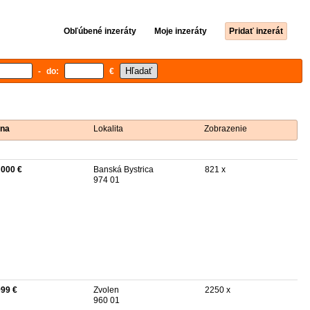
Obľúbené inzeráty
Moje inzeráty
Pridať inzerát
- do:
€
na
Lokalita
Zobrazenie
 000 €
Banská Bystrica
821 x
974 01
999 €
Zvolen
2250 x
960 01