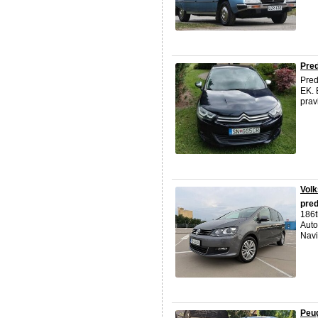
Pred
Pre
EK. 
prav
Vol
pre
186t
Auto
Navi
Peug