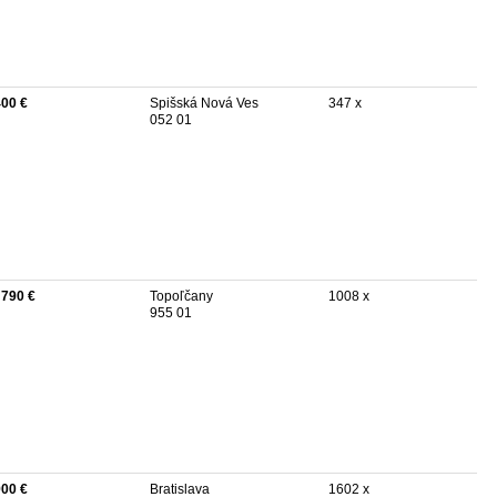
400 €
Spišská Nová Ves
347 x
052 01
 790 €
Topoľčany
1008 x
955 01
900 €
Bratislava
1602 x