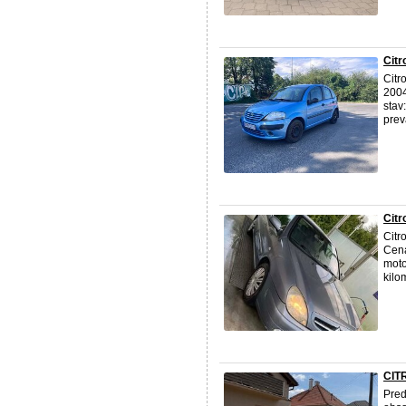
Citr
Citr
2004
stav
prev
Citr
Citr
Cena
moto
kilo
CIT
Pre