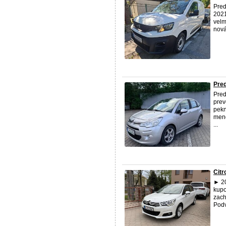
Pred
2021
velm
nová
Pred
Pred
prev
pekn
mene
...
Citr
► 20
kupo
zach
Podv