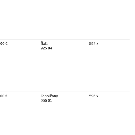
000 €
Šaľa
592 x
925 84
800 €
Topoľčany
596 x
955 01