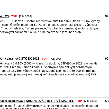
oen C3
99
-
TOP
- [7.8. 2026]
oën C3 1.1 Benzín – spoľahlivé mestské auto Predám Citroën C3, rok výroby
, s benzínovým motorom 1.1. Auto má najazdených 168 xxx km. Výbava a
: * modrá metalíza, * zimné prezutie, * spoľahlivý benzínový motor s nízkymi
ádzkovými nákladmi, * auto je plne pojazdné a jazdí bez probl ...
oën xsara nová STK EK 2028
90
-
TOP
- [7.8. 2026]
oën Xsara 1.6 16V (2005) – Klíma, 4x el. okná, STK/EK do 2028, zachovalé
: 999€ Predám Citroën Xsara s úsporným a spoľahlivým benzínovým
rom 1.6 16V.Rok výroby: 2005 Najazdené kilometre: 269 000 km (reálne
metre, auto je na svoj vek naozaj veľmi zachovalé a v dobrej kondícii) Pali ...
ROEN BERLINGO 1,6HDi / NOVÁ STK / PRVÝ MAJITEĽ
5 
-
TOP
- [7.8. 2026]
dám osobné auto značky
citroen
Berlingo Multispace s dieslovým motorom