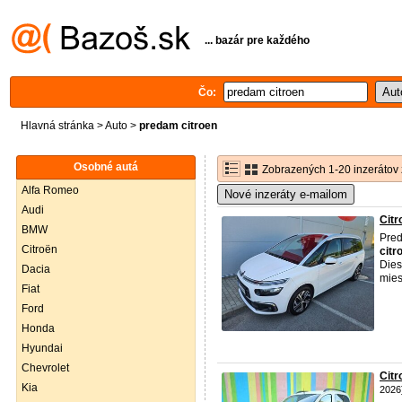
... bazár pre každého
Čo:
Hlavná stránka
>
Auto
>
predam citroen
Osobné autá
Zobrazených 1-20 inzerátov 
Alfa Romeo
Nové inzeráty e-mailom
Audi
Citr
BMW
Pre
Citroën
citr
Dies
Dacia
mies
Fiat
Ford
Honda
Hyundai
Chevrolet
Citr
Kia
2026