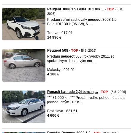
Peugeot 3008 1.5 BlueHDi 130k ...
-
TOP
- [8.8.
2026]
Predám veľmi zachovalý
peugeot
3008 1.5
BlueHDi 130 k (96 kW), 6- ...
Trnava - 917 01
14 990 €
Peugeot 508
-
TOP
- [8.8. 2026]
Predám
peugeot
508, rok výroby 2011, so
spoľahlivým dieselovým mo ...
Malacky - 901 01
4 100 €
Renault Latitude 2,0i benzín, ...
-
TOP
- [8.8. 2026]
*** 81.000 km *** Predám veľké pohodlné auto s
jednoduchým 103 k ...
Bratislava - 831 51
4 600 €