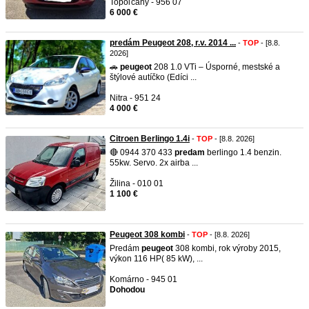
Topoľčany - 956 07
6 000 €
predám Peugeot 208, r.v. 2014 ...
-
TOP
- [8.8.
2026]
🚗
peugeot
208 1.0 VTi – Úsporné, mestské a
štýlové autíčko (Edíci ...
Nitra - 951 24
4 000 €
Citroen Berlingo 1.4i
-
TOP
- [8.8. 2026]
🔴 0944 370 433
predam
berlingo 1.4 benzin.
55kw. Servo. 2x airba ...
Žilina - 010 01
1 100 €
Peugeot 308 kombi
-
TOP
- [8.8. 2026]
Predám
peugeot
308 kombi, rok výroby 2015,
výkon 116 HP( 85 kW), ...
Komárno - 945 01
Dohodou