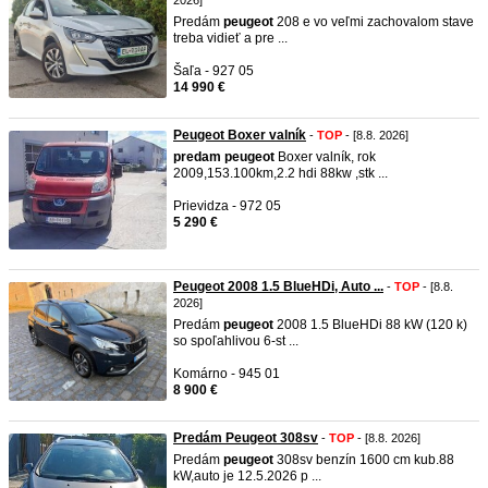
2026]
Predám
peugeot
208 e vo veľmi zachovalom stave
treba vidieť a pre ...
Šaľa - 927 05
14 990 €
Peugeot Boxer valník
-
TOP
- [8.8. 2026]
predam
peugeot
Boxer valník, rok
2009,153.100km,2.2 hdi 88kw ,stk ...
Prievidza - 972 05
5 290 €
Peugeot 2008 1.5 BlueHDi, Auto ...
-
TOP
- [8.8.
2026]
Predám
peugeot
2008 1.5 BlueHDi 88 kW (120 k)
so spoľahlivou 6-st ...
Komárno - 945 01
8 900 €
Predám Peugeot 308sv
-
TOP
- [8.8. 2026]
Predám
peugeot
308sv benzín 1600 cm kub.88
kW,auto je 12.5.2026 p ...