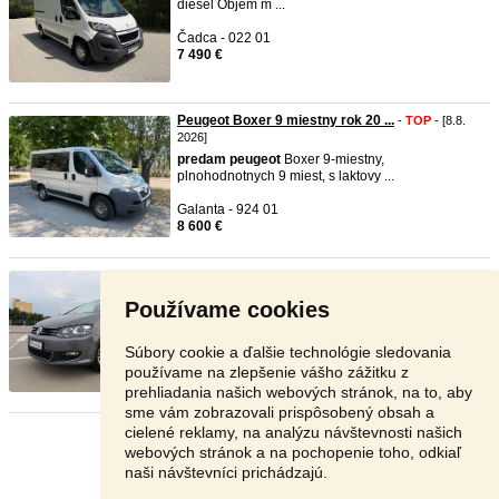
diesel Objem m ...
Čadca - 022 01
7 490 €
Peugeot Boxer 9 miestny rok 20 ...
-
TOP
- [8.8.
2026]
predam
peugeot
Boxer 9-miestny,
plnohodnotnych 9 miest, s laktovy ...
Galanta - 924 01
8 600 €
Volkswagen Sharan 2.0 TDI 4MOT ...
-
TOP
- [8.8.
2026]
Používame cookies
predam
Vw Sharan 7N 2,0 TDI CR 4MOTION
Highline R.v. 12/2015 Na ...
Súbory cookie a ďalšie technológie sledovania
Topoľčany - 955 01
používame na zlepšenie vášho zážitku z
14 790 €
prehliadania našich webových stránok, na to, aby
sme vám zobrazovali prispôsobený obsah a
cielené reklamy, na analýzu návštevnosti našich
Stránka:
1
2
3
Ďalšia
webových stránok a na pochopenie toho, odkiaľ
naši návštevníci prichádzajú.