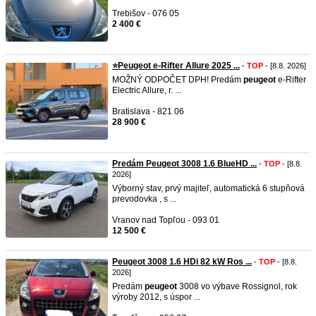
Trebišov - 076 05
2 400 €
⭐️Peugeot e-Rifter Allure 2025 ...
-
TOP
- [8.8. 2026]
MOŽNÝ ODPOČET DPH! Predám
peugeot
e-Rifter
Electric Allure, r. ...
Bratislava - 821 06
28 900 €
Predám Peugeot 3008 1.6 BlueHD ...
-
TOP
- [8.8.
2026]
Výborný stav, prvý majiteľ, automatická 6 stupňová
prevodovka , s ...
Vranov nad Topľou - 093 01
12 500 €
Peugeot 3008 1.6 HDi 82 kW Ros ...
-
TOP
- [8.8.
2026]
Predám
peugeot
3008 vo výbave Rossignol, rok
výroby 2012, s úspor ...