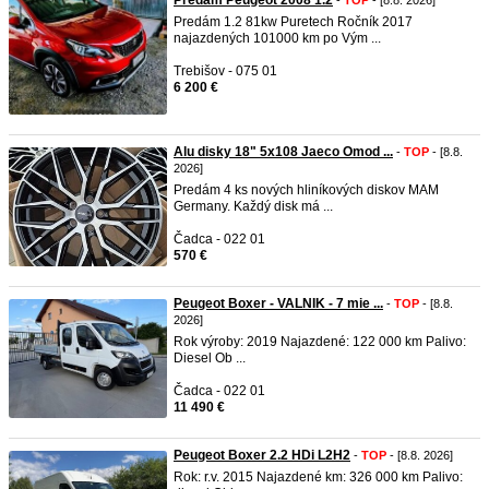
Predám Peugeot 2008 1.2
-
TOP
- [8.8. 2026]
Predám 1.2 81kw Puretech Ročník 2017
najazdených 101000 km po Vým ...
Trebišov - 075 01
6 200 €
Alu disky 18" 5x108 Jaeco Omod ...
-
TOP
- [8.8.
2026]
Predám 4 ks nových hliníkových diskov MAM
Germany. Každý disk má ...
Čadca - 022 01
570 €
Peugeot Boxer - VALNIK - 7 mie ...
-
TOP
- [8.8.
2026]
Rok výroby: 2019 Najazdené: 122 000 km Palivo:
Diesel Ob ...
Čadca - 022 01
11 490 €
Peugeot Boxer 2.2 HDi L2H2
-
TOP
- [8.8. 2026]
Rok: r.v. 2015 Najazdené km: 326 000 km Palivo: