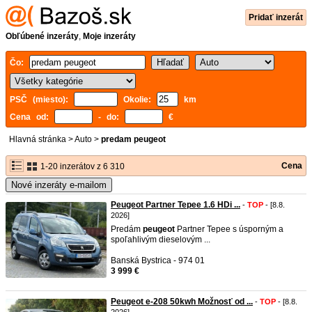
Pridať inzerát
Obľúbené inzeráty
,
Moje inzeráty
Čo:
PSČ (miesto):
Okolie:
km
Cena od:
- do:
€
Hlavná stránka
>
Auto
>
predam peugeot
Cena
1-20 inzerátov z 6 310
Nové inzeráty e-mailom
Peugeot Partner Tepee 1.6 HDi ...
-
TOP
- [8.8.
2026]
Predám
peugeot
Partner Tepee s úsporným a
spoľahlivým dieselovým ...
Banská Bystrica - 974 01
3 999 €
Peugeot e-208 50kwh Možnosť od ...
-
TOP
- [8.8.