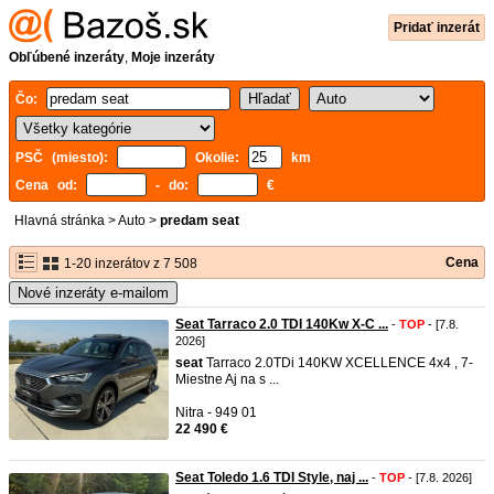
Pridať inzerát
Obľúbené inzeráty
,
Moje inzeráty
Čo:
PSČ (miesto):
Okolie:
km
Cena od:
- do:
€
Hlavná stránka
>
Auto
>
predam seat
Cena
1-20 inzerátov z 7 508
Nové inzeráty e-mailom
Seat Tarraco 2.0 TDI 140Kw X-C ...
-
TOP
- [7.8.
2026]
seat
Tarraco 2.0TDi 140KW XCELLENCE 4x4 , 7-
Miestne Aj na s ...
Nitra - 949 01
22 490 €
Seat Toledo 1.6 TDI Style, naj ...
-
TOP
- [7.8. 2026]