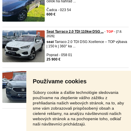
celok na náhrad ...
Čadca - 023 54
600 €
Seat Tarraco 2.0 TDI 110kw DSG ...
-
TOP
- [7.8.
2026]
seat
Tarraco 2.0 TDI DSG Xcellence – TOP výbava
| 150 k | 360° ka ...
Poprad - 058 01
25 900 €
Seat Tarraco 2.0 TDI 150 Style ...
-
TOP
- [7.8.
2026]
Používame cookies
🚙
seat
Tarraco 2.0 TDI 150 Style Family DSG –
Panoráma | Kamera | ...
Súbory cookie a ďalšie technológie sledovania
Poprad - 058 01
používame na zlepšenie vášho zážitku z
19 899 €
prehliadania našich webových stránok, na to, aby
sme vám zobrazovali prispôsobený obsah a
cielené reklamy, na analýzu návštevnosti našich
Stránka:
1
2
3
Ďalšia
webových stránok a na pochopenie toho, odkiaľ
naši návštevníci prichádzajú.