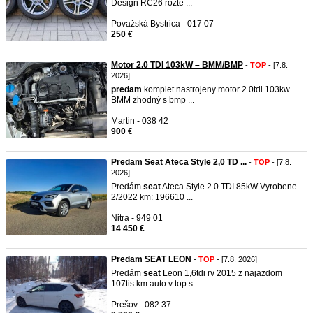
Design RC26 rozte ...
Považská Bystrica - 017 07
250 €
Motor 2.0 TDI 103kW – BMM/BMP
-
TOP
- [7.8.
2026]
predam
komplet nastrojeny motor 2.0tdi 103kw
BMM zhodný s bmp ...
Martin - 038 42
900 €
Predam Seat Ateca Style 2,0 TD ...
-
TOP
- [7.8.
2026]
Predám
seat
Ateca Style 2.0 TDI 85kW Vyrobene
2/2022 km: 196610 ...
Nitra - 949 01
14 450 €
Predam SEAT LEON
-
TOP
- [7.8. 2026]
Predám
seat
Leon 1,6tdi rv 2015 z najazdom
107tis km auto v top s ...
Prešov - 082 37