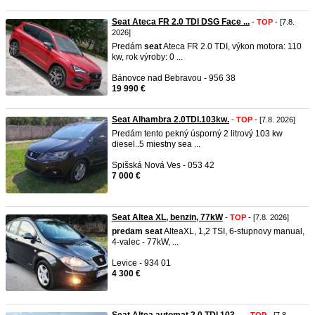
Seat Ateca FR 2.0 TDI DSG Face ...
-
TOP
- [7.8.
2026]
Predám
seat
Ateca FR 2.0 TDI, výkon motora: 110
kw, rok výroby: 0 ...
Bánovce nad Bebravou - 956 38
19 990 €
Seat Alhambra 2.0TDI.103kw.
-
TOP
- [7.8. 2026]
Predám tento pekný úsporný 2 litrový 103 kw
diesel..5 miestny sea ...
Spišská Nová Ves - 053 42
7 000 €
Seat Altea XL, benzin, 77kW
-
TOP
- [7.8. 2026]
predam
seat
AlteaXL, 1,2 TSI, 6-stupnovy manual,
4-valec - 77kW, ...
Levice - 934 01
4 300 €