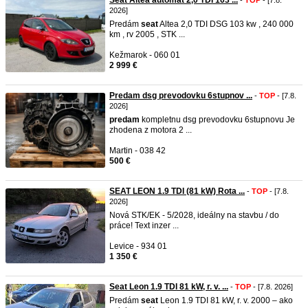
Seat Altea automat 2,0 TDI 103 ...
-
TOP
- [7.8.
2026]
Predám
seat
Altea 2,0 TDI DSG 103 kw , 240 000
km , rv 2005 , STK ...
Kežmarok - 060 01
2 999 €
Predam dsg prevodovku 6stupnov ...
-
TOP
- [7.8.
2026]
predam
kompletnu dsg prevodovku 6stupnovu Je
zhodena z motora 2 ...
Martin - 038 42
500 €
SEAT LEON 1.9 TDI (81 kW) Rota ...
-
TOP
- [7.8.
2026]
Nová STK/EK - 5/2028, ideálny na stavbu / do
práce! Text inzer ...
Levice - 934 01
1 350 €
Seat Leon 1.9 TDI 81 kW, r. v. ...
-
TOP
- [7.8. 2026]
Predám
seat
Leon 1.9 TDI 81 kW, r. v. 2000 – ako