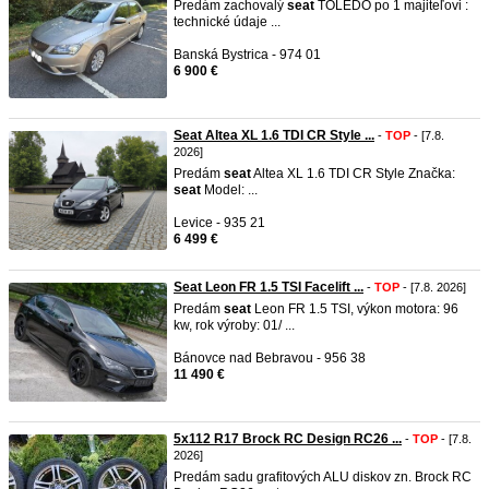
Predám zachovalý
seat
TOLEDO po 1 majiteľovi :
technické údaje ...
Banská Bystrica - 974 01
6 900 €
Seat Altea XL 1.6 TDI CR Style ...
-
TOP
- [7.8.
2026]
Predám
seat
Altea XL 1.6 TDI CR Style Značka:
seat
Model: ...
Levice - 935 21
6 499 €
Seat Leon FR 1.5 TSI Facelift ...
-
TOP
- [7.8. 2026]
Predám
seat
Leon FR 1.5 TSI, výkon motora: 96
kw, rok výroby: 01/ ...
Bánovce nad Bebravou - 956 38
11 490 €
5x112 R17 Brock RC Design RC26 ...
-
TOP
- [7.8.
2026]
Predám sadu grafitových ALU diskov zn. Brock RC