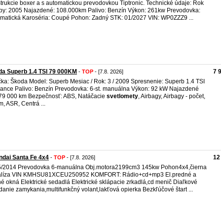
trukcie boxer a s automatickou prevodovkou Tiptronic. Technické údaje: Rok
by: 2005 Najazdené: 108.000km Palivo: Benzín Výkon: 261kw Prevodovka:
matická Karoséria: Coupé Pohon: Zadný STK: 01/2027 VIN: WP0ZZZ9 ...
a Superb 1.4 TSI 79 000KM
7 
-
TOP
- [7.8. 2026]
ka: Škoda Model: Superb Mesiac / Rok: 3 / 2009 Spresnenie: Superb 1.4 TSI
ance Palivo: Benzín Prevodovka: 6-st. manuálna Výkon: 92 kW Najazdené
79 000 km Bezpečnosť: ABS, Natáčacie
svetlomety
, Airbagy, Airbagy - počet,
m, ASR, Centrá ...
dai Santa Fe 4x4
12
-
TOP
- [7.8. 2026]
5/2014 Prevodovka 6-manuálna Obj.motora2199cm3 145kw Pohon4x4,čierna
alíza VIN KMHSU81XCEU250952 KOMFORT: Rádio+cd+mp3 El.predné a
é okná Elektrické sedadlá Elektrické sklápacie zrkadlá,cd menič Diaľkové
danie zamykania,multifunkčný volant,lakťová opierka Bezkľúčové štart ...