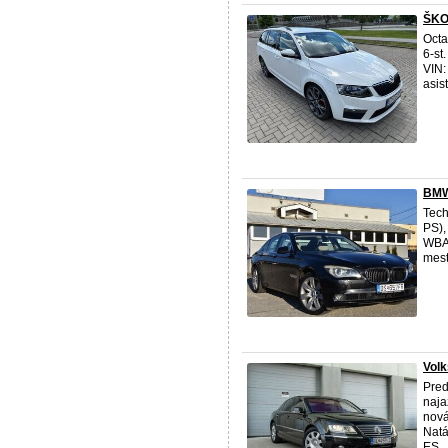
ŠKO
Octa
6-st
VIN
asis
BMW
Tech
PS),
WBAK
mest
Volk
Pred
naja
nová
Nat
ES ..