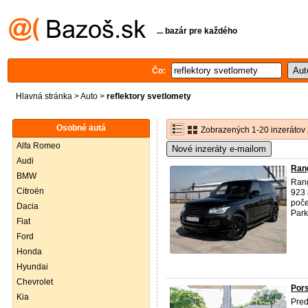
... bazár pre každého
Čo:
Hlavná stránka
>
Auto
>
reflektory svetlomety
Osobné autá
Zobrazených 1-20 inzerátov 
Alfa Romeo
Nové inzeráty e-mailom
Audi
Rang
BMW
Rang
Citroën
923 
poče
Dacia
Park
Fiat
Ford
Honda
Hyundai
Chevrolet
Pors
Kia
Pred