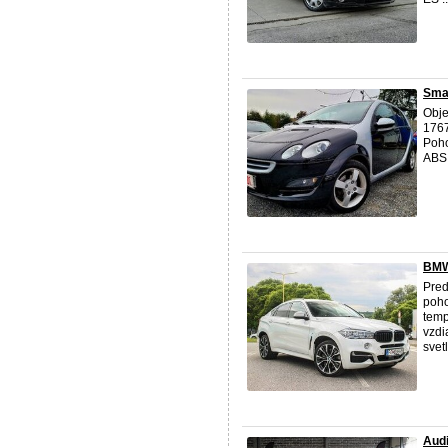
Smar
Obje
1767
Poh
ABS,
BMW
Pred
poho
temp
vzdi
svetl
Audi