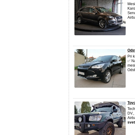
Mesi
Karo
Serv
Airb
Odst
Pri 
✅ Na
mesi
Odst
Toyo
Tech
DV.,
Airb
sve