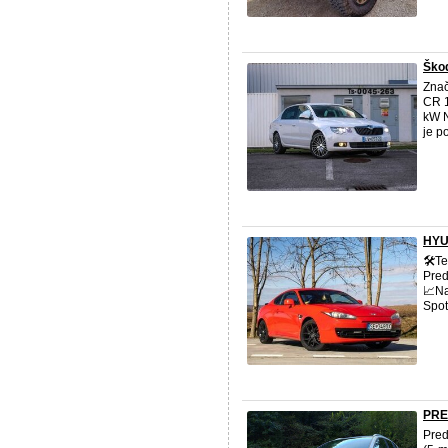
Ško
Znač
CR 1
kW N
je p
HYU
🛠️T
Pred
📈N
Spot
PRE
Pred