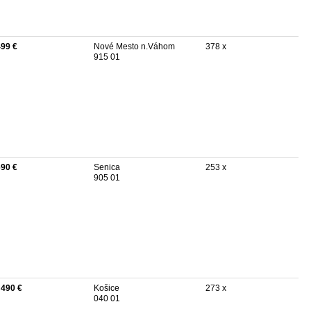
499 €
Nové Mesto n.Váhom
378 x
915 01
690 €
Senica
253 x
905 01
 490 €
Košice
273 x
040 01