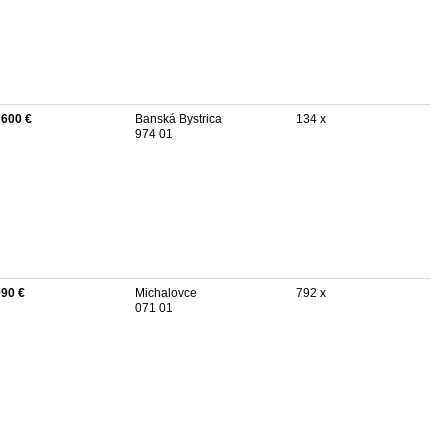
 600 €
Banská Bystrica
134 x
974 01
990 €
Michalovce
792 x
071 01