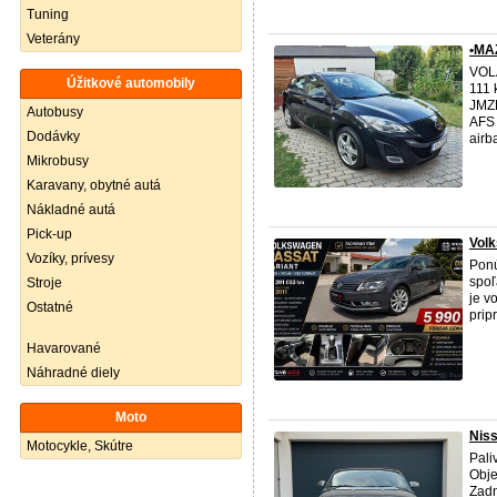
Tuning
Veterány
•MAZ
VOLA
Úžitkové automobily
111 
JMZ
Autobusy
AFS 
Dodávky
airba
Mikrobusy
Karavany, obytné autá
Nákladné autá
Pick-up
Volk
Vozíky, prívesy
Ponú
spoľ
Stroje
je v
Ostatné
prip
Havarované
Náhradné diely
Moto
Niss
Motocykle, Skútre
Pali
Obje
Zadn