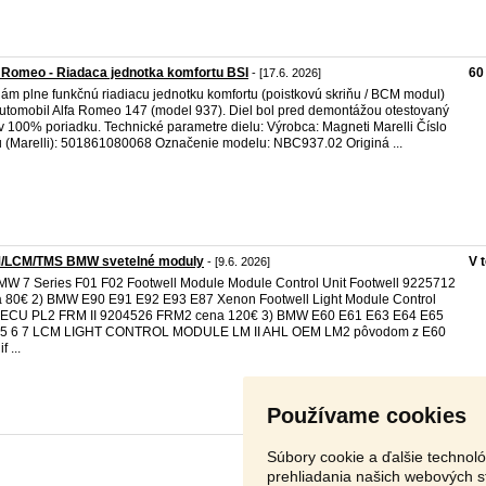
 Romeo - Riadaca jednotka komfortu BSI
60
- [17.6. 2026]
ám plne funkčnú riadiacu jednotku komfortu (poistkovú skriňu / BCM modul)
utomobil Alfa Romeo 147 (model 937). Diel bol pred demontážou otestovaný
 v 100% poriadku. Technické parametre dielu: Výrobca: Magneti Marelli Číslo
u (Marelli): 501861080068 Označenie modelu: NBC937.02 Originá ...
/LCM/TMS BMW svetelné moduly
V 
- [9.6. 2026]
MW 7 Series F01 F02 Footwell Module Module Control Unit Footwell 9225712
 80€ 2) BMW E90 E91 E92 E93 E87 Xenon Footwell Light Module Control
t ECU PL2 FRM II 9204526 FRM2 cena 120€ 3) BMW E60 E61 E63 E64 E65
 5 6 7 LCM LIGHT CONTROL MODULE LM II AHL OEM LM2 pôvodom z E60
f ...
Používame cookies
Súbory cookie a ďalšie technol
prehliadania našich webových s