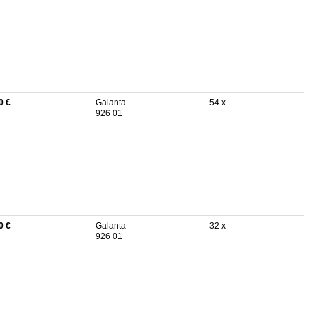
0 €
Galanta
54 x
926 01
0 €
Galanta
32 x
926 01