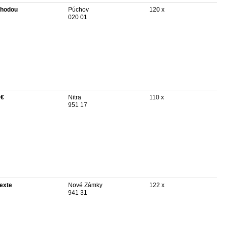
hodou
Púchov
120 x
020 01
 €
Nitra
110 x
951 17
texte
Nové Zámky
122 x
941 31