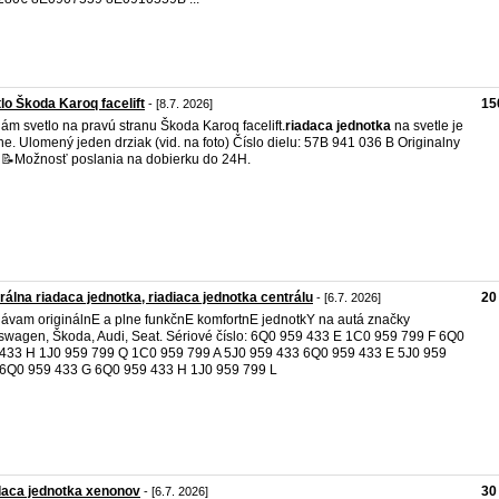
lo Škoda Karoq facelift
15
- [8.7. 2026]
ám svetlo na pravú stranu Škoda Karoq facelift.
riadaca
jednotka
na svetle je
ne. Ulomený jeden drziak (vid. na foto) Číslo dielu: 57B 941 036 B Originalny
. 📝Možnosť poslania na dobierku do 24H.
rálna riadaca jednotka, riadiaca jednotka centrálu
20
- [6.7. 2026]
ávam originálnE a plne funkčnE komfortnE jednotkY na autá značky
swagen, Škoda, Audi, Seat. Sériové číslo: 6Q0 959 433 E 1C0 959 799 F 6Q0
433 H 1J0 959 799 Q 1C0 959 799 A 5J0 959 433 6Q0 959 433 E 5J0 959
6Q0 959 433 G 6Q0 959 433 H 1J0 959 799 L
daca jednotka xenonov
30
- [6.7. 2026]