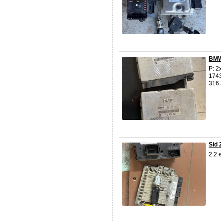
BMW 
P: 2
174
316 
Sid 
2.2 