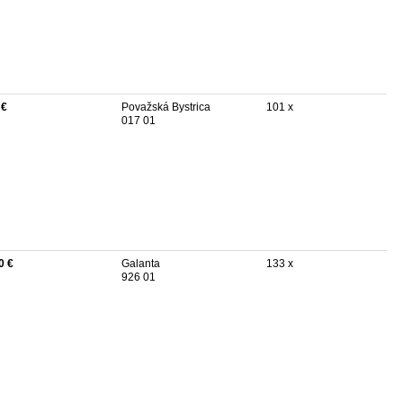
 €
Považská Bystrica
101 x
017 01
0 €
Galanta
133 x
926 01