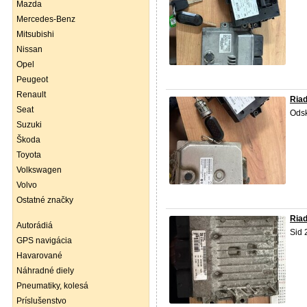
Mazda
Mercedes-Benz
Mitsubishi
Nissan
Opel
Peugeot
Renault
Riad
Seat
Odsk
Suzuki
Škoda
Toyota
Volkswagen
Volvo
Ostatné značky
Riad
Autorádiá
Sid
GPS navigácia
Havarované
Náhradné diely
Pneumatiky, kolesá
Príslušenstvo