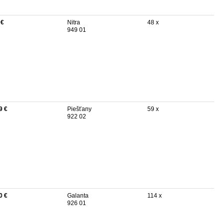
 €
Nitra
48 x
949 01
9 €
Piešťany
59 x
922 02
0 €
Galanta
114 x
926 01