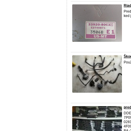
Ria
Pre
ked 
Škod
Použ
pred
DDE
7P0
028
4F0
BA -