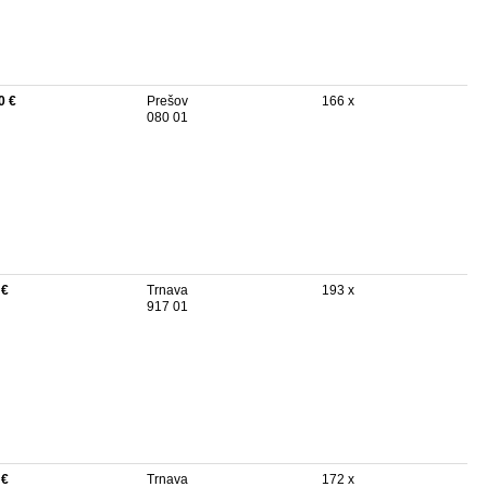
0 €
Prešov
166 x
080 01
 €
Trnava
193 x
917 01
 €
Trnava
172 x