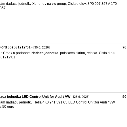
ám riadace jednotky Xenonov na vw group, Císla dielov: 8P0 907 357 A 1T0
 357
 Ford 30s581212f01
70
- [30.6. 2026]
us Cmax a podobne.
riadaca
jednotka
, poistkova skrina, relatka. Čislo dielu
581212f01
aca jednotka LED Control Unit for Audi / VW
50
- [25.6. 2026]
am riadiacu jednotku Hella 4K0 941 591 CJ LED Control Unit for Audi / VW
 50 euro