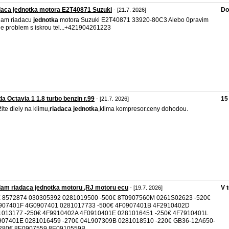
daca jednotka motora E2T40871 Suzuki
Do
- [21.7. 2026]
dam riadacu
jednotka
motora Suzuki E2T40871 33920-80C3 Alebo 0pravim
je problem s iskrou tel...+421904261223
a Octavia 1 1.8 turbo benzin r.99
15
- [21.7. 2026]
ite diely na klimu,
riadaca
jednotka
,klima kompresor.ceny dohodou.
am riadaca jednotka motoru ,RJ motoru ecu
V 
- [19.7. 2026]
 8572874 030305392 0281019500 -500€ 8T0907560M 0261S02623 -520€
907401F 4G0907401 0281017733 -500€ 4F0907401B 4F2910402D
1013177 -250€ 4F9910402A 4F0910401E 0281016451 -250€ 4F7910401L
907401E 0281016459 -270€ 04L907309B 0281018510 -220€ GB36-12A650-
280€ 8E0907559 8E0910559B ...