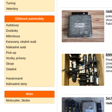
Tuning
Veterány
riad
poki
Úžitkové automobily
vhod
Fabi
Autobusy
Dodávky
Mikrobusy
Karavany, obytné autá
Nákladné autá
Pick-up
BMW 
Vozíky, prívesy
Pred
(zme
Stroje
200k
Ostatné
cena
Havarované
Náhradné diely
Moto
Set 
Motocykle, Skútre
riad