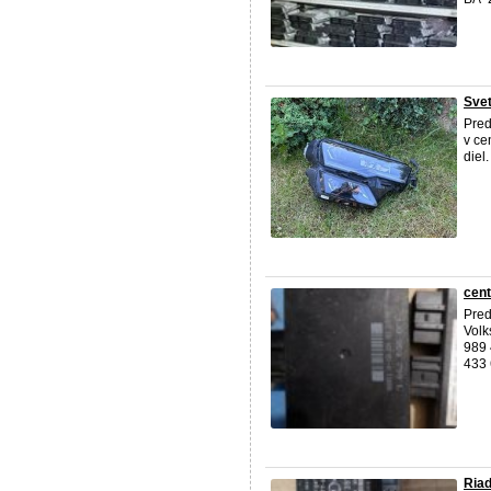
Svet
Pred
v ce
diel
cent
Pred
Volk
989 
433 
Ria