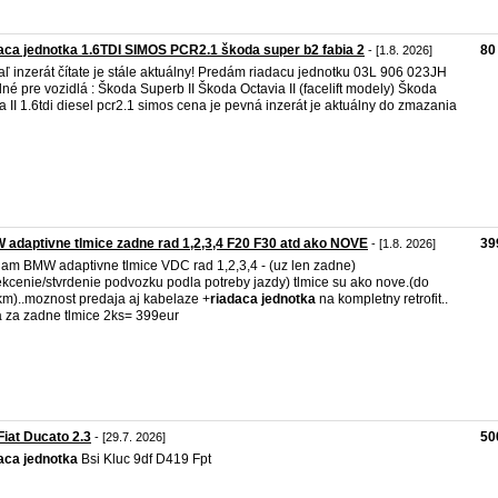
aca jednotka 1.6TDI SIMOS PCR2.1 škoda super b2 fabia 2
80
- [1.8. 2026]
aľ inzerát čítate je stále aktuálny! Predám riadacu jednotku 03L 906 023JH
né pre vozidlá : Škoda Superb II Škoda Octavia II (facelift modely) Škoda
a II 1.6tdi diesel pcr2.1 simos cena je pevná inzerát je aktuálny do zmazania
adaptivne tlmice zadne rad 1,2,3,4 F20 F30 atd ako NOVE
39
- [1.8. 2026]
am BMW adaptivne tlmice VDC rad 1,2,3,4 - (uz len zadne)
kcenie/stvrdenie podvozku podla potreby jazdy) tlmice su ako nove.(do
m)..moznost predaja aj kabelaze +
riadaca
jednotka
na kompletny retrofit..
 za zadne tlmice 2ks= 399eur
Fiat Ducato 2.3
50
- [29.7. 2026]
aca
jednotka
Bsi Kluc 9df D419 Fpt