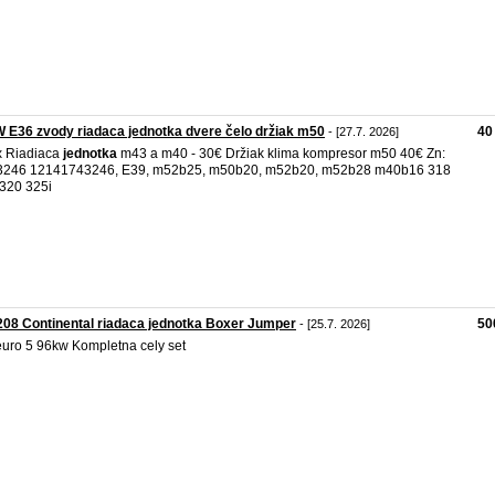
E36 zvody riadaca jednotka dvere čelo držiak m50
40
- [27.7. 2026]
x Riadiaca
jednotka
m43 a m40 - 30€ Držiak klima kompresor m50 40€ Zn:
3246 12141743246, E39, m52b25, m50b20, m52b20, m52b28 m40b16 318
320 325i
208 Continental riadaca jednotka Boxer Jumper
50
- [25.7. 2026]
euro 5 96kw Kompletna cely set