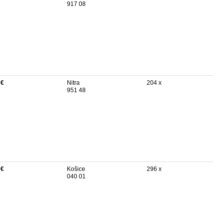
917 08
 €
Nitra
204 x
951 48
 €
Košice
296 x
040 01