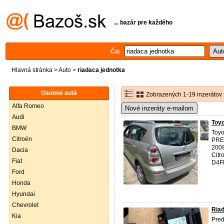
... bazár pre každého
Čo:
Hlavná stránka
>
Auto
>
riadaca jednotka
Osobné autá
Zobrazených 1-19 inzerátov 
Alfa Romeo
Nové inzeráty e-mailom
Audi
Toyo
BMW
Toyo
Citroën
PRE
200
Dacia
Cit
Fiat
D4FD
Ford
Honda
Hyundai
Chevrolet
Ria
Kia
Pred