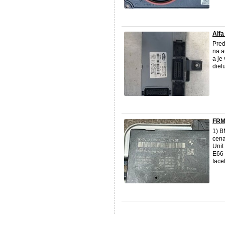
Alfa
Pred
na a
a je
diel
FRM
1) B
cena
Uni
E66
faceli