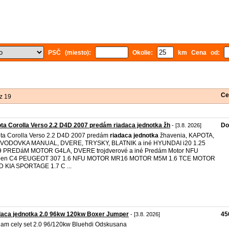
PSČ (miesto):
Okolie:
km Cena od:
Ce
z 19
ta Corolla Verso 2.2 D4D 2007 predám riadaca jednotka žh
Do
- [3.8. 2026]
ta Corolla Verso 2.2 D4D 2007 predám
riadaca
jednotka
žhavenia, KAPOTA,
VODOVKA MANUAL, DVERE, TRYSKY, BLATNIK a iné HYUNDAI i20 1.25
9 PREDáM MOTOR G4LA, DVERE trojdverové a iné Predám Motor NFU
roen C4 PEUGEOT 307 1.6 NFU MOTOR MR16 MOTOR M5M 1.6 TCE MOTOR
 KIA SPORTAGE 1.7 C ...
daca jednotka 2.0 96kw 120kw Boxer Jumper
45
- [3.8. 2026]
am cely set 2.0 96/120kw Bluehdi Odskusana