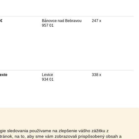
 €
Bánovce nad Bebravou
247 x
957 01
texte
Levice
338 x
934 01
ógie sledovania používame na zlepšenie vášho zážitku z
tránok, na to, aby sme vám zobrazovali prispôsobený obsah a