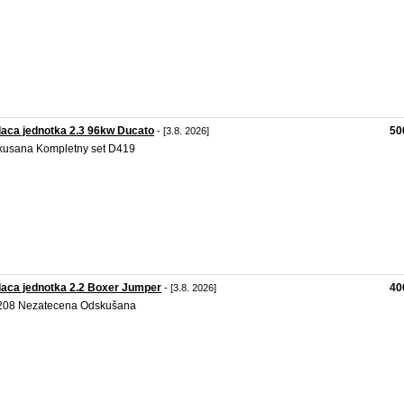
aca jednotka 2.3 96kw Ducato
50
- [3.8. 2026]
usana Kompletny set D419
aca jednotka 2.2 Boxer Jumper
40
- [3.8. 2026]
 208 Nezatecena Odskušana