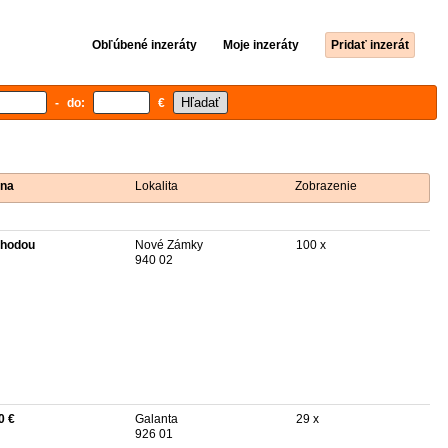
Obľúbené inzeráty
Moje inzeráty
Pridať inzerát
- do:
€
na
Lokalita
Zobrazenie
hodou
Nové Zámky
100 x
940 02
0 €
Galanta
29 x
926 01