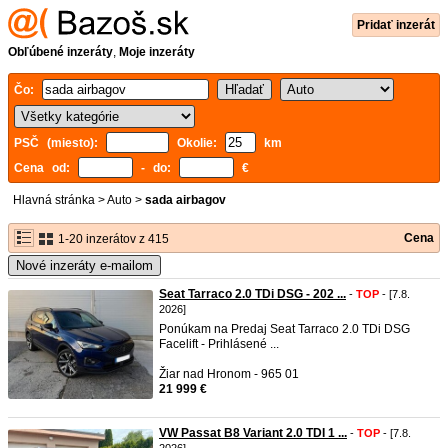
Pridať inzerát
Obľúbené inzeráty
,
Moje inzeráty
Čo:
PSČ (miesto):
Okolie:
km
Cena od:
- do:
€
Hlavná stránka
>
Auto
>
sada airbagov
Cena
1-20 inzerátov z 415
Nové inzeráty e-mailom
Seat Tarraco 2.0 TDi DSG - 202 ...
-
TOP
- [7.8.
2026]
Ponúkam na Predaj Seat Tarraco 2.0 TDi DSG
Facelift - Prihlásené ...
Žiar nad Hronom - 965 01
21 999 €
VW Passat B8 Variant 2.0 TDI 1 ...
-
TOP
- [7.8.