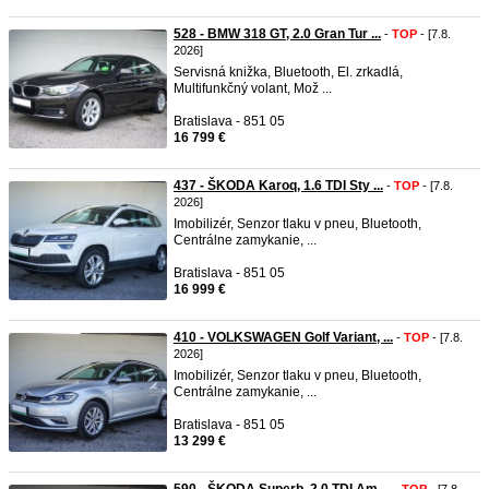
528 - BMW 318 GT, 2.0 Gran Tur ...
-
TOP
- [7.8.
2026]
Servisná knižka, Bluetooth, El. zrkadlá,
Multifunkčný volant, Mož ...
Bratislava - 851 05
16 799 €
437 - ŠKODA Karoq, 1.6 TDI Sty ...
-
TOP
- [7.8.
2026]
Imobilizér, Senzor tlaku v pneu, Bluetooth,
Centrálne zamykanie, ...
Bratislava - 851 05
16 999 €
410 - VOLKSWAGEN Golf Variant, ...
-
TOP
- [7.8.
2026]
Imobilizér, Senzor tlaku v pneu, Bluetooth,
Centrálne zamykanie, ...
Bratislava - 851 05
13 299 €