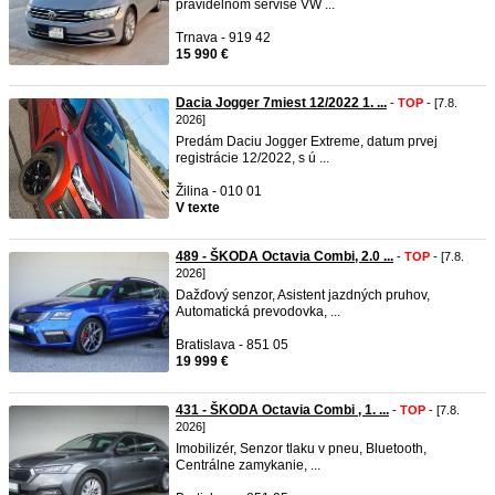
pravidelnom servise VW ...
Trnava - 919 42
15 990 €
Dacia Jogger 7miest 12/2022 1. ...
-
TOP
- [7.8.
2026]
Predám Daciu Jogger Extreme, datum prvej
registrácie 12/2022, s ú ...
Žilina - 010 01
V texte
489 - ŠKODA Octavia Combi, 2.0 ...
-
TOP
- [7.8.
2026]
Dažďový senzor, Asistent jazdných pruhov,
Automatická prevodovka, ...
Bratislava - 851 05
19 999 €
431 - ŠKODA Octavia Combi , 1. ...
-
TOP
- [7.8.
2026]
Imobilizér, Senzor tlaku v pneu, Bluetooth,
Centrálne zamykanie, ...