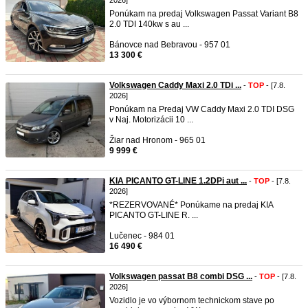
2026]
Ponúkam na predaj Volkswagen Passat Variant B8
2.0 TDI 140kw s au ...
Bánovce nad Bebravou - 957 01
13 300 €
Volkswagen Caddy Maxi 2.0 TDi ...
-
TOP
- [7.8.
2026]
Ponúkam na Predaj VW Caddy Maxi 2.0 TDI DSG
v Naj. Motorizácii 10 ...
Žiar nad Hronom - 965 01
9 999 €
KIA PICANTO GT-LINE 1.2DPi aut ...
-
TOP
- [7.8.
2026]
*REZERVOVANÉ* Ponúkame na predaj KIA
PICANTO GT-LINE R. ...
Lučenec - 984 01
16 490 €
Volkswagen passat B8 combi DSG ...
-
TOP
- [7.8.
2026]
Vozidlo je vo výbornom technickom stave po