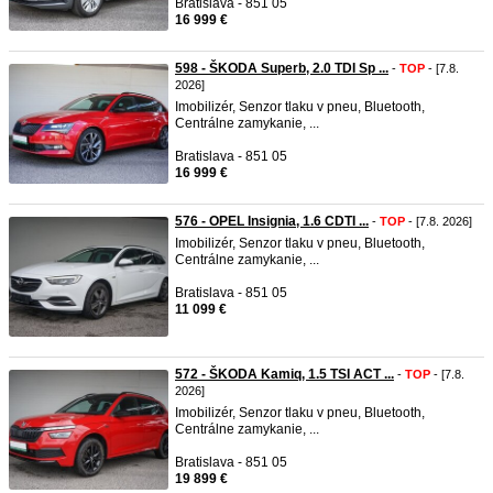
Bratislava - 851 05
16 999 €
598 - ŠKODA Superb, 2.0 TDI Sp ...
-
TOP
- [7.8.
2026]
Imobilizér, Senzor tlaku v pneu, Bluetooth,
Centrálne zamykanie, ...
Bratislava - 851 05
16 999 €
576 - OPEL Insignia, 1.6 CDTI ...
-
TOP
- [7.8. 2026]
Imobilizér, Senzor tlaku v pneu, Bluetooth,
Centrálne zamykanie, ...
Bratislava - 851 05
11 099 €
572 - ŠKODA Kamiq, 1.5 TSI ACT ...
-
TOP
- [7.8.
2026]
Imobilizér, Senzor tlaku v pneu, Bluetooth,
Centrálne zamykanie, ...
Bratislava - 851 05
19 899 €