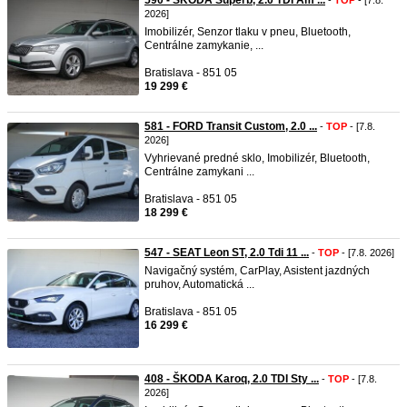
590 - ŠKODA Superb, 2.0 TDI Am ...
-
TOP
- [7.8.
2026]
Imobilizér, Senzor tlaku v pneu, Bluetooth,
Centrálne zamykanie, ...
Bratislava - 851 05
19 299 €
581 - FORD Transit Custom, 2.0 ...
-
TOP
- [7.8.
2026]
Vyhrievané predné sklo, Imobilizér, Bluetooth,
Centrálne zamykani ...
Bratislava - 851 05
18 299 €
547 - SEAT Leon ST, 2.0 Tdi 11 ...
-
TOP
- [7.8. 2026]
Navigačný systém, CarPlay, Asistent jazdných
pruhov, Automatická ...
Bratislava - 851 05
16 299 €
408 - ŠKODA Karoq, 2.0 TDI Sty ...
-
TOP
- [7.8.
2026]