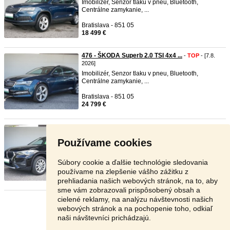
Imobilizér, Senzor tlaku v pneu, Bluetooth,
Centrálne zamykanie, ...
Bratislava - 851 05
18 499 €
476 - ŠKODA Superb 2.0 TSI 4x4 ...
-
TOP
- [7.8.
2026]
Imobilizér, Senzor tlaku v pneu, Bluetooth,
Centrálne zamykanie, ...
Bratislava - 851 05
24 799 €
474 - BMW X1 2.0 S-Drive 110kW ...
-
TOP
- [7.8.
2026]
Používame cookies
Imobilizér, Senzor tlaku v pneu, Bluetooth,
Centrálne zamykanie, ...
Súbory cookie a ďalšie technológie sledovania
Bratislava - 851 05
používame na zlepšenie vášho zážitku z
21 899 €
prehliadania našich webových stránok, na to, aby
sme vám zobrazovali prispôsobený obsah a
cielené reklamy, na analýzu návštevnosti našich
Stránka:
1
2
3
Ďalšia
webových stránok a na pochopenie toho, odkiaľ
naši návštevníci prichádzajú.