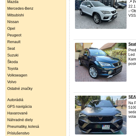
Mazda
📍 P
22.1
Mercedes-Benz
✅Obj
Mitsubishi
VSSZ
Nissan
Opel
Peugeot
Renault
Seat
Seat
Pre
Led 
Suzuki
Kame
Škoda
posl
Toyota
Volkswagen
Volvo
Ostatné značky
SEA
Autorádiá
Na P
GPS navigácia
5100
seda
Havarované
vola
Náhradné diely
Pneumatiky, kolesá
Príslušenstvo