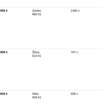
 990 €
Zvolen
2360 x
960 01
 999 €
Žilina
707 x
010 01
 600 €
Nitra
496 x
949 01