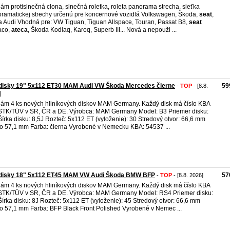
ám protislnečná clona, slnečná roletka, roleta panorama strecha, sieťka
ramatickej strechy určenú pre koncernové vozidlá Volkswagen, Škoda,
seat
,
 Audi Vhodná pre: VW Tiguan, Tiguan Allspace, Touran, Passat B8,
seat
aco,
ateca
, Škoda Kodiaq, Karoq, Superb III... Nová a nepouži ...
 disky 19" 5x112 ET30 MAM Audi VW Škoda Mercedes čierne
59
-
TOP
- [8.8.
]
ám 4 ks nových hliníkových diskov MAM Germany. Každý disk má číslo KBA
STK/TÜV v SR, ČR a DE. Výrobca: MAM Germany Model: B3 Priemer disku:
Šírka disku: 8,5J Rozteč: 5x112 ET (vyloženie): 30 Stredový otvor: 66,6 mm
o 57,1 mm Farba: čierna Vyrobené v Nemecku KBA: 54537 ...
 disky 18" 5x112 ET45 MAM VW Audi Škoda BMW BFP
57
-
TOP
- [8.8. 2026]
ám 4 ks nových hliníkových diskov MAM Germany. Každý disk má číslo KBA
STK/TÜV v SR, ČR a DE. Výrobca: MAM Germany Model: RS4 Priemer disku:
Šírka disku: 8J Rozteč: 5x112 ET (vyloženie): 45 Stredový otvor: 66,6 mm
o 57,1 mm Farba: BFP Black Front Polished Vyrobené v Nemec ...