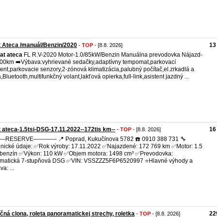
 Ateca /manuál/Benzin/2020
13
-
TOP
- [8.8. 2026]
at
ateca
FL R.V-2020 Motor-1.0/85kW/Benzin Manuálna prevodovka Nájazd-
00km ➡️Výbava:vyhrievané sedačky,adaptívny tempomat,parkovací
tent,parkovacie senzory,2-zónová klimatizácia,palubný počítač,el.zrkadlá a
,Bluetooth,multifunkčný volant,lakťová opierka,full-link,asistent jazdný ...
 ateca-1.5tsi-DSG-17.11.2022--172tis km--
16
-
TOP
- [8.8. 2026]
RESERVE———— 📍 Poprad, Kukučínova 5782 ☎️ 0910 388 731 🔧
nické údaje: ✅Rok výroby: 17.11.2022 ✅Najazdené: 172 769 km ✅Motor: 1.5
 benzín ✅Výkon: 110 kW ✅Objem motora: 1498 cm³ ✅Prevodovka:
omatická 7-stupňová DSG ✅VIN: VSSZZZ5F6P6520997 ⭐Hlavné výhody a
a: ...
čná clona, roleta panoramatickej strechy, roletka
22
-
TOP
- [8.8. 2026]