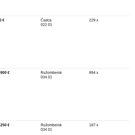
0 €
Čadca
229 x
022 01
 900 €
Ružomberok
894 x
034 01
 250 €
Ružomberok
187 x
034 01