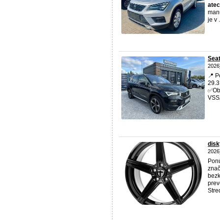
ate
manu
je v .
Seat
2026
📍 P
29.3
✅Obj
VSSZ
dis
2026
Ponú
znač
bezk
prev
Stred