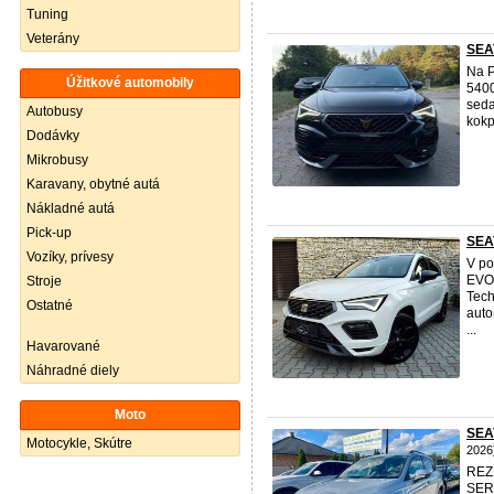
Tuning
Veterány
SEA
Na P
Úžitkové automobily
5400
seda
Autobusy
kokp
Dodávky
Mikrobusy
Karavany, obytné autá
Nákladné autá
Pick-up
SEA
Vozíky, prívesy
V po
EVO,
Stroje
Tech
Ostatné
auto
...
Havarované
Náhradné diely
Moto
SEAT
Motocykle, Skútre
2026
RE
SER