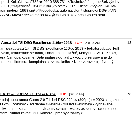
oprad, Kukučínova 5782 ☎️ 0910 388 731 🔧Technické údaje: ✅Rok výroby:
.2019 ✅Najazdené: 184 253 km ✅Motor: 2.0 Tdi, Diesel ✅Výkon: 140 kW
em motora: 1968 cm³ ✅Prevodovka: automatická 7-stupňová DSG ✅VIN:
ZZ5FZM6547265 ✅Pohon:4x4 🛠️ Servis a stav: ✅Servis len
seat
—- ...
 Ateca 1.4 TSI DSG Excellence 110kw 2018
12
-
TOP
- [8.8. 2026]
dam
seat
ateca
1.4 TSI DSG Excellence 110kw 2018 v bohatej výbave: Full
svetla, Vyhrievane sedadla, Panorama, El. tažné, Mrtvy uhol, ACC, Kessy,
ra, Samoparkovanie, Determalne sklo, atd... • Vozidlo servisované do
edneho kilometra, kompletna servisna kniha. • Nehavarovane, pôvodný ...
T ATECA CUPRA 2.0 TSI 4x4 DSG
28
-
TOP
- [8.8. 2026]
redaj:
seat
ateca
Cupra 2.0 Tsi 4x4 DSG 221kw (300ps) r.v 2023 s najazdom
0 km… Vybava: - led denne svietenie - full led svetlomety - vyhrievane
cky - tazne zariadenie - navigacny system - vsetky asistenty - radenie pod
ntom - virtual kokpit - 360 kamera - predny a zadny c ...