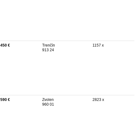
 450 €
Trenčín
1157 x
913 24
 590 €
Zvolen
2823 x
960 01