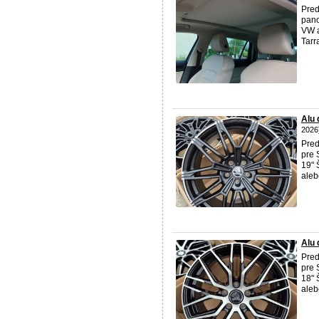
Pred
pano
VW a
Tarr
Alu
2026
Pred
pre 
19" 
aleb
Alu
Pred
pre 
18" 
aleb