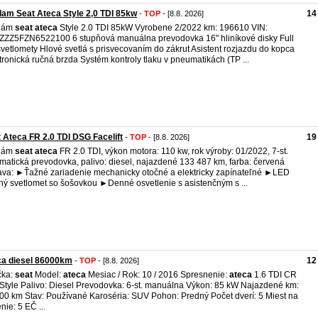
am Seat Ateca Style 2,0 TDI 85kw
14
-
TOP
- [8.8. 2026]
dám
seat
ateca
Style 2.0 TDI 85kW Vyrobene 2/2022 km: 196610 VIN:
ZZ5FZN6522100 6 stupňová manuálna prevodovka 16" hliníkové disky Full
svetlomety Hlové svetlá s prisvecovaním do zákrut Asistent rozjazdu do kopca
tronická ručná brzda Systém kontroly tlaku v pneumatikách (TP ...
 Ateca FR 2.0 TDI DSG Facelift
19
-
TOP
- [8.8. 2026]
dám
seat
ateca
FR 2.0 TDI, výkon motora: 110 kw, rok výroby: 01/2022, 7-st.
matická prevodovka, palivo: diesel, najazdené 133 487 km, farba: červená
va: ►Ťažné zariadenie mechanicky otočné a elektricky zapínateľné ►LED
ný svetlomet so šošovkou ►Denné osvetlenie s asistenčným s ...
ca diesel 86000km
12
-
TOP
- [8.8. 2026]
čka:
seat
Model:
ateca
Mesiac / Rok: 10 / 2016 Spresnenie:
ateca
1.6 TDI CR
Style Palivo: Diesel Prevodovka: 6-st. manuálna Výkon: 85 kW Najazdené km:
00 km Stav: Používané Karoséria: SUV Pohon: Predný Počet dverí: 5 Miest na
nie: 5 EČ ...