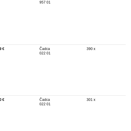
957 01
9 €
Čadca
390 x
022 01
0 €
Čadca
301 x
022 01