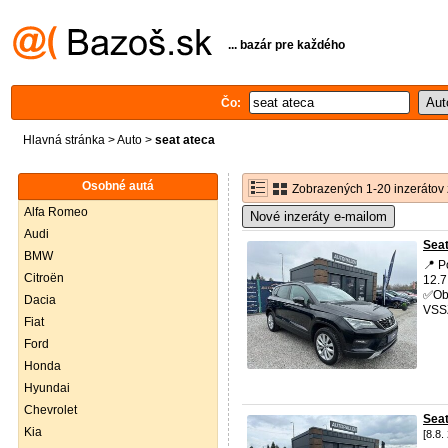
... bazár pre každého
Čo:
Hlavná stránka
>
Auto
>
seat ateca
Osobné autá
Zobrazených 1-20 inzerátov 
Alfa Romeo
Nové inzeráty e-mailom
Audi
Seat
BMW
📍 P
Citroën
12.7
✅Obj
Dacia
VSSZ
Fiat
Ford
Honda
Hyundai
Chevrolet
Sea
Kia
[8.8.