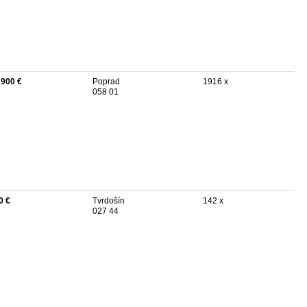
 900 €
Poprad
1916 x
058 01
0 €
Tvrdošín
142 x
027 44