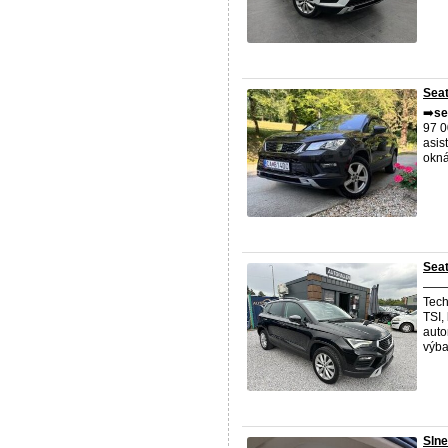
Seat
➡️
se
97 0
asis
okná
Seat
———
Tech
TSI,
aut
výbav
Slne