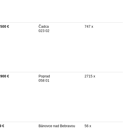
 500 €
Čadca
747 x
023 02
 900 €
Poprad
2715 x
058 01
9 €
Bánovce nad Bebravou
56 x