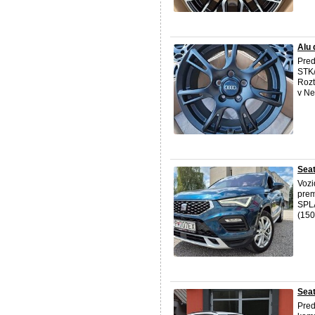
Alu 
Pred
STK/
Rozt
v Ne
Seat
Vozi
prem
SPLÁ
(150
Seat
Pred