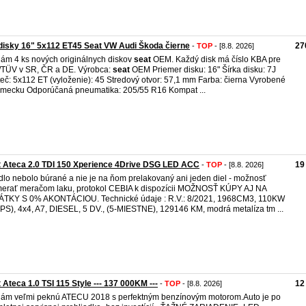
disky 16" 5x112 ET45 Seat VW Audi Škoda čierne
27
-
TOP
- [8.8. 2026]
ám 4 ks nových originálnych diskov
seat
OEM. Každý disk má číslo KBA pre
TÜV v SR, ČR a DE. Výrobca:
seat
OEM Priemer disku: 16" Šírka disku: 7J
eč: 5x112 ET (vyloženie): 45 Stredový otvor: 57,1 mm Farba: čierna Vyrobené
mecku Odporúčaná pneumatika: 205/55 R16 Kompat ...
 Ateca 2.0 TDI 150 Xperience 4Drive DSG LED ACC
19
-
TOP
- [8.8. 2026]
dlo nebolo búrané a nie je na ňom prelakovaný ani jeden diel - možnosť
erať meračom laku, protokol CEBIA k dispozícii MOŽNOSŤ KÚPY AJ NA
TKY S 0% AKONTÁCIOU. Technické údaje : R.V.: 8/2021, 1968CM3, 110KW
PS), 4x4, A7, DIESEL, 5 DV., (5-MIESTNE), 129146 KM, modrá metalíza tm ...
 Ateca 1.0 TSI 115 Style --- 137 000KM ---
12
-
TOP
- [8.8. 2026]
ám veľmi peknú ATECU 2018 s perfektným benzínovým motorom.Auto je po