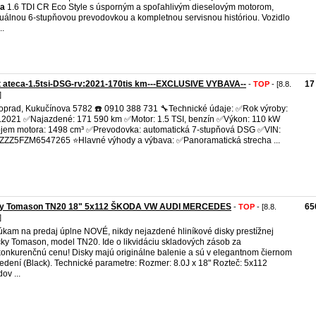
ca
1.6 TDI CR Eco Style s úsporným a spoľahlivým dieselovým motorom,
álnou 6-stupňovou prevodovkou a kompletnou servisnou históriou. Vozidlo
..
 ateca-1.5tsi-DSG-rv:2021-170tis km---EXCLUSIVE VYBAVA--
17
-
TOP
- [8.8.
]
oprad, Kukučínova 5782 ☎️ 0910 388 731 🔧Technické údaje: ✅Rok výroby:
.2021 ✅Najazdené: 171 590 km ✅Motor: 1.5 TSI, benzín ✅Výkon: 110 kW
em motora: 1498 cm³ ✅Prevodovka: automatická 7-stupňová DSG ✅VIN:
ZZ5FZM6547265 ⭐Hlavné výhody a výbava: ✅Panoramatická strecha ...
ky Tomason TN20 18" 5x112 ŠKODA VW AUDI MERCEDES
65
-
TOP
- [8.8.
]
kam na predaj úplne NOVÉ, nikdy nejazdené hliníkové disky prestížnej
ky Tomason, model TN20. Ide o likvidáciu skladových zásob za
onkurenčnú cenu! Disky majú originálne balenie a sú v elegantnom čiernom
edení (Black). Technické parametre: Rozmer: 8.0J x 18" Rozteč: 5x112
ov ...