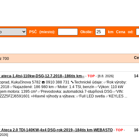
PSČ (miesto):
Okolie:
km Cena od:
Ce
z 700
 ateca-1.4tsi-110kw-DSG-12.7.2018--186tis km--
14
-
TOP
- [8.8. 2026]
oprad, Kukučínova 5782 ☎️ 0910 388 731 🔧Technické údaje: ✅Rok výroby:
.2018 ✅Najazdené: 186 980 km ✅Motor: 1.4 TSI, benzín ✅Výkon: 110 kW
em motora: 1395 cm³ ✅Prevodovka: automatická 7-stupňová DSG ✅VIN:
ZZ5FZJ6591601 ⭐Hlavné výhody a výbava: ✅Full LED svetla ✅KEYLES ...
t Ateca 2.0 TDI-140KW-4x4 DSG-rok:2019--184tis km-WEBASTO
16
-
TOP
-
 2026]