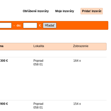
Obľúbené inzeráty
Moje inzeráty
Pridať inzerát
- do:
€
na
Lokalita
Zobrazenie
 300 €
Poprad
164 x
058 01
 900 €
Poprad
154 x
058 01