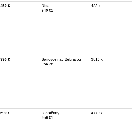
 450 €
Nitra
483 x
949 01
 990 €
Bánovce nad Bebravou
3813 x
956 38
 690 €
Topoľčany
4770 x
956 01