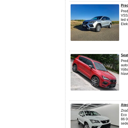
Pred
Pre
VSSZ
led 
Elek
Seat
Pre
auto
Výba
hlav
Ate
Zna
Eco 
86 0
sede