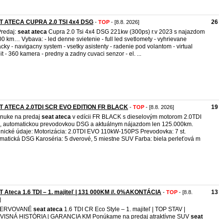
T ATECA CUPRA 2.0 TSI 4x4 DSG
26
-
TOP
- [8.8. 2026]
redaj:
seat
ateca
Cupra 2.0 Tsi 4x4 DSG 221kw (300ps) r.v 2023 s najazdom
0 km… Vybava: - led denne svietenie - full led svetlomety - vyhrievane
cky - navigacny system - vsetky asistenty - radenie pod volantom - virtual
it - 360 kamera - predny a zadny cuvaci senzor - el. ...
T ATECA 2.0TDI SCR EVO EDITION FR BLACK
19
-
TOP
- [8.8. 2026]
nuke na predaj
seat
ateca
v edícii FR BLACK s dieselovým motorom 2.0TDI
 automatickou prevodovkou DSG a aktuálnym nájazdom len 125.000km.
nické údaje: Motorizácia: 2.0TDI EVO 110kW-150PS Prevodovka: 7 st.
matická DSG Karoséria: 5 dverové, 5 miestne SUV Farba: biela perleťová m
 Ateca 1.6 TDI – 1. majiteľ | 131 000KM //. 0%AKONTÁCIA
13
-
TOP
- [8.8.
]
ZERVOVANÉ
seat
ateca
1.6 TDI CR Eco Style – 1. majiteľ | TOP STAV |
VISNÁ HISTÓRIA | GARANCIA KM Ponúkame na predaj atraktívne SUV
seat