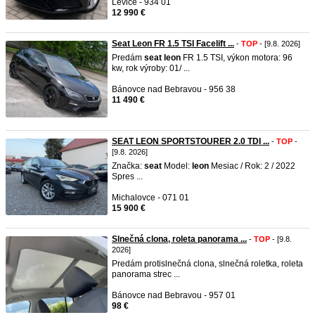
Levice - 934 01
12 990 €
Seat Leon FR 1.5 TSI Facelift ...
-
TOP
- [9.8. 2026]
Predám
seat
leon
FR 1.5 TSI, výkon motora: 96
kw, rok výroby: 01/ ...
Bánovce nad Bebravou - 956 38
11 490 €
SEAT LEON SPORTSTOURER 2.0 TDI ...
-
TOP
-
[9.8. 2026]
Značka:
seat
Model:
leon
Mesiac / Rok: 2 / 2022
Spres ...
Michalovce - 071 01
15 900 €
Slnečná clona, roleta panorama ...
-
TOP
- [9.8.
2026]
Predám protislnečná clona, slnečná roletka, roleta
panorama strec ...
Bánovce nad Bebravou - 957 01
98 €