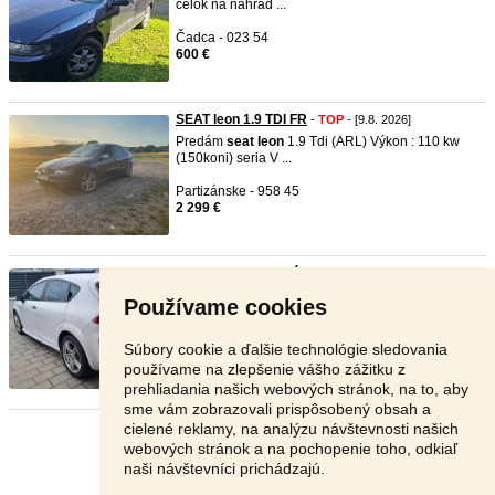
celok na náhrad ...
Čadca - 023 54
600 €
SEAT leon 1.9 TDI FR
-
TOP
- [9.8. 2026]
Predám
seat
leon
1.9 Tdi (ARL) Výkon : 110 kw
(150koni) seria V ...
Partizánske - 958 45
2 299 €
Seat Leon 1.4 benzín 180KM FR ...
-
TOP
- [9.8.
2026]
Používame cookies
Predám veľmi pekný, zachovalý a hlavne
spoľahlivý
seat
leon
s dop ...
Súbory cookie a ďalšie technológie sledovania
Topoľčany - 955 01
používame na zlepšenie vášho zážitku z
4 699 €
prehliadania našich webových stránok, na to, aby
sme vám zobrazovali prispôsobený obsah a
cielené reklamy, na analýzu návštevnosti našich
Stránka:
1
2
3
Ďalšia
webových stránok a na pochopenie toho, odkiaľ
naši návštevníci prichádzajú.