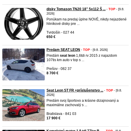
disky Tomason TN20 18" 5x112 Š ...
-
TOP
- [9.8.
2026]
Ponúkam na predaj úplne NOVÉ, nikdy nejazdené
hliníkové disky pre ...
Tvrdošín - 027 44
650 €
Predam SEAT LEON
-
TOP
- [9.8. 2026]
Predám
seat
leon
1,6tdi rv 2015 z najazdom
107tis km auto v top s ...
Prešov - 082 37
8 700 €
Seat Leon ST FR +príslušenstvo ...
-
TOP
- [9.8.
2026]
Predám svoj športovo a krásne dizajnovaný a
maximálne zachovalý s ...
Bratislava - 841 03
17 900 €