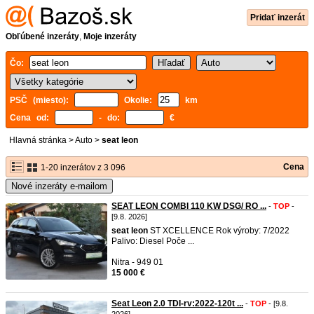
Pridať inzerát
Obľúbené inzeráty
,
Moje inzeráty
Čo:
PSČ (miesto):
Okolie:
km
Cena od:
- do:
€
Hlavná stránka
>
Auto
>
seat leon
Cena
1-20 inzerátov z 3 096
Nové inzeráty e-mailom
SEAT LEON COMBI 110 KW DSG/ RO ...
-
TOP
-
[9.8. 2026]
seat
leon
ST XCELLENCE Rok výroby: 7/2022
Palivo: Diesel Poče ...
Nitra - 949 01
15 000 €
Seat Leon 2.0 TDI-rv:2022-120t ...
-
TOP
- [9.8.