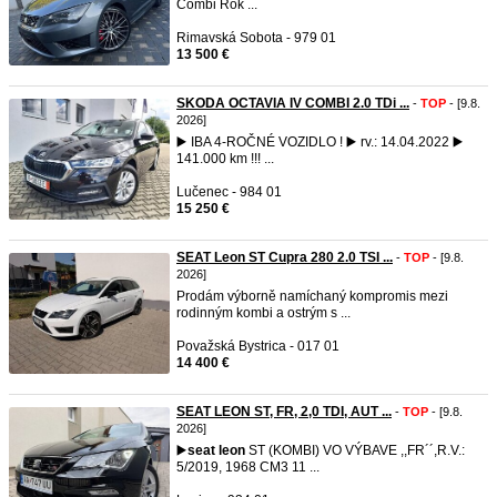
Combi Rok ...
Rimavská Sobota - 979 01
13 500 €
SKODA OCTAVIA IV COMBI 2.0 TDi ...
-
TOP
- [9.8.
2026]
▶️ IBA 4-ROČNÉ VOZIDLO ! ▶️ rv.: 14.04.2022 ▶️
141.000 km !!! ...
Lučenec - 984 01
15 250 €
SEAT Leon ST Cupra 280 2.0 TSI ...
-
TOP
- [9.8.
2026]
Prodám výborně namíchaný kompromis mezi
rodinným kombi a ostrým s ...
Považská Bystrica - 017 01
14 400 €
SEAT LEON ST, FR, 2,0 TDI, AUT ...
-
TOP
- [9.8.
2026]
▶️
seat
leon
ST (KOMBI) VO VÝBAVE ,,FR´´,R.V.:
5/2019, 1968 CM3 11 ...