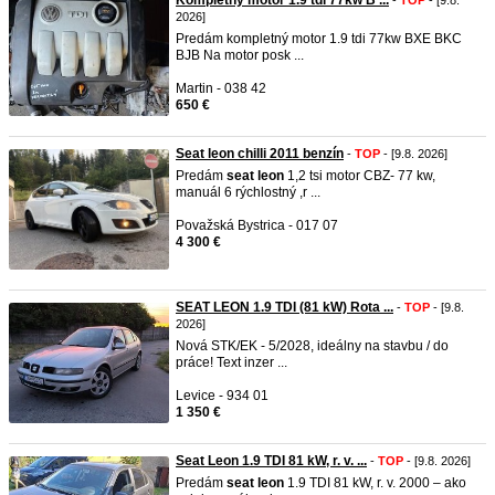
Kompletný motor 1.9 tdi 77kw B ...
-
TOP
- [9.8.
2026]
Predám kompletný motor 1.9 tdi 77kw BXE BKC
BJB Na motor posk ...
Martin - 038 42
650 €
Seat leon chilli 2011 benzín
-
TOP
- [9.8. 2026]
Predám
seat
leon
1,2 tsi motor CBZ- 77 kw,
manuál 6 rýchlostný ,r ...
Považská Bystrica - 017 07
4 300 €
SEAT LEON 1.9 TDI (81 kW) Rota ...
-
TOP
- [9.8.
2026]
Nová STK/EK - 5/2028, ideálny na stavbu / do
práce! Text inzer ...
Levice - 934 01
1 350 €
Seat Leon 1.9 TDI 81 kW, r. v. ...
-
TOP
- [9.8. 2026]
Predám
seat
leon
1.9 TDI 81 kW, r. v. 2000 – ako