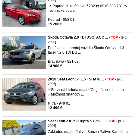
2026]
📍 Poprad, Kukučínova 5782 ☎️ 0910 388 731 🔧
Technické údaje: ...
Poprad - 058 01
15 200 €
Škoda Octavia 2.0 TDI DSG, ACC ...
-
TOP
- [9.8.
2026]
Ponúkam na predaj vozidlo Škoda Octavia III 3
facelift 2.0 TDI DS ...
Bratislava - 821 02
14 900 €
2018 Seat Leon ST 1.5 TSI MT6 ...
-
TOP
- [9.8.
2026]
✅Servisná história
seat
✅Originálne kilometre
✅Možnosť financov ...
Nitra - 949 01
12 490 €
Seat Leon 2.0 TSI Cupra ST 290 ...
-
TOP
- [9.8.
2026]
Základné údaje: Palivo: Benzín Palivo: Karoséria: