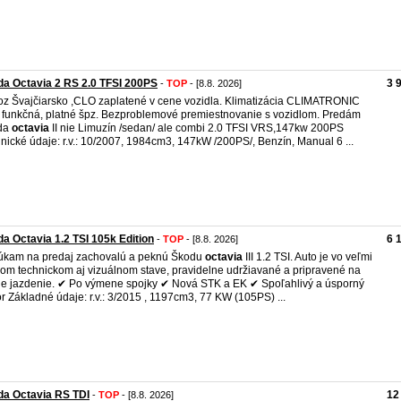
a Octavia 2 RS 2.0 TFSI 200PS
3 
-
TOP
- [8.8. 2026]
z Švajčiarsko ,CLO zaplatené v cene vozidla. Klimatizácia CLIMATRONIC
 funkčná, platné špz. Bezproblemové premiestnovanie s vozidlom. Predám
da
octavia
II nie Limuzín /sedan/ ale combi 2.0 TFSI VRS,147kw 200PS
nické údaje: r.v.: 10/2007, 1984cm3, 147kW /200PS/, Benzín, Manual 6 ...
a Octavia 1.2 TSI 105k Edition
6 
-
TOP
- [8.8. 2026]
kam na predaj zachovalú a peknú Škodu
octavia
III 1.2 TSI. Auto je vo veľmi
om technickom aj vizuálnom stave, pravidelne udržiavané a pripravené na
ie jazdenie. ✔ Po výmene spojky ✔ Nová STK a EK ✔ Spoľahlivý a úsporný
r Základné údaje: r.v.: 3/2015 , 1197cm3, 77 KW (105PS) ...
a Octavia RS TDI
12
-
TOP
- [8.8. 2026]