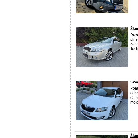
Škod
Dovo
plne
Ško
Tech
Škod
Ponú
dobr
ďalš
moto
Škod