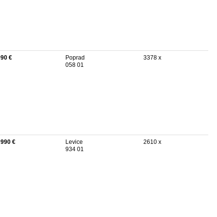
990 €
Poprad
3378 x
058 01
 990 €
Levice
2610 x
934 01