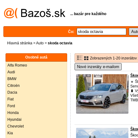
... bazár pre každého
Čo:
Hlavná stránka
>
Auto
>
skoda octavia
Osobné autá
Zobrazených 1-20 inzerátov 
Alfa Romeo
Nové inzeráty e-mailom
Audi
Škod
BMW
🔹 
Citroën
Serv
🔋 V
Dacia
Všet
Fiat
TMBL
Ford
Honda
Hyundai
Chevrolet
Škod
Kia
Ško