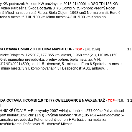
by KW podvozok Maxton KW pružiny rok 2015 214000km DSG TDI 135 KW
video Karoséria: Škoda
octavia
3 RS Combi VRS Pohon: Predný Počet
íi 5 Miest na sedenie: 5 Farba: Biela Objem: 1968 cm3 Norma emisií: Euro 6
reba v meste: 5.7 lit. /100 km Mimo mesta: 4.3 lit. /100 km Kombino ...
a Octavia Combi 2.0 TDI Drive Manual EU6
13
-
TOP
- [8.8. 2026]
nické údaje: r.v. 12/2017, 177 855 km, diesel, 1 968 cm³ (2 l), 110 kW (150
 6-st. manuálna prevodovka, predný pohon, biela metalíza, VIN:
J7NE4J0214599, combi, 5 - dverové, 5 - miestne, Euro 6 Spotreba: v meste:
l, mimo mesta: 3.9 l, kombinovaná: 4.3 l Bezpečnosť: ABS, airbagy, ...
DA OCTAVIA II COMBI 1.9 TDI 77KW ELEGANCE NAV/XEN/TAŽ
3 
-
TOP
- [8.8.
]
NICKÉ ÚDAJE: ➡️Rok výroby:2007 ➡️Najazdené km:277 000 ✅️Palivo:diesel
jem motora:1896 cm³ (1.9 l) ✅️Výkon motora:77KW (105 PS) ➡️Prevodovka: 5-
Manuálna prevodovka Pohon:predný pohon ▶️Farba:čierna metalíza
roséria:Kombi Počet dverí:5 - dverové Miest n ...