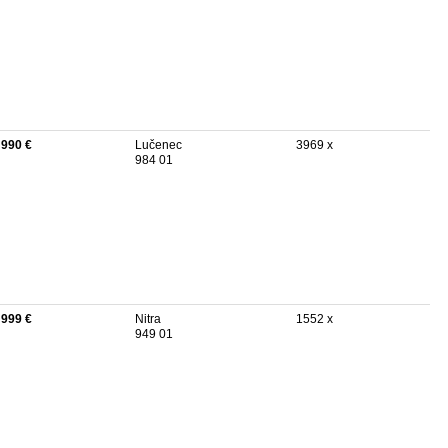
 990 €
Lučenec
3969 x
984 01
 999 €
Nitra
1552 x
949 01