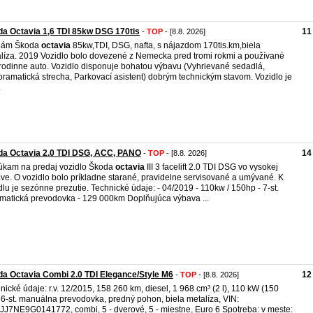
a Octavia 1,6 TDI 85kw DSG 170tis
11
-
TOP
- [8.8. 2026]
dám Škoda
octavia
85kw,TDI, DSG, nafta, s nájazdom 170tis.km,biela
líza. 2019 Vozidlo bolo dovezené z Nemecka pred tromi rokmi a používané
rodinne auto. Vozidlo disponuje bohatou výbavu (Vyhrievané sedadlá,
ramatická strecha, Parkovací asistent) dobrým technickým stavom. Vozidlo je
.
da Octavia 2.0 TDI DSG, ACC, PANO
14
-
TOP
- [8.8. 2026]
kam na predaj vozidlo Škoda
octavia
III 3 facelift 2.0 TDI DSG vo vysokej
ve. O vozidlo bolo príkladne starané, pravidelne servisované a umývané. K
dlu je sezónne prezutie. Technické údaje: - 04/2019 - 110kw / 150hp - 7-st.
matická prevodovka - 129 000km Doplňujúca výbava ...
a Octavia Combi 2.0 TDI Elegance/Style M6
12
-
TOP
- [8.8. 2026]
nické údaje: r.v. 12/2015, 158 260 km, diesel, 1 968 cm³ (2 l), 110 kW (150
 6-st. manuálna prevodovka, predný pohon, biela metalíza, VIN:
J7NE9G0141772, combi, 5 - dverové, 5 - miestne, Euro 6 Spotreba: v meste: