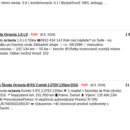
l, mimo mesta: 3.6 l, kombinovaná: 4.1 l Bezpečnosť: ABS, airbagy, ...
a Octavia 1.6 LX
1 
-
TOP
- [8.8. 2026]
da
octavia
1.6 LX 55kw ☎️0910 434 141 Kde nás nájdete? vo Svite - na
atku pri hlavnej ceste Základné údaje: ✅ r.v.: 08/1998 ✅ manuálna
odovka ✅ 202 104 km ✅ 55 kw ✅ benzín 💯Všetky inzerované vozidlá máme
klade. Odber možný ihneď. 102
 Škoda Octavia III RS Combi 2.0TDI 135kw DSG
11
-
TOP
- [8.8. 2026]
Škoda
octavia
Kombi 3 RS 2,0TDI 135kw 🌟 1.majiteľ • Serviska 📅 Rok výroby:
016 📍 Najazdené km: 201 850 km 🛢️ Palivo: Diesel 🔋 Výkon: 135 kW (184
⚙️ Prevodovka/Pohon: 6-stupňová automatická/ Predný 🆔 VIN:
K7NE9G0208187 ➡️ Vybavenie: • Bi-Xenónové predné svetlomety s
čaním ...