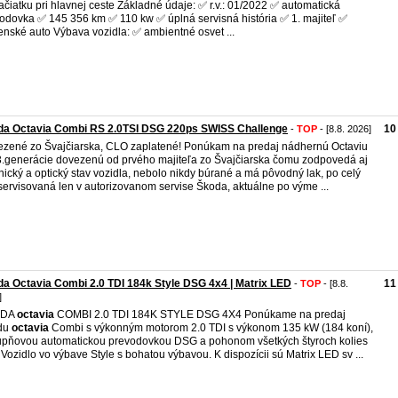
ačiatku pri hlavnej ceste Základné údaje: ✅ r.v.: 01/2022 ✅ automatická
odovka ✅ 145 356 km ✅ 110 kw ✅ úplná servisná história ✅ 1. majiteľ ✅
enské auto Výbava vozidla: ✅ ambientné osvet ...
da Octavia Combi RS 2.0TSI DSG 220ps SWISS Challenge
10
-
TOP
- [8.8. 2026]
zené zo Švajčiarska, CLO zaplatené! Ponúkam na predaj nádhernú Octaviu
.generácie dovezenú od prvého majiteľa zo Švajčiarska čomu zodpovedá aj
nický a optický stav vozidla, nebolo nikdy búrané a má pôvodný lak, po celý
servisovaná len v autorizovanom servise Škoda, aktuálne po výme ...
a Octavia Combi 2.0 TDI 184k Style DSG 4x4 | Matrix LED
11
-
TOP
- [8.8.
]
ODA
octavia
COMBI 2.0 TDI 184K STYLE DSG 4X4 Ponúkame na predaj
du
octavia
Combi s výkonným motorom 2.0 TDI s výkonom 135 kW (184 koní),
upňovou automatickou prevodovkou DSG a pohonom všetkých štyroch kolies
 Vozidlo vo výbave Style s bohatou výbavou. K dispozícii sú Matrix LED sv ...