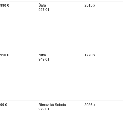
 990 €
Šaľa
2515 x
927 01
 950 €
Nitra
1770 x
949 01
999 €
Rimavská Sobota
3986 x
979 01