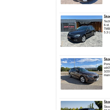
Ško
Tech
6-st
TMBJ
5.3 
Škod
Ponú
udrž
3/20
manu
Ško
Ško