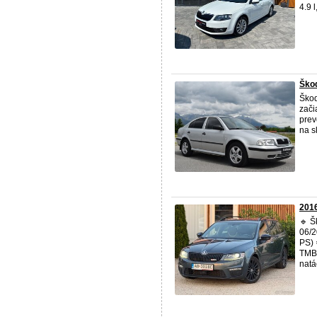
4.9 
Škod
Ško
zači
prev
na s
2016
🔹 
06/2
PS) 
TMBJ
natá