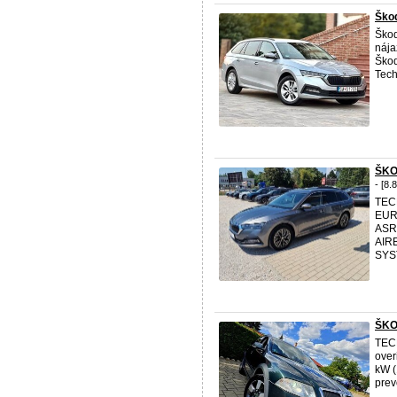
Škod
Ško
nája
Škod
Tech
ŠKO
- [8.
TECH
EUR
ASR
AIR
SYS
ŠKO
TEC
over
kW (
prev