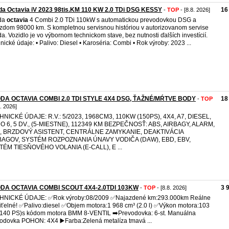
a Octavia iV 2023 98tis.KM 110 KW 2.0 TDi DSG KESSY
16
-
TOP
- [8.8. 2026]
da
octavia
4 Combi 2.0 TDi 110kW s automatickou prevodovkou DSG a
zdom 98000 km. S kompletnou servisnou históriou v autorizovanom servise
a. Vozidlo je vo výbornom technickom stave, bez nutnosti ďalších investícií.
nické údaje: • Palivo: Diesel • Karoséria: Combi • Rok výroby: 2023 ...
DA OCTAVIA COMBI 2.0 TDI STYLE 4X4 DSG, ŤAŽNÉ/MŔTVE BODY
18
-
TOP
8. 2026]
NICKÉ ÚDAJE: R.V.: 5/2023, 1968CM3, 110KW (150PS), 4X4, A7, DIESEL,
O 6, 5 DV., (5-MIESTNE), 112349 KM BEZPEČNOSŤ: ABS, AIRBAGY, ALARM,
, BRZDOVÝ ASISTENT, CENTRÁLNE ZAMYKANIE, DEAKTIVÁCIA
BAGOV, SYSTÉM ROZPOZNANIA ÚNAVY VODIČA (DAW), EBD, EBV,
TÉM TIESŇOVÉHO VOLANIA (E-CALL), E ...
DA OCTAVIA COMBI SCOUT 4X4-2.0TDI 103KW
3 
-
TOP
- [8.8. 2026]
HNICKÉ ÚDAJE: ✅️Rok výroby:08/2009 ✅️Najazdené km:293.000km Reálne
iťelné! ✅️Palivo:diesel ✅️Objem motora:1 968 cm³ (2.0 l) ✅️Výkon motora:103
140 PS)s kódom motora BMM 8-VENTIL ➡️Prevodovka: 6-st. Manuálna
odovka POHON: 4X4 ▶️Farba:Zelená metalíza tmavá ...