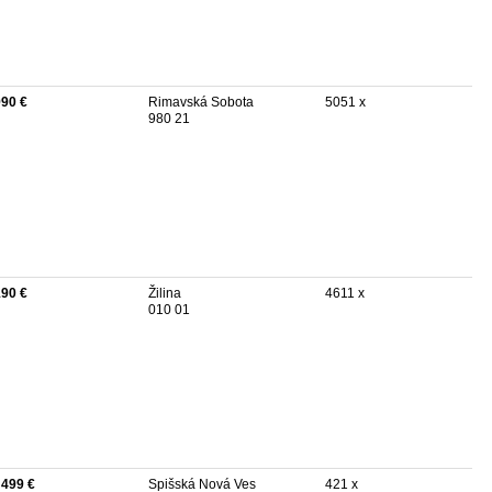
990 €
Rimavská Sobota
5051 x
980 21
190 €
Žilina
4611 x
010 01
 499 €
Spišská Nová Ves
421 x