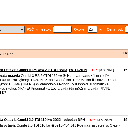
PSČ (miesto):
Okolie:
km Cena od:
Ce
z 12 077
a Octavia Combi III RS 4x4 2.0 TDI 135kw, r.v. 11/2019
15
-
TOP
- [8.8. 2026]
Škoda
octavia
Combi 3 RS 2.0TDI 135kw 🌟 Nehavarované • 1.majiteľ •
iska 📅 Rok výroby: 11/2019 📍 Najazdené km: 193 968 km 🛢️ Palivo: Diesel
ýkon: 135 kW (184 PS) ⚙️ Prevodovka/Pohon: 7-stupňová automatická/
kých kolies (4x4) 🛞 Pneumatiky: Letná sada (6mm)/Zimná sada 🆔 VIN:
K7 ...
a Octavia Combi 2.0 TDI 110 kw 2022 - odpočet DPH
19
-
TOP
- [8.8. 2026]
da
octavia
Combi 2.0 TDI 110 kw ☎️0910 434 141 Kde nás nájdete? vo Svite -