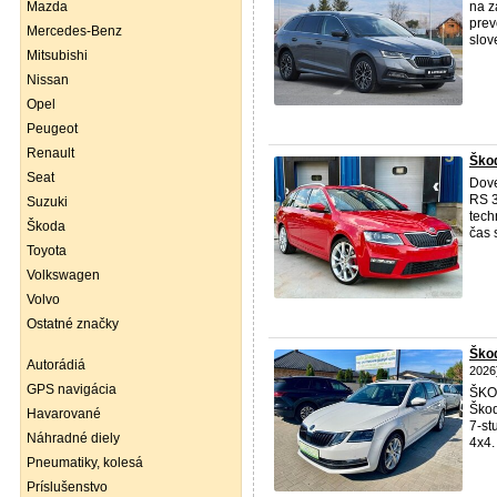
Mazda
na z
prev
Mercedes-Benz
slov
Mitsubishi
Nissan
Opel
Peugeot
Renault
Ško
Seat
Dove
RS 3
Suzuki
tech
Škoda
čas 
Toyota
Volkswagen
Volvo
Ostatné značky
Škod
Autorádiá
2026
GPS navigácia
ŠK
Ško
Havarované
7-st
Náhradné diely
4x4.
Pneumatiky, kolesá
Príslušenstvo