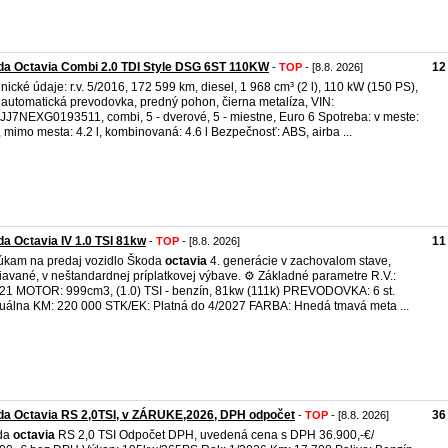
da Octavia Combi 2.0 TDI Style DSG 6ST 110KW
12
-
TOP
- [8.8. 2026]
nické údaje: r.v. 5/2016, 172 599 km, diesel, 1 968 cm³ (2 l), 110 kW (150 PS),
. automatická prevodovka, predný pohon, čierna metalíza, VIN:
J7NEXG0193511, combi, 5 - dverové, 5 - miestne, Euro 6 Spotreba: v meste:
l, mimo mesta: 4.2 l, kombinovaná: 4.6 l Bezpečnosť: ABS, airba ...
a Octavia IV 1.0 TSI 81kw
11
-
TOP
- [8.8. 2026]
kam na predaj vozidlo Škoda
octavia
4. generácie v zachovalom stave,
iavané, v neštandardnej príplatkovej výbave. ⚙️ Základné parametre R.V.:
21 MOTOR: 999cm3, (1.0) TSI - benzín, 81kw (111k) PREVODOVKA: 6 st.
álna KM: 220 000 STK/EK: Platná do 4/2027 FARBA: Hnedá tmavá meta ...
da Octavia RS 2,0TSI, v ZÁRUKE,2026, DPH odpočet
36
-
TOP
- [8.8. 2026]
da
octavia
RS 2,0 TSI Odpočet DPH, uvedená cena s DPH 36.900,-€/