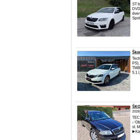
ST 
DVD 
dver
Spot
Škod
Tech
PS),
TMBJ
5.1 
ŠKO
2026
TECH
✅️Ob
st. 
▶️Ka