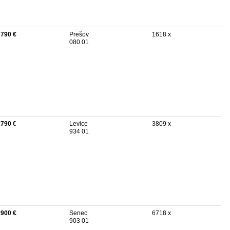
 790 €
Prešov
1618 x
080 01
 790 €
Levice
3809 x
934 01
 900 €
Senec
6718 x
903 01