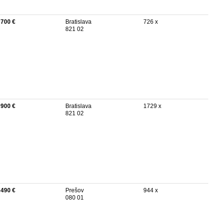
 700 €
Bratislava
726 x
821 02
 900 €
Bratislava
1729 x
821 02
 490 €
Prešov
944 x
080 01