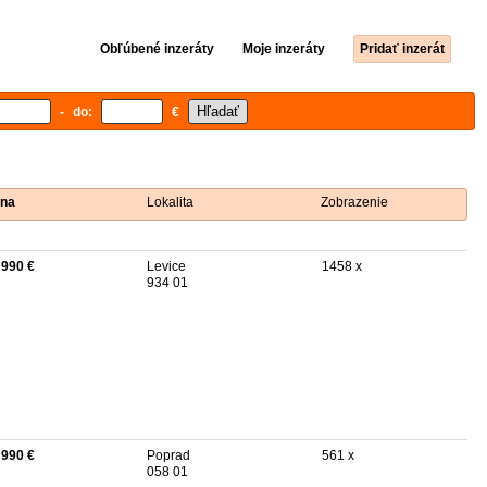
Obľúbené inzeráty
Moje inzeráty
Pridať inzerát
- do:
€
na
Lokalita
Zobrazenie
 990 €
Levice
1458 x
934 01
 990 €
Poprad
561 x
058 01