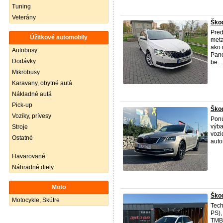
Tuning
Veterány
Škod
Pre
Úžitkové automobily
meta
ako 
Autobusy
Pano
Dodávky
be ..
Mikrobusy
Karavany, obytné autá
Nákladné autá
Pick-up
Ško
Vozíky, prívesy
Ponú
výba
Stroje
vozi
Ostatné
auto
Havarované
Náhradné diely
Moto
Škod
Motocykle, Skútre
Tech
PS),
TMBJ