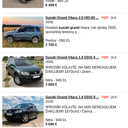
Poltár - 985 26
6 499 €
Suzuki Grand Vitara 2.0 HDi 80 ...
-
TOP
- [9.8.
2026]
Predám
suzuki
grand
Vitara, rok výroby 2005,
spoľahlivý terénny a ...
Prešov - 080 01
2 700 €
Suzuki Grand Vitara 1.9 DDiS 9 ...
-
TOP
- [9.8.
2026]
!!PROSÍM VOLAJTE, NA SMS NEREAGUJEM.
ĎAKUJEM!! 1870cm3 / Zelen ...
Nitra - 949 01
3 690 €
Suzuki Grand Vitara 1.9 DDiS 9 ...
-
TOP
- [9.8.
2026]
!!PROSÍM VOLAJTE, NA SMS NEREAGUJEM.
ĎAKUJEM!! 1870cm3 / Čierna ...
Nitra - 949 01
5 690 €