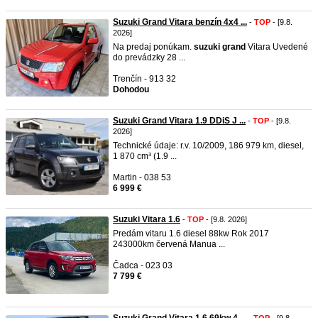
Suzuki Grand Vitara benzín 4x4 ...
-
TOP
- [9.8.
2026]
Na predaj ponúkam.
suzuki
grand
Vitara Uvedené
do prevádzky 28 ...
Trenčín - 913 32
Dohodou
Suzuki Grand Vitara 1.9 DDiS J ...
-
TOP
- [9.8.
2026]
Technické údaje: r.v. 10/2009, 186 979 km, diesel,
1 870 cm³ (1.9 ...
Martin - 038 53
6 999 €
Suzuki Vitara 1.6
-
TOP
- [9.8. 2026]
Predám vitaru 1.6 diesel 88kw Rok 2017
243000km červená Manua ...
Čadca - 023 03
7 799 €