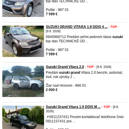
top stav TECHNICKÉ ÚD ...
Poltár - 987 01
7 599 €
SUZUKI GRAND VITARA 1.9 DDiS 4 ...
-
TOP
-
[9.8. 2026]
0940968712 Predám veľmi peknom stave
suzuki
top stav TECHNICKÉ ÚD ...
Poltár - 987 01
7 599 €
Suzuki Grand Vitara 2.0
-
TOP
- [9.8. 2026]
Predám
suzuki
grand
Vitara 2.0 benzín, automat,
4x4, rok výroby 2 ...
Žiar nad Hronom - 966 01
2 000 €
Suzuki Grand Vitara 1.9 DDIS M ...
-
TOP
- [9.8.
2026]
📌0911237431 Prosim kontaktovať telefónne čislo
0911237431 pre ...