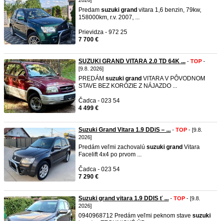
2026]
Predam
suzuki
grand
vitara 1,6 benzin, 79kw,
158000km, r.v. 2007, ...
Prievidza - 972 25
7 700 €
SUZUKI GRAND VITARA 2.0 TD 64K ...
-
TOP
-
[9.8. 2026]
PREDÁM
suzuki
grand
VITARA V PÔVODNOM
STAVE BEZ KORÓZIE Z NÁJAZDO ...
Čadca - 023 54
4 499 €
Suzuki Grand Vitara 1.9 DDiS – ...
-
TOP
- [9.8.
2026]
Predám veľmi zachovalú
suzuki
grand
Vitara
Facelift 4x4 po prvom ...
Čadca - 023 54
7 290 €
Suzuki grand vitara 1.9 DDIS ť ...
-
TOP
- [9.8.
2026]
0940968712 Predám veľmi peknom stave
suzuki