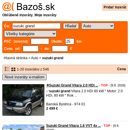
Pridať inzerát
Obľúbené inzeráty
,
Moje inzeráty
Čo:
PSČ (miesto):
Okolie:
km
Cena od:
- do:
€
Hlavná stránka
>
Auto
>
suzuki grand
Cena
1-20 inzerátov z 546
Nové inzeráty e-mailom
✳️Suzuki Grand Vitara 2.0 HDi ...
-
TOP
- [9.8. 2026]
✅
suzuki
grand
Vitara 2.0 HDi 80 kW * Motor: 2.0
HDi, 80 kW * Rok ...
Banská Bystrica - 974 01
2 499 €
Suzuki Grand Vitara 1.6 VVT 4x ...
-
TOP
- [9.8.