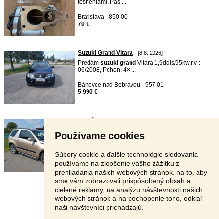
tesneniami. Pas ...
Bratislava - 850 00
70 €
Suzuki Grand Vitara
- [8.8. 2026]
Predám
suzuki
grand
Vitara 1,9ddis/95kw,r.v. :
06/2008, Pohon: 4× ...
Bánovce nad Bebravou - 957 01
5 990 €
Predám Suzuki Grand Vitara 1 6 ...
- [8.8. 2026]
Predám
suzuki
grand
Vitara, 1,6 vvt benzín 4x4,
Používame cookies
78 kW, r.v.2007, ...
Svidník - 087 01
Súbory cookie a ďalšie technológie sledovania
6 300 €
používame na zlepšenie vášho zážitku z
prehliadania našich webových stránok, na to, aby
sme vám zobrazovali prispôsobený obsah a
cielené reklamy, na analýzu návštevnosti našich
Stránka:
1
2
3
Ďalšia
webových stránok a na pochopenie toho, odkiaľ
naši návštevníci prichádzajú.