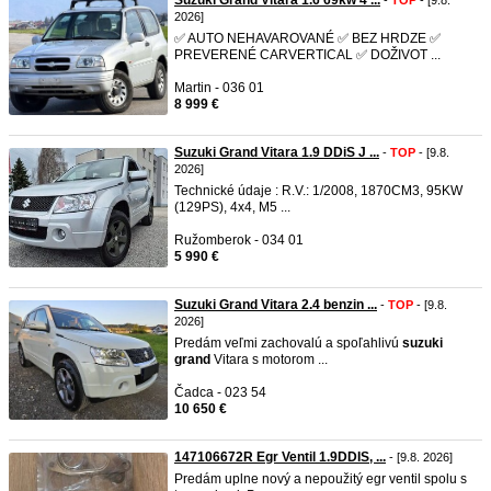
Suzuki Grand Vitara 1.6 69kw 4 ...
-
TOP
- [9.8.
2026]
✅ AUTO NEHAVAROVANÉ ✅ BEZ HRDZE ✅
PREVERENÉ CARVERTICAL ✅ DOŽIVOT ...
Martin - 036 01
8 999 €
Suzuki Grand Vitara 1.9 DDiS J ...
-
TOP
- [9.8.
2026]
Technické údaje : R.V.: 1/2008, 1870CM3, 95KW
(129PS), 4x4, M5 ...
Ružomberok - 034 01
5 990 €
Suzuki Grand Vitara 2.4 benzin ...
-
TOP
- [9.8.
2026]
Predám veľmi zachovalú a spoľahlivú
suzuki
grand
Vitara s motorom ...
Čadca - 023 54
10 650 €
147106672R Egr Ventil 1.9DDIS, ...
- [9.8. 2026]
Predám uplne nový a nepoužitý egr ventil spolu s