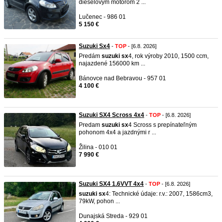
dieselovým motorom 2 ...
Lučenec - 986 01
5 150 €
Suzuki Sx4
-
TOP
- [6.8. 2026]
Predám
suzuki
sx
4, rok výroby 2010, 1500 ccm,
najazdené 156000 km ...
Bánovce nad Bebravou - 957 01
4 100 €
Suzuki SX4 Scross 4x4
-
TOP
- [6.8. 2026]
Predam
suzuki
sx
4 Scross s prepínateľným
pohonom 4x4 a jazdnými r ...
Žilina - 010 01
7 990 €
Suzuki SX4 1.6VVT 4x4
-
TOP
- [6.8. 2026]
suzuki
sx
4: Technické údaje: r.v.: 2007, 1586cm3,
79kW, pohon ...
Dunajská Streda - 929 01