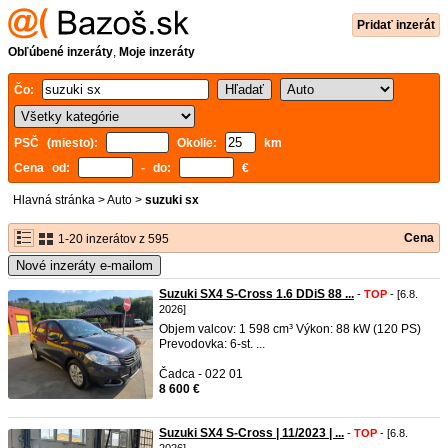
Pridať inzerát
Obľúbené inzeráty
,
Moje inzeráty
Čo:
PSČ (miesto):
Okolie:
km
Cena od:
- do:
€
Hlavná stránka
>
Auto
>
suzuki sx
Cena
1-20 inzerátov z 595
Nové inzeráty e-mailom
Suzuki SX4 S-Cross 1.6 DDiS 88 ...
-
TOP
- [6.8.
2026]
Objem valcov: 1 598 cm³ Výkon: 88 kW (120 PS)
Prevodovka: 6-st. ...
Čadca - 022 01
8 600 €
Suzuki SX4 S-Cross | 11/2023 | ...
-
TOP
- [6.8.