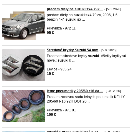
predam diely na suzuki sx4 79k ...
- [5.8. 2026]
predam diely na
suzuki
sx
4 79kw, 2006, 1.6
benzin 4x4
suzuki
sx
...
Prievidza - 972 11
95 €
Stredové krytky Suzuki 54 mm
- [5.8. 2026]
Predmam stredove krytky
suzuki
. Všetky krytky sú
nove.:
suzuki
k ...
Levice - 935 24
15 €
letne pneumatiky 205/60 r16 da ...
- [5.8. 2026]
Predam zanovnu sadu letnych pneumatik KELLY
205/60 R16 92H DOT 20 ...
Prievidza - 971 01
100 €