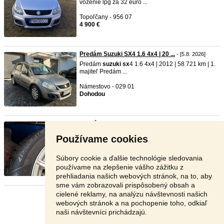
vozenie lpg za 32 euro ...
Topoľčany - 956 07
4 900 €
Predám Suzuki SX4 1.6 4x4 | 20 ...
- [5.8. 2026]
Predám
suzuki
sx
4 1.6 4x4 | 2012 | 58 721 km | 1.
majiteľ Predám ...
Námestovo - 029 01
Dohodou
Zimné pneumatiky
- [5.8. 2026]
Predám zimné pneumatiky na suzuki sx4scroos 2
Používame cookies
ročne
Tvrdošín - 028 01
Súbory cookie a ďalšie technológie sledovania
1 €
používame na zlepšenie vášho zážitku z
prehliadania našich webových stránok, na to, aby
sme vám zobrazovali prispôsobený obsah a
cielené reklamy, na analýzu návštevnosti našich
Stránka:
1
2
3
Ďalšia
webových stránok a na pochopenie toho, odkiaľ
naši návštevníci prichádzajú.