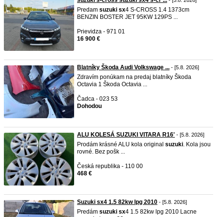
suzuki s-cross suzuki sx4 s-cr ...
- [5.8. 2026]
Predam
suzuki
sx
4 S-CROSS 1.4 1373cm
BENZIN BOSTER JET 95KW 129PS ...
Prievidza - 971 01
16 900 €
Blatníky Škoda Audi Volkswage ...
- [5.8. 2026]
Zdravím ponúkam na predaj blatníky Škoda
Octavia 1 Škoda Octavia ...
Čadca - 023 53
Dohodou
ALU KOLESÁ SUZUKI VITARA R16'
- [5.8. 2026]
Prodám krásné ALU kola original
suzuki
. Kola jsou
rovné. Bez pošk ...
Česká republika - 110 00
468 €
Suzuki sx4 1.5 82kw lpg 2010
- [5.8. 2026]
Predám
suzuki
sx
4 1.5 82kw lpg 2010 Lacne