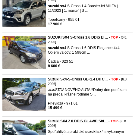
2026]
suzuki
sx
4 S-Cross 1.4 BoosterJet MHEV |
11/2023 | 1. majiteľ | S ...
Topoľčany - 955 01
17 900 €
SUZUKI SX4 S-Cross 1.6 DDiS El ...
-
TOP
- [6.8.
2026]
suzuki
sx
4 S-Cross 1.6 DDiS Elegance 4x4.
Objem valcov: 1 598cm ...
Čadca - 023 51
8 600 €
Suzuki Sx4-S-Cross GL+1.4 DITC ...
-
TOP
- [6.8.
2026]
🚗🚗STAV NOVÉHO AUTA!!!Dobrý den ponúkam
na predaj krásne rodinne S ...
Prievidza - 971 01
15 499 €
Suzuki SX4 2.0 DDiS GL 4WD Shi ...
-
TOP
- [6.8.
2026]
Spoľahlivé a praktické
suzuki
sx
4 s výkonným