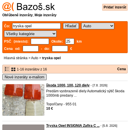
Pridať inzerát
Obľúbené inzeráty
,
Moje inzeráty
Čo:
PSČ (miesto):
Okolie:
km
Cena od:
- do:
€
Hlavná stránka
>
Auto
>
tryska opel
Cena
1-16 inzerátov z 16
Nové inzeráty e-mailom
škoda 1000, 100, 120 diely
- [7.8. 2026]
Predám vyobrazené diely Automatický sýtič škoda
1000mb predany ...
Topoľčany - 955 01
10 €
Tryska Opel INSIGNIA Zafira C ...
- [5.8. 2026]