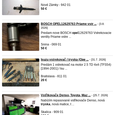
Nové Zámky - 942 01
50 €
BOSCH OPEL12629763 Priame vstr ...
- [3.8.
2026]
Predam nove BOSCH
opel
12629763 Vstrekovacie
ventily Priame vstre ...
Snina - 069 01
50 €
Isuzu vstrekovač / tryska (Ope ...
- [31.7. 2026]
Predám 1 vstrekovač na motor 2.5 TD 4x4 (TFS54)
[1994-2001] / Isu ...
Bratislava - 811 01
20 €
Vstřikovače Denso, Toyota, Maz ...
- [25.7. 2026]
Nabízím repasované vstřikovače Denso, nová
tryska
, nová matice, t ...
Skalica - 909 01