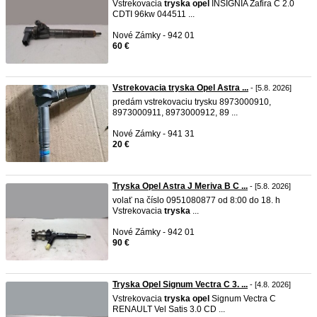
Vstrekovacia
tryska
opel
INSIGNIA Zafira C 2.0
CDTI 96kw 044511 ...
Nové Zámky - 942 01
60 €
Vstrekovacia tryska Opel Astra ...
- [5.8. 2026]
predám vstrekovaciu trysku 8973000910,
8973000911, 8973000912, 89 ...
Nové Zámky - 941 31
20 €
Tryska Opel Astra J Meriva B C ...
- [5.8. 2026]
volať na číslo 0951080877 od 8:00 do 18. h
Vstrekovacia
tryska
...
Nové Zámky - 942 01
90 €
Tryska Opel Signum Vectra C 3. ...
- [4.8. 2026]
Vstrekovacia
tryska
opel
Signum Vectra C
RENAULT Vel Satis 3.0 CD ...