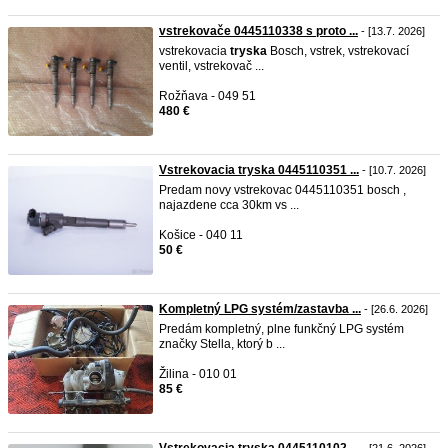
vstrekovače 0445110338 s proto ...
- [13.7. 2026]
vstrekovacia
tryska
Bosch, vstrek, vstrekovací
ventil, vstrekovač ...
Rožňava - 049 51
480 €
Vstrekovacia tryska 0445110351 ...
- [10.7. 2026]
Predam novy vstrekovac 0445110351 bosch ,
najazdene cca 30km vs ...
Košice - 040 11
50 €
​Kompletný LPG systém/zastavba ...
- [26.6. 2026]
​Predám kompletný, plne funkčný LPG systém
značky Stella, ktorý b ...
Žilina - 010 01
85 €