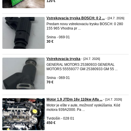
120 €
Vstrekovacia tryska BOSCH: 0 2 ...
- [24.7. 2026]
Predam novu vstrekovaciu trysku BOSCH: 0 280
155 965 Vhodna pr ...
Snina - 069 01
30 €
Vstrekovacia tryska
- [24.7. 2026]
GENERAL MOTORS 25380933 GENERAL
MOTORS 55559377 GM 25380933 GM 55 ...
Snina - 069 01
70 €
Motor 1.9 JTDm 16v 110kw Alfa ...
- [14.7. 2026]
Motor je ešte v aute, možnosť vyskúšania. Kód
motora 939A2000. Pa ...
Tvrdošín - 028 01
450 €