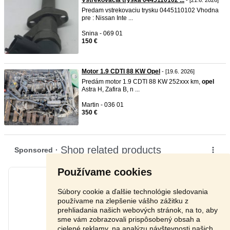
Vstrekovacia tryska 0445110102 ...
- [21.6. 2026]
Predam vstrekovaciu trysku 0445110102 Vhodna
pre : Nissan Inte ...
Snina - 069 01
150 €
Motor 1.9 CDTI 88 KW Opel
- [19.6. 2026]
Predám motor 1.9 CDTI 88 KW 252xxx km,
opel
Astra H, Zafira B, n ...
Martin - 036 01
350 €
Používame cookies
Súbory cookie a ďalšie technológie sledovania
používame na zlepšenie vášho zážitku z
prehliadania našich webových stránok, na to, aby
sme vám zobrazovali prispôsobený obsah a
cielené reklamy, na analýzu návštevnosti našich