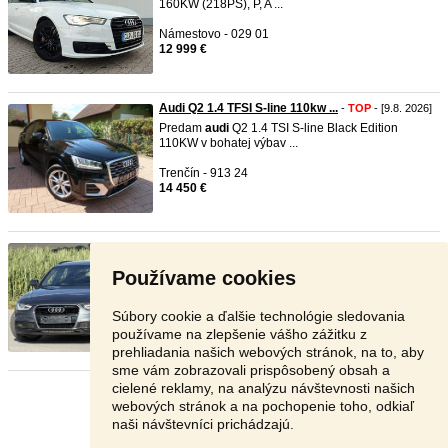
160KW (218PS), P, A ...
Námestovo - 029 01
12 999 €
Audi Q2 1.4 TFSI S-line 110kw ...
-
TOP
- [9.8. 2026]
Predam
audi
Q2 1.4 TSI S-line Black Edition
110KW v bohatej výbav ...
Trenčín - 913 24
14 450 €
Audi A4 2,0 TDi 100kw 6/2015 3 ...
-
TOP
- [9.8.
2026]
Používame cookies
✅ AUTO NEHAVAROVANÉ ✅ BEZ HRDZE ✅
PREVERENÉ CARVERTICAL ✅ DOŽIVOT ...
Súbory cookie a ďalšie technológie sledovania
Martin - 036 01
používame na zlepšenie vášho zážitku z
10 599 €
prehliadania našich webových stránok, na to, aby
sme vám zobrazovali prispôsobený obsah a
cielené reklamy, na analýzu návštevnosti našich
Stránka:
1
2
3
Ďalšia
webových stránok a na pochopenie toho, odkiaľ
naši návštevníci prichádzajú.