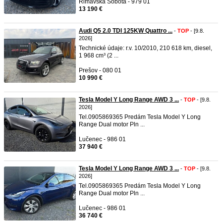
Rimavská Sobota - 979 01
13 190 €
Audi Q5 2.0 TDI 125KW Quattro ...
-
TOP
- [9.8.
2026]
Technické údaje: r.v. 10/2010, 210 618 km, diesel,
1 968 cm³ (2 ...
Prešov - 080 01
10 990 €
Tesla Model Y Long Range AWD 3 ...
-
TOP
- [9.8.
2026]
Tel.0905869365 Predám Tesla Model Y Long
Range Dual motor Pln ...
Lučenec - 986 01
37 940 €
Tesla Model Y Long Range AWD 3 ...
-
TOP
- [9.8.
2026]
Tel.0905869365 Predám Tesla Model Y Long
Range Dual motor Pln ...
Lučenec - 986 01
36 740 €