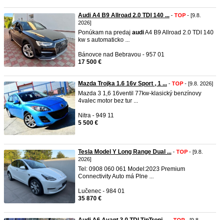
Audi A4 B9 Allroad 2.0 TDI 140 ...
-
TOP
- [9.8.
2026]
Ponúkam na predaj
audi
A4 B9 Allroad 2.0 TDI 140
kw s automaticko ...
Bánovce nad Bebravou - 957 01
17 500 €
Mazda Trojka 1.6 16v Sport , 1 ...
-
TOP
- [9.8. 2026]
Mazda 3 1,6 16ventil 77kw-klasický benzínovy
4valec motor bez tur ...
Nitra - 949 11
5 500 €
Tesla Model Y Long Range Dual ...
-
TOP
- [9.8.
2026]
Tel: 0908 060 061 Model:2023 Premium
Connectivity Auto má Plne ...
Lučenec - 984 01
35 870 €