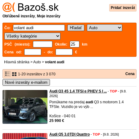
Pridať inzerát
Obľúbené inzeráty
,
Moje inzeráty
Čo:
PSČ (miesto):
Okolie:
km
Cena od:
- do:
€
Hlavná stránka
>
Auto
>
volant audi
Cena
1-20 inzerátov z 3 070
Nové inzeráty e-mailom
Audi Q3 45 1.4 TFSI e PHEV S l ...
-
TOP
- [9.8.
2026]
Ponúkame na predaj
audi
Q3 s motorom 1.4
TFSIe. Vozidlo je vo výb ...
Košice - 040 01
25 990 €
Audi Q5 3.0TDI Quattro
-
TOP
- [9.8. 2026]