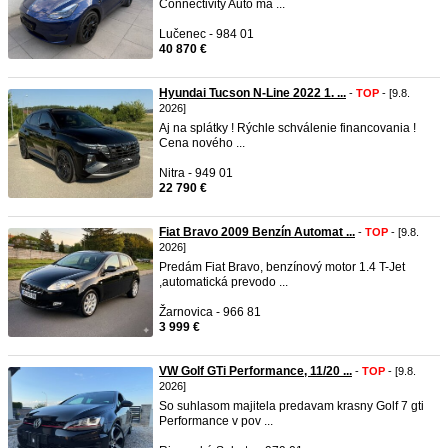
Connectivity Auto má ...
Lučenec - 984 01
40 870 €
Hyundai Tucson N-Line 2022 1. ...
-
TOP
- [9.8.
2026]
Aj na splátky ! Rýchle schválenie financovania !
Cena nového ...
Nitra - 949 01
22 790 €
Fiat Bravo 2009 Benzín Automat ...
-
TOP
- [9.8.
2026]
Predám Fiat Bravo, benzínový motor 1.4 T-Jet
,automatická prevodo ...
Žarnovica - 966 81
3 999 €
VW Golf GTi Performance, 11/20 ...
-
TOP
- [9.8.
2026]
So suhlasom majitela predavam krasny Golf 7 gti
Performance v pov ...