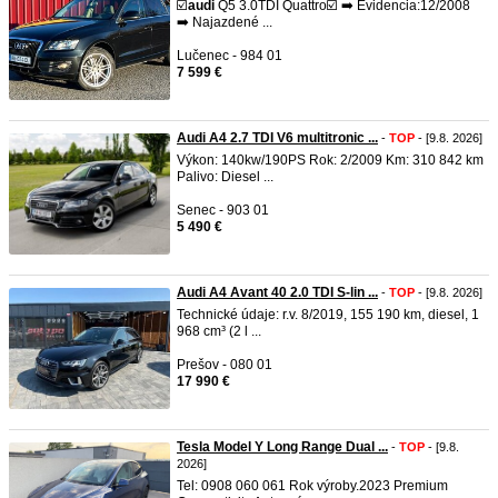
☑️
audi
Q5 3.0TDI Quattro☑️ ➡️ Evidencia:12/2008
➡️ Najazdené ...
Lučenec - 984 01
7 599 €
Audi A4 2.7 TDI V6 multitronic ...
-
TOP
- [9.8. 2026]
Výkon: 140kw/190PS Rok: 2/2009 Km: 310 842 km
Palivo: Diesel ...
Senec - 903 01
5 490 €
Audi A4 Avant 40 2.0 TDI S-lin ...
-
TOP
- [9.8. 2026]
Technické údaje: r.v. 8/2019, 155 190 km, diesel, 1
968 cm³ (2 l ...
Prešov - 080 01
17 990 €
Tesla Model Y Long Range Dual ...
-
TOP
- [9.8.
2026]
Tel: 0908 060 061 Rok výroby.2023 Premium