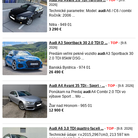
Audi A6 Avant 3.0 TDI TipTroni ...
-
TOP
- [9.8.
2026]
Technické parametre: Model:
audi
A6 / C6 / combi
Ročník: 2006 ...
Nitra - 949 01
3 290 €
Audi A3 Sportback 30 2.0 TDI D ...
-
TOP
- [9.8.
2026]
Predám veľmi pekné vozidlo
audi
A3 Sportback 30
2.0 TDI 85kW DSG ...
Banská Bystrica - 974 01
26 490 €
Audi A4 Avant 35 TDi - Sport - ...
-
TOP
- [9.8. 2026]
Ponúkam na Predaj
audi
A4 Combi 2.0 TDi vo
výbave Sport ... Mo ...
Žiar nad Hronom - 965 01
12 900 €
Audi A6 3.0 TDI quattro faceli ...
-
TOP
- [9.8. 2026]
Technické údaje: r.v.2015,2967cm3, 213 597 km