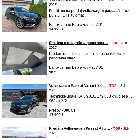
VW Passat Alltrack B8 2.0 TDI ...
-
TOP
- [8.8.
2026]
Ponúkam na predaj
volkswagen
passat
Alltrack
B8 2.0 TDI s automat ...
Bánovce nad Bebravou - 957 01
14 990 €
Slnečná clona, roleta panorama ...
-
TOP
- [8.8.
2026]
Predám protislnečná clona, slnečná roletka, roleta
panorama strec ...
Bánovce nad Bebravou - 957 01
98 €
Volkswagen Passat Variant 2.0 ...
-
TOP
- [8.8.
2026]
Technické údaje: r.v. 5/2016, 179 838 km, diesel, 1
968 cm³ (2 l ...
Prešov - 080 01
13 990 €
Predám Volkswagen Passat Alltr ...
-
TOP
- [8.8.
2026]