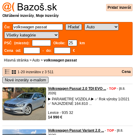
Pridať inzerát
Obľúbené inzeráty
,
Moje inzeráty
Čo:
PSČ (miesto):
Okolie:
km
Cena od:
- do:
€
Hlavná stránka
>
Auto
>
volkswagen passat
Cena
1-20 inzerátov z 3 511
Nové inzeráty e-mailom
Volkswagen Passat 2.0 TDI EVO ...
-
TOP
- [8.8.
2026]
▶️ PARAMETRE VOZIDLA ▶️ ✅ Rok výroby 1/2021
✅ NAJAZDENÉ 164.810 ...
Levice - 935 32
14 990 €
Volkswagen Passat Variant 2.0 ...
-
TOP
- [8.8.