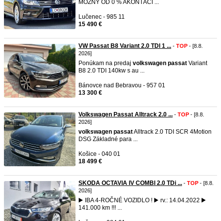
MOŽNÝ OD 0 % AKONTÁCI ...
Lučenec - 985 11
15 490 €
VW Passat B8 Variant 2.0 TDI 1 ...
-
TOP
- [8.8.
2026]
Ponúkam na predaj
volkswagen
passat
Variant
B8 2.0 TDI 140kw s au ...
Bánovce nad Bebravou - 957 01
13 300 €
Volkswagen Passat Alltrack 2.0 ...
-
TOP
- [8.8.
2026]
volkswagen
passat
Alltrack 2.0 TDI SCR 4Motion
DSG Základné para ...
Košice - 040 01
18 499 €
SKODA OCTAVIA IV COMBI 2.0 TDi ...
-
TOP
- [8.8.
2026]
▶️ IBA 4-ROČNÉ VOZIDLO ! ▶️ rv.: 14.04.2022 ▶️
141.000 km !!! ...