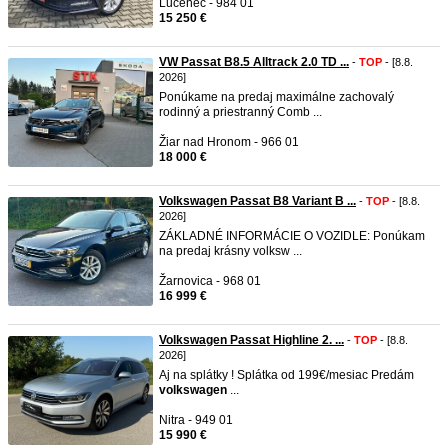
Lučenec - 984 01
15 250 €
VW Passat B8.5 Alltrack 2.0 TD ...
-
TOP
- [8.8.
2026]
Ponúkame na predaj maximálne zachovalý
rodinný a priestranný Comb ...
Žiar nad Hronom - 966 01
18 000 €
Volkswagen Passat B8 Variant B ...
-
TOP
- [8.8.
2026]
ZÁKLADNÉ INFORMÁCIE O VOZIDLE: Ponúkam
na predaj krásny volksw ...
Žarnovica - 968 01
16 999 €
Volkswagen Passat Highline 2. ...
-
TOP
- [8.8.
2026]
Aj na splátky ! Splátka od 199€/mesiac Predám
volkswagen
...
Nitra - 949 01
15 990 €