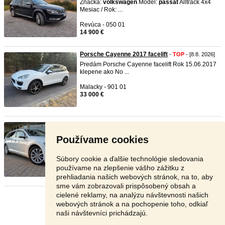
Značka:
volkswagen
Model:
passat
Alltrack 4x4
Mesiac / Rok: ...
Revúca - 050 01
14 900 €
Porsche Cayenne 2017 facelift
-
TOP
- [8.8. 2026]
Predám Porsche Cayenne facelift Rok 15.06.2017
klepene ako No ...
Malacky - 901 01
33 000 €
VW PASSAT VARIANT 2.0 TDI, R. ...
-
TOP
- [8.8.
2026]
Používame cookies
volkswagen
passat
Variant 2.0 TDI, 110 kW (150
PS), biela farba, ...
Súbory cookie a ďalšie technológie sledovania
Lučenec - 984 01
používame na zlepšenie vášho zážitku z
11 299 €
prehliadania našich webových stránok, na to, aby
sme vám zobrazovali prispôsobený obsah a
cielené reklamy, na analýzu návštevnosti našich
Stránka:
1
2
3
Ďalšia
webových stránok a na pochopenie toho, odkiaľ
naši návštevníci prichádzajú.