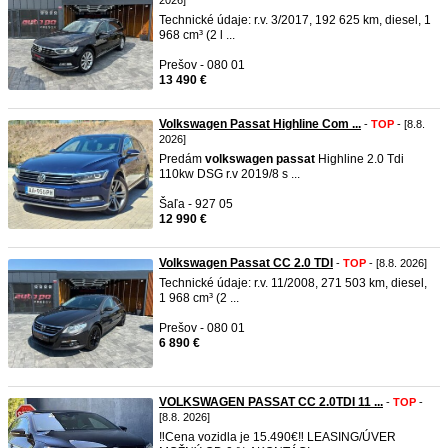
2026]
Technické údaje: r.v. 3/2017, 192 625 km, diesel, 1
968 cm³ (2 l ...
Prešov - 080 01
13 490 €
Volkswagen Passat Highline Com ...
-
TOP
- [8.8.
2026]
Predám
volkswagen
passat
Highline 2.0 Tdi
110kw DSG r.v 2019/8 s ...
Šaľa - 927 05
12 990 €
Volkswagen Passat CC 2.0 TDI
-
TOP
- [8.8. 2026]
Technické údaje: r.v. 11/2008, 271 503 km, diesel,
1 968 cm³ (2 ...
Prešov - 080 01
6 890 €
VOLKSWAGEN PASSAT CC 2.0TDI 11 ...
-
TOP
-
[8.8. 2026]
‼️Cena vozidla je 15.490€‼️ LEASING/ÚVER