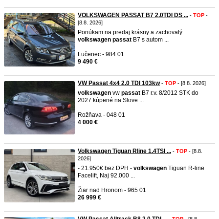
VOLKSWAGEN PASSAT B7 2.0TDI DS ...
-
TOP
-
[8.8. 2026]
Ponúkam na predaj krásny a zachovalý
volkswagen
passat
B7 s autom ...
Lučenec - 984 01
9 490 €
VW Passat 4x4 2.0 TDI 103kw
-
TOP
- [8.8. 2026]
volkswagen
vw
passat
B7 r.v. 8/2012 STK do
2027 kúpené na Slove ...
Rožňava - 048 01
4 000 €
Volkswagen Tiguan Rline 1.4TSI ...
-
TOP
- [8.8.
2026]
- 21.950€ bez DPH -
volkswagen
Tiguan R-line
Facelift, Naj 92.000 ...
Žiar nad Hronom - 965 01
26 999 €