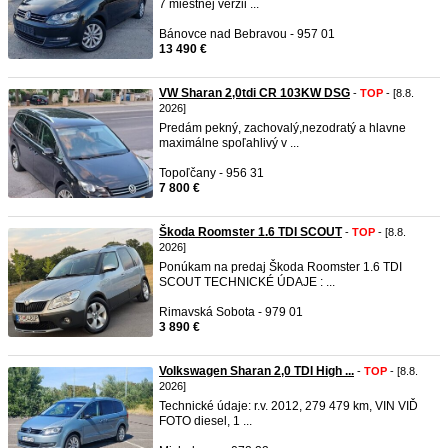
7 miestnej verzii ...
Bánovce nad Bebravou - 957 01
13 490 €
VW Sharan 2,0tdi CR 103KW DSG
-
TOP
- [8.8.
2026]
Predám pekný, zachovalý,nezodratý a hlavne
maximálne spoľahlivý v ...
Topoľčany - 956 31
7 800 €
Škoda Roomster 1.6 TDI SCOUT
-
TOP
- [8.8.
2026]
Ponúkam na predaj Škoda Roomster 1.6 TDI
SCOUT TECHNICKÉ ÚDAJE : ...
Rimavská Sobota - 979 01
3 890 €
Volkswagen Sharan 2,0 TDI High ...
-
TOP
- [8.8.
2026]
Technické údaje: r.v. 2012, 279 479 km, VIN VIĎ
FOTO diesel, 1 ...