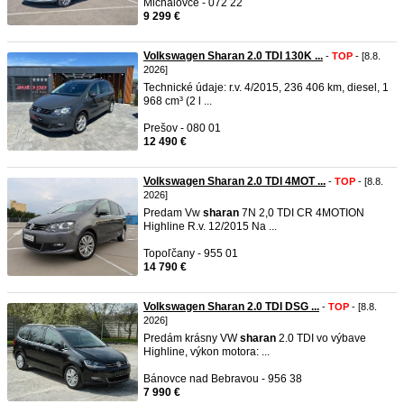
Michalovce - 072 22
9 299 €
Volkswagen Sharan 2.0 TDI 130K ...
-
TOP
- [8.8.
2026]
Technické údaje: r.v. 4/2015, 236 406 km, diesel, 1
968 cm³ (2 l ...
Prešov - 080 01
12 490 €
Volkswagen Sharan 2.0 TDI 4MOT ...
-
TOP
- [8.8.
2026]
Predam Vw
sharan
7N 2,0 TDI CR 4MOTION
Highline R.v. 12/2015 Na ...
Topoľčany - 955 01
14 790 €
Volkswagen Sharan 2.0 TDI DSG ...
-
TOP
- [8.8.
2026]
Predám krásny VW
sharan
2.0 TDI vo výbave
Highline, výkon motora: ...
Bánovce nad Bebravou - 956 38
7 990 €