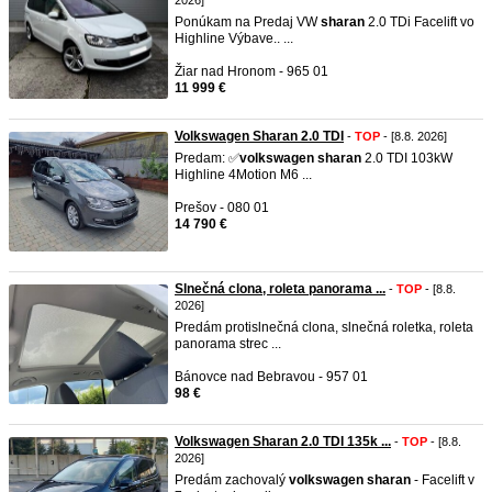
2026]
Ponúkam na Predaj VW
sharan
2.0 TDi Facelift vo
Highline Výbave.. ...
Žiar nad Hronom - 965 01
11 999 €
Volkswagen Sharan 2.0 TDI
-
TOP
- [8.8. 2026]
Predam: ✅
volkswagen
sharan
2.0 TDI 103kW
Highline 4Motion M6 ...
Prešov - 080 01
14 790 €
Slnečná clona, roleta panorama ...
-
TOP
- [8.8.
2026]
Predám protislnečná clona, slnečná roletka, roleta
panorama strec ...
Bánovce nad Bebravou - 957 01
98 €
Volkswagen Sharan 2.0 TDI 135k ...
-
TOP
- [8.8.
2026]
Predám zachovalý
volkswagen
sharan
- Facelift v