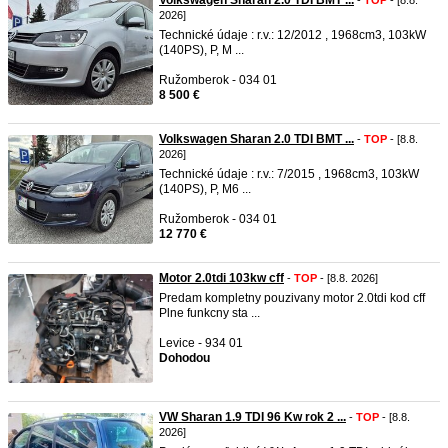
Volkswagen Sharan 2.0 TDI BMT ...
-
TOP
- [8.8.
2026]
Technické údaje : r.v.: 12/2012 , 1968cm3, 103kW
(140PS), P, M ...
Ružomberok - 034 01
8 500 €
Volkswagen Sharan 2.0 TDI BMT ...
-
TOP
- [8.8.
2026]
Technické údaje : r.v.: 7/2015 , 1968cm3, 103kW
(140PS), P, M6 ...
Ružomberok - 034 01
12 770 €
Motor 2.0tdi 103kw cff
-
TOP
- [8.8. 2026]
Predam kompletny pouzivany motor 2.0tdi kod cff
Plne funkcny sta ...
Levice - 934 01
Dohodou
VW Sharan 1.9 TDI 96 Kw rok 2 ...
-
TOP
- [8.8.
2026]