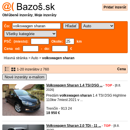
Pridať inzerát
Obľúbené inzeráty
,
Moje inzeráty
Čo:
PSČ (miesto):
Okolie:
km
Cena od:
- do:
€
Hlavná stránka
>
Auto
>
volkswagen sharan
Cena
1-20 inzerátov z 760
Nové inzeráty e-mailom
Volkswagen Sharan 1.4 TSI DSG ...
-
TOP
- [8.8.
2026]
Predám
volkswagen
sharan
1.4 TSI DSG Highline
110kw 7miest 2021 v ...
Trenčín - 913 24
18 950 €
Volkswagen Sharan 2.0 TDi - 11 ...
-
TOP
- [8.8.