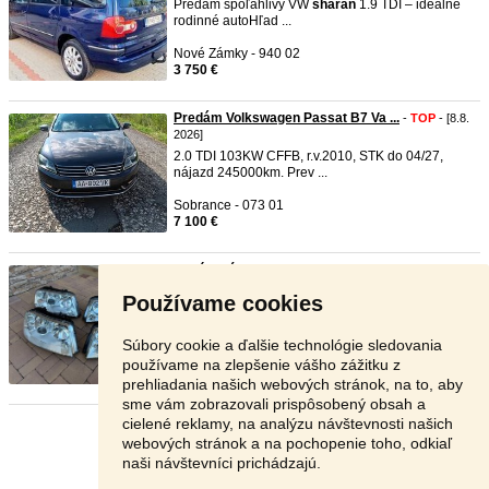
Predám spoľahlivý VW
sharan
1.9 TDI – ideálne
rodinné auto ​Hľad ...
Nové Zámky - 940 02
3 750 €
Predám Volkswagen Passat B7 Va ...
-
TOP
- [8.8.
2026]
2.0 TDI 103KW CFFB, r.v.2010, STK do 04/27,
nájazd 245000km. Prev ...
Sobrance - 073 01
7 100 €
Xenónové svetlomety na VW Shar ...
-
TOP
- [8.8.
2026]
Používame cookies
Predám profesionálne zrepasované xenónové
svetlomety na volkswage ...
Súbory cookie a ďalšie technológie sledovania
Trenčín - 914 01
používame na zlepšenie vášho zážitku z
170 €
prehliadania našich webových stránok, na to, aby
sme vám zobrazovali prispôsobený obsah a
cielené reklamy, na analýzu návštevnosti našich
Stránka:
1
2
3
Ďalšia
webových stránok a na pochopenie toho, odkiaľ
naši návštevníci prichádzajú.