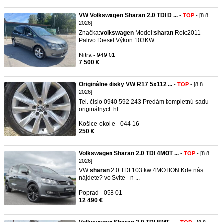
VW Volkswagen Sharan 2.0 TDI D ...
-
TOP
- [8.8.
2026]
Značka:
volkswagen
Model:
sharan
Rok:2011
Palivo:Diesel Výkon:103KW ...
Nitra - 949 01
7 500 €
Originálne disky VW R17 5x112 ...
-
TOP
- [8.8.
2026]
​Tel. čislo 0940 592 243 Predám kompletnú sadu
originálnych hl ...
Košice-okolie - 044 16
250 €
Volkswagen Sharan 2.0 TDI 4MOT ...
-
TOP
- [8.8.
2026]
VW
sharan
2.0 TDI 103 kw 4MOTION Kde nás
nájdete? vo Svite - n ...
Poprad - 058 01
12 490 €