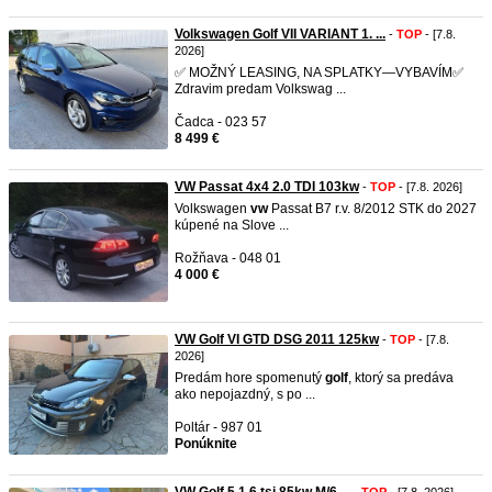
Volkswagen Golf VII VARIANT 1. ...
-
TOP
- [7.8.
2026]
✅ MOŽNÝ LEASING, NA SPLATKY—VYBAVÍM✅
Zdravim predam Volkswag ...
Čadca - 023 57
8 499 €
VW Passat 4x4 2.0 TDI 103kw
-
TOP
- [7.8. 2026]
Volkswagen
vw
Passat B7 r.v. 8/2012 STK do 2027
kúpené na Slove ...
Rožňava - 048 01
4 000 €
VW Golf VI GTD DSG 2011 125kw
-
TOP
- [7.8.
2026]
Predám hore spomenutý
golf
, ktorý sa predáva
ako nepojazdný, s po ...
Poltár - 987 01
Ponúknite