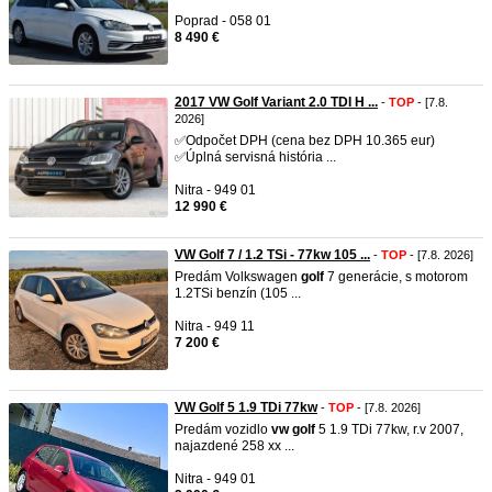
Poprad - 058 01
8 490 €
2017 VW Golf Variant 2.0 TDI H ...
-
TOP
- [7.8.
2026]
✅Odpočet DPH (cena bez DPH 10.365 eur)
✅Úplná servisná história ...
Nitra - 949 01
12 990 €
VW Golf 7 / 1.2 TSi - 77kw 105 ...
-
TOP
- [7.8. 2026]
Predám Volkswagen
golf
7 generácie, s motorom
1.2TSi benzín (105 ...
Nitra - 949 11
7 200 €
VW Golf 5 1.9 TDi 77kw
-
TOP
- [7.8. 2026]
Predám vozidlo
vw
golf
5 1.9 TDi 77kw, r.v 2007,
najazdené 258 xx ...
Nitra - 949 01