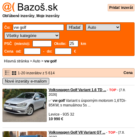
Pridať inzerát
Obľúbené inzeráty
,
Moje inzeráty
Čo:
PSČ (miesto):
Okolie:
km
Cena od:
- do:
€
Hlavná stránka
>
Auto
>
vw golf
Cena
1-20 inzerátov z 5 614
Nové inzeráty e-mailom
Volkswagen Golf Variant 1.6 TD ...
-
TOP
- [7.8.
2026]
✅️
vw
golf
Variant s úsporným motorom 1,6TDi-
85KW, s manuálnou 5s ...
Levice - 935 32
10 990 €
Volkswagen Golf VII Variant GT ...
-
TOP
- [7.8.