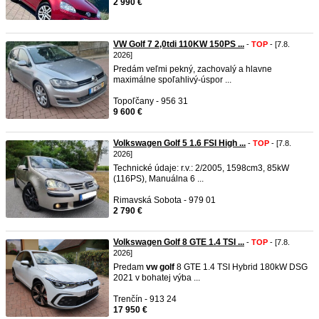
2 990 €
VW Golf 7 2,0tdi 110KW 150PS ...
-
TOP
- [7.8.
2026]
Predám veľmi pekný, zachovalý a hlavne
maximálne spoľahlivý-úspor ...
Topoľčany - 956 31
9 600 €
Volkswagen Golf 5 1.6 FSI High ...
-
TOP
- [7.8.
2026]
Technické údaje: r.v.: 2/2005, 1598cm3, 85kW
(116PS), Manuálna 6 ...
Rimavská Sobota - 979 01
2 790 €
Volkswagen Golf 8 GTE 1.4 TSI ...
-
TOP
- [7.8.
2026]
Predam
vw
golf
8 GTE 1.4 TSI Hybrid 180kW DSG
2021 v bohatej výba ...
Trenčín - 913 24
17 950 €