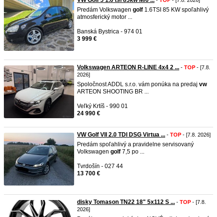
VW Golf 5 1.6 tsi 85kw M/6 ...
-
TOP
- [7.8. 2026]
Predám Volkswagen
golf
1.6TSI 85 KW spoľahlivý
atmosferický motor ...
Banská Bystrica - 974 01
3 999 €
Volkswagen ARTEON R-LINE 4x4 2 ...
-
TOP
- [7.8.
2026]
Spoločnost ADDL s.r.o. vám ponúka na predaj
vw
ARTEON SHOOTING BR ...
Veľký Krtíš - 990 01
24 990 €
VW Golf VII 2.0 TDI DSG Virtua ...
-
TOP
- [7.8. 2026]
Predám spoľahlivý a pravidelne servisovaný
Volkswagen
golf
7,5 po ...
Tvrdošín - 027 44
13 700 €
disky Tomason TN22 18" 5x112 S ...
-
TOP
- [7.8.
2026]