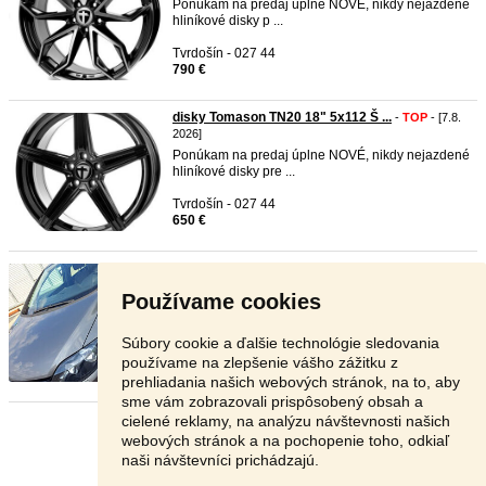
Ponúkam na predaj úplne NOVÉ, nikdy nejazdené
hliníkové disky p ...
Tvrdošín - 027 44
790 €
disky Tomason TN20 18" 5x112 Š ...
-
TOP
- [7.8.
2026]
Ponúkam na predaj úplne NOVÉ, nikdy nejazdené
hliníkové disky pre ...
Tvrdošín - 027 44
650 €
VW Golf Plus 1.2 TSI Comfortli ...
-
TOP
- [7.8. 2026]
Predám Volkswagen
golf
Plus 1.2 TSI Comfortline,
Používame cookies
77 kW (105 PS), ...
Bratislava - 841 04
Súbory cookie a ďalšie technológie sledovania
V texte
používame na zlepšenie vášho zážitku z
prehliadania našich webových stránok, na to, aby
sme vám zobrazovali prispôsobený obsah a
cielené reklamy, na analýzu návštevnosti našich
Stránka:
1
2
3
Ďalšia
webových stránok a na pochopenie toho, odkiaľ
naši návštevníci prichádzajú.