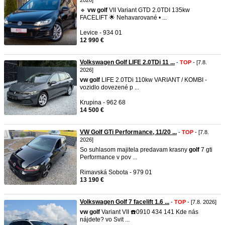
2026]
🔹
vw
golf
VII Variant GTD 2.0TDI 135kw
FACELIFT 🌟 Nehavarované • ...
Levice - 934 01
12 990 €
Volkswagen Golf LIFE 2.0TDi 11 ...
-
TOP
- [7.8.
2026]
vw
golf
LIFE 2.0TDi 110kw VARIANT / KOMBI -
vozidlo dovezené p ...
Krupina - 962 68
14 500 €
VW Golf GTi Performance, 11/20 ...
-
TOP
- [7.8.
2026]
So suhlasom majitela predavam krasny
golf
7 gti
Performance v pov ...
Rimavská Sobota - 979 01
13 190 €
Volkswagen Golf 7 facelift 1.6 ...
-
TOP
- [7.8. 2026]
vw
golf
Variant VII ☎️0910 434 141 Kde nás
nájdete? vo Svit ...