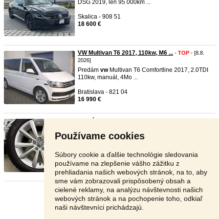
DSG 2019, len 95 000km ...
Skalica - 908 51
18 600 €
VW Multivan T6 2017, 110kw, M6 ...
-
TOP
- [8.8.
2026]
Predám
vw
Multivan T6 Comfortline 2017, 2.0TDI
110kw, manuál, 4Mo ...
Bratislava - 821 04
16 990 €
Zimná sada VW Merano 5x100 R16 ...
-
TOP
- [8.8.
2026]
Používame cookies
Zdravím, predám zimnú sadu R16 originál z
vw
polo
ale pasuje aj n ...
Súbory cookie a ďalšie technológie sledovania
Námestovo - 029 01
používame na zlepšenie vášho zážitku z
399 €
prehliadania našich webových stránok, na to, aby
sme vám zobrazovali prispôsobený obsah a
cielené reklamy, na analýzu návštevnosti našich
Stránka:
1
2
3
Ďalšia
webových stránok a na pochopenie toho, odkiaľ
naši návštevníci prichádzajú.