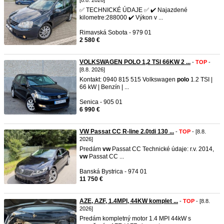
[8.8. 2026]
✅ TECHNICKÉ ÚDAJE ✅ ✔️ Najazdené
kilometre:288000 ✔️ Výkon v ...
Rimavská Sobota - 979 01
2 580 €
VOLKSWAGEN POLO 1,2 TSI 66KW 2 ...
-
TOP
-
[8.8. 2026]
Kontakt: 0940 815 515 Volkswagen
polo
1.2 TSI |
66 kW | Benzín | ...
Senica - 905 01
6 990 €
VW Passat CC R-line 2.0tdi 130 ...
-
TOP
- [8.8.
2026]
Predám
vw
Passat CC Technické údaje: r.v. 2014,
vw
Passat CC ...
Banská Bystrica - 974 01
11 750 €
AZE, AZF, 1.4MPI, 44KW komplet ...
-
TOP
- [8.8.
2026]
Predám kompletný motor 1.4 MPI 44kW s