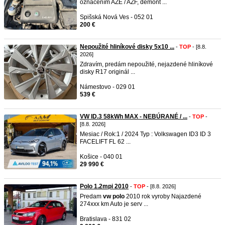
označením AZE / AZF, demont ...
Spišská Nová Ves - 052 01
200 €
Nepoužité hliníkové disky 5x10 ...
-
TOP
- [8.8.
2026]
Zdravím, predám nepoužité, nejazdené hliníkové
disky R17 originál ...
Námestovo - 029 01
539 €
VW ID.3 58kWh MAX - NEBÚRANÉ / ...
-
TOP
-
[8.8. 2026]
Mesiac / Rok:1 / 2024 Typ : Volkswagen ID3 ID 3
FACELIFT FL 62 ...
Košice - 040 01
29 990 €
Polo 1.2mpi 2010
-
TOP
- [8.8. 2026]
Predam
vw
polo
2010 rok vyroby Najazdené
274xxx km Auto je serv ...
Bratislava - 831 02