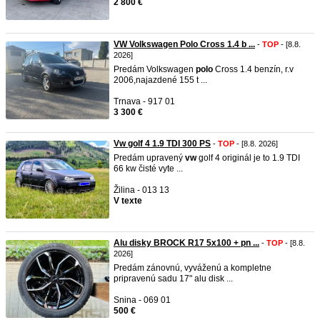
2 800 €
VW Volkswagen Polo Cross 1.4 b ...
-
TOP
- [8.8.
2026]
Predám Volkswagen
polo
Cross 1.4 benzín, r.v
2006,najazdené 155 t ...
Trnava - 917 01
3 300 €
Vw golf 4 1.9 TDI 300 PS
-
TOP
- [8.8. 2026]
Predám upravený
vw
golf 4 originál je to 1.9 TDI
66 kw čisté vyte ...
Žilina - 013 13
V texte
Alu disky BROCK R17 5x100 + pn ...
-
TOP
- [8.8.
2026]
Predám zánovnú, vyváženú a kompletne
pripravenú sadu 17" alu disk ...
Snina - 069 01
500 €