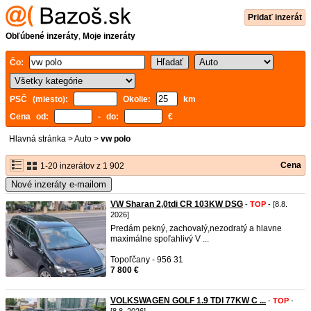
Pridať inzerát
Obľúbené inzeráty
,
Moje inzeráty
Čo:
PSČ (miesto):
Okolie:
km
Cena od:
- do:
€
Hlavná stránka
>
Auto
>
vw polo
Cena
1-20 inzerátov z 1 902
Nové inzeráty e-mailom
VW Sharan 2,0tdi CR 103KW DSG
-
TOP
- [8.8.
2026]
Predám pekný, zachovalý,nezodratý a hlavne
maximálne spoľahlivý V ...
Topoľčany - 956 31
7 800 €
VOLKSWAGEN GOLF 1.9 TDI 77KW C ...
-
TOP
-