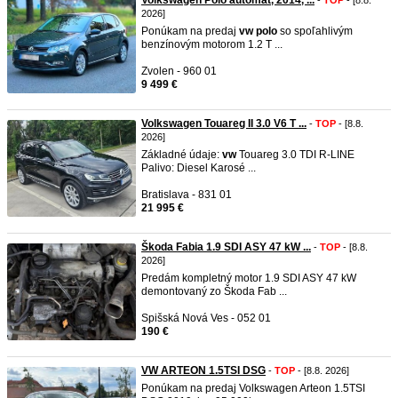
Volkswagen Polo automat, 2014, ...
-
TOP
- [8.8.
2026]
Ponúkam na predaj
vw
polo
so spoľahlivým
benzínovým motorom 1.2 T ...
Zvolen - 960 01
9 499 €
Volkswagen Touareg II 3.0 V6 T ...
-
TOP
- [8.8.
2026]
Základné údaje:
vw
Touareg 3.0 TDI R-LINE
Palivo: Diesel Karosé ...
Bratislava - 831 01
21 995 €
Škoda Fabia 1.9 SDI ASY 47 kW ...
-
TOP
- [8.8.
2026]
Predám kompletný motor 1.9 SDI ASY 47 kW
demontovaný zo Škoda Fab ...
Spišská Nová Ves - 052 01
190 €
VW ARTEON 1.5TSI DSG
-
TOP
- [8.8. 2026]
Ponúkam na predaj Volkswagen Arteon 1.5TSI