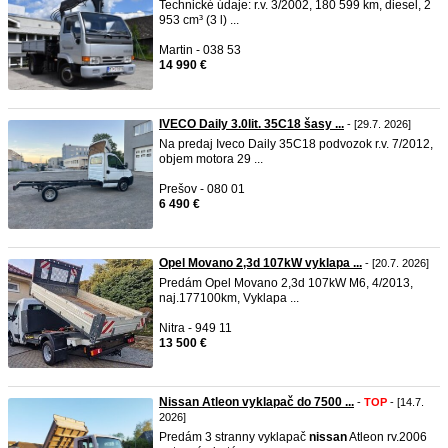
Technické údaje: r.v. 3/2002, 180 599 km, diesel, 2
953 cm³ (3 l) ...
Martin - 038 53
14 990 €
IVECO Daily 3.0lit. 35C18 šasy ...
- [29.7. 2026]
Na predaj Iveco Daily 35C18 podvozok r.v. 7/2012,
objem motora 29 ...
Prešov - 080 01
6 490 €
Opel Movano 2,3d 107kW vyklapa ...
- [20.7. 2026]
Predám Opel Movano 2,3d 107kW M6, 4/2013,
naj.177100km, Vyklapa ...
Nitra - 949 11
13 500 €
Nissan Atleon vyklapač do 7500 ...
-
TOP
- [14.7.
2026]
Predám 3 stranny vyklapač
nissan
Atleon rv.2006