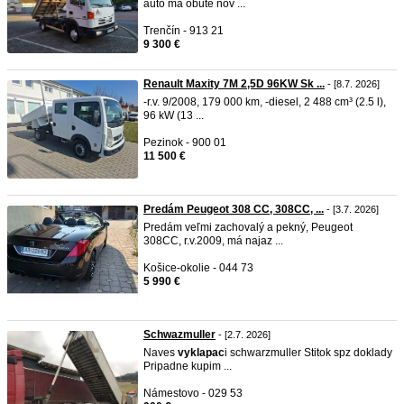
auto má obuté nov ...
Trenčín - 913 21
9 300 €
Renault Maxity 7M 2,5D 96KW Sk ...
- [8.7. 2026]
-r.v. 9/2008, 179 000 km, -diesel, 2 488 cm³ (2.5 l),
96 kW (13 ...
Pezinok - 900 01
11 500 €
Predám Peugeot 308 CC, 308CC, ...
- [3.7. 2026]
Predám veľmi zachovalý a pekný, Peugeot
308CC, r.v.2009, má najaz ...
Košice-okolie - 044 73
5 990 €
Schwazmuller
- [2.7. 2026]
Naves
vyklapac
i schwarzmuller Stitok spz doklady
Pripadne kupim ...
Námestovo - 029 53