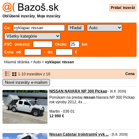
Pridať inzerát
Obľúbené inzeráty
,
Moje inzeráty
Čo:
PSČ (miesto):
Okolie:
km
Cena od:
- do:
€
Hlavná stránka
>
Auto
>
vyklapac nissan
Cena
1-10 inzerátov z 10
Nové inzeráty e-mailom
NISSAN NAVARA NP 300 Pickap
- [6.8. 2026]
Ponúkam na predaj
nissan
Navara NP 300 Pickap
rok výroby 2012, 4x ...
Martin - 036 01
12 990 €
Nissan Cabstar trojstranný vyk ...
- [5.8. 2026]