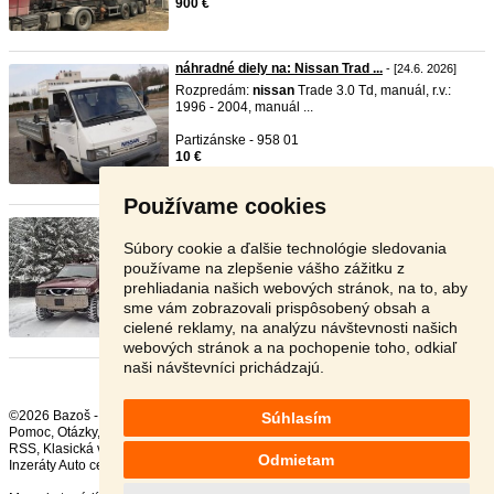
900 €
náhradné diely na: Nissan Trad ...
- [24.6. 2026]
Rozpredám:
nissan
Trade 3.0 Td, manuál, r.v.:
1996 - 2004, manuál ...
Partizánske - 958 01
10 €
Používame cookies
Terrano 2 vyklapač
- [15.6. 2026]
Predám
nissan
terrano 2.7 TDI, vyklapcia Korba
Súbory cookie a ďalšie technológie sledovania
caz navijak, pneu ...
používame na zlepšenie vášho zážitku z
prehliadania našich webových stránok, na to, aby
Žilina - 010 01
sme vám zobrazovali prispôsobený obsah a
2 000 €
cielené reklamy, na analýzu návštevnosti našich
webových stránok a na pochopenie toho, odkiaľ
naši návštevníci prichádzajú.
©2026 Bazoš -
Inzercia, bazár
Súhlasím
Pomoc
,
Otázky
,
Hodnotenie
,
Kontakt
,
Reklama
,
Podmienky
,
Ochrana údajov
,
RSS
,
Odmietam
Inzeráty Auto celkom:
228585
, za 24 hodín:
10964