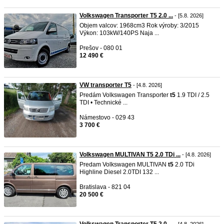
Volkswagen Transporter T5 2.0 ...
- [5.8. 2026]
Objem valcov: 1968cm3 Rok výroby: 3/2015
Výkon: 103kW/140PS Naja ...
Prešov - 080 01
12 490 €
VW transporter T5
- [4.8. 2026]
Predám Volkswagen Transporter
t5
1.9 TDI / 2.5
TDI • Technické ...
Námestovo - 029 43
3 700 €
Volkswagen MULTIVAN T5 2.0 TDi ...
- [4.8. 2026]
Predam Volkswagen MULTIVAN
t5
2.0 TDi
Highline Diesel 2.0TDI 132 ...
Bratislava - 821 04
20 500 €