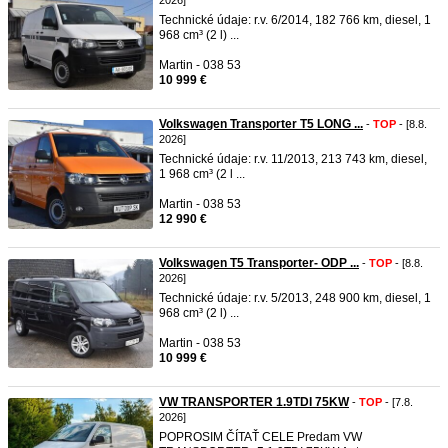
2026]
Technické údaje: r.v. 6/2014, 182 766 km, diesel, 1
968 cm³ (2 l) ...
Martin - 038 53
10 999 €
Volkswagen Transporter T5 LONG ...
-
TOP
- [8.8.
2026]
Technické údaje: r.v. 11/2013, 213 743 km, diesel,
1 968 cm³ (2 l ...
Martin - 038 53
12 990 €
Volkswagen T5 Transporter- ODP ...
-
TOP
- [8.8.
2026]
Technické údaje: r.v. 5/2013, 248 900 km, diesel, 1
968 cm³ (2 l) ...
Martin - 038 53
10 999 €
VW TRANSPORTER 1.9TDI 75KW
-
TOP
- [7.8.
2026]
POPROSIM ČÍTAŤ CELE Predam VW