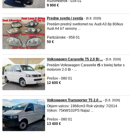
Ružomberok - 034 01
9 900 €
Predne svetlo / svetla
- [6.8. 2026]
Predám predný svetlomet na: Audi A3 8p 80/kus
Audi A4 b7 xenony ...
Partizánske - 958 01
50 €
Volkswagen Caravelle T5 2.0 Bi ...
- [5.8. 2026]
Predám Volkswagen Caravelle
t5
v bielej farbe s
motorom 2.0 Bi - ...
Prešov - 080 01
12 600 €
Volkswagen Transporter T5 2.0 ...
- [5.8. 2026]
Objem valcov: 1968cm3 Rok výroby: 7/2014
Výkon: 75kW/102PS Najaz ...
Prešov - 080 01
13 400 €