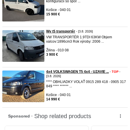
konfigurácii so spoľ ...
Košice - 040 01
15 900 €
Wv t5 transportér
- [3.8. 2026]
VW TRANSPORTÉR 1.9TDI 63KW Objem
valcov:1896cm3 Rok výroby: 2006 ...
Žilina - 010 08
3 900 €
4x4 VOLKSWAGEN T5 4x4 - UZAVIE ...
-
TOP
-
[3.8. 2026]
**** OBHLIADKY VOLAŤ 0915 289 418 - 0905 317
849 **** ****** ...
Košice - 040 01
14 990 €