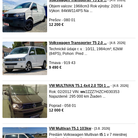
Volkswagen Transporter T5 2.0 ...
- [4.8. 2026]
Objem valcov: 1968cm3 Rok výroby: 2/2014
Výkon: 84kW/114PS Na ...
Prešov - 080 01
12 200 €
Volkswagen Transporter T5 2.0 ...
- [4.8. 2026]
Technické údaje r. v. : 10/11, 1984cm³, 62kW
(84PS), Pohon: Pred ...
Trnava - 919 43
9 490 €
VW MULTIVAN T5.1 4x4 2.0 TDI 1 ...
- [4.8. 2026]
Rok: 02/2012 VIN:
wv
2ZZZ7HZCH030353
Najazdené: 295 000 km Žiaden ...
Poprad - 058 01
12 000 €
VW Multivan T5.1 103kw
- [3.8. 2026]
Predám Volkswagen Multivan
t5
.1 v 7 miestnej