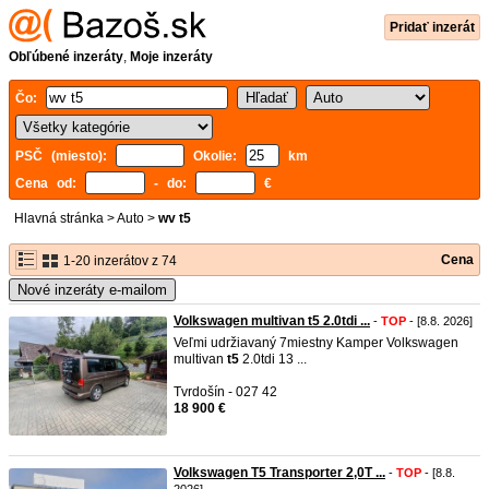
Pridať inzerát
Obľúbené inzeráty
,
Moje inzeráty
Čo:
PSČ (miesto):
Okolie:
km
Cena od:
- do:
€
Hlavná stránka
>
Auto
>
wv t5
Cena
1-20 inzerátov z 74
Nové inzeráty e-mailom
Volkswagen multivan t5 2.0tdi ...
-
TOP
- [8.8. 2026]
Veľmi udržiavaný 7miestny Kamper Volkswagen
multivan
t5
2.0tdi 13 ...
Tvrdošín - 027 42
18 900 €
Volkswagen T5 Transporter 2,0T ...
-
TOP
- [8.8.