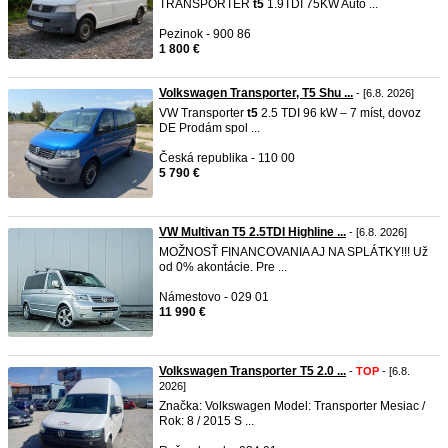
TRANSPORTER
t5
1.9TDI 75KW Auto ...
Pezinok - 900 86
1 800 €
Volkswagen Transporter, T5 Shu ...
- [6.8. 2026]
VW Transporter
t5
2.5 TDI 96 kW – 7 míst, dovoz
DE Prodám spol ...
Česká republika - 110 00
5 790 €
VW Multivan T5 2.5TDI Highline ...
- [6.8. 2026]
MOŽNOSŤ FINANCOVANIA AJ NA SPLÁTKY!!! Už
od 0% akontácie. Pre ...
Námestovo - 029 01
11 990 €
Volkswagen Transporter T5 2.0 ...
-
TOP
- [6.8.
2026]
Značka: Volkswagen Model: Transporter Mesiac /
Rok: 8 / 2015 S ...