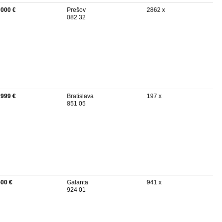
 000 €
Prešov
2862 x
082 32
 999 €
Bratislava
197 x
851 05
500 €
Galanta
941 x
924 01