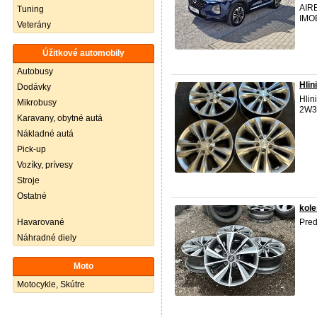
AIR
Tuning
IMOB
Veterány
Úžitkové automobily
Autobusy
Hli
Dodávky
Hlin
Mikrobusy
2W3
Karavany, obytné autá
Nákladné autá
Pick-up
Vozíky, prívesy
Stroje
Ostatné
kole
Havarované
Pred
Náhradné diely
Moto
Motocykle, Skútre