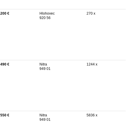
 200 €
Hlohovec
270 x
920 56
 490 €
Nitra
1244 x
949 01
 550 €
Nitra
5836 x
949 01