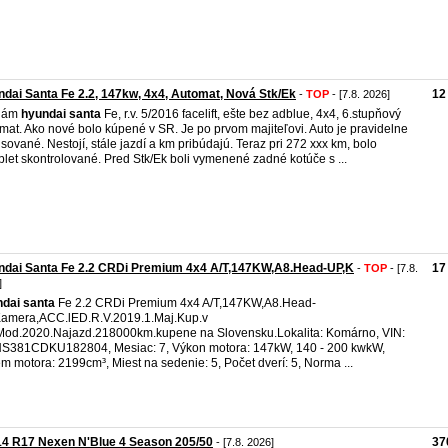
dai Santa Fe 2.2, 147kw, 4x4, Automat, Nová Stk/Ek
12
-
TOP
- [7.8. 2026]
dám
hyundai
santa
Fe, r.v. 5/2016 facelift, ešte bez adblue, 4x4, 6.stupňový
mat. Ako nové bolo kúpené v SR. Je po prvom majiteľovi. Auto je pravidelne
isované. Nestojí, stále jazdí a km pribúdajú. Teraz pri 272 xxx km, bolo
let skontrolované. Pred Stk/Ek boli vymenené zadné kotúče s ...
ndai Santa Fe 2.2 CRDi Premium 4x4 A/T,147KW,A8.Head-UP,K
17
-
TOP
- [7.8.
]
ndai
santa
Fe 2.2 CRDi Premium 4x4 A/T,147KW,A8.Head-
amera,ACC.lED.R.V.2019.1.Maj.Kup.v
od.2020.Najazd.218000km.kupene na Slovensku.Lokalita: Komárno, VIN:
381CDKU182804, Mesiac: 7, Výkon motora: 147kW, 140 - 200 kwkW,
m motora: 2199cm³, Miest na sedenie: 5, Počet dverí: 5, Norma ...
14 R17 Nexen N'Blue 4 Season 205/50
37
- [7.8. 2026]