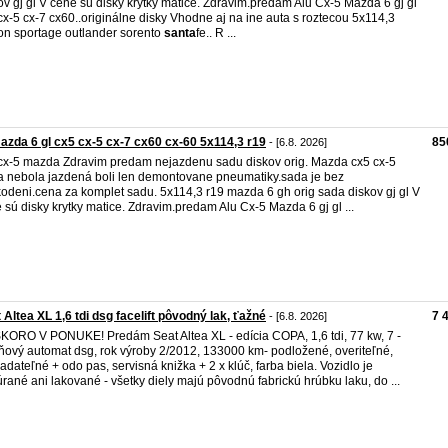
ov gj gl V cene sú disky krytky matice. Zdravim.predam Alu Cx-5 Mazda 6 gj gl
cx-5 cx-7 cx60..originálne disky Vhodne aj na ine auta s roztecou 5x114,3
on sportage outlander sorento
santa
fe.. R ...
azda 6 gl cx5 cx-5 cx-7 cx60 cx-60 5x114,3 r19
85
- [6.8. 2026]
cx-5 mazda Zdravim predam nejazdenu sadu diskov orig. Mazda cx5 cx-5
 nebola jazdená boli len demontovane pneumatiky.sada je bez
odeni.cena za komplet sadu. 5x114,3 r19 mazda 6 gh orig sada diskov gj gl V
 sú disky krytky matice. Zdravim.predam Alu Cx-5 Mazda 6 gj gl ...
 Altea XL 1,6 tdi dsg facelift pôvodný lak, ťažné
7 
- [6.8. 2026]
ORO V PONUKE! Predám Seat Altea XL - edícia COPA, 1,6 tdi, 77 kw, 7 -
ňový automat dsg, rok výroby 2/2012, 133000 km- podložené, overiteľné,
adateľné + odo pas, servisná knižka + 2 x klúč, farba biela. Vozidlo je
rané ani lakované - všetky diely majú pôvodnú fabrickú hrúbku laku, do ...