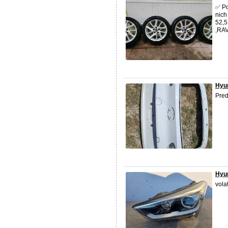
✅ Po
nich
52,5
,RAV
Hyun
Pred
Hyun
vola