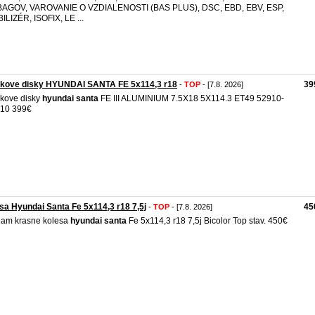
BAGOV, VAROVANIE O VZDIALENOSTI (BAS PLUS), DSC, EBD, EBV, ESP,
ILIZÉR, ISOFIX, LE ...
nikove disky HYUNDAI SANTA FE 5x114,3 r18
39
-
TOP
- [7.8. 2026]
ikove disky
hyundai
santa
FE III ALUMINIUM 7.5X18 5X114.3 ET49 52910-
10 399€
sa Hyundai Santa Fe 5x114,3 r18 7,5j
45
-
TOP
- [7.8. 2026]
am krasne kolesa
hyundai
santa
Fe 5x114,3 r18 7,5j Bicolor Top stav. 450€