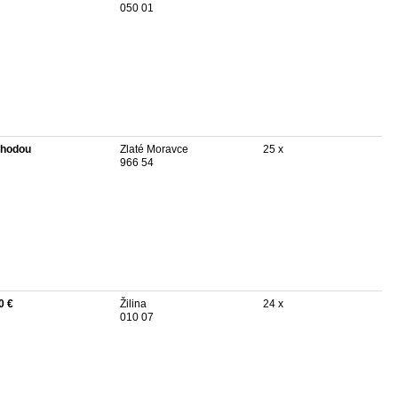
050 01
hodou
Zlaté Moravce
25 x
966 54
0 €
Žilina
24 x
010 07