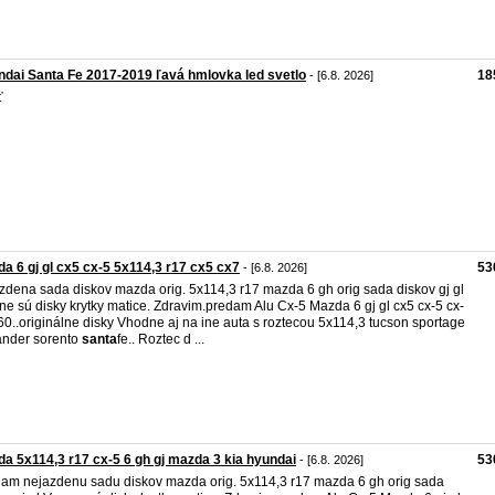
dai Santa Fe 2017-2019 ľavá hmlovka led svetlo
18
- [6.8. 2026]
ť
a 6 gj gl cx5 cx-5 5x114,3 r17 cx5 cx7
53
- [6.8. 2026]
zdena sada diskov mazda orig. 5x114,3 r17 mazda 6 gh orig sada diskov gj gl
ne sú disky krytky matice. Zdravim.predam Alu Cx-5 Mazda 6 gj gl cx5 cx-5 cx-
60..originálne disky Vhodne aj na ine auta s roztecou 5x114,3 tucson sportage
ander sorento
santa
fe.. Roztec d ...
a 5x114,3 r17 cx-5 6 gh gj mazda 3 kia hyundai
53
- [6.8. 2026]
am nejazdenu sadu diskov mazda orig. 5x114,3 r17 mazda 6 gh orig sada