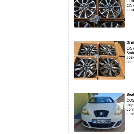
disk
cx5 
tucs
Gj m
cx5 
Sada
posk
cene
Seat
ČOSK
stup
dohľ
nebú