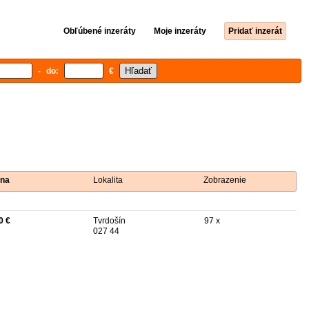
Obľúbené inzeráty
Moje inzeráty
Pridať inzerát
- do:
€
na
Lokalita
Zobrazenie
0 €
Tvrdošín
97 x
027 44