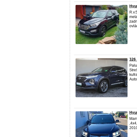
Hyun
R.v.
met
zadn
ovlá
326 
Palu
Stre
kufr
Auto
Hyun
Mam 
,4x4
201