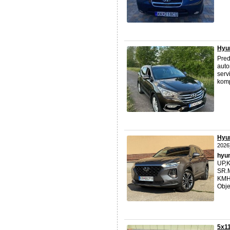
Hyun
Pre
auto
serv
komp
Hyu
2026
hyu
UP,K
SR.M
KMHS
Obje
5x1