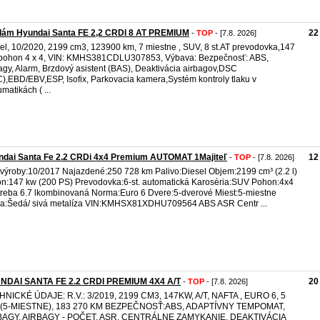
dám Hyundai Santa FE 2,2 CRDI 8 AT PREMIUM
22
-
TOP
- [7.8. 2026]
el, 10/2020, 2199 cm3, 123900 km, 7 miestne , SUV, 8 st.AT prevodovka,147
pohon 4 x 4, VIN: KMHS381CDLU307853, Výbava: Bezpečnosť: ABS,
agy, Alarm, Brzdový asistent (BAS), Deaktivácia airbagov,DSC
),EBD/EBV,ESP, Isofix, Parkovacia kamera,Systém kontroly tlaku v
matikách ( ...
ndai Santa Fe 2.2 CRDi 4x4 Premium AUTOMAT 1Majiteľ
12
-
TOP
- [7.8. 2026]
výroby:10/2017 Najazdené:250 728 km Palivo:Diesel Objem:2199 cm³ (2.2 l)
n:147 kw (200 PS) Prevodovka:6-st. automatická Karoséria:SUV Pohon:4x4
reba 6.7 lkombinovaná Norma:Euro 6 Dvere:5-dverové Miest:5-miestne
a:Šedá/ sivá metalíza VIN:KMHSX81XDHU709564 ABS ASR Centr ...
NDAI SANTA FE 2.2 CRDI PREMIUM 4X4 A/T
20
-
TOP
- [7.8. 2026]
NICKÉ ÚDAJE: R.V.: 3/2019, 2199 CM3, 147KW, A/T, NAFTA , EURO 6, 5
, (5-MIESTNE), 183 270 KM BEZPEČNOSŤ:ABS, ADAPTÍVNY TEMPOMAT,
BAGY, AIRBAGY - POČET, ASR, CENTRÁLNE ZAMYKANIE, DEAKTIVÁCIA