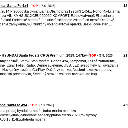
dai Santa Fe 4x4
12
-
TOP
- [7.8. 2026]
5/2014 Prevodovka 6-manuálna Obj.motora2199cm3 145kw Pohon4x4,čierna
alíza VIN KMHSU81XCEU250952 KOMFORT: Rádio+cd+mp3 El.predné a
é okná Elektrické sedadlá Elektrické sklápacie zrkadlá,cd menič Diaľkové
danie zamykania,multifunkčný volant,lakťová opierka Bezkľúčové štart ...
- HYUNDAI Santa Fe, 2.2 CRDi Premium, 2019, 147kw
21
-
TOP
- [7.8. 2026]
bný počítač, Start & Stop systém, Pohon 4x4, Tempomat, Ťažné zariadenie,
šné lyžiny, Fólie, Rádio, Denné svietenie, USB, LED svetlomety, El. ovládanie
a, Navigačný systém, CarPlay, Dažďový senzor, Asistent jazdných pruhov,
matická prevodovka, Svetelný senzor, Asistent rozjazdu do kop ...
dai santa fe 4x4
4 
-
TOP
- [7.8. 2026]
na predaj hyndai
santa
fe ,farba modra metaliza
,diesel,klima,vyhrievane sedacky,platna stk do 2028,rok vyroby
0.06.18,114kw,dohoda mozna