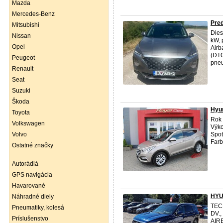
Mazda
Mercedes-Benz
Pre
Mitsubishi
Dies
Nissan
kW, 
Opel
Airb
(DTC
Peugeot
pneu
Renault
Seat
Suzuki
Škoda
Hyu
Toyota
Rok 
Volkswagen
Výko
Volvo
Spot
Farb
Ostatné značky
Autorádiá
GPS navigácia
Havarované
HYU
Náhradné diely
TECH
Pneumatiky, kolesá
DV.
Príslušenstvo
AIR