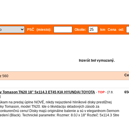
PSČ (miesto):
Okolie:
km Cena od:
Inzerát bol vymazaný.
Ce
z 560
ky Tomason TN20 18" 5x114.3 ET45 KIA HYUNDAI TOYOTA
65
-
TOP
- [7.8.
]
kam na predaj úplne NOVÉ, nikdy nejazdené hliníkové disky prestížnej
ky Tomason, model TN20. Ide o likvidaciju skladových zásob za
onkurenčnú cenu! Disky majú originálne balenie a sú v elegantnom čiernom
edení (Black). Technické parametre: Rozmer: 8.0J x 18" Rozteč: 5x114.3 Stre