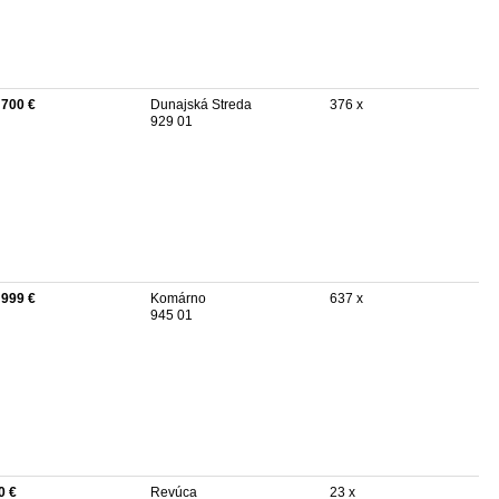
 700 €
Dunajská Streda
376 x
929 01
 999 €
Komárno
637 x
945 01
0 €
Revúca
23 x