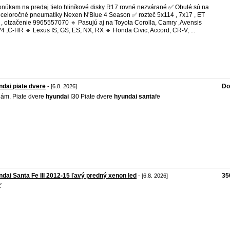
núkam na predaj tieto hliníkové disky R17 rovné nezvárané ✅ Obuté sú na
 celoročné pneumatiky Nexen N'Blue 4 Season ✅ rozteč 5x114 , 7x17 , ET
 , otzačenie 9965557070 🔹 Pasujú aj na Toyota Corolla, Camry ,Avensis
4 ,C-HR 🔹 Lexus IS, GS, ES, NX, RX 🔹 Honda Civic, Accord, CR-V, ...
dai piate dvere
Do
- [6.8. 2026]
ám. Piate dvere
hyundai
I30 Piate dvere
hyundai
santa
fe
dai Santa Fe III 2012-15 ľavý predný xenon led
35
- [6.8. 2026]
ť