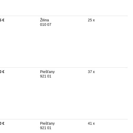
5 €
Žilina
25 x
010 07
0 €
Piešťany
37 x
921 01
0 €
Piešťany
41 x
921 01