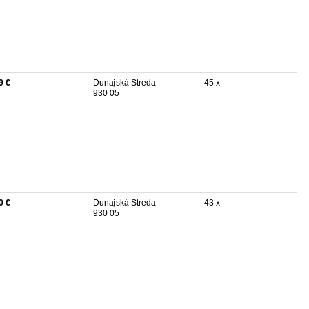
9 €
Dunajská Streda
45 x
930 05
0 €
Dunajská Streda
43 x
930 05