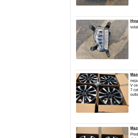
Hyun
vola
Mazd
neja
V ce
7 cx
outl
Mazd
Pred