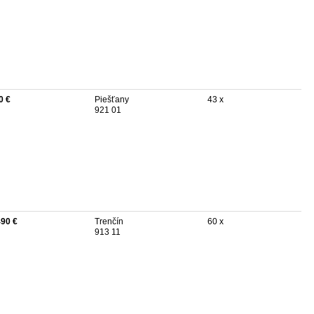
0 €
Piešťany
43 x
921 01
490 €
Trenčín
60 x
913 11