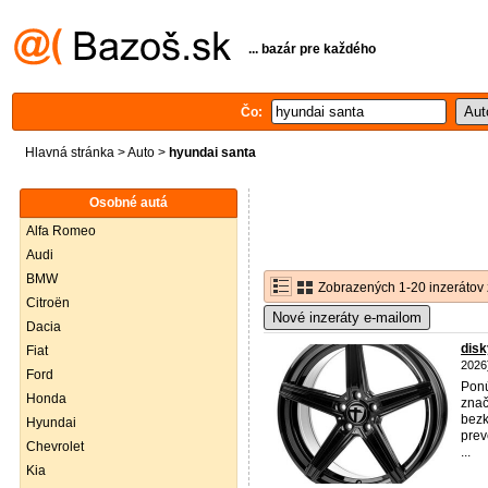
... bazár pre každého
Čo:
Hlavná stránka
>
Auto
>
hyundai santa
Osobné autá
Alfa Romeo
Audi
BMW
Zobrazených 1-20 inzerátov 
Citroën
Nové inzeráty e-mailom
Dacia
dis
Fiat
2026
Ford
Ponú
Honda
znač
bezk
Hyundai
prev
Chevrolet
...
Kia