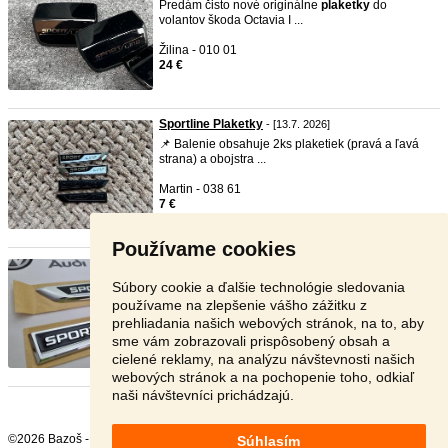
Predám čisto nové originálne
plaketky
do
volantov škoda Octavia I ...
Žilina - 010 01
24 €
Sportline Plaketky
- [13.7. 2026]
📌 Balenie obsahuje 2ks plaketiek (pravá a ľavá
strana) a obojstra ...
Martin - 038 61
7 €
Používame cookies
Sportline plaketky na blatníky ...
- [9.6. 2026]
Plaketka resp. napisy
sportline
sa lepia pomocou
Súbory cookie a ďalšie technológie sledovania
3M pásky na blat ...
používame na zlepšenie vášho zážitku z
prehliadania našich webových stránok, na to, aby
Košice - 040 01
sme vám zobrazovali prispôsobený obsah a
35 €
cielené reklamy, na analýzu návštevnosti našich
webových stránok a na pochopenie toho, odkiaľ
naši návštevníci prichádzajú.
©2026 Bazoš -
Inzercia, bazár
Súhlasím