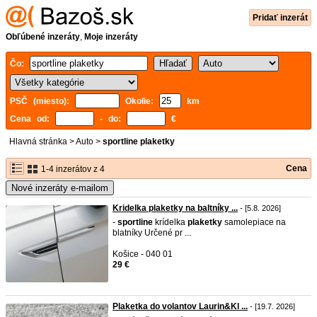
Pridať inzerát
Obľúbené inzeráty
,
Moje inzeráty
Čo:
PSČ (miesto):
Okolie:
km
Cena od:
- do:
€
Hlavná stránka
>
Auto
>
sportline plaketky
Cena
1-4 inzerátov z 4
Nové inzeráty e-mailom
Kridelka plaketky na baltníky ...
- [5.8. 2026]
-
sportline
krídelka
plaketky
samolepiace na
blatníky Určené pr ...
Košice - 040 01
29 €
Plaketka do volantov Laurin&Kl ...
- [19.7. 2026]