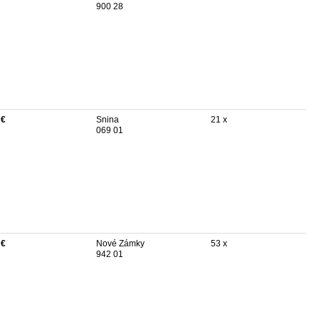
900 28
 €
Snina
21 x
069 01
 €
Nové Zámky
53 x
942 01