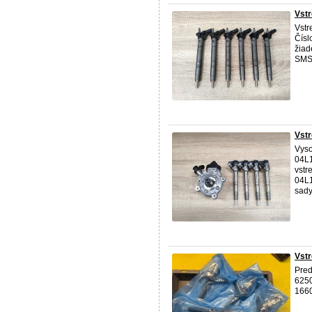
Vstr
Vstr
Čísl
žiad
SMS
Vstr
Vys
04L1
vstr
04L1
sady 
Vst
Pre
625
166