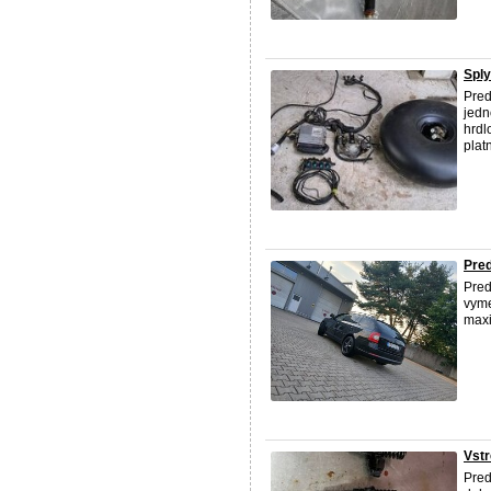
Sply
Pred
jedn
hrdl
plat
Pred
Pred
vyme
max
Vstr
Pre