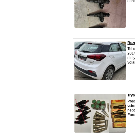
doho
Rozp
Tel.
2014
diel
vola
Try
Pre
vstr
nepo
Euro