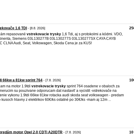
ekovače 1.6 TDI
25
- [8.8. 2026]
dám repasované
vstrekovacie
trysky
1,6 Tdi, aj s protokolmi a kódmi. VDO,
tinenta, Siemens 03L130277B 03L130277S 03L130277SX CAYA CAYB
 CLNA Audi, Seat, Volkswagen, Skoda Cena je za KUS!
di 66kw a 81kw sprint 764
10
- [7.8. 2026]
am na motor 1.9tdi
vstrekovacie
trysky
sprint 764 osadene v obaloch za
 nerucim su pouzivane odporucam dat nastaviť a vycistit -vstrekovače na
enie vykonu 1.9tdi 66kw 81kw rotacka audi skoda seat volkswagen - predam
o kusoch hlavny z elektrikov 60€/ks ostatné po 30€/ks -mam aj 12m ...
predám motor Opel 2,0 CDTi A20DTR
10
- [7.8. 2026]