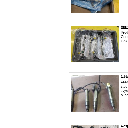
Vstr
Pre
Con
CAYC
1.9t
Pred
stav
zvys
aj p
Roz