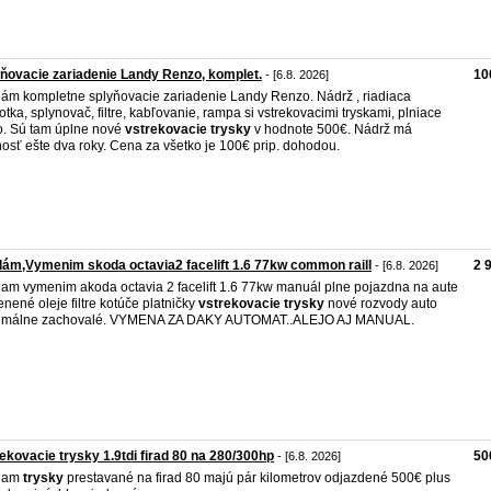
ňovacie zariadenie Landy Renzo, komplet.
10
- [6.8. 2026]
ám kompletne splyňovacie zariadenie Landy Renzo. Nádrž , riadiaca
otka, splynovač, filtre, kabľovanie, rampa si vstrekovacimi tryskami, plniace
o. Sú tam úplne nové
vstrekovacie
trysky
v hodnote 500€. Nádrž má
nosť ešte dva roky. Cena za všetko je 100€ prip. dohodou.
ám,Vymenim skoda octavia2 facelift 1.6 77kw common raill
2 
- [6.8. 2026]
am vymenim akoda octavia 2 facelift 1.6 77kw manuál plne pojazdna na aute
nené oleje filtre kotúče platničky
vstrekovacie
trysky
nové rozvody auto
imálne zachovalé. VYMENA ZA DAKY AUTOMAT..ALEJO AJ MANUAL.
ekovacie trysky 1.9tdi firad 80 na 280/300hp
50
- [6.8. 2026]
dam
trysky
prestavané na firad 80 majú pár kilometrov odjazdené 500€ plus