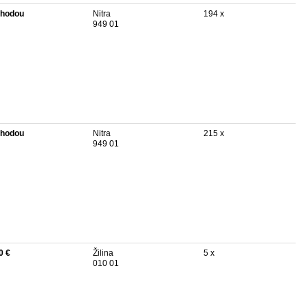
hodou
Nitra
194 x
949 01
hodou
Nitra
215 x
949 01
0 €
Žilina
5 x
010 01