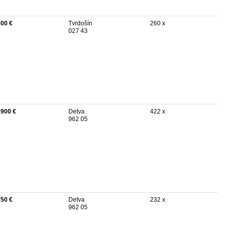
500 €
Tvrdošín
260 x
027 43
 900 €
Detva
422 x
962 05
350 €
Detva
232 x
962 05