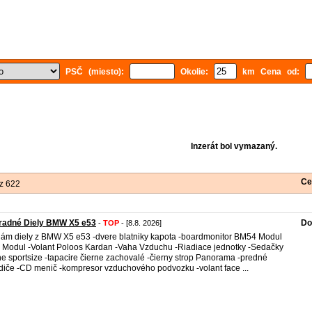
PSČ (miesto):
Okolie:
km Cena od:
Inzerát bol vymazaný.
Ce
z 622
radné Diely BMW X5 e53
Do
-
TOP
- [8.8. 2026]
ám diely z BMW X5 e53 -dvere blatniky kapota -boardmonitor BM54 Modul
Modul -Volant Poloos Kardan -Vaha Vzduchu -Riadiace jednotky -Sedačky
ne sportsize -tapacire čierne zachovalé -čierny strop Panorama -predné
diče -CD menič -kompresor vzduchového podvozku -volant face ...