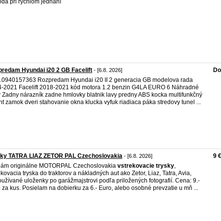
da pri rýchlom jednaní
redam Hyundai i20 2 GB Facelift
Do
- [6.8. 2026]
c.0940157363 Rozpredam Hyundai i20 II 2 generacia GB modelova rada
-2021 Facelift 2018-2021 kód motora 1.2 benzin G4LA EURO 6 Náhradné
y Zadny nárazník zadne hmlovky blatnik lavy predny ABS kocka multifunkčný
nt zamok dveri stahovanie okna klucka vyfuk riadiaca páka stredovy tunel ...
sky TATRA LIAZ ZETOR PAL Czechoslovakia
9 
- [6.8. 2026]
dám originálne MOTORPAL Czechoslovakia
vstrekovacie
trysky
,
ekovacia tryska do traktorov a nákladných aut ako Zetor, Liaz, Tatra, Avia,
užívané uloženky po garážmajstrovi podľa priložených fotografií. Cena: 9.-
 za kus. Posielam na dobierku za 6.- Euro, alebo osobné prevzatie u mň ...