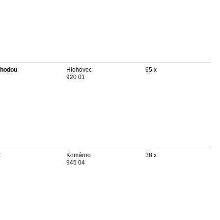
hodou
Hlohovec
65 x
920 01
€
Komárno
38 x
945 04