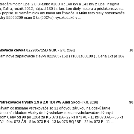
redám motor Opel 2,0 Bi-turbo A20DTR 140 kW a 143 kW z Opel Insignia,
a, Zafira, ročník 2012, nájazd 130 tis. km. Len diely motora a príslušenstvo na
/v popise. !!! Nemám blok ani hlavu ani žhaviče !!! Mám tieto diely: vstrekovače
sky
55565209 mám 3 ks (50€/ks), vysokotlaké v ...
alovacia cievka 022905715B NGK
30
- [7.8. 2026]
am nove zapalovacie cievky 022905715B ( r1001s00100 ) . Cena 1ks je 30€.
strekovacie trysky 1.9 a 2.0 TDI VW Audi Skod
90
- [7.8. 2026]
ávam odskusane vstrekovače so 31 dňovou zárukou na odskúšanie.
inou sú skladom všetky druhý vstrekov zoznam vstrekovačov držanych
dom Ceny od 90 po 120e za KS 073 BA - 22 ks 073 AL - 11 ks 073 AG - 35 ks
AJ - 9 ks 073 ÁR - 5 ks 073 BN - 13 ks 073 BQ / BP - 22 ks 073 F - 11 ...