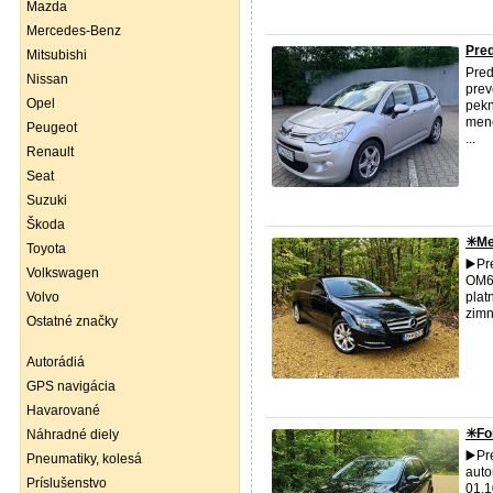
Mazda
Mercedes-Benz
Pred
Mitsubishi
Pred
Nissan
prev
Opel
pekn
mene
Peugeot
...
Renault
Seat
Suzuki
Škoda
✳️M
Toyota
▶️Pr
Volkswagen
OM64
Volvo
plat
zimn
Ostatné značky
Autorádiá
GPS navigácia
Havarované
✳️Fo
Náhradné diely
▶️P
Pneumatiky, kolesá
auto
Príslušenstvo
01.1