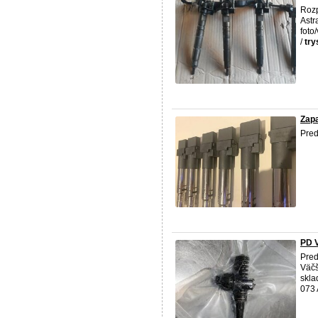
Rozp
Astr
foto
/
try
Zap
Pred
PD V
Pred
Väčš
skla
073 