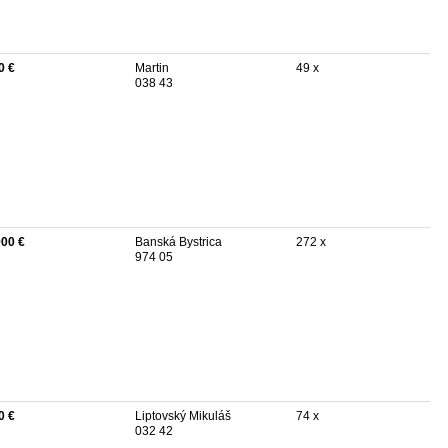
0 €
Martin
49 x
038 43
900 €
Banská Bystrica
272 x
974 05
0 €
Liptovský Mikuláš
74 x
032 42