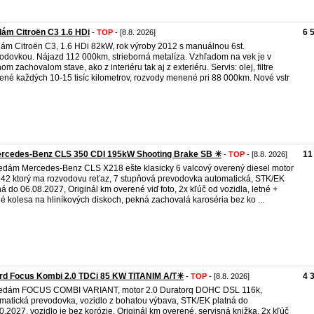
ám Citroën C3 1.6 HDi
6 
-
TOP
- [8.8. 2026]
ám Citroën C3, 1.6 HDi 82kW, rok výroby 2012 s manuálnou 6st.
odovkou. Nájazd 112 000km, strieborná metalíza. Vzhľadom na vek je v
om zachovalom stave, ako z interiéru tak aj z exteriéru. Servis: olej, filtre
né každých 10-15 tisíc kilometrov, rozvody menené pri 88 000km. Nové vstr
ercedes-Benz CLS 350 CDI 195kW Shooting Brake SB ✳️
11
-
TOP
- [8.8. 2026]
edám Mercedes-Benz CLS X218 ešte klasicky 6 valcový overený diesel motor
2 ktorý ma rozvodovu reťaz, 7 stupňová prevodovka automatická, STK/EK
ná do 06.08.2027, Originál km overené viď foto, 2x kľúč od vozidla, letné +
é kolesa na hliníkových diskoch, pekná zachovalá karoséria bez ko ...
rd Focus Kombi 2.0 TDCi 85 KW TITANIM A/T✳️
4 
-
TOP
- [8.8. 2026]
redám FOCUS COMBI VARIANT, motor 2.0 Duratorq DOHC DSL 116k,
matická prevodovka, vozidlo z bohatou výbava, STK/EK platná do
0.2027, vozidlo je bez korózie, Originál km overené, servisná knižka, 2x kľúč