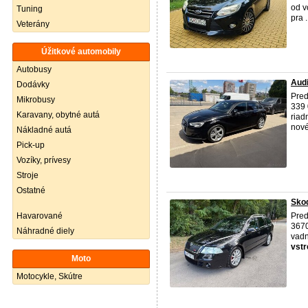
od v
Tuning
pra .
Veterány
Úžitkové automobily
Autobusy
Audi
Dodávky
Pred
Mikrobusy
339 
Karavany, obytné autá
riad
nové
Nákladné autá
Pick-up
Vozíky, prívesy
Stroje
Ostatné
Skod
Havarované
Pred
3670
Náhradné diely
vadn
vstr
Moto
Motocykle, Skútre