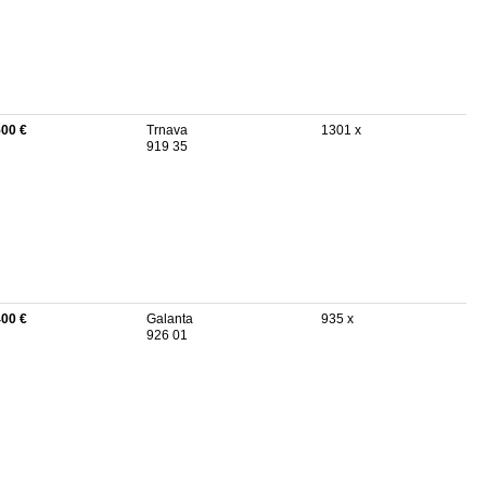
500 €
Trnava
1301 x
919 35
400 €
Galanta
935 x
926 01