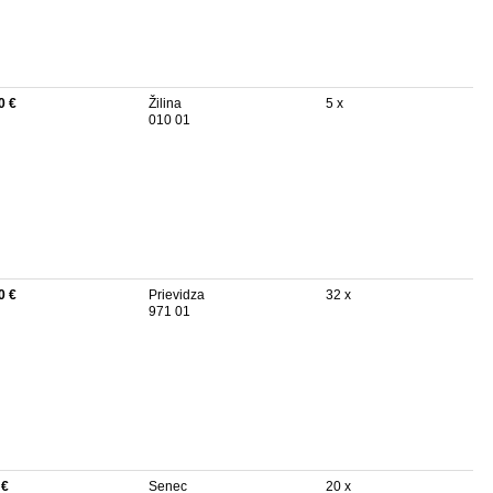
0 €
Žilina
5 x
010 01
0 €
Prievidza
32 x
971 01
 €
Senec
20 x