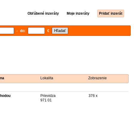
Obľúbené inzeráty
Moje inzeráty
Pridať inzerát
- do:
€
na
Lokalita
Zobrazenie
hodou
Prievidza
376 x
971 01