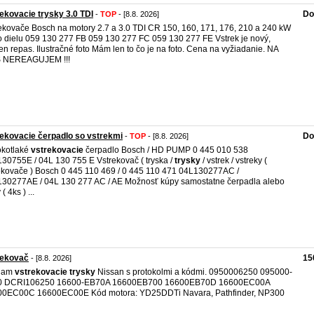
ekovacie trysky 3.0 TDI
Do
-
TOP
- [8.8. 2026]
ekovače Bosch na motory 2.7 a 3.0 TDI CR 150, 160, 171, 176, 210 a 240 kW
o dielu 059 130 277 FB 059 130 277 FC 059 130 277 FE Vstrek je nový,
en repas. Ilustračné foto Mám len to čo je na foto. Cena na vyžiadanie. NA
 NEREAGUJEM !!!
ekovacie čerpadlo so vstrekmi
Do
-
TOP
- [8.8. 2026]
okotlaké
vstrekovacie
čerpadlo Bosch / HD PUMP 0 445 010 538
30755E / 04L 130 755 E Vstrekovač ( tryska /
trysky
/ vstrek / vstreky (
ekovače ) Bosch 0 445 110 469 / 0 445 110 471 04L130277AC /
30277AE / 04L 130 277 AC / AE Možnosť kúpy samostatne čerpadla alebo
( 4ks ) ...
rekovač
15
- [8.8. 2026]
dam
vstrekovacie
trysky
Nissan s protokolmi a kódmi. 0950006250 095000-
0 DCRI106250 16600-EB70A 16600EB700 16600EB70D 16600EC00A
00EC00C 16600EC00E Kód motora: YD25DDTi Navara, Pathfinder, NP300