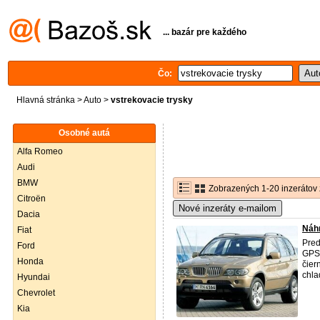
... bazár pre každého
Čo:
Hlavná stránka
>
Auto
>
vstrekovacie trysky
Osobné autá
Alfa Romeo
Audi
BMW
Zobrazených 1-20 inzerátov 
Citroën
Nové inzeráty e-mailom
Dacia
Náh
Fiat
Pred
Ford
GPS 
Honda
čier
chla
Hyundai
Chevrolet
Kia