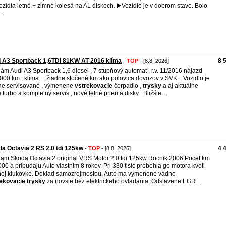
ozidla letné + zimné kolesá na AL diskoch. ▶️Vozidlo je v dobrom stave. Bolo
..
 A3 Sportback 1,6TDI 81KW AT 2016 klíma
8 
-
TOP
- [8.8. 2026]
ám Audi A3 Sportback 1,6 diesel , 7 stupňový automat , r.v. 11/2016 nájazd
000 km , klíma …žiadne stočené km ako polovica dovozov v SVK .. Vozidlo je
ne servisované , výmenene
vstrekovacie
čerpadlo ,
trysky
a aj aktuálne
 turbo a kompletný servis , nové letné pneu a disky . Bližšie ...
a Octavia 2 RS 2.0 tdi 125kw
4 
-
TOP
- [8.8. 2026]
am Skoda Octavia 2 original VRS Motor 2.0 tdi 125kw Rocnik 2006 Pocet km
00 a pribudaju Auto vlastnim 8 rokov. Pri 330 tisic prebehla go motora kvoli
ej klukovke. Doklad samozrejmostou. Auto ma vymenene vadne
ekovacie
trysky
za novsie bez elektrickeho ovladania. Odstavene EGR ...