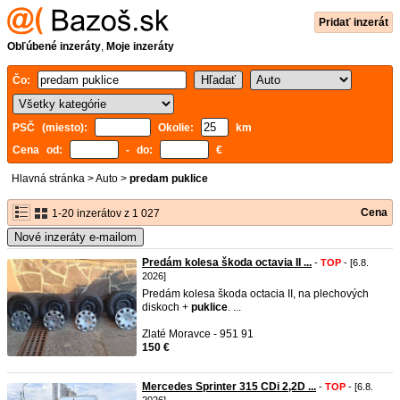
Pridať inzerát
Obľúbené inzeráty
,
Moje inzeráty
Čo:
PSČ (miesto):
Okolie:
km
Cena od:
- do:
€
Hlavná stránka
>
Auto
>
predam puklice
Cena
1-20 inzerátov z 1 027
Nové inzeráty e-mailom
Predám kolesa škoda octavia II ...
-
TOP
- [6.8.
2026]
Predám kolesa škoda octacia II, na plechových
diskoch +
puklice
. ...
Zlaté Moravce - 951 91
150 €
Mercedes Sprinter 315 CDi 2,2D ...
-
TOP
- [6.8.