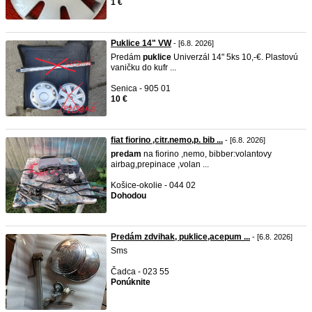
1 €
Puklice 14" VW
- [6.8. 2026]
Predám
puklice
Univerzál 14" 5ks 10,-€. Plastovú
vaničku do kufr ...
Senica - 905 01
10 €
fiat fiorino ,citr.nemo,p. bib ...
- [6.8. 2026]
predam
na fiorino ,nemo, bibber:volantovy
airbag,prepinace ,volan ...
Košice-okolie - 044 02
Dohodou
Predám zdvihak, puklice,acepum ...
- [6.8. 2026]
Sms
Čadca - 023 55
Ponúknite