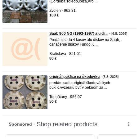
(Cordoba,Toledo,Ibiza,Aro ...
Zvolen - 962 31
100 €
Saab 900 NG (1993-1997) alu di ...
- [6.8. 2026]
Predám sadu 4 kusov alu diskov na Saab,
označenie diskov Fundo, 6 ...
Bratislava - 851 01
80 €
originál puklice na škodovku
- [6.8. 2026]
predám sadu originál škodováckych
puklíc.vyzerajú byť v peknom za ...
Topoľčany - 956 07
50 €