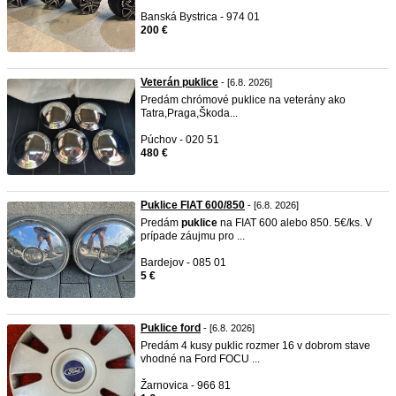
Banská Bystrica - 974 01
200 €
Veterán puklice
- [6.8. 2026]
Predám chrómové puklice na veterány ako
Tatra,Praga,Škoda...
Púchov - 020 51
480 €
Puklice FIAT 600/850
- [6.8. 2026]
Predám
puklice
na FIAT 600 alebo 850. 5€/ks. V
prípade záujmu pro ...
Bardejov - 085 01
5 €
Puklice ford
- [6.8. 2026]
Predám 4 kusy puklic rozmer 16 v dobrom stave
vhodné na Ford FOCU ...
Žarnovica - 966 81