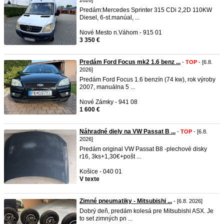
2026]
Predám:Mercedes Sprinter 315 CDi 2,2D 110KW
Diesel, 6-st.manúal, ...
Nové Mesto n.Váhom - 915 01
3 350 €
Predám Ford Focus mk2 1.6 benz ...
-
TOP
- [6.8.
2026]
Predám Ford Focus 1.6 benzín (74 kw), rok výroby
2007, manuálna 5 ...
Nové Zámky - 941 08
1 600 €
Náhradné diely na VW Passat B ...
-
TOP
- [6.8.
2026]
Predám original VW Passat B8 -plechové disky
r16, 3ks+1,30€+pošt ...
Košice - 040 01
V texte
Zimné pneumatiky - Mitsubishi ...
- [6.8. 2026]
Dobrý deň, predám kolesá pre Mitsubishi ASX. Je
to set zimných pn ...