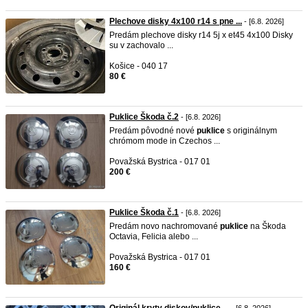
Plechove disky 4x100 r14 s pne ...
- [6.8. 2026]
Predám plechove disky r14 5j x et45 4x100 Disky
su v zachovalo ...
Košice - 040 17
80 €
Puklice Škoda č.2
- [6.8. 2026]
Predám pôvodné nové
puklice
s originálnym
chrómom mode in Czechos ...
Považská Bystrica - 017 01
200 €
Puklice Škoda č.1
- [6.8. 2026]
Predám novo nachromované
puklice
na Škoda
Octavia, Felicia alebo ...
Považská Bystrica - 017 01
160 €