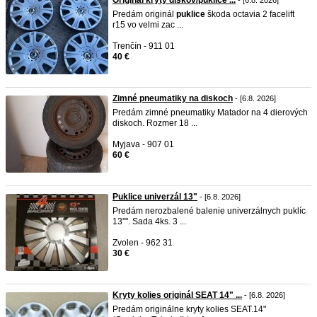
Originál kryty diskov/puklice ...
- [6.8. 2026]
Predám originál
puklice
škoda octavia 2 facelift
r15 vo velmi zac ...
Trenčín - 911 01
40 €
Zimné pneumatiky na diskoch
- [6.8. 2026]
Predám zimné pneumatiky Matador na 4 dierových
diskoch. Rozmer 18 ...
Myjava - 907 01
60 €
Puklice univerzál 13"
- [6.8. 2026]
Predám nerozbalené balenie univerzálnych puklíc
13"". Sada 4ks. 3 ...
Zvolen - 962 31
30 €
Kryty kolies originál SEAT 14" ...
- [6.8. 2026]
Predám originálne kryty kolies SEAT.14"