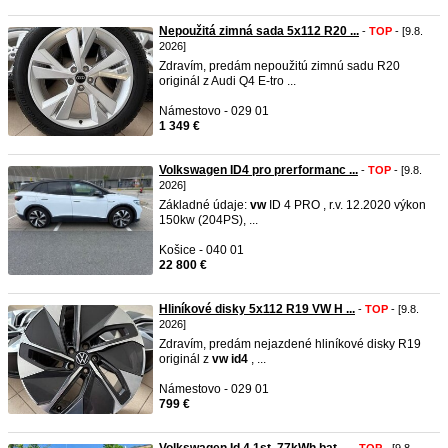
Nepoužitá zimná sada 5x112 R20 ...
-
TOP
- [9.8.
2026]
Zdravím, predám nepoužitú zimnú sadu R20
originál z Audi Q4 E-tro ...
Námestovo - 029 01
1 349 €
Volkswagen ID4 pro prerformanc ...
-
TOP
- [9.8.
2026]
Základné údaje:
vw
ID 4 PRO , r.v. 12.2020 výkon
150kw (204PS), ...
Košice - 040 01
22 800 €
Hliníkové disky 5x112 R19 VW H ...
-
TOP
- [9.8.
2026]
Zdravím, predám nejazdené hliníkové disky R19
originál z
vw
id4
, ...
Námestovo - 029 01
799 €