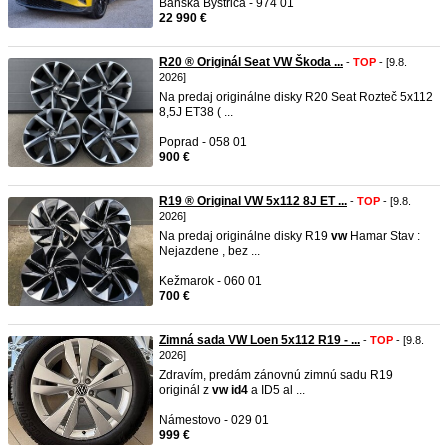
Banská Bystrica - 974 01
22 990 €
R20 ®️ Originál Seat VW Škoda ...
-
TOP
- [9.8.
2026]
Na predaj originálne disky R20 Seat Rozteč 5x112
8,5J ET38 ( ...
Poprad - 058 01
900 €
R19 ®️ Original VW 5x112 8J ET ...
-
TOP
- [9.8.
2026]
Na predaj originálne disky R19
vw
Hamar Stav :
Nejazdene , bez ...
Kežmarok - 060 01
700 €
Zimná sada VW Loen 5x112 R19 - ...
-
TOP
- [9.8.
2026]
Zdravím, predám zánovnú zimnú sadu R19
originál z
vw
id4
a ID5 al ...
Námestovo - 029 01
999 €