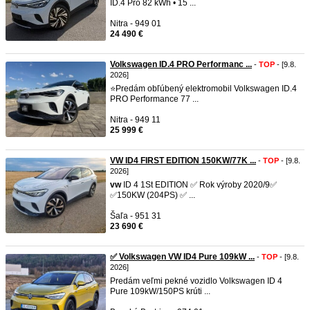
ID.4 Pro 82 kWh • 15 ...
Nitra - 949 01
24 490 €
Volkswagen ID.4 PRO Performanc ...
-
TOP
- [9.8.
2026]
⭐️Predám obľúbený elektromobil Volkswagen ID.4
PRO Performance 77 ...
Nitra - 949 11
25 999 €
VW ID4 FIRST EDITION 150KW/77K ...
-
TOP
- [9.8.
2026]
vw
ID 4 1St EDITION ✅ Rok výroby 2020/9✅
✅150KW (204PS) ✅ ...
Šaľa - 951 31
23 690 €
✅ Volkswagen VW ID4 Pure 109kW ...
-
TOP
- [9.8.
2026]
Predám veľmi pekné vozidlo Volkswagen ID 4
Pure 109kW/150PS krúti ...