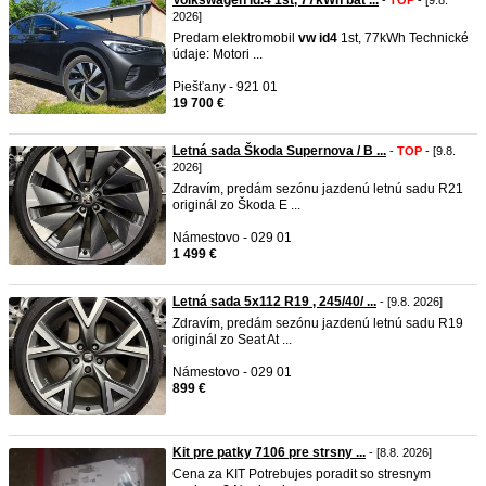
Volkswagen Id.4 1st, 77kWh bat ...
-
TOP
- [9.8.
2026]
Predam elektromobil
vw
id4
1st, 77kWh Technické
údaje: Motori ...
Piešťany - 921 01
19 700 €
Letná sada Škoda Supernova / B ...
-
TOP
- [9.8.
2026]
Zdravím, predám sezónu jazdenú letnú sadu R21
originál zo Škoda E ...
Námestovo - 029 01
1 499 €
Letná sada 5x112 R19 , 245/40/ ...
- [9.8. 2026]
Zdravím, predám sezónu jazdenú letnú sadu R19
originál zo Seat At ...
Námestovo - 029 01
899 €
Kit pre patky 7106 pre strsny ...
- [8.8. 2026]
Cena za KIT Potrebujes poradit so stresnym