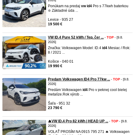
2026]
Ponúkam na predaj
vw
id4
Pro s 77kwh baterkou
❇️ Základné úda ...
Levice - 935 27
19 500 €
VW ID.4 Pure 52 kWh / Tep. čer ...
-
TOP
- [9.8.
2026]
Značka: Volkswagen Model: ID.4
id4
Mesiac / Rok:
8 / 2021 ...
Košice - 040 01
19 990 €
Predam Volkswagen ID4 Pro 77kw ...
-
TOP
- [9.8.
2026]
Predám Volkswagen
id4
Pro v peknej cool bielej
metalíze.Rok výrob ...
Šaľa - 951 32
23 790 €
🔥VW ID.4 Pro 82 kWh | HEAD UP ...
-
TOP
- [9.8.
2026]
VOLAŤ PROSÍM NA 0915 795 271 🔥 Volkswagen