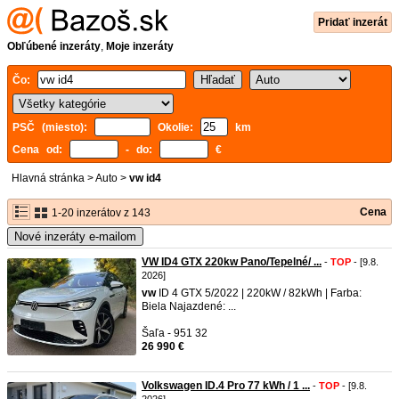
Pridať inzerát
Obľúbené inzeráty
,
Moje inzeráty
Čo:
PSČ (miesto):
Okolie:
km
Cena od:
- do:
€
Hlavná stránka
>
Auto
>
vw id4
Cena
1-20 inzerátov z 143
Nové inzeráty e-mailom
VW ID4 GTX 220kw Pano/Tepelné/ ...
-
TOP
- [9.8.
2026]
vw
ID 4 GTX 5/2022 | 220kW / 82kWh | Farba:
Biela Najazdené: ...
Šaľa - 951 32
26 990 €
Volkswagen ID.4 Pro 77 kWh / 1 ...
-
TOP
- [9.8.