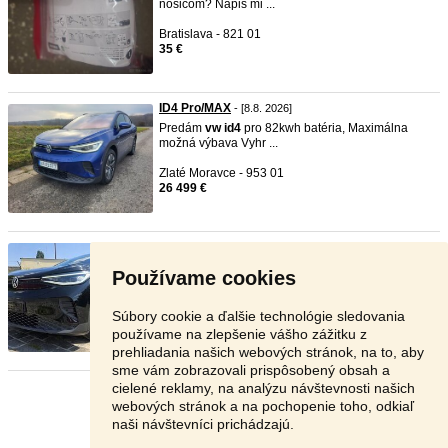
nosicom? Napis mi ...
Bratislava - 821 01
35 €
ID4 Pro/MAX
- [8.8. 2026]
Predám
vw
id4
pro 82kwh batéria, Maximálna
možná výbava Vyhr ...
Zlaté Moravce - 953 01
26 499 €
‼️ VW ID4. PERFORMANCE 82KWH M ...
-
TOP
-
[7.8. 2026]
Používame cookies
📞 VOLAŤ NA TEL č. 0902 069 294 📞 ‼️
TECHNICKÉ ÚDAJE:‼️ ✅ Rok vý ...
Súbory cookie a ďalšie technológie sledovania
Nitra - 949 01
používame na zlepšenie vášho zážitku z
25 290 €
prehliadania našich webových stránok, na to, aby
sme vám zobrazovali prispôsobený obsah a
cielené reklamy, na analýzu návštevnosti našich
Stránka:
1
2
3
Ďalšia
webových stránok a na pochopenie toho, odkiaľ
naši návštevníci prichádzajú.