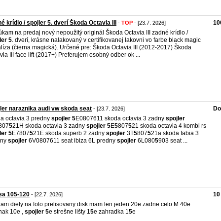
é krídlo / spojler 5. dverí Škoda Octavia III
10
-
TOP
- [23.7. 2026]
kam na predaj nový nepoužitý originál Škoda Octavia III zadné krídlo /
ler
5
. dverí, krásne nalakovaný v certifikovanej lakovni vo farbe black magic
líza (čierna magická). Určené pre: Škoda Octavia III (2012-2017) Škoda
via III face lift (2017+) Preferujem osobný odber ok ...
ler naraznika audi vw skoda seat
Do
- [23.7. 2026]
a octavia 3 predny
spojler
5
E0807611 skoda octavia 3 zadny
spojler
807
5
21H skoda octavia 3 zadny
spojler
5
E
5
807
5
21 skoda octavia 4 kombi rs
ler
5
E7807
5
21E skoda superb 2 zadny
spojler
3T
5
807
5
21a skoda fabia 3
dny
spojler
6V0807611 seat ibiza 6L predny
spojler
6L080
5
903 seat ...
sa 105-120
10
- [22.7. 2026]
am diely na foto prelisovany disk mam len jeden 20e zadne celo M 40e
hak 10e ,
spojler
5
e strešne lišty 1
5
e zahradka 1
5
e