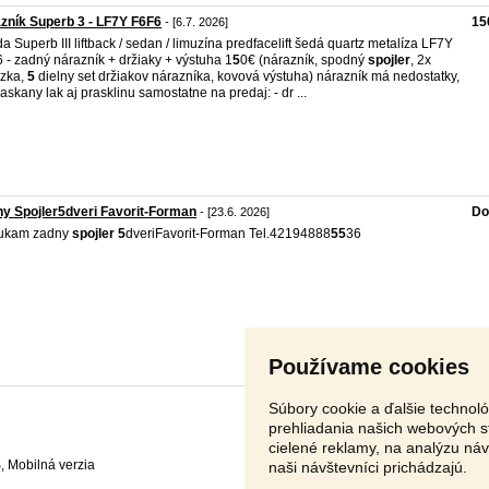
zník Superb 3 - LF7Y F6F6
15
- [6.7. 2026]
a Superb III liftback / sedan / limuzína predfacelift šedá quartz metalíza LF7Y
 - zadný nárazník + držiaky + výstuha 1
5
0€ (nárazník, spodný
spojler
, 2x
zka,
5
dielny set držiakov nárazníka, kovová výstuha) nárazník má nedostatky,
askany lak aj prasklinu samostatne na predaj: - dr ...
y Spojler5dveri Favorit-Forman
Do
- [23.6. 2026]
ukam zadny
spojler
5
dveriFavorit-Forman Tel.42194888
5
5
36
Používame cookies
Súbory cookie a ďalšie technol
prehliadania našich webových s
cielené reklamy, na analýzu ná
S
,
naši návštevníci prichádzajú.