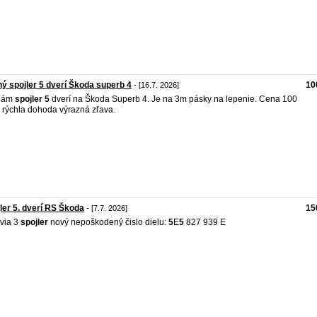
ý spojler 5 dverí Škoda superb 4
10
- [16.7. 2026]
dám
spojler
5
dverí na Škoda Superb 4. Je na 3m pásky na lepenie. Cena 100
 rýchla dohoda výrazná zľava.
ler 5. dverí RS Škoda
15
- [7.7. 2026]
via 3
spojler
nový nepoškodený čislo dielu:
5
E
5
827 939 E