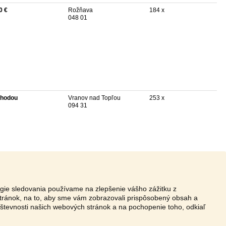
0 €
Rožňava
184 x
048 01
hodou
Vranov nad Topľou
253 x
094 31
ógie sledovania používame na zlepšenie vášho zážitku z
tránok, na to, aby sme vám zobrazovali prispôsobený obsah a
vštevnosti našich webových stránok a na pochopenie toho, odkiaľ