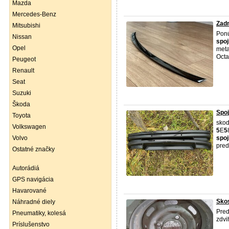
Mazda
Mercedes-Benz
Zadn
Mitsubishi
Ponú
Nissan
spoj
Opel
meta
Octa
Peugeot
Renault
Seat
Suzuki
Škoda
Spoj
Toyota
skod
Volkswagen
5
E
5
Volvo
spoj
pre
Ostatné značky
Autorádiá
GPS navigácia
Havarované
Sko
Náhradné diely
Pred
Pneumatiky, kolesá
zdvi
Príslušenstvo