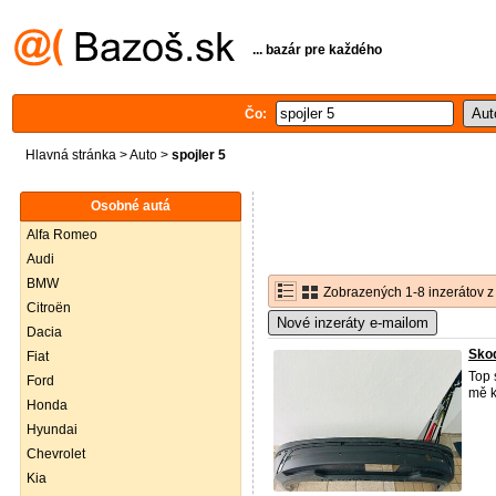
... bazár pre každého
Čo:
Hlavná stránka
>
Auto
>
spojler 5
Osobné autá
Alfa Romeo
Audi
BMW
Zobrazených 1-8 inzerátov z
Citroën
Nové inzeráty e-mailom
Dacia
Skod
Fiat
Top 
Ford
mě k
Honda
Hyundai
Chevrolet
Kia