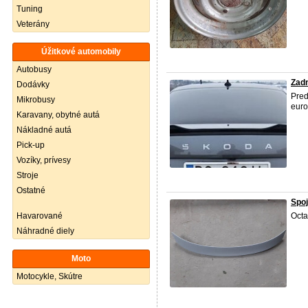
Tuning
Veterány
Úžitkové automobily
Autobusy
Zadn
Dodávky
Pre
Mikrobusy
euro
Karavany, obytné autá
Nákladné autá
Pick-up
Vozíky, prívesy
Stroje
Ostatné
Spoj
Havarované
Octa
Náhradné diely
Moto
Motocykle, Skútre