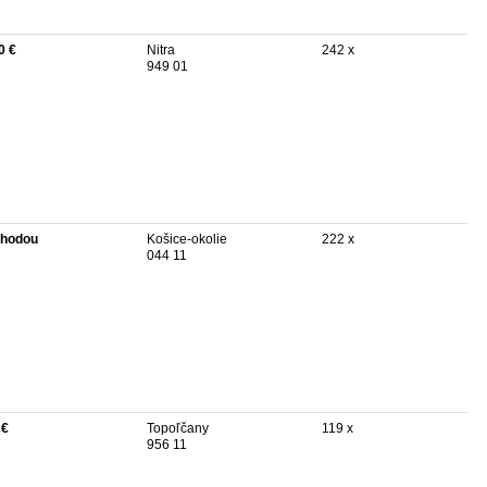
0 €
Nitra
242 x
949 01
hodou
Košice-okolie
222 x
044 11
 €
Topoľčany
119 x
956 11