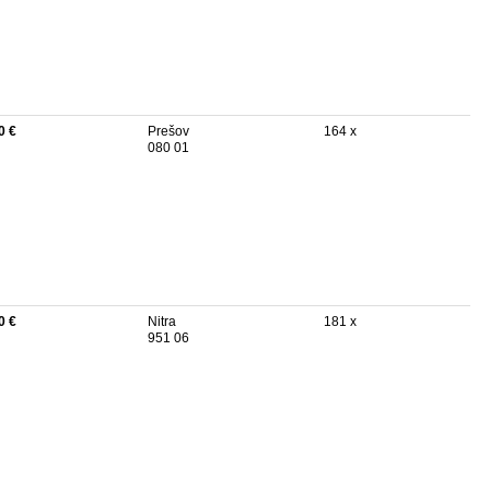
0 €
Prešov
164 x
080 01
0 €
Nitra
181 x
951 06