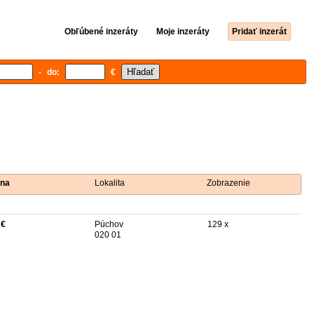
Obľúbené inzeráty
Moje inzeráty
Pridať inzerát
- do:
€
na
Lokalita
Zobrazenie
 €
Púchov
129 x
020 01