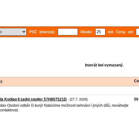
PSČ (miesto):
Okolie:
km Cena od:
Inzerát bol vymazaný.
Ce
 8
a Kodiaq II zadni spojler 57H807521D
50
- [27.7. 2026]
stav Osobní odběr či kurýr Nabízíme možnost sehnání i jiných dílů, neváhejte
ontaktovat.