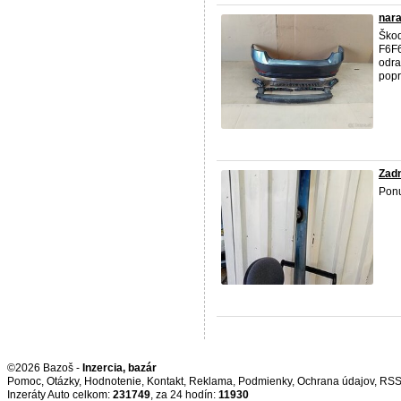
nara
Škod
F6F6
odra
popr
Zadn
Pon
©2026 Bazoš -
Inzercia, bazár
Pomoc
,
Otázky
,
Hodnotenie
,
Kontakt
,
Reklama
,
Podmienky
,
Ochrana údajov
,
RS
Inzeráty Auto celkom:
231749
, za 24 hodín:
11930